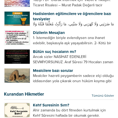
Ticaret Risalesi – Murat Padak Değerli tacir
kardeşim! Helal rızık kazanma yollarından biri de
Hadislerden eğitimcilere ve öğrencilere bazı
ticaret yapmaktır. Peygamber efendimiz de ticaret
tavsiyeler
yapmıştır. Hz. Hatice...
مَا ضَرَبَنِي وَلَا كَهَرَنِي وَلَا سَبَّنِي، مَا رَأَيْتُ مُعَلِّمًا قَبْلَهُ وَلَا
بَعْدَهُ أَحْسَنَ تَعْلِيمًا مِنْهُ، Resulullah sallallahu aleyhi
Dizilerin Mesajları
ve sellem beni dövmedi, azarlamadı ve bana
1- İstemediğin biriyle evlendiysen ona ihanet
sövmedi. Ben ne ondan önce...
edebilir, başkasıyla aşk yaşayabilirsin. 2- Kötü bir
olaydan sonra içki içip etrafı dağıtmalısın. 3-
Bütün suç hocaların mı?
Sevdiğin kişi başkasıyla evlendiyse onların
Ancak sizler NASİHAT EDENLERİ
yuvasını bozmalısın. 4- Hiçbir dizide...
SEVMİYORSUNUZ. Araf Sûresi 79 Hocaları zaman
zaman eleştirir, bazı yönlerde kendilerini
Mealcilere bazı sorular
geliştirmeleri hususunda bazen açık bazen gizli
Mealciler hazreti peygamberin sadece elçi olduğu
tenkitlerde bulunmuşuzdur. Örneğin hocalarda
iddiasından yola çıkarak onun hüküm koyma gibi
olması gereken hususları sıralar ve...
bir hakkının olmadığını söylerler. Onlara göre elçi,
elçilik yaptığı makam adına teşri yapamaz. Sadece
Kurandan Hikmetler
Tümünü Göster
elçi kelimesinin manasından...
Kehf Suresinin Sırrı?
Ahir zamanda bu dört fitneden kurtulmak için
Kehf Sûresini haftada bir okumak gerekir.