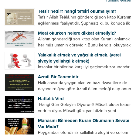
Tümünü Göster
kurtulur. Ağaçlar onun zulmünden kurtulur....
Tefsir nedir? hangi tefsiri okumalıyım?
Tefsir Allah Teâlâ’nın gönderdiği son kitap Kuranın
açıklanması faaliyetidir. Şüphesiz ki, bu konuda ilk
müfessir Rasulullah’tır. Sahabeler anlamadıkları
Meal okurken nelere dikkat etmeliyiz?
ayetleri peygamber efendimize soruyor. O da
Allahın gönderdiği son kitap olan Kuran’ı anlamak
bunları izah ediyor/tefsir ediyordu. “Biz sana...
her müslümanın görevidir. Bunu kendisi okuyarak
anlama imkânına sahip değilse meal, tefsir vb.
Yalakalık etmek ve yağcılık etmek. (yerel
yollarla anlamaya çalışmalıdır. Meal nedir? Arapça
şiveyle yellahçılık etmek)
bir kelime olan meal;...
İnsanlar biribilerine karşı iyi geçinmek zorundadır.
Ancak elinde güç olan (siyasi güç, ilmi güç,
Azrail Bir Tanemidir
makam gücü, nesep gücü, maddi güç, fiziki güç)
Halk arasında yaygın olan ve bazı rivayetlere de
diğer insanları ezebiliyor. Normal şartlarda elinde
dayandırdığına göre Azrail ölüm meleği olup onun
bu güçler...
yardımcıları vardır. Yine başka rivayetlere göre ise
Haftalık Vird
Azrail tek başına aynı anda binlerce insanın
-Hangi Gün Geleyim Diyorum?-Müsait oluca haber
canını...
veririm diyor.-Müsait gün: yani dizinin yeni
bölümünün yayınlanmadığı gün demekmiş! Bey
Manasını Bilmeden Kuran Okumanın Sevabı
efendinin Haftalık Virdi HAFTALIK VİRD Pazartesi
Var Mıdır?
Günü Hangi VİRD var?20:00 Star TV –...
Peygamber efendimiz sallallahu aleyhi ve sellem