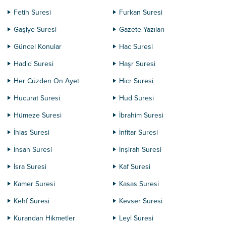
Fetih Suresi
Furkan Suresi
Gaşiye Suresi
Gazete Yazıları
Güncel Konular
Hac Suresi
Hadid Suresi
Haşr Suresi
Her Cüzden On Ayet
Hicr Suresi
Hucurat Suresi
Hud Suresi
Hümeze Suresi
İbrahim Suresi
İhlas Suresi
İnfitar Suresi
İnsan Suresi
İnşirah Suresi
İsra Suresi
Kaf Suresi
Kamer Suresi
Kasas Suresi
Kehf Suresi
Kevser Suresi
Kurandan Hikmetler
Leyl Suresi