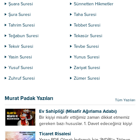
Şuara Suresi
Sünnetten Hikmetler
Şura Suresi
Taha Suresi
Tahrim Suresi
Tebbet Suresi
Teğabun Suresi
Tekasür Suresi
Tekvir Suresi
Tevbe Suresi
Yasin Suresi
Yunus Suresi
Yusuf Suresi
Zariyat Suresi
Zuhruf Suresi
Zümer Suresi
Murat Padak Yazıları
Tüm Yazıları
Ev Sahipliği (Misafir Ağırlama Adabı)
Bir kişiyi misafir ettiğimiz zaman dikkat etmemiz
gereken bazı hususlar. 1. Davet edeceğiniz kişiyi
son ana bırakmayın. Durumuna göre bir gün
Ticaret Risalesi
önce, bir hafta önce veya gün içinde davet edin....
Yazıyı PDF Olarak İndirmek İçin ‘İNDİR‘e Tıklayın.