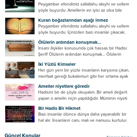
Peygamber efendimiz sallallahu aleyhi ve sellem
şöyle buyurdu: Amellerin en iyisi az olsa bile
devamlı olanıdır. Namaz, ibadetler içerisinde özel
Kuran boğazlarından aşağı inmez
bir yere sahiptir. Namaz kul ile Allah arasındaki bir
Peygamber efendimiz sallallahu aleyhi ve sellem
toplantıdır....
şöyle buyurdu: İçinizden bazı insanlar çıkacak;
onların namazlarını görünce kendi namazlarınızı
Ölülerin ardından konuşmak…
küçümseyeceksiniz. Onların oruçlarını görünce
İnsani ilişkiler konusunda çok hassas bir Hadisi
kendi oruçlarınızı küçümseyeceksiniz. Onların
Şerif! Ölülerin ardından konuşmak… Ölülerin
amellerini görünce kendi amellerinizi
ardından olumsuz konuşmak, hakaret etmek,
küçümseyeceksiniz. ...
İki Yüzlü Kimseler
küfretmek, sövmek, onların günah ve kusurlarını
Her gün yeni bir yüzle insanların karşısına çıkan,
zikretmek ölüye zarar vermez, fayda da vermez....
menfaat gereği bukalemun gibi her ortama ayak
uyduran kimseler yani iki yüzlü insanlar en şerli
Ameller niyetlere göredir
insan grubudur. Müminlerin yanında mümin gibi
Hadisini bir de şöyle okuyalım. Bir ameli değerli
duran,...
yapan o amelin niçin yapıldığıdır. Müminin niyeti
amelinden daha hayırlıdır. Gösteriş için kılınan
Bir Hadis Bir Hikmet
namazın hiçbir değeri yoktur. Gösteriş için
Bazı insanlar ölünce dünya daha yaşanabilir bir
okunan ezanın hiçbir...
hal alır. İnsanların canı, malı ve namusu kurtulur.
Hayvanlar onun zulmünden kurtulur. Sofrasına
yemek olmaktan kurtulur. Onu taşımaktan
Güncel Konular