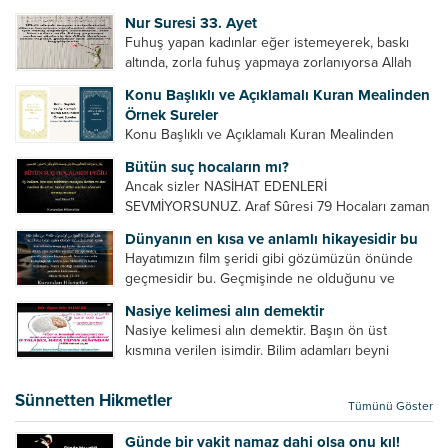
Bazılarımız din hususunda imtihan ediliriz. Yanlış
Nur Suresi 33. Ayet
din algısı, yanlış din öğreten hoca algısını yenmek
Fuhuş yapan kadınlar eğer istemeyerek, baskı
vb. Dini doğru...
altında, zorla fuhuş yapmaya zorlanıyorsa Allah
teâlâ onları da affedecektir. “İffetli olmak isteyen
Konu Başlıklı ve Açıklamalı Kuran Mealinden
cariyelerinizi dünya hayatının menfaatini elde
Örnek Sureler
etmek için fuhuş yapmaya zorlamayın. Her...
Konu Başlıklı ve Açıklamalı Kuran Mealinden
Örnek Surelerİndir
Bütün suç hocaların mı?
Ancak sizler NASİHAT EDENLERİ
SEVMİYORSUNUZ. Araf Sûresi 79 Hocaları zaman
zaman eleştirir, bazı yönlerde kendilerini
Dünyanın en kısa ve anlamlı hikayesidir bu
geliştirmeleri hususunda bazen açık bazen gizli
Hayatımızın film şeridi gibi gözümüzün önünde
tenkitlerde bulunmuşuzdur. Örneğin hocalarda
geçmesidir bu. Geçmişinde ne olduğunu ve
olması gereken hususları sıralar ve...
geleceğinde ne olacağını öğrenmek isteyen bu
Nasiye kelimesi alın demektir
âyetlere baksın. Hayatı özetler misin sorusuna
Nasiye kelimesi alın demektir. Başın ön üst
verilebilecek en kısa ve bir o...
kısmına verilen isimdir. Bilim adamları beyni
inceledikleri zaman şu sonuca varmışlardır:
Beynin ön kısmında bulunan bölüme ön bellek
Sünnetten Hikmetler
Tümünü Göster
denir. Bu kısım insan vücudunda...
Günde bir vakit namaz dahi olsa onu kıl!