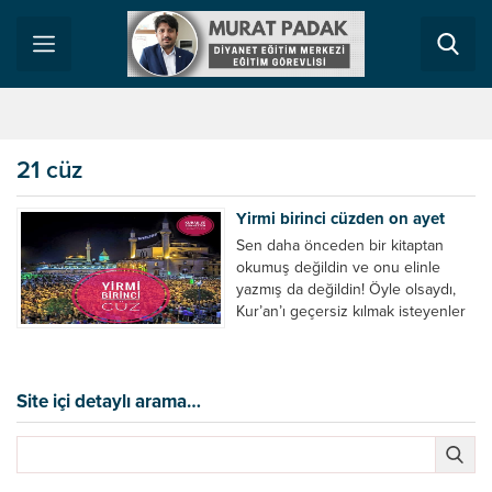
21 cüz
Yirmi birinci cüzden on ayet
Sen daha önceden bir kitaptan
okumuş değildin ve onu elinle
yazmış da değildin! Öyle olsaydı,
Kur’an’ı geçersiz kılmak isteyenler
bundan şüphe duyarlardı. Kendi
rızkını temin edemeyen o kadar
canlı var ki, Allah onların da sizin
de rızkınızı vermektedir. O, işitendir
Site içi detaylı arama…
ve bilendir. Onlar (kâfirler) dünya
hayatının sadece görünen kısmını
bilirler....