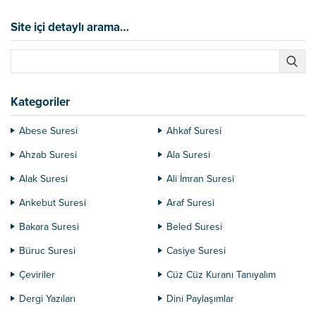
oldukları için sevinirler. 2. Nimetin
Allahtan geldiğini bilerek
Site içi detaylı arama…
sevinenler. Bunlar nimeti verenin
Allah olduğunu bilir. Nimetin
Allahtan geldiğini bilerek nimete
sevinirler. 3. Allahın nimet
vermesinden dolayı Allah ile
Kategoriler
sevinenler. Bunlar...
Abese Suresi
Ahkaf Suresi
Ahzab Suresi
Ala Suresi
Alak Suresi
Ali İmran Suresi
Ankebut Suresi
Araf Suresi
Bakara Suresi
Beled Suresi
Büruc Suresi
Casiye Suresi
Çeviriler
Cüz Cüz Kuranı Tanıyalım
Dergi Yazıları
Dini Paylaşımlar