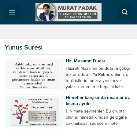
Yunus Suresi
Hz. Musanın Duası
Hazreti Musa’nın bu duasını çokça
tekrar edelim. Ya Rabbi, onların, o
teröristlerin, onlara yardım ve
yataklık edenlerin hepsini kahr
eyle! Mal varlıklarını sil süpür.
Nimetler karşısında insanlar üç
Onları ele ayağa muhtaç et!
kısma ayrılır
Kalplerini kaskatı yap ki, elem verici
azabı görünceye kadar da iman
1. Nimete sevinenler. Bu grupta
etmesinler! Âmin! Not: defalarca
olanlar nimetin kimden geldiğine
uyarılmış, nasihat edilmiş, süre
bakmaksızın sadece nimete
tanınmış ve...
sevinirler. Nimeti veren Allahı
hatırlamaz, sadece nimete sahip