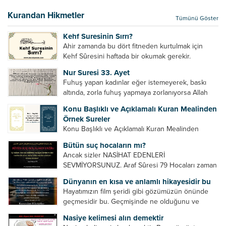
bir hakkının olmadığını söylerler. Onlara göre elçi,
elçilik yaptığı makam adına teşri yapamaz. Sadece
Kurandan Hikmetler
Tümünü Göster
elçi kelimesinin manasından...
Kehf Suresinin Sırrı?
Ahir zamanda bu dört fitneden kurtulmak için
Kehf Sûresini haftada bir okumak gerekir.
Bazılarımız din hususunda imtihan ediliriz. Yanlış
Nur Suresi 33. Ayet
din algısı, yanlış din öğreten hoca algısını yenmek
Fuhuş yapan kadınlar eğer istemeyerek, baskı
vb. Dini doğru...
altında, zorla fuhuş yapmaya zorlanıyorsa Allah
teâlâ onları da affedecektir. “İffetli olmak isteyen
Konu Başlıklı ve Açıklamalı Kuran Mealinden
cariyelerinizi dünya hayatının menfaatini elde
Örnek Sureler
etmek için fuhuş yapmaya zorlamayın. Her...
Konu Başlıklı ve Açıklamalı Kuran Mealinden
Örnek Surelerİndir
Bütün suç hocaların mı?
Ancak sizler NASİHAT EDENLERİ
SEVMİYORSUNUZ. Araf Sûresi 79 Hocaları zaman
zaman eleştirir, bazı yönlerde kendilerini
Dünyanın en kısa ve anlamlı hikayesidir bu
geliştirmeleri hususunda bazen açık bazen gizli
Hayatımızın film şeridi gibi gözümüzün önünde
tenkitlerde bulunmuşuzdur. Örneğin hocalarda
geçmesidir bu. Geçmişinde ne olduğunu ve
olması gereken hususları sıralar ve...
geleceğinde ne olacağını öğrenmek isteyen bu
Nasiye kelimesi alın demektir
âyetlere baksın. Hayatı özetler misin sorusuna