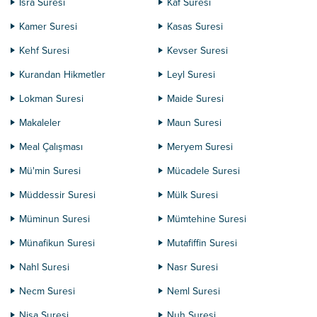
İsra Suresi
Kaf Suresi
Kamer Suresi
Kasas Suresi
Kehf Suresi
Kevser Suresi
Kurandan Hikmetler
Leyl Suresi
Lokman Suresi
Maide Suresi
Makaleler
Maun Suresi
Meal Çalışması
Meryem Suresi
Mü'min Suresi
Mücadele Suresi
Müddessir Suresi
Mülk Suresi
Müminun Suresi
Mümtehine Suresi
Münafikun Suresi
Mutafiffin Suresi
Nahl Suresi
Nasr Suresi
Necm Suresi
Neml Suresi
Nisa Suresi
Nuh Suresi