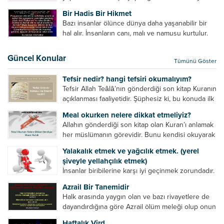
amelinden daha hayırlıdır. Gösteriş için kılınan
Bir Hadis Bir Hikmet
namazın hiçbir değeri yoktur. Gösteriş için
Bazı insanlar ölünce dünya daha yaşanabilir bir
okunan ezanın hiçbir...
hal alır. İnsanların canı, malı ve namusu kurtulur.
Hayvanlar onun zulmünden kurtulur. Sofrasına
yemek olmaktan kurtulur. Onu taşımaktan
Güncel Konular
Tümünü Göster
kurtulur. Ağaçlar onun zulmünden kurtulur....
Tefsir nedir? hangi tefsiri okumalıyım?
Tefsir Allah Teâlâ’nın gönderdiği son kitap Kuranın
açıklanması faaliyetidir. Şüphesiz ki, bu konuda ilk
müfessir Rasulullah’tır. Sahabeler anlamadıkları
Meal okurken nelere dikkat etmeliyiz?
ayetleri peygamber efendimize soruyor. O da
Allahın gönderdiği son kitap olan Kuran’ı anlamak
bunları izah ediyor/tefsir ediyordu. “Biz sana...
her müslümanın görevidir. Bunu kendisi okuyarak
anlama imkânına sahip değilse meal, tefsir vb.
Yalakalık etmek ve yağcılık etmek. (yerel
yollarla anlamaya çalışmalıdır. Meal nedir? Arapça
şiveyle yellahçılık etmek)
bir kelime olan meal;...
İnsanlar biribilerine karşı iyi geçinmek zorundadır.
Ancak elinde güç olan (siyasi güç, ilmi güç,
Azrail Bir Tanemidir
makam gücü, nesep gücü, maddi güç, fiziki güç)
Halk arasında yaygın olan ve bazı rivayetlere de
diğer insanları ezebiliyor. Normal şartlarda elinde
dayandırdığına göre Azrail ölüm meleği olup onun
bu güçler...
yardımcıları vardır. Yine başka rivayetlere göre ise
Haftalık Vird