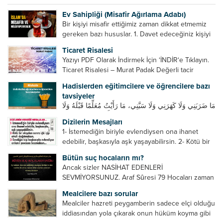
Ev Sahipliği (Misafir Ağırlama Adabı)
Bir kişiyi misafir ettiğimiz zaman dikkat etmemiz
gereken bazı hususlar. 1. Davet edeceğiniz kişiyi
son ana bırakmayın. Durumuna göre bir gün
Ticaret Risalesi
önce, bir hafta önce veya gün içinde davet edin....
Yazıyı PDF Olarak İndirmek İçin ‘İNDİR‘e Tıklayın.
Ticaret Risalesi – Murat Padak Değerli tacir
kardeşim! Helal rızık kazanma yollarından biri de
Hadislerden eğitimcilere ve öğrencilere bazı
ticaret yapmaktır. Peygamber efendimiz de ticaret
tavsiyeler
yapmıştır. Hz. Hatice...
مَا ضَرَبَنِي وَلَا كَهَرَنِي وَلَا سَبَّنِي، مَا رَأَيْتُ مُعَلِّمًا قَبْلَهُ وَلَا
بَعْدَهُ أَحْسَنَ تَعْلِيمًا مِنْهُ، Resulullah sallallahu aleyhi
Dizilerin Mesajları
ve sellem beni dövmedi, azarlamadı ve bana
1- İstemediğin biriyle evlendiysen ona ihanet
sövmedi. Ben ne ondan önce...
edebilir, başkasıyla aşk yaşayabilirsin. 2- Kötü bir
olaydan sonra içki içip etrafı dağıtmalısın. 3-
Bütün suç hocaların mı?
Sevdiğin kişi başkasıyla evlendiyse onların
Ancak sizler NASİHAT EDENLERİ
yuvasını bozmalısın. 4- Hiçbir dizide...
SEVMİYORSUNUZ. Araf Sûresi 79 Hocaları zaman
zaman eleştirir, bazı yönlerde kendilerini
Mealcilere bazı sorular
geliştirmeleri hususunda bazen açık bazen gizli
Mealciler hazreti peygamberin sadece elçi olduğu
tenkitlerde bulunmuşuzdur. Örneğin hocalarda
iddiasından yola çıkarak onun hüküm koyma gibi
olması gereken hususları sıralar ve...