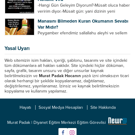
Azrail tek başına aynı anda binlerce insanın
-Hangi Gün Geleyim Diyorum?-Müsait oluca haber
canını...
veririm diyor.-Müsait gün: yani dizinin yeni
bölümünün yayınlanmadığı gün demekmiş! Bey
Manasını Bilmeden Kuran Okumanın Sevabı
efendinin Haftalık Virdi HAFTALIK VİRD Pazartesi
Var Mıdır?
Günü Hangi VİRD var?20:00 Star TV –...
Peygamber efendimiz sallallahu aleyhi ve sellem
şöyle buyurdu: “Her kim Allah’ın kitabından bir
harf okursa onun için bir hasene (sevap) vardır.
Yasal Uyarı
Her hasene de on katı ile karşılık bulur.
Eliflammim...
Web sitemizin isim hakları, içeriği, şablonu, tasarımı ve site içindeki
tüm dökümanlara ait hakları saklıdır. Site içindeki hiçbir döküman,
sayfa, grafik, tasarım unsuru ve diğer unsurlar kaynak
belirtilmeksizin ve
Murat Padak Hocanın
yazılı izni olmaksızın ticari
olarak herhangi bir şekilde kopyalanamaz, dağıtılamaz,
değiştirilemez, yayınlanamaz. İzinsiz ve kaynak belirtilmeksizin
kopyalama ve kullanımı yapılamaz.
Hayatı
Sosyal Medya Hesapları
Site Hakkında
Murat Padak | Diyanet Eğitim Merkezi Eğitim Görevlisi