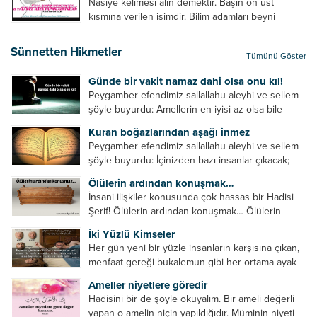
Nasiye kelimesi alın demektir. Başın ön üst
verilebilecek en kısa ve bir o...
kısmına verilen isimdir. Bilim adamları beyni
inceledikleri zaman şu sonuca varmışlardır:
Beynin ön kısmında bulunan bölüme ön bellek
Sünnetten Hikmetler
Tümünü Göster
denir. Bu kısım insan vücudunda...
Günde bir vakit namaz dahi olsa onu kıl!
Peygamber efendimiz sallallahu aleyhi ve sellem
şöyle buyurdu: Amellerin en iyisi az olsa bile
devamlı olanıdır. Namaz, ibadetler içerisinde özel
Kuran boğazlarından aşağı inmez
bir yere sahiptir. Namaz kul ile Allah arasındaki bir
Peygamber efendimiz sallallahu aleyhi ve sellem
toplantıdır....
şöyle buyurdu: İçinizden bazı insanlar çıkacak;
onların namazlarını görünce kendi namazlarınızı
Ölülerin ardından konuşmak…
küçümseyeceksiniz. Onların oruçlarını görünce
İnsani ilişkiler konusunda çok hassas bir Hadisi
kendi oruçlarınızı küçümseyeceksiniz. Onların
Şerif! Ölülerin ardından konuşmak… Ölülerin
amellerini görünce kendi amellerinizi
ardından olumsuz konuşmak, hakaret etmek,
küçümseyeceksiniz. ...
İki Yüzlü Kimseler
küfretmek, sövmek, onların günah ve kusurlarını
Her gün yeni bir yüzle insanların karşısına çıkan,
zikretmek ölüye zarar vermez, fayda da vermez....
menfaat gereği bukalemun gibi her ortama ayak
uyduran kimseler yani iki yüzlü insanlar en şerli
Ameller niyetlere göredir
insan grubudur. Müminlerin yanında mümin gibi
Hadisini bir de şöyle okuyalım. Bir ameli değerli
duran,...
yapan o amelin niçin yapıldığıdır. Müminin niyeti