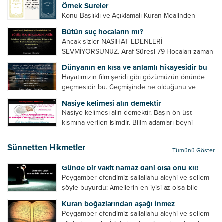
Örnek Sureler
etmek için fuhuş yapmaya zorlamayın. Her...
Konu Başlıklı ve Açıklamalı Kuran Mealinden
Örnek Surelerİndir
Bütün suç hocaların mı?
Ancak sizler NASİHAT EDENLERİ
SEVMİYORSUNUZ. Araf Sûresi 79 Hocaları zaman
zaman eleştirir, bazı yönlerde kendilerini
Dünyanın en kısa ve anlamlı hikayesidir bu
geliştirmeleri hususunda bazen açık bazen gizli
Hayatımızın film şeridi gibi gözümüzün önünde
tenkitlerde bulunmuşuzdur. Örneğin hocalarda
geçmesidir bu. Geçmişinde ne olduğunu ve
olması gereken hususları sıralar ve...
geleceğinde ne olacağını öğrenmek isteyen bu
Nasiye kelimesi alın demektir
âyetlere baksın. Hayatı özetler misin sorusuna
Nasiye kelimesi alın demektir. Başın ön üst
verilebilecek en kısa ve bir o...
kısmına verilen isimdir. Bilim adamları beyni
inceledikleri zaman şu sonuca varmışlardır:
Beynin ön kısmında bulunan bölüme ön bellek
Sünnetten Hikmetler
Tümünü Göster
denir. Bu kısım insan vücudunda...
Günde bir vakit namaz dahi olsa onu kıl!
Peygamber efendimiz sallallahu aleyhi ve sellem
şöyle buyurdu: Amellerin en iyisi az olsa bile
devamlı olanıdır. Namaz, ibadetler içerisinde özel
Kuran boğazlarından aşağı inmez
bir yere sahiptir. Namaz kul ile Allah arasındaki bir
Peygamber efendimiz sallallahu aleyhi ve sellem
toplantıdır....