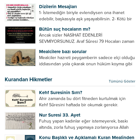
بَعْدَهُ أَحْسَنَ تَعْلِيمًا مِنْهُ، Resulullah sallallahu aleyhi
Dizilerin Mesajları
ve sellem beni dövmedi, azarlamadı ve bana
1- İstemediğin biriyle evlendiysen ona ihanet
sövmedi. Ben ne ondan önce...
edebilir, başkasıyla aşk yaşayabilirsin. 2- Kötü bir
olaydan sonra içki içip etrafı dağıtmalısın. 3-
Bütün suç hocaların mı?
Sevdiğin kişi başkasıyla evlendiyse onların
Ancak sizler NASİHAT EDENLERİ
yuvasını bozmalısın. 4- Hiçbir dizide...
SEVMİYORSUNUZ. Araf Sûresi 79 Hocaları zaman
zaman eleştirir, bazı yönlerde kendilerini
Mealcilere bazı sorular
geliştirmeleri hususunda bazen açık bazen gizli
Mealciler hazreti peygamberin sadece elçi olduğu
tenkitlerde bulunmuşuzdur. Örneğin hocalarda
iddiasından yola çıkarak onun hüküm koyma gibi
olması gereken hususları sıralar ve...
bir hakkının olmadığını söylerler. Onlara göre elçi,
elçilik yaptığı makam adına teşri yapamaz. Sadece
Kurandan Hikmetler
Tümünü Göster
elçi kelimesinin manasından...
Kehf Suresinin Sırrı?
Ahir zamanda bu dört fitneden kurtulmak için
Kehf Sûresini haftada bir okumak gerekir.
Bazılarımız din hususunda imtihan ediliriz. Yanlış
Nur Suresi 33. Ayet
din algısı, yanlış din öğreten hoca algısını yenmek
Fuhuş yapan kadınlar eğer istemeyerek, baskı
vb. Dini doğru...
altında, zorla fuhuş yapmaya zorlanıyorsa Allah
teâlâ onları da affedecektir. “İffetli olmak isteyen
Konu Başlıklı ve Açıklamalı Kuran Mealinden
cariyelerinizi dünya hayatının menfaatini elde