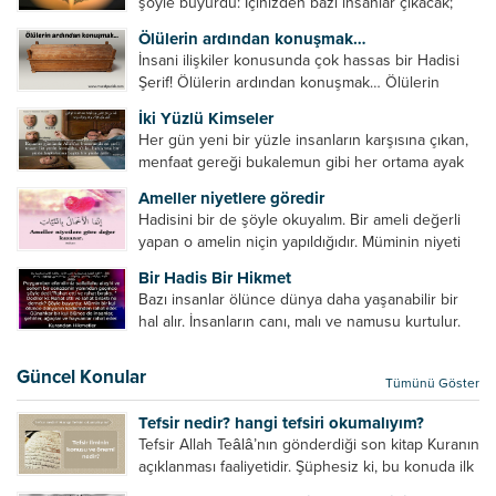
şöyle buyurdu: İçinizden bazı insanlar çıkacak;
onların namazlarını görünce kendi namazlarınızı
Ölülerin ardından konuşmak…
küçümseyeceksiniz. Onların oruçlarını görünce
İnsani ilişkiler konusunda çok hassas bir Hadisi
kendi oruçlarınızı küçümseyeceksiniz. Onların
Şerif! Ölülerin ardından konuşmak… Ölülerin
amellerini görünce kendi amellerinizi
ardından olumsuz konuşmak, hakaret etmek,
küçümseyeceksiniz. ...
İki Yüzlü Kimseler
küfretmek, sövmek, onların günah ve kusurlarını
Her gün yeni bir yüzle insanların karşısına çıkan,
zikretmek ölüye zarar vermez, fayda da vermez....
menfaat gereği bukalemun gibi her ortama ayak
uyduran kimseler yani iki yüzlü insanlar en şerli
Ameller niyetlere göredir
insan grubudur. Müminlerin yanında mümin gibi
Hadisini bir de şöyle okuyalım. Bir ameli değerli
duran,...
yapan o amelin niçin yapıldığıdır. Müminin niyeti
amelinden daha hayırlıdır. Gösteriş için kılınan
Bir Hadis Bir Hikmet
namazın hiçbir değeri yoktur. Gösteriş için
Bazı insanlar ölünce dünya daha yaşanabilir bir
okunan ezanın hiçbir...
hal alır. İnsanların canı, malı ve namusu kurtulur.
Hayvanlar onun zulmünden kurtulur. Sofrasına
yemek olmaktan kurtulur. Onu taşımaktan
Güncel Konular
Tümünü Göster
kurtulur. Ağaçlar onun zulmünden kurtulur....
Tefsir nedir? hangi tefsiri okumalıyım?
Tefsir Allah Teâlâ’nın gönderdiği son kitap Kuranın
açıklanması faaliyetidir. Şüphesiz ki, bu konuda ilk
müfessir Rasulullah’tır. Sahabeler anlamadıkları