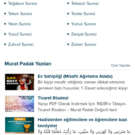
Teğabun Suresi
Tekasür Suresi
Tekvir Suresi
Tevbe Suresi
Yasin Suresi
Yunus Suresi
Yusuf Suresi
Zariyat Suresi
Zuhruf Suresi
Zümer Suresi
Murat Padak Yazıları
Tüm Yazıları
Ev Sahipliği (Misafir Ağırlama Adabı)
Bir kişiyi misafir ettiğimiz zaman dikkat etmemiz
gereken bazı hususlar. 1. Davet edeceğiniz kişiyi
son ana bırakmayın. Durumuna göre bir gün
Ticaret Risalesi
önce, bir hafta önce veya gün içinde davet edin....
Yazıyı PDF Olarak İndirmek İçin ‘İNDİR‘e Tıklayın.
Ticaret Risalesi – Murat Padak Değerli tacir
kardeşim! Helal rızık kazanma yollarından biri de
Hadislerden eğitimcilere ve öğrencilere bazı
ticaret yapmaktır. Peygamber efendimiz de ticaret
tavsiyeler
yapmıştır. Hz. Hatice...
مَا ضَرَبَنِي وَلَا كَهَرَنِي وَلَا سَبَّنِي، مَا رَأَيْتُ مُعَلِّمًا قَبْلَهُ وَلَا