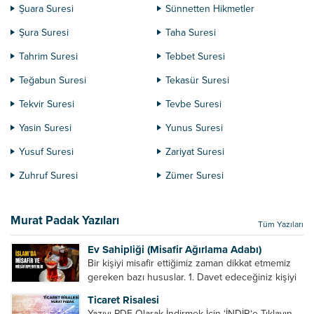
Şuara Suresi
Sünnetten Hikmetler
Şura Suresi
Taha Suresi
Tahrim Suresi
Tebbet Suresi
Teğabun Suresi
Tekasür Suresi
Tekvir Suresi
Tevbe Suresi
Yasin Suresi
Yunus Suresi
Yusuf Suresi
Zariyat Suresi
Zuhruf Suresi
Zümer Suresi
Murat Padak Yazıları
Tüm Yazıları
Ev Sahipliği (Misafir Ağırlama Adabı)
Bir kişiyi misafir ettiğimiz zaman dikkat etmemiz
gereken bazı hususlar. 1. Davet edeceğiniz kişiyi
son ana bırakmayın. Durumuna göre bir gün
Ticaret Risalesi
önce, bir hafta önce veya gün içinde davet edin....
Yazıyı PDF Olarak İndirmek İçin ‘İNDİR‘e Tıklayın.