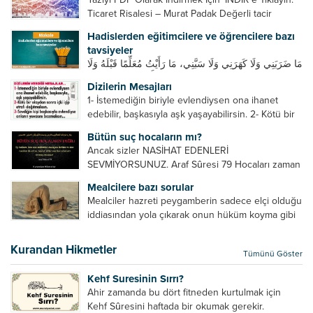
Ticaret Risalesi – Murat Padak Değerli tacir
kardeşim! Helal rızık kazanma yollarından biri de
Hadislerden eğitimcilere ve öğrencilere bazı
ticaret yapmaktır. Peygamber efendimiz de ticaret
tavsiyeler
yapmıştır. Hz. Hatice...
مَا ضَرَبَنِي وَلَا كَهَرَنِي وَلَا سَبَّنِي، مَا رَأَيْتُ مُعَلِّمًا قَبْلَهُ وَلَا
بَعْدَهُ أَحْسَنَ تَعْلِيمًا مِنْهُ، Resulullah sallallahu aleyhi
Dizilerin Mesajları
ve sellem beni dövmedi, azarlamadı ve bana
1- İstemediğin biriyle evlendiysen ona ihanet
sövmedi. Ben ne ondan önce...
edebilir, başkasıyla aşk yaşayabilirsin. 2- Kötü bir
olaydan sonra içki içip etrafı dağıtmalısın. 3-
Bütün suç hocaların mı?
Sevdiğin kişi başkasıyla evlendiyse onların
Ancak sizler NASİHAT EDENLERİ
yuvasını bozmalısın. 4- Hiçbir dizide...
SEVMİYORSUNUZ. Araf Sûresi 79 Hocaları zaman
zaman eleştirir, bazı yönlerde kendilerini
Mealcilere bazı sorular
geliştirmeleri hususunda bazen açık bazen gizli
Mealciler hazreti peygamberin sadece elçi olduğu
tenkitlerde bulunmuşuzdur. Örneğin hocalarda
iddiasından yola çıkarak onun hüküm koyma gibi
olması gereken hususları sıralar ve...
bir hakkının olmadığını söylerler. Onlara göre elçi,
elçilik yaptığı makam adına teşri yapamaz. Sadece
Kurandan Hikmetler
Tümünü Göster
elçi kelimesinin manasından...
Kehf Suresinin Sırrı?
Ahir zamanda bu dört fitneden kurtulmak için
Kehf Sûresini haftada bir okumak gerekir.