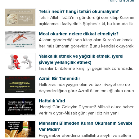
Tümünü Göster
kurtulur. Ağaçlar onun zulmünden kurtulur....
Tefsir nedir? hangi tefsiri okumalıyım?
Tefsir Allah Teâlâ’nın gönderdiği son kitap Kuranın
açıklanması faaliyetidir. Şüphesiz ki, bu konuda ilk
müfessir Rasulullah’tır. Sahabeler anlamadıkları
Meal okurken nelere dikkat etmeliyiz?
ayetleri peygamber efendimize soruyor. O da
Allahın gönderdiği son kitap olan Kuran’ı anlamak
bunları izah ediyor/tefsir ediyordu. “Biz sana...
her müslümanın görevidir. Bunu kendisi okuyarak
anlama imkânına sahip değilse meal, tefsir vb.
Yalakalık etmek ve yağcılık etmek. (yerel
yollarla anlamaya çalışmalıdır. Meal nedir? Arapça
şiveyle yellahçılık etmek)
bir kelime olan meal;...
İnsanlar biribilerine karşı iyi geçinmek zorundadır.
Ancak elinde güç olan (siyasi güç, ilmi güç,
Azrail Bir Tanemidir
makam gücü, nesep gücü, maddi güç, fiziki güç)
Halk arasında yaygın olan ve bazı rivayetlere de
diğer insanları ezebiliyor. Normal şartlarda elinde
dayandırdığına göre Azrail ölüm meleği olup onun
bu güçler...
yardımcıları vardır. Yine başka rivayetlere göre ise
Haftalık Vird
Azrail tek başına aynı anda binlerce insanın
-Hangi Gün Geleyim Diyorum?-Müsait oluca haber
canını...
veririm diyor.-Müsait gün: yani dizinin yeni
bölümünün yayınlanmadığı gün demekmiş! Bey
Manasını Bilmeden Kuran Okumanın Sevabı
efendinin Haftalık Virdi HAFTALIK VİRD Pazartesi
Var Mıdır?
Günü Hangi VİRD var?20:00 Star TV –...
Peygamber efendimiz sallallahu aleyhi ve sellem