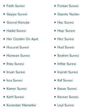
Fetih Suresi
Furkan Suresi
Gaşiye Suresi
Gazete Yazıları
Güncel Konular
Hac Suresi
Hadid Suresi
Haşr Suresi
Her Cüzden On Ayet
Hicr Suresi
Hucurat Suresi
Hud Suresi
Hümeze Suresi
İbrahim Suresi
İhlas Suresi
İnfitar Suresi
İnsan Suresi
İnşirah Suresi
İsra Suresi
Kaf Suresi
Kamer Suresi
Kasas Suresi
Kehf Suresi
Kevser Suresi
Kurandan Hikmetler
Leyl Suresi