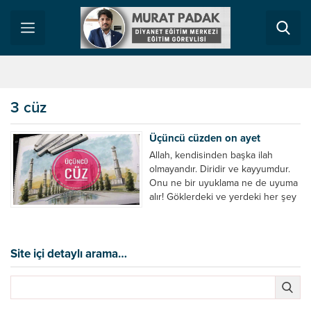
3 cüz
Üçüncü cüzden on ayet
Allah, kendisinden başka ilah
olmayandır. Diridir ve kayyumdur.
Onu ne bir uyuklama ne de uyuma
alır! Göklerdeki ve yerdeki her şey
ona aittir. Allah, müminlerin velisidir.
Onları karanlıklardan aydınlığa
çıkarır. Kâfirlerin velisi ise tağuttur.
Tağut, onları aydınlıktan karanlıklara
Site içi detaylı arama…
çıkarır. İşte bunlar
cehennemliklerdir. Ve orada ebedi
kalacaklardır. Ey iman edenler,
kazandıklarınızdan...