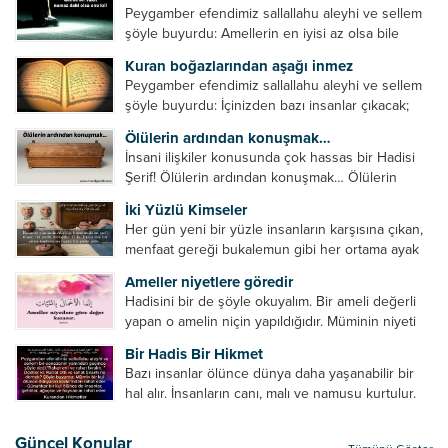
Peygamber efendimiz sallallahu aleyhi ve sellem
şöyle buyurdu: Amellerin en iyisi az olsa bile
devamlı olanıdır. Namaz, ibadetler içerisinde özel
Kuran boğazlarından aşağı inmez
bir yere sahiptir. Namaz kul ile Allah arasındaki bir
Peygamber efendimiz sallallahu aleyhi ve sellem
toplantıdır....
şöyle buyurdu: İçinizden bazı insanlar çıkacak;
onların namazlarını görünce kendi namazlarınızı
Ölülerin ardından konuşmak…
küçümseyeceksiniz. Onların oruçlarını görünce
İnsani ilişkiler konusunda çok hassas bir Hadisi
kendi oruçlarınızı küçümseyeceksiniz. Onların
Şerif! Ölülerin ardından konuşmak… Ölülerin
amellerini görünce kendi amellerinizi
ardından olumsuz konuşmak, hakaret etmek,
küçümseyeceksiniz. ...
İki Yüzlü Kimseler
küfretmek, sövmek, onların günah ve kusurlarını
Her gün yeni bir yüzle insanların karşısına çıkan,
zikretmek ölüye zarar vermez, fayda da vermez....
menfaat gereği bukalemun gibi her ortama ayak
uyduran kimseler yani iki yüzlü insanlar en şerli
Ameller niyetlere göredir
insan grubudur. Müminlerin yanında mümin gibi
Hadisini bir de şöyle okuyalım. Bir ameli değerli
duran,...
yapan o amelin niçin yapıldığıdır. Müminin niyeti
amelinden daha hayırlıdır. Gösteriş için kılınan
Bir Hadis Bir Hikmet
namazın hiçbir değeri yoktur. Gösteriş için
Bazı insanlar ölünce dünya daha yaşanabilir bir
okunan ezanın hiçbir...
hal alır. İnsanların canı, malı ve namusu kurtulur.
Hayvanlar onun zulmünden kurtulur. Sofrasına
yemek olmaktan kurtulur. Onu taşımaktan
Güncel Konular