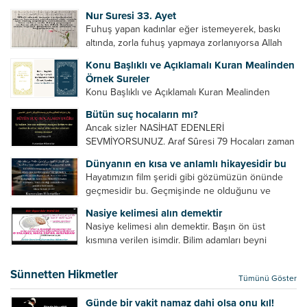
Bazılarımız din hususunda imtihan ediliriz. Yanlış
Nur Suresi 33. Ayet
din algısı, yanlış din öğreten hoca algısını yenmek
Fuhuş yapan kadınlar eğer istemeyerek, baskı
vb. Dini doğru...
altında, zorla fuhuş yapmaya zorlanıyorsa Allah
teâlâ onları da affedecektir. “İffetli olmak isteyen
Konu Başlıklı ve Açıklamalı Kuran Mealinden
cariyelerinizi dünya hayatının menfaatini elde
Örnek Sureler
etmek için fuhuş yapmaya zorlamayın. Her...
Konu Başlıklı ve Açıklamalı Kuran Mealinden
Örnek Surelerİndir
Bütün suç hocaların mı?
Ancak sizler NASİHAT EDENLERİ
SEVMİYORSUNUZ. Araf Sûresi 79 Hocaları zaman
zaman eleştirir, bazı yönlerde kendilerini
Dünyanın en kısa ve anlamlı hikayesidir bu
geliştirmeleri hususunda bazen açık bazen gizli
Hayatımızın film şeridi gibi gözümüzün önünde
tenkitlerde bulunmuşuzdur. Örneğin hocalarda
geçmesidir bu. Geçmişinde ne olduğunu ve
olması gereken hususları sıralar ve...
geleceğinde ne olacağını öğrenmek isteyen bu
Nasiye kelimesi alın demektir
âyetlere baksın. Hayatı özetler misin sorusuna
Nasiye kelimesi alın demektir. Başın ön üst
verilebilecek en kısa ve bir o...
kısmına verilen isimdir. Bilim adamları beyni
inceledikleri zaman şu sonuca varmışlardır:
Beynin ön kısmında bulunan bölüme ön bellek
Sünnetten Hikmetler
Tümünü Göster
denir. Bu kısım insan vücudunda...
Günde bir vakit namaz dahi olsa onu kıl!