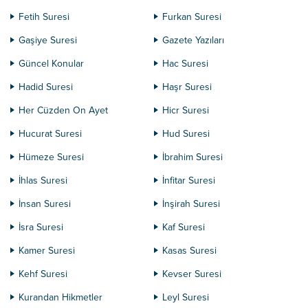
Fetih Suresi
Furkan Suresi
Gaşiye Suresi
Gazete Yazıları
Güncel Konular
Hac Suresi
Hadid Suresi
Haşr Suresi
Her Cüzden On Ayet
Hicr Suresi
Hucurat Suresi
Hud Suresi
Hümeze Suresi
İbrahim Suresi
İhlas Suresi
İnfitar Suresi
İnsan Suresi
İnşirah Suresi
İsra Suresi
Kaf Suresi
Kamer Suresi
Kasas Suresi
Kehf Suresi
Kevser Suresi
Kurandan Hikmetler
Leyl Suresi