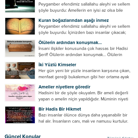
Peygamber efendimiz sallallahu aleyhi ve sellem
şöyle buyurdu: Amellerin en iyisi az olsa bile
devamlı olanıdır. Namaz, ibadetler içerisinde özel
Kuran boğazlarından aşağı inmez
bir yere sahiptir. Namaz kul ile Allah arasındaki bir
Peygamber efendimiz sallallahu aleyhi ve sellem
toplantıdır....
şöyle buyurdu: İçinizden bazı insanlar çıkacak;
onların namazlarını görünce kendi namazlarınızı
Ölülerin ardından konuşmak…
küçümseyeceksiniz. Onların oruçlarını görünce
İnsani ilişkiler konusunda çok hassas bir Hadisi
kendi oruçlarınızı küçümseyeceksiniz. Onların
Şerif! Ölülerin ardından konuşmak… Ölülerin
amellerini görünce kendi amellerinizi
ardından olumsuz konuşmak, hakaret etmek,
küçümseyeceksiniz. ...
İki Yüzlü Kimseler
küfretmek, sövmek, onların günah ve kusurlarını
Her gün yeni bir yüzle insanların karşısına çıkan,
zikretmek ölüye zarar vermez, fayda da vermez....
menfaat gereği bukalemun gibi her ortama ayak
uyduran kimseler yani iki yüzlü insanlar en şerli
Ameller niyetlere göredir
insan grubudur. Müminlerin yanında mümin gibi
Hadisini bir de şöyle okuyalım. Bir ameli değerli
duran,...
yapan o amelin niçin yapıldığıdır. Müminin niyeti
amelinden daha hayırlıdır. Gösteriş için kılınan
Bir Hadis Bir Hikmet
namazın hiçbir değeri yoktur. Gösteriş için
Bazı insanlar ölünce dünya daha yaşanabilir bir
okunan ezanın hiçbir...
hal alır. İnsanların canı, malı ve namusu kurtulur.
Hayvanlar onun zulmünden kurtulur. Sofrasına
yemek olmaktan kurtulur. Onu taşımaktan
Güncel Konular