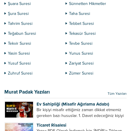
Şuara Suresi
Sünnetten Hikmetler
Şura Suresi
Taha Suresi
Tahrim Suresi
Tebbet Suresi
Teğabun Suresi
Tekasür Suresi
Tekvir Suresi
Tevbe Suresi
Yasin Suresi
Yunus Suresi
Yusuf Suresi
Zariyat Suresi
Zuhruf Suresi
Zümer Suresi
Murat Padak Yazıları
Tüm Yazıları
Ev Sahipliği (Misafir Ağırlama Adabı)
Bir kişiyi misafir ettiğimiz zaman dikkat etmemiz
gereken bazı hususlar. 1. Davet edeceğiniz kişiyi
son ana bırakmayın. Durumuna göre bir gün
Ticaret Risalesi
önce, bir hafta önce veya gün içinde davet edin....
Yazıyı PDF Olarak İndirmek İçin ‘İNDİR‘e Tıklayın.