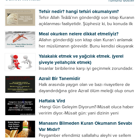
Tümünü Göster
kurtulur. Ağaçlar onun zulmünden kurtulur....
Tefsir nedir? hangi tefsiri okumalıyım?
Tefsir Allah Teâlâ’nın gönderdiği son kitap Kuranın
açıklanması faaliyetidir. Şüphesiz ki, bu konuda ilk
müfessir Rasulullah’tır. Sahabeler anlamadıkları
Meal okurken nelere dikkat etmeliyiz?
ayetleri peygamber efendimize soruyor. O da
Allahın gönderdiği son kitap olan Kuran’ı anlamak
bunları izah ediyor/tefsir ediyordu. “Biz sana...
her müslümanın görevidir. Bunu kendisi okuyarak
anlama imkânına sahip değilse meal, tefsir vb.
Yalakalık etmek ve yağcılık etmek. (yerel
yollarla anlamaya çalışmalıdır. Meal nedir? Arapça
şiveyle yellahçılık etmek)
bir kelime olan meal;...
İnsanlar biribilerine karşı iyi geçinmek zorundadır.
Ancak elinde güç olan (siyasi güç, ilmi güç,
Azrail Bir Tanemidir
makam gücü, nesep gücü, maddi güç, fiziki güç)
Halk arasında yaygın olan ve bazı rivayetlere de
diğer insanları ezebiliyor. Normal şartlarda elinde
dayandırdığına göre Azrail ölüm meleği olup onun
bu güçler...
yardımcıları vardır. Yine başka rivayetlere göre ise
Haftalık Vird
Azrail tek başına aynı anda binlerce insanın
-Hangi Gün Geleyim Diyorum?-Müsait oluca haber
canını...
veririm diyor.-Müsait gün: yani dizinin yeni
bölümünün yayınlanmadığı gün demekmiş! Bey
Manasını Bilmeden Kuran Okumanın Sevabı
efendinin Haftalık Virdi HAFTALIK VİRD Pazartesi
Var Mıdır?
Günü Hangi VİRD var?20:00 Star TV –...
Peygamber efendimiz sallallahu aleyhi ve sellem