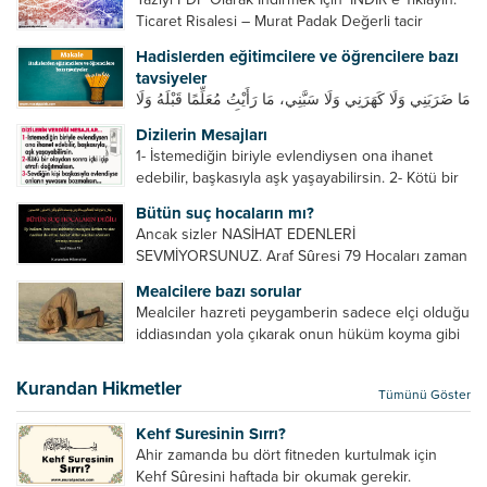
Ticaret Risalesi – Murat Padak Değerli tacir
kardeşim! Helal rızık kazanma yollarından biri de
Hadislerden eğitimcilere ve öğrencilere bazı
ticaret yapmaktır. Peygamber efendimiz de ticaret
tavsiyeler
yapmıştır. Hz. Hatice...
مَا ضَرَبَنِي وَلَا كَهَرَنِي وَلَا سَبَّنِي، مَا رَأَيْتُ مُعَلِّمًا قَبْلَهُ وَلَا
بَعْدَهُ أَحْسَنَ تَعْلِيمًا مِنْهُ، Resulullah sallallahu aleyhi
Dizilerin Mesajları
ve sellem beni dövmedi, azarlamadı ve bana
1- İstemediğin biriyle evlendiysen ona ihanet
sövmedi. Ben ne ondan önce...
edebilir, başkasıyla aşk yaşayabilirsin. 2- Kötü bir
olaydan sonra içki içip etrafı dağıtmalısın. 3-
Bütün suç hocaların mı?
Sevdiğin kişi başkasıyla evlendiyse onların
Ancak sizler NASİHAT EDENLERİ
yuvasını bozmalısın. 4- Hiçbir dizide...
SEVMİYORSUNUZ. Araf Sûresi 79 Hocaları zaman
zaman eleştirir, bazı yönlerde kendilerini
Mealcilere bazı sorular
geliştirmeleri hususunda bazen açık bazen gizli
Mealciler hazreti peygamberin sadece elçi olduğu
tenkitlerde bulunmuşuzdur. Örneğin hocalarda
iddiasından yola çıkarak onun hüküm koyma gibi
olması gereken hususları sıralar ve...
bir hakkının olmadığını söylerler. Onlara göre elçi,
elçilik yaptığı makam adına teşri yapamaz. Sadece
Kurandan Hikmetler
Tümünü Göster
elçi kelimesinin manasından...
Kehf Suresinin Sırrı?
Ahir zamanda bu dört fitneden kurtulmak için
Kehf Sûresini haftada bir okumak gerekir.