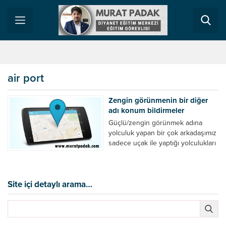
air port
Zengin görünmenin bir diğer
adı konum bildirmeler
Güçlü/zengin görünmek adına
yolculuk yapan bir çok arkadaşımız
sadece uçak ile yaptığı yolculukları
haberdar ediyor. … air
port/havaalanında diye konum
bildiriyor. Zavallı otogarlar
facebooku olmayanların mekanı
Site içi detaylı arama…
oldu. Zengin görünmenin bir diğer
adı oldu aslında bazı konum
bildirmeler Normal bir köftecide
yemek yerken konum