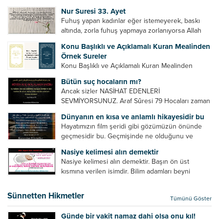
Bazılarımız din hususunda imtihan ediliriz. Yanlış
Nur Suresi 33. Ayet
din algısı, yanlış din öğreten hoca algısını yenmek
Fuhuş yapan kadınlar eğer istemeyerek, baskı
vb. Dini doğru...
altında, zorla fuhuş yapmaya zorlanıyorsa Allah
teâlâ onları da affedecektir. “İffetli olmak isteyen
Konu Başlıklı ve Açıklamalı Kuran Mealinden
cariyelerinizi dünya hayatının menfaatini elde
Örnek Sureler
etmek için fuhuş yapmaya zorlamayın. Her...
Konu Başlıklı ve Açıklamalı Kuran Mealinden
Örnek Surelerİndir
Bütün suç hocaların mı?
Ancak sizler NASİHAT EDENLERİ
SEVMİYORSUNUZ. Araf Sûresi 79 Hocaları zaman
zaman eleştirir, bazı yönlerde kendilerini
Dünyanın en kısa ve anlamlı hikayesidir bu
geliştirmeleri hususunda bazen açık bazen gizli
Hayatımızın film şeridi gibi gözümüzün önünde
tenkitlerde bulunmuşuzdur. Örneğin hocalarda
geçmesidir bu. Geçmişinde ne olduğunu ve
olması gereken hususları sıralar ve...
geleceğinde ne olacağını öğrenmek isteyen bu
Nasiye kelimesi alın demektir
âyetlere baksın. Hayatı özetler misin sorusuna
Nasiye kelimesi alın demektir. Başın ön üst
verilebilecek en kısa ve bir o...
kısmına verilen isimdir. Bilim adamları beyni
inceledikleri zaman şu sonuca varmışlardır:
Beynin ön kısmında bulunan bölüme ön bellek
Sünnetten Hikmetler
Tümünü Göster
denir. Bu kısım insan vücudunda...
Günde bir vakit namaz dahi olsa onu kıl!