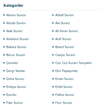
bildirmeyenler lüks bir lokantada
Kategoriler
olunca hemen konum...
Abese Suresi
Ahkaf Suresi
Ahzab Suresi
Ala Suresi
Alak Suresi
Ali İmran Suresi
Ankebut Suresi
Araf Suresi
Bakara Suresi
Beled Suresi
Büruc Suresi
Casiye Suresi
Çeviriler
Cüz Cüz Kuranı Tanıyalım
Dergi Yazıları
Dini Paylaşımlar
Duha Suresi
Enam Suresi
Enbiya Suresi
Enfal Suresi
Eserler
Fatiha Suresi
Fatır Suresi
Fecr Suresi