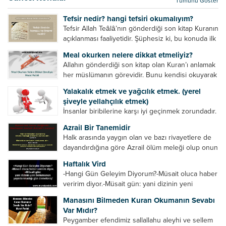
Tümünü Göster
kurtulur. Ağaçlar onun zulmünden kurtulur....
Tefsir nedir? hangi tefsiri okumalıyım?
Tefsir Allah Teâlâ’nın gönderdiği son kitap Kuranın
açıklanması faaliyetidir. Şüphesiz ki, bu konuda ilk
müfessir Rasulullah’tır. Sahabeler anlamadıkları
Meal okurken nelere dikkat etmeliyiz?
ayetleri peygamber efendimize soruyor. O da
Allahın gönderdiği son kitap olan Kuran’ı anlamak
bunları izah ediyor/tefsir ediyordu. “Biz sana...
her müslümanın görevidir. Bunu kendisi okuyarak
anlama imkânına sahip değilse meal, tefsir vb.
Yalakalık etmek ve yağcılık etmek. (yerel
yollarla anlamaya çalışmalıdır. Meal nedir? Arapça
şiveyle yellahçılık etmek)
bir kelime olan meal;...
İnsanlar biribilerine karşı iyi geçinmek zorundadır.
Ancak elinde güç olan (siyasi güç, ilmi güç,
Azrail Bir Tanemidir
makam gücü, nesep gücü, maddi güç, fiziki güç)
Halk arasında yaygın olan ve bazı rivayetlere de
diğer insanları ezebiliyor. Normal şartlarda elinde
dayandırdığına göre Azrail ölüm meleği olup onun
bu güçler...
yardımcıları vardır. Yine başka rivayetlere göre ise
Haftalık Vird
Azrail tek başına aynı anda binlerce insanın
-Hangi Gün Geleyim Diyorum?-Müsait oluca haber
canını...
veririm diyor.-Müsait gün: yani dizinin yeni
bölümünün yayınlanmadığı gün demekmiş! Bey
Manasını Bilmeden Kuran Okumanın Sevabı
efendinin Haftalık Virdi HAFTALIK VİRD Pazartesi
Var Mıdır?
Günü Hangi VİRD var?20:00 Star TV –...
Peygamber efendimiz sallallahu aleyhi ve sellem