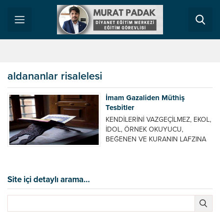
aldananlar risalelesi
İmam Gazaliden Müthiş
Tesbitler
KENDİLERİNİ VAZGEÇİLMEZ, EKOL,
İDOL, ÖRNEK OKUYUCU,
BEĞENEN VE KURANIN LAFZINA
MANASINDAN DAHA ÇOK
EHEMMİYET VEREN KİMSELERE
BU SÖZLER BİR UYARI OLSUN
İNŞALLAH! GAZALİ DER Kİ:
Site içi detaylı arama…
Harflere Takılıp Kalanlar: Diğer bir
grup ise Fâtiha’nın harflerini doğru
okumakta vesveseye mağlup
olmuşlardır. Öbür zikirlerde de