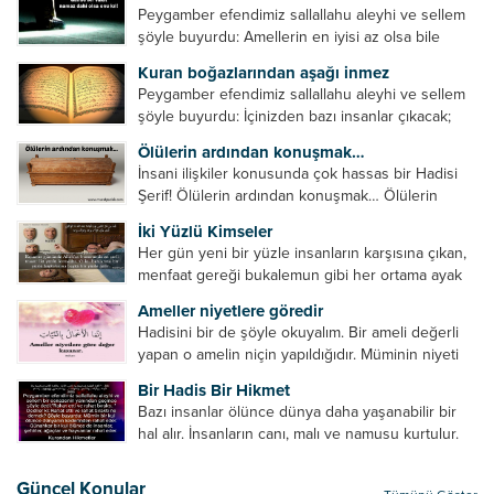
Peygamber efendimiz sallallahu aleyhi ve sellem
şöyle buyurdu: Amellerin en iyisi az olsa bile
devamlı olanıdır. Namaz, ibadetler içerisinde özel
Kuran boğazlarından aşağı inmez
bir yere sahiptir. Namaz kul ile Allah arasındaki bir
Peygamber efendimiz sallallahu aleyhi ve sellem
toplantıdır....
şöyle buyurdu: İçinizden bazı insanlar çıkacak;
onların namazlarını görünce kendi namazlarınızı
Ölülerin ardından konuşmak…
küçümseyeceksiniz. Onların oruçlarını görünce
İnsani ilişkiler konusunda çok hassas bir Hadisi
kendi oruçlarınızı küçümseyeceksiniz. Onların
Şerif! Ölülerin ardından konuşmak… Ölülerin
amellerini görünce kendi amellerinizi
ardından olumsuz konuşmak, hakaret etmek,
küçümseyeceksiniz. ...
İki Yüzlü Kimseler
küfretmek, sövmek, onların günah ve kusurlarını
Her gün yeni bir yüzle insanların karşısına çıkan,
zikretmek ölüye zarar vermez, fayda da vermez....
menfaat gereği bukalemun gibi her ortama ayak
uyduran kimseler yani iki yüzlü insanlar en şerli
Ameller niyetlere göredir
insan grubudur. Müminlerin yanında mümin gibi
Hadisini bir de şöyle okuyalım. Bir ameli değerli
duran,...
yapan o amelin niçin yapıldığıdır. Müminin niyeti
amelinden daha hayırlıdır. Gösteriş için kılınan
Bir Hadis Bir Hikmet
namazın hiçbir değeri yoktur. Gösteriş için
Bazı insanlar ölünce dünya daha yaşanabilir bir
okunan ezanın hiçbir...
hal alır. İnsanların canı, malı ve namusu kurtulur.
Hayvanlar onun zulmünden kurtulur. Sofrasına
yemek olmaktan kurtulur. Onu taşımaktan
Güncel Konular