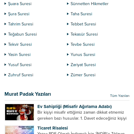
Şuara Suresi
Sünnetten Hikmetler
Şura Suresi
Taha Suresi
Tahrim Suresi
Tebbet Suresi
Teğabun Suresi
Tekasür Suresi
Tekvir Suresi
Tevbe Suresi
Yasin Suresi
Yunus Suresi
Yusuf Suresi
Zariyat Suresi
Zuhruf Suresi
Zümer Suresi
Murat Padak Yazıları
Tüm Yazıları
Ev Sahipliği (Misafir Ağırlama Adabı)
Bir kişiyi misafir ettiğimiz zaman dikkat etmemiz
gereken bazı hususlar. 1. Davet edeceğiniz kişiyi
son ana bırakmayın. Durumuna göre bir gün
Ticaret Risalesi
önce, bir hafta önce veya gün içinde davet edin....
Yazıyı PDF Olarak İndirmek İçin ‘İNDİR‘e Tıklayın.