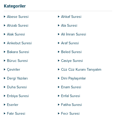
durumları aynıdır. Hep ‘şeddeler’de
Kategoriler
ve ‘dâd’ ve ‘zâ’...
Abese Suresi
Ahkaf Suresi
Ahzab Suresi
Ala Suresi
Alak Suresi
Ali İmran Suresi
Ankebut Suresi
Araf Suresi
Bakara Suresi
Beled Suresi
Büruc Suresi
Casiye Suresi
Çeviriler
Cüz Cüz Kuranı Tanıyalım
Dergi Yazıları
Dini Paylaşımlar
Duha Suresi
Enam Suresi
Enbiya Suresi
Enfal Suresi
Eserler
Fatiha Suresi
Fatır Suresi
Fecr Suresi