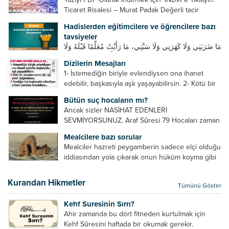
Ticaret Risalesi – Murat Padak Değerli tacir
kardeşim! Helal rızık kazanma yollarından biri de
Hadislerden eğitimcilere ve öğrencilere bazı
ticaret yapmaktır. Peygamber efendimiz de ticaret
tavsiyeler
yapmıştır. Hz. Hatice...
مَا ضَرَبَنِي وَلَا كَهَرَنِي وَلَا سَبَّنِي، مَا رَأَيْتُ مُعَلِّمًا قَبْلَهُ وَلَا
بَعْدَهُ أَحْسَنَ تَعْلِيمًا مِنْهُ، Resulullah sallallahu aleyhi
Dizilerin Mesajları
ve sellem beni dövmedi, azarlamadı ve bana
1- İstemediğin biriyle evlendiysen ona ihanet
sövmedi. Ben ne ondan önce...
edebilir, başkasıyla aşk yaşayabilirsin. 2- Kötü bir
olaydan sonra içki içip etrafı dağıtmalısın. 3-
Bütün suç hocaların mı?
Sevdiğin kişi başkasıyla evlendiyse onların
Ancak sizler NASİHAT EDENLERİ
yuvasını bozmalısın. 4- Hiçbir dizide...
SEVMİYORSUNUZ. Araf Sûresi 79 Hocaları zaman
zaman eleştirir, bazı yönlerde kendilerini
Mealcilere bazı sorular
geliştirmeleri hususunda bazen açık bazen gizli
Mealciler hazreti peygamberin sadece elçi olduğu
tenkitlerde bulunmuşuzdur. Örneğin hocalarda
iddiasından yola çıkarak onun hüküm koyma gibi
olması gereken hususları sıralar ve...
bir hakkının olmadığını söylerler. Onlara göre elçi,
elçilik yaptığı makam adına teşri yapamaz. Sadece
Kurandan Hikmetler
Tümünü Göster
elçi kelimesinin manasından...
Kehf Suresinin Sırrı?
Ahir zamanda bu dört fitneden kurtulmak için
Kehf Sûresini haftada bir okumak gerekir.