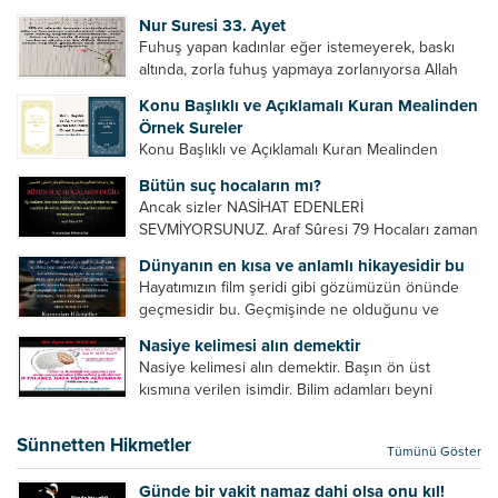
Bazılarımız din hususunda imtihan ediliriz. Yanlış
Nur Suresi 33. Ayet
din algısı, yanlış din öğreten hoca algısını yenmek
Fuhuş yapan kadınlar eğer istemeyerek, baskı
vb. Dini doğru...
altında, zorla fuhuş yapmaya zorlanıyorsa Allah
teâlâ onları da affedecektir. “İffetli olmak isteyen
Konu Başlıklı ve Açıklamalı Kuran Mealinden
cariyelerinizi dünya hayatının menfaatini elde
Örnek Sureler
etmek için fuhuş yapmaya zorlamayın. Her...
Konu Başlıklı ve Açıklamalı Kuran Mealinden
Örnek Surelerİndir
Bütün suç hocaların mı?
Ancak sizler NASİHAT EDENLERİ
SEVMİYORSUNUZ. Araf Sûresi 79 Hocaları zaman
zaman eleştirir, bazı yönlerde kendilerini
Dünyanın en kısa ve anlamlı hikayesidir bu
geliştirmeleri hususunda bazen açık bazen gizli
Hayatımızın film şeridi gibi gözümüzün önünde
tenkitlerde bulunmuşuzdur. Örneğin hocalarda
geçmesidir bu. Geçmişinde ne olduğunu ve
olması gereken hususları sıralar ve...
geleceğinde ne olacağını öğrenmek isteyen bu
Nasiye kelimesi alın demektir
âyetlere baksın. Hayatı özetler misin sorusuna
Nasiye kelimesi alın demektir. Başın ön üst
verilebilecek en kısa ve bir o...
kısmına verilen isimdir. Bilim adamları beyni
inceledikleri zaman şu sonuca varmışlardır:
Beynin ön kısmında bulunan bölüme ön bellek
Sünnetten Hikmetler
Tümünü Göster
denir. Bu kısım insan vücudunda...
Günde bir vakit namaz dahi olsa onu kıl!