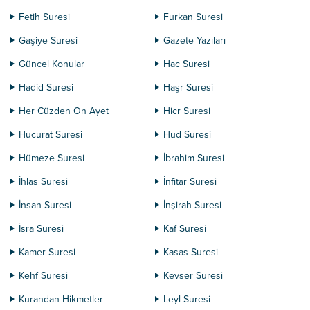
Fetih Suresi
Furkan Suresi
Gaşiye Suresi
Gazete Yazıları
Güncel Konular
Hac Suresi
Hadid Suresi
Haşr Suresi
Her Cüzden On Ayet
Hicr Suresi
Hucurat Suresi
Hud Suresi
Hümeze Suresi
İbrahim Suresi
İhlas Suresi
İnfitar Suresi
İnsan Suresi
İnşirah Suresi
İsra Suresi
Kaf Suresi
Kamer Suresi
Kasas Suresi
Kehf Suresi
Kevser Suresi
Kurandan Hikmetler
Leyl Suresi