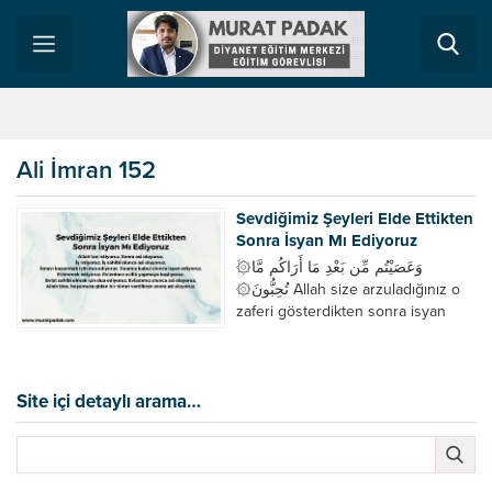
Ali İmran 152
Sevdiğimiz Şeyleri Elde Ettikten
Sonra İsyan Mı Ediyoruz
۞َوَعَصَيْتُم مِّن بَعْدِ مَا أَرَاكُم مَّا
تُحِبُّونَ۞‏ Allah size arzuladığınız o
zaferi gösterdikten sonra isyan
ettiniz. ÂLİ İmran 152 Allah’tan
istiyoruz. Sonra asi oluyoruz. İş
istiyoruz. İş sahibi olunca asi
oluyoruz. Sınavı kazanmak için dua
Site içi detaylı arama…
ediyoruz. Duamız kabul olunca
isyan ediyoruz. Evlenmek istiyoruz.
Evlenince asilik yapmaya
başlıyoruz. Evlat sahibi olmak...