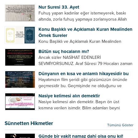
Bazılarımız din hususunda imtihan ediliriz. Yanlış
Nur Suresi 33. Ayet
din algısı, yanlış din öğreten hoca algısını yenmek
Fuhuş yapan kadınlar eğer istemeyerek, baskı
vb. Dini doğru...
altında, zorla fuhuş yapmaya zorlanıyorsa Allah
teâlâ onları da affedecektir. “İffetli olmak isteyen
Konu Başlıklı ve Açıklamalı Kuran Mealinden
cariyelerinizi dünya hayatının menfaatini elde
Örnek Sureler
etmek için fuhuş yapmaya zorlamayın. Her...
Konu Başlıklı ve Açıklamalı Kuran Mealinden
Örnek Surelerİndir
Bütün suç hocaların mı?
Ancak sizler NASİHAT EDENLERİ
SEVMİYORSUNUZ. Araf Sûresi 79 Hocaları zaman
zaman eleştirir, bazı yönlerde kendilerini
Dünyanın en kısa ve anlamlı hikayesidir bu
geliştirmeleri hususunda bazen açık bazen gizli
Hayatımızın film şeridi gibi gözümüzün önünde
tenkitlerde bulunmuşuzdur. Örneğin hocalarda
geçmesidir bu. Geçmişinde ne olduğunu ve
olması gereken hususları sıralar ve...
geleceğinde ne olacağını öğrenmek isteyen bu
Nasiye kelimesi alın demektir
âyetlere baksın. Hayatı özetler misin sorusuna
Nasiye kelimesi alın demektir. Başın ön üst
verilebilecek en kısa ve bir o...
kısmına verilen isimdir. Bilim adamları beyni
inceledikleri zaman şu sonuca varmışlardır:
Beynin ön kısmında bulunan bölüme ön bellek
Sünnetten Hikmetler
Tümünü Göster
denir. Bu kısım insan vücudunda...
Günde bir vakit namaz dahi olsa onu kıl!