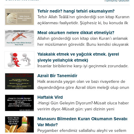
Tümünü Göster
kurtulur. Ağaçlar onun zulmünden kurtulur....
Tefsir nedir? hangi tefsiri okumalıyım?
Tefsir Allah Teâlâ’nın gönderdiği son kitap Kuranın
açıklanması faaliyetidir. Şüphesiz ki, bu konuda ilk
müfessir Rasulullah’tır. Sahabeler anlamadıkları
Meal okurken nelere dikkat etmeliyiz?
ayetleri peygamber efendimize soruyor. O da
Allahın gönderdiği son kitap olan Kuran’ı anlamak
bunları izah ediyor/tefsir ediyordu. “Biz sana...
her müslümanın görevidir. Bunu kendisi okuyarak
anlama imkânına sahip değilse meal, tefsir vb.
Yalakalık etmek ve yağcılık etmek. (yerel
yollarla anlamaya çalışmalıdır. Meal nedir? Arapça
şiveyle yellahçılık etmek)
bir kelime olan meal;...
İnsanlar biribilerine karşı iyi geçinmek zorundadır.
Ancak elinde güç olan (siyasi güç, ilmi güç,
Azrail Bir Tanemidir
makam gücü, nesep gücü, maddi güç, fiziki güç)
Halk arasında yaygın olan ve bazı rivayetlere de
diğer insanları ezebiliyor. Normal şartlarda elinde
dayandırdığına göre Azrail ölüm meleği olup onun
bu güçler...
yardımcıları vardır. Yine başka rivayetlere göre ise
Haftalık Vird
Azrail tek başına aynı anda binlerce insanın
-Hangi Gün Geleyim Diyorum?-Müsait oluca haber
canını...
veririm diyor.-Müsait gün: yani dizinin yeni
bölümünün yayınlanmadığı gün demekmiş! Bey
Manasını Bilmeden Kuran Okumanın Sevabı
efendinin Haftalık Virdi HAFTALIK VİRD Pazartesi
Var Mıdır?
Günü Hangi VİRD var?20:00 Star TV –...
Peygamber efendimiz sallallahu aleyhi ve sellem