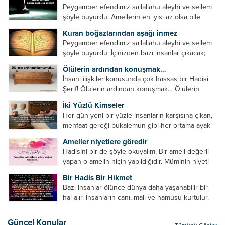
Peygamber efendimiz sallallahu aleyhi ve sellem
şöyle buyurdu: Amellerin en iyisi az olsa bile
devamlı olanıdır. Namaz, ibadetler içerisinde özel
Kuran boğazlarından aşağı inmez
bir yere sahiptir. Namaz kul ile Allah arasındaki bir
Peygamber efendimiz sallallahu aleyhi ve sellem
toplantıdır....
şöyle buyurdu: İçinizden bazı insanlar çıkacak;
onların namazlarını görünce kendi namazlarınızı
Ölülerin ardından konuşmak…
küçümseyeceksiniz. Onların oruçlarını görünce
İnsani ilişkiler konusunda çok hassas bir Hadisi
kendi oruçlarınızı küçümseyeceksiniz. Onların
Şerif! Ölülerin ardından konuşmak… Ölülerin
amellerini görünce kendi amellerinizi
ardından olumsuz konuşmak, hakaret etmek,
küçümseyeceksiniz. ...
İki Yüzlü Kimseler
küfretmek, sövmek, onların günah ve kusurlarını
Her gün yeni bir yüzle insanların karşısına çıkan,
zikretmek ölüye zarar vermez, fayda da vermez....
menfaat gereği bukalemun gibi her ortama ayak
uyduran kimseler yani iki yüzlü insanlar en şerli
Ameller niyetlere göredir
insan grubudur. Müminlerin yanında mümin gibi
Hadisini bir de şöyle okuyalım. Bir ameli değerli
duran,...
yapan o amelin niçin yapıldığıdır. Müminin niyeti
amelinden daha hayırlıdır. Gösteriş için kılınan
Bir Hadis Bir Hikmet
namazın hiçbir değeri yoktur. Gösteriş için
Bazı insanlar ölünce dünya daha yaşanabilir bir
okunan ezanın hiçbir...
hal alır. İnsanların canı, malı ve namusu kurtulur.
Hayvanlar onun zulmünden kurtulur. Sofrasına
yemek olmaktan kurtulur. Onu taşımaktan
Güncel Konular