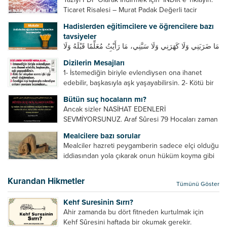
Ticaret Risalesi – Murat Padak Değerli tacir
kardeşim! Helal rızık kazanma yollarından biri de
Hadislerden eğitimcilere ve öğrencilere bazı
ticaret yapmaktır. Peygamber efendimiz de ticaret
tavsiyeler
yapmıştır. Hz. Hatice...
مَا ضَرَبَنِي وَلَا كَهَرَنِي وَلَا سَبَّنِي، مَا رَأَيْتُ مُعَلِّمًا قَبْلَهُ وَلَا
بَعْدَهُ أَحْسَنَ تَعْلِيمًا مِنْهُ، Resulullah sallallahu aleyhi
Dizilerin Mesajları
ve sellem beni dövmedi, azarlamadı ve bana
1- İstemediğin biriyle evlendiysen ona ihanet
sövmedi. Ben ne ondan önce...
edebilir, başkasıyla aşk yaşayabilirsin. 2- Kötü bir
olaydan sonra içki içip etrafı dağıtmalısın. 3-
Bütün suç hocaların mı?
Sevdiğin kişi başkasıyla evlendiyse onların
Ancak sizler NASİHAT EDENLERİ
yuvasını bozmalısın. 4- Hiçbir dizide...
SEVMİYORSUNUZ. Araf Sûresi 79 Hocaları zaman
zaman eleştirir, bazı yönlerde kendilerini
Mealcilere bazı sorular
geliştirmeleri hususunda bazen açık bazen gizli
Mealciler hazreti peygamberin sadece elçi olduğu
tenkitlerde bulunmuşuzdur. Örneğin hocalarda
iddiasından yola çıkarak onun hüküm koyma gibi
olması gereken hususları sıralar ve...
bir hakkının olmadığını söylerler. Onlara göre elçi,
elçilik yaptığı makam adına teşri yapamaz. Sadece
Kurandan Hikmetler
Tümünü Göster
elçi kelimesinin manasından...
Kehf Suresinin Sırrı?
Ahir zamanda bu dört fitneden kurtulmak için
Kehf Sûresini haftada bir okumak gerekir.