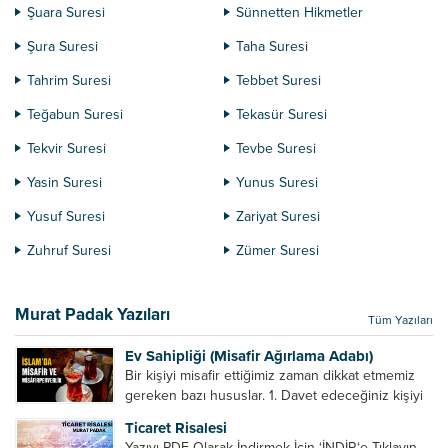
Şuara Suresi
Sünnetten Hikmetler
Şura Suresi
Taha Suresi
Tahrim Suresi
Tebbet Suresi
Teğabun Suresi
Tekasür Suresi
Tekvir Suresi
Tevbe Suresi
Yasin Suresi
Yunus Suresi
Yusuf Suresi
Zariyat Suresi
Zuhruf Suresi
Zümer Suresi
Murat Padak Yazıları
Tüm Yazıları
Ev Sahipliği (Misafir Ağırlama Adabı)
Bir kişiyi misafir ettiğimiz zaman dikkat etmemiz
gereken bazı hususlar. 1. Davet edeceğiniz kişiyi
son ana bırakmayın. Durumuna göre bir gün
Ticaret Risalesi
önce, bir hafta önce veya gün içinde davet edin....
Yazıyı PDF Olarak İndirmek İçin ‘İNDİR‘e Tıklayın.