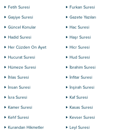
Fetih Suresi
Furkan Suresi
Gaşiye Suresi
Gazete Yazıları
Güncel Konular
Hac Suresi
Hadid Suresi
Haşr Suresi
Her Cüzden On Ayet
Hicr Suresi
Hucurat Suresi
Hud Suresi
Hümeze Suresi
İbrahim Suresi
İhlas Suresi
İnfitar Suresi
İnsan Suresi
İnşirah Suresi
İsra Suresi
Kaf Suresi
Kamer Suresi
Kasas Suresi
Kehf Suresi
Kevser Suresi
Kurandan Hikmetler
Leyl Suresi