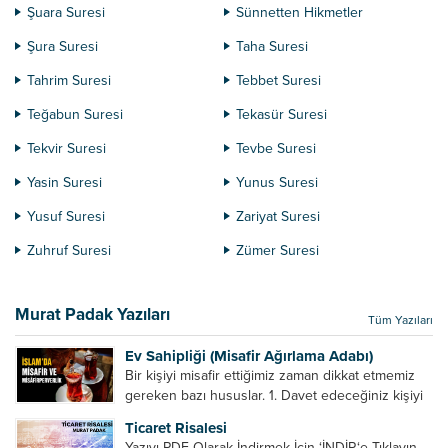
Şuara Suresi
Sünnetten Hikmetler
Şura Suresi
Taha Suresi
Tahrim Suresi
Tebbet Suresi
Teğabun Suresi
Tekasür Suresi
Tekvir Suresi
Tevbe Suresi
Yasin Suresi
Yunus Suresi
Yusuf Suresi
Zariyat Suresi
Zuhruf Suresi
Zümer Suresi
Murat Padak Yazıları
Tüm Yazıları
Ev Sahipliği (Misafir Ağırlama Adabı)
Bir kişiyi misafir ettiğimiz zaman dikkat etmemiz
gereken bazı hususlar. 1. Davet edeceğiniz kişiyi
son ana bırakmayın. Durumuna göre bir gün
Ticaret Risalesi
önce, bir hafta önce veya gün içinde davet edin....
Yazıyı PDF Olarak İndirmek İçin ‘İNDİR‘e Tıklayın.