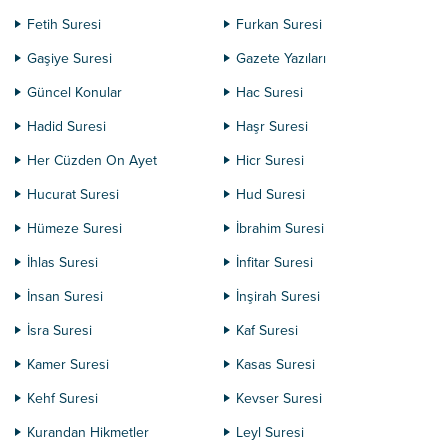
Fetih Suresi
Furkan Suresi
Gaşiye Suresi
Gazete Yazıları
Güncel Konular
Hac Suresi
Hadid Suresi
Haşr Suresi
Her Cüzden On Ayet
Hicr Suresi
Hucurat Suresi
Hud Suresi
Hümeze Suresi
İbrahim Suresi
İhlas Suresi
İnfitar Suresi
İnsan Suresi
İnşirah Suresi
İsra Suresi
Kaf Suresi
Kamer Suresi
Kasas Suresi
Kehf Suresi
Kevser Suresi
Kurandan Hikmetler
Leyl Suresi