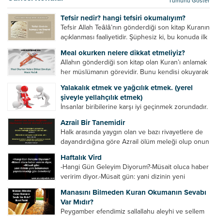
Tümünü Göster
kurtulur. Ağaçlar onun zulmünden kurtulur....
Tefsir nedir? hangi tefsiri okumalıyım?
Tefsir Allah Teâlâ’nın gönderdiği son kitap Kuranın
açıklanması faaliyetidir. Şüphesiz ki, bu konuda ilk
müfessir Rasulullah’tır. Sahabeler anlamadıkları
Meal okurken nelere dikkat etmeliyiz?
ayetleri peygamber efendimize soruyor. O da
Allahın gönderdiği son kitap olan Kuran’ı anlamak
bunları izah ediyor/tefsir ediyordu. “Biz sana...
her müslümanın görevidir. Bunu kendisi okuyarak
anlama imkânına sahip değilse meal, tefsir vb.
Yalakalık etmek ve yağcılık etmek. (yerel
yollarla anlamaya çalışmalıdır. Meal nedir? Arapça
şiveyle yellahçılık etmek)
bir kelime olan meal;...
İnsanlar biribilerine karşı iyi geçinmek zorundadır.
Ancak elinde güç olan (siyasi güç, ilmi güç,
Azrail Bir Tanemidir
makam gücü, nesep gücü, maddi güç, fiziki güç)
Halk arasında yaygın olan ve bazı rivayetlere de
diğer insanları ezebiliyor. Normal şartlarda elinde
dayandırdığına göre Azrail ölüm meleği olup onun
bu güçler...
yardımcıları vardır. Yine başka rivayetlere göre ise
Haftalık Vird
Azrail tek başına aynı anda binlerce insanın
-Hangi Gün Geleyim Diyorum?-Müsait oluca haber
canını...
veririm diyor.-Müsait gün: yani dizinin yeni
bölümünün yayınlanmadığı gün demekmiş! Bey
Manasını Bilmeden Kuran Okumanın Sevabı
efendinin Haftalık Virdi HAFTALIK VİRD Pazartesi
Var Mıdır?
Günü Hangi VİRD var?20:00 Star TV –...
Peygamber efendimiz sallallahu aleyhi ve sellem