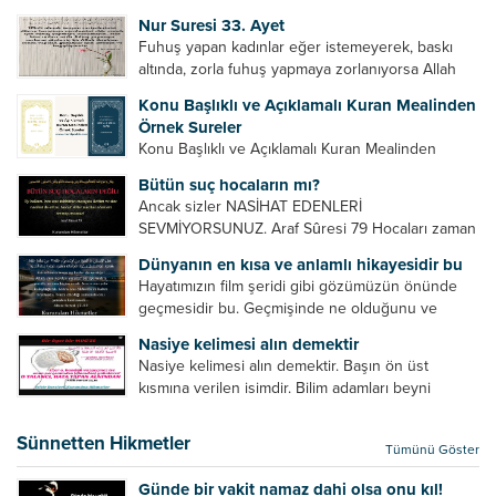
Bazılarımız din hususunda imtihan ediliriz. Yanlış
Nur Suresi 33. Ayet
din algısı, yanlış din öğreten hoca algısını yenmek
Fuhuş yapan kadınlar eğer istemeyerek, baskı
vb. Dini doğru...
altında, zorla fuhuş yapmaya zorlanıyorsa Allah
teâlâ onları da affedecektir. “İffetli olmak isteyen
Konu Başlıklı ve Açıklamalı Kuran Mealinden
cariyelerinizi dünya hayatının menfaatini elde
Örnek Sureler
etmek için fuhuş yapmaya zorlamayın. Her...
Konu Başlıklı ve Açıklamalı Kuran Mealinden
Örnek Surelerİndir
Bütün suç hocaların mı?
Ancak sizler NASİHAT EDENLERİ
SEVMİYORSUNUZ. Araf Sûresi 79 Hocaları zaman
zaman eleştirir, bazı yönlerde kendilerini
Dünyanın en kısa ve anlamlı hikayesidir bu
geliştirmeleri hususunda bazen açık bazen gizli
Hayatımızın film şeridi gibi gözümüzün önünde
tenkitlerde bulunmuşuzdur. Örneğin hocalarda
geçmesidir bu. Geçmişinde ne olduğunu ve
olması gereken hususları sıralar ve...
geleceğinde ne olacağını öğrenmek isteyen bu
Nasiye kelimesi alın demektir
âyetlere baksın. Hayatı özetler misin sorusuna
Nasiye kelimesi alın demektir. Başın ön üst
verilebilecek en kısa ve bir o...
kısmına verilen isimdir. Bilim adamları beyni
inceledikleri zaman şu sonuca varmışlardır:
Beynin ön kısmında bulunan bölüme ön bellek
Sünnetten Hikmetler
Tümünü Göster
denir. Bu kısım insan vücudunda...
Günde bir vakit namaz dahi olsa onu kıl!