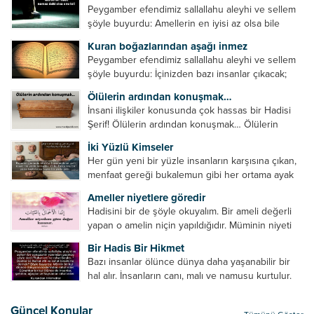
Peygamber efendimiz sallallahu aleyhi ve sellem
şöyle buyurdu: Amellerin en iyisi az olsa bile
devamlı olanıdır. Namaz, ibadetler içerisinde özel
Kuran boğazlarından aşağı inmez
bir yere sahiptir. Namaz kul ile Allah arasındaki bir
Peygamber efendimiz sallallahu aleyhi ve sellem
toplantıdır....
şöyle buyurdu: İçinizden bazı insanlar çıkacak;
onların namazlarını görünce kendi namazlarınızı
Ölülerin ardından konuşmak…
küçümseyeceksiniz. Onların oruçlarını görünce
İnsani ilişkiler konusunda çok hassas bir Hadisi
kendi oruçlarınızı küçümseyeceksiniz. Onların
Şerif! Ölülerin ardından konuşmak… Ölülerin
amellerini görünce kendi amellerinizi
ardından olumsuz konuşmak, hakaret etmek,
küçümseyeceksiniz. ...
İki Yüzlü Kimseler
küfretmek, sövmek, onların günah ve kusurlarını
Her gün yeni bir yüzle insanların karşısına çıkan,
zikretmek ölüye zarar vermez, fayda da vermez....
menfaat gereği bukalemun gibi her ortama ayak
uyduran kimseler yani iki yüzlü insanlar en şerli
Ameller niyetlere göredir
insan grubudur. Müminlerin yanında mümin gibi
Hadisini bir de şöyle okuyalım. Bir ameli değerli
duran,...
yapan o amelin niçin yapıldığıdır. Müminin niyeti
amelinden daha hayırlıdır. Gösteriş için kılınan
Bir Hadis Bir Hikmet
namazın hiçbir değeri yoktur. Gösteriş için
Bazı insanlar ölünce dünya daha yaşanabilir bir
okunan ezanın hiçbir...
hal alır. İnsanların canı, malı ve namusu kurtulur.
Hayvanlar onun zulmünden kurtulur. Sofrasına
yemek olmaktan kurtulur. Onu taşımaktan
Güncel Konular