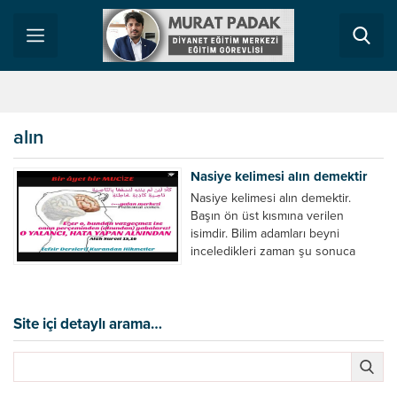
alın
Nasiye kelimesi alın demektir
Nasiye kelimesi alın demektir.
Başın ön üst kısmına verilen
isimdir. Bilim adamları beyni
inceledikleri zaman şu sonuca
varmışlardır: Beynin ön kısmında
bulunan bölüme ön bellek denir.
Bu kısım insan vücudunda bazı
etkileşimlerde bulunur ve tepkisini
Site içi detaylı arama…
alın üzerinden hissettirir. Mesela
bir insanın alnına bakarak bazı
duygularını tahmin etmek
mümkündür. Bu bölge...