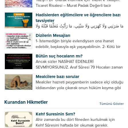
Ticaret Risalesi – Murat Padak Değerli tacir
kardeşim! Helal rızık kazanma yollarından biri de
Hadislerden eğitimcilere ve öğrencilere bazı
ticaret yapmaktır. Peygamber efendimiz de ticaret
tavsiyeler
yapmıştır. Hz. Hatice...
مَا ضَرَبَنِي وَلَا كَهَرَنِي وَلَا سَبَّنِي، مَا رَأَيْتُ مُعَلِّمًا قَبْلَهُ وَلَا
بَعْدَهُ أَحْسَنَ تَعْلِيمًا مِنْهُ، Resulullah sallallahu aleyhi
Dizilerin Mesajları
ve sellem beni dövmedi, azarlamadı ve bana
1- İstemediğin biriyle evlendiysen ona ihanet
sövmedi. Ben ne ondan önce...
edebilir, başkasıyla aşk yaşayabilirsin. 2- Kötü bir
olaydan sonra içki içip etrafı dağıtmalısın. 3-
Bütün suç hocaların mı?
Sevdiğin kişi başkasıyla evlendiyse onların
Ancak sizler NASİHAT EDENLERİ
yuvasını bozmalısın. 4- Hiçbir dizide...
SEVMİYORSUNUZ. Araf Sûresi 79 Hocaları zaman
zaman eleştirir, bazı yönlerde kendilerini
Mealcilere bazı sorular
geliştirmeleri hususunda bazen açık bazen gizli
Mealciler hazreti peygamberin sadece elçi olduğu
tenkitlerde bulunmuşuzdur. Örneğin hocalarda
iddiasından yola çıkarak onun hüküm koyma gibi
olması gereken hususları sıralar ve...
bir hakkının olmadığını söylerler. Onlara göre elçi,
elçilik yaptığı makam adına teşri yapamaz. Sadece
Kurandan Hikmetler
Tümünü Göster
elçi kelimesinin manasından...
Kehf Suresinin Sırrı?
Ahir zamanda bu dört fitneden kurtulmak için
Kehf Sûresini haftada bir okumak gerekir.