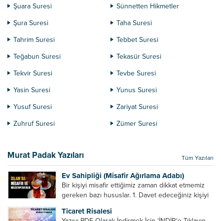
Şuara Suresi
Sünnetten Hikmetler
Şura Suresi
Taha Suresi
Tahrim Suresi
Tebbet Suresi
Teğabun Suresi
Tekasür Suresi
Tekvir Suresi
Tevbe Suresi
Yasin Suresi
Yunus Suresi
Yusuf Suresi
Zariyat Suresi
Zuhruf Suresi
Zümer Suresi
Murat Padak Yazıları
Tüm Yazıları
Ev Sahipliği (Misafir Ağırlama Adabı)
Bir kişiyi misafir ettiğimiz zaman dikkat etmemiz
gereken bazı hususlar. 1. Davet edeceğiniz kişiyi
son ana bırakmayın. Durumuna göre bir gün
Ticaret Risalesi
önce, bir hafta önce veya gün içinde davet edin....
Yazıyı PDF Olarak İndirmek İçin ‘İNDİR‘e Tıklayın.