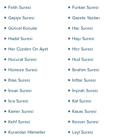
Fetih Suresi
Furkan Suresi
Gaşiye Suresi
Gazete Yazıları
Güncel Konular
Hac Suresi
Hadid Suresi
Haşr Suresi
Her Cüzden On Ayet
Hicr Suresi
Hucurat Suresi
Hud Suresi
Hümeze Suresi
İbrahim Suresi
İhlas Suresi
İnfitar Suresi
İnsan Suresi
İnşirah Suresi
İsra Suresi
Kaf Suresi
Kamer Suresi
Kasas Suresi
Kehf Suresi
Kevser Suresi
Kurandan Hikmetler
Leyl Suresi