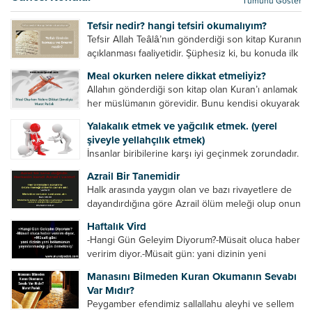
Tümünü Göster
kurtulur. Ağaçlar onun zulmünden kurtulur....
Tefsir nedir? hangi tefsiri okumalıyım?
Tefsir Allah Teâlâ’nın gönderdiği son kitap Kuranın
açıklanması faaliyetidir. Şüphesiz ki, bu konuda ilk
müfessir Rasulullah’tır. Sahabeler anlamadıkları
Meal okurken nelere dikkat etmeliyiz?
ayetleri peygamber efendimize soruyor. O da
Allahın gönderdiği son kitap olan Kuran’ı anlamak
bunları izah ediyor/tefsir ediyordu. “Biz sana...
her müslümanın görevidir. Bunu kendisi okuyarak
anlama imkânına sahip değilse meal, tefsir vb.
Yalakalık etmek ve yağcılık etmek. (yerel
yollarla anlamaya çalışmalıdır. Meal nedir? Arapça
şiveyle yellahçılık etmek)
bir kelime olan meal;...
İnsanlar biribilerine karşı iyi geçinmek zorundadır.
Ancak elinde güç olan (siyasi güç, ilmi güç,
Azrail Bir Tanemidir
makam gücü, nesep gücü, maddi güç, fiziki güç)
Halk arasında yaygın olan ve bazı rivayetlere de
diğer insanları ezebiliyor. Normal şartlarda elinde
dayandırdığına göre Azrail ölüm meleği olup onun
bu güçler...
yardımcıları vardır. Yine başka rivayetlere göre ise
Haftalık Vird
Azrail tek başına aynı anda binlerce insanın
-Hangi Gün Geleyim Diyorum?-Müsait oluca haber
canını...
veririm diyor.-Müsait gün: yani dizinin yeni
bölümünün yayınlanmadığı gün demekmiş! Bey
Manasını Bilmeden Kuran Okumanın Sevabı
efendinin Haftalık Virdi HAFTALIK VİRD Pazartesi
Var Mıdır?
Günü Hangi VİRD var?20:00 Star TV –...
Peygamber efendimiz sallallahu aleyhi ve sellem