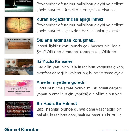
Peygamber efendimiz sallallahu aleyhi ve sellem
şöyle buyurdu: Amellerin en iyisi az olsa bile
devamlı olanıdır. Namaz, ibadetler içerisinde özel
Kuran boğazlarından aşağı inmez
bir yere sahiptir. Namaz kul ile Allah arasındaki bir
Peygamber efendimiz sallallahu aleyhi ve sellem
toplantıdır....
şöyle buyurdu: İçinizden bazı insanlar çıkacak;
onların namazlarını görünce kendi namazlarınızı
Ölülerin ardından konuşmak…
küçümseyeceksiniz. Onların oruçlarını görünce
İnsani ilişkiler konusunda çok hassas bir Hadisi
kendi oruçlarınızı küçümseyeceksiniz. Onların
Şerif! Ölülerin ardından konuşmak… Ölülerin
amellerini görünce kendi amellerinizi
ardından olumsuz konuşmak, hakaret etmek,
küçümseyeceksiniz. ...
İki Yüzlü Kimseler
küfretmek, sövmek, onların günah ve kusurlarını
Her gün yeni bir yüzle insanların karşısına çıkan,
zikretmek ölüye zarar vermez, fayda da vermez....
menfaat gereği bukalemun gibi her ortama ayak
uyduran kimseler yani iki yüzlü insanlar en şerli
Ameller niyetlere göredir
insan grubudur. Müminlerin yanında mümin gibi
Hadisini bir de şöyle okuyalım. Bir ameli değerli
duran,...
yapan o amelin niçin yapıldığıdır. Müminin niyeti
amelinden daha hayırlıdır. Gösteriş için kılınan
Bir Hadis Bir Hikmet
namazın hiçbir değeri yoktur. Gösteriş için
Bazı insanlar ölünce dünya daha yaşanabilir bir
okunan ezanın hiçbir...
hal alır. İnsanların canı, malı ve namusu kurtulur.
Hayvanlar onun zulmünden kurtulur. Sofrasına
yemek olmaktan kurtulur. Onu taşımaktan
Güncel Konular