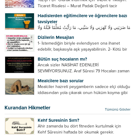
Ticaret Risalesi – Murat Padak Değerli tacir
kardeşim! Helal rızık kazanma yollarından biri de
Hadislerden eğitimcilere ve öğrencilere bazı
ticaret yapmaktır. Peygamber efendimiz de ticaret
tavsiyeler
yapmıştır. Hz. Hatice...
مَا ضَرَبَنِي وَلَا كَهَرَنِي وَلَا سَبَّنِي، مَا رَأَيْتُ مُعَلِّمًا قَبْلَهُ وَلَا
بَعْدَهُ أَحْسَنَ تَعْلِيمًا مِنْهُ، Resulullah sallallahu aleyhi
Dizilerin Mesajları
ve sellem beni dövmedi, azarlamadı ve bana
1- İstemediğin biriyle evlendiysen ona ihanet
sövmedi. Ben ne ondan önce...
edebilir, başkasıyla aşk yaşayabilirsin. 2- Kötü bir
olaydan sonra içki içip etrafı dağıtmalısın. 3-
Bütün suç hocaların mı?
Sevdiğin kişi başkasıyla evlendiyse onların
Ancak sizler NASİHAT EDENLERİ
yuvasını bozmalısın. 4- Hiçbir dizide...
SEVMİYORSUNUZ. Araf Sûresi 79 Hocaları zaman
zaman eleştirir, bazı yönlerde kendilerini
Mealcilere bazı sorular
geliştirmeleri hususunda bazen açık bazen gizli
Mealciler hazreti peygamberin sadece elçi olduğu
tenkitlerde bulunmuşuzdur. Örneğin hocalarda
iddiasından yola çıkarak onun hüküm koyma gibi
olması gereken hususları sıralar ve...
bir hakkının olmadığını söylerler. Onlara göre elçi,
elçilik yaptığı makam adına teşri yapamaz. Sadece
Kurandan Hikmetler
Tümünü Göster
elçi kelimesinin manasından...
Kehf Suresinin Sırrı?
Ahir zamanda bu dört fitneden kurtulmak için
Kehf Sûresini haftada bir okumak gerekir.