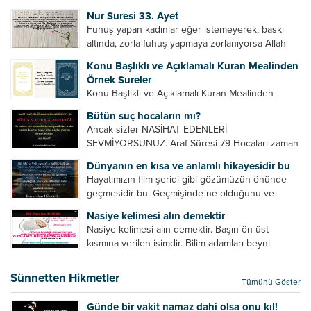
Bazılarımız din hususunda imtihan ediliriz. Yanlış
Nur Suresi 33. Ayet
din algısı, yanlış din öğreten hoca algısını yenmek
Fuhuş yapan kadınlar eğer istemeyerek, baskı
vb. Dini doğru...
altında, zorla fuhuş yapmaya zorlanıyorsa Allah
teâlâ onları da affedecektir. “İffetli olmak isteyen
Konu Başlıklı ve Açıklamalı Kuran Mealinden
cariyelerinizi dünya hayatının menfaatini elde
Örnek Sureler
etmek için fuhuş yapmaya zorlamayın. Her...
Konu Başlıklı ve Açıklamalı Kuran Mealinden
Örnek Surelerİndir
Bütün suç hocaların mı?
Ancak sizler NASİHAT EDENLERİ
SEVMİYORSUNUZ. Araf Sûresi 79 Hocaları zaman
zaman eleştirir, bazı yönlerde kendilerini
Dünyanın en kısa ve anlamlı hikayesidir bu
geliştirmeleri hususunda bazen açık bazen gizli
Hayatımızın film şeridi gibi gözümüzün önünde
tenkitlerde bulunmuşuzdur. Örneğin hocalarda
geçmesidir bu. Geçmişinde ne olduğunu ve
olması gereken hususları sıralar ve...
geleceğinde ne olacağını öğrenmek isteyen bu
Nasiye kelimesi alın demektir
âyetlere baksın. Hayatı özetler misin sorusuna
Nasiye kelimesi alın demektir. Başın ön üst
verilebilecek en kısa ve bir o...
kısmına verilen isimdir. Bilim adamları beyni
inceledikleri zaman şu sonuca varmışlardır:
Beynin ön kısmında bulunan bölüme ön bellek
Sünnetten Hikmetler
Tümünü Göster
denir. Bu kısım insan vücudunda...
Günde bir vakit namaz dahi olsa onu kıl!