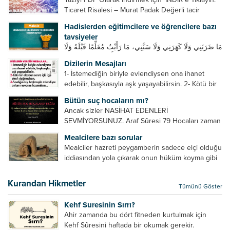
Ticaret Risalesi – Murat Padak Değerli tacir
kardeşim! Helal rızık kazanma yollarından biri de
Hadislerden eğitimcilere ve öğrencilere bazı
ticaret yapmaktır. Peygamber efendimiz de ticaret
tavsiyeler
yapmıştır. Hz. Hatice...
مَا ضَرَبَنِي وَلَا كَهَرَنِي وَلَا سَبَّنِي، مَا رَأَيْتُ مُعَلِّمًا قَبْلَهُ وَلَا
بَعْدَهُ أَحْسَنَ تَعْلِيمًا مِنْهُ، Resulullah sallallahu aleyhi
Dizilerin Mesajları
ve sellem beni dövmedi, azarlamadı ve bana
1- İstemediğin biriyle evlendiysen ona ihanet
sövmedi. Ben ne ondan önce...
edebilir, başkasıyla aşk yaşayabilirsin. 2- Kötü bir
olaydan sonra içki içip etrafı dağıtmalısın. 3-
Bütün suç hocaların mı?
Sevdiğin kişi başkasıyla evlendiyse onların
Ancak sizler NASİHAT EDENLERİ
yuvasını bozmalısın. 4- Hiçbir dizide...
SEVMİYORSUNUZ. Araf Sûresi 79 Hocaları zaman
zaman eleştirir, bazı yönlerde kendilerini
Mealcilere bazı sorular
geliştirmeleri hususunda bazen açık bazen gizli
Mealciler hazreti peygamberin sadece elçi olduğu
tenkitlerde bulunmuşuzdur. Örneğin hocalarda
iddiasından yola çıkarak onun hüküm koyma gibi
olması gereken hususları sıralar ve...
bir hakkının olmadığını söylerler. Onlara göre elçi,
elçilik yaptığı makam adına teşri yapamaz. Sadece
Kurandan Hikmetler
Tümünü Göster
elçi kelimesinin manasından...
Kehf Suresinin Sırrı?
Ahir zamanda bu dört fitneden kurtulmak için
Kehf Sûresini haftada bir okumak gerekir.