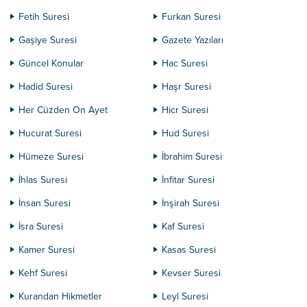
Fetih Suresi
Furkan Suresi
Gaşiye Suresi
Gazete Yazıları
Güncel Konular
Hac Suresi
Hadid Suresi
Haşr Suresi
Her Cüzden On Ayet
Hicr Suresi
Hucurat Suresi
Hud Suresi
Hümeze Suresi
İbrahim Suresi
İhlas Suresi
İnfitar Suresi
İnsan Suresi
İnşirah Suresi
İsra Suresi
Kaf Suresi
Kamer Suresi
Kasas Suresi
Kehf Suresi
Kevser Suresi
Kurandan Hikmetler
Leyl Suresi