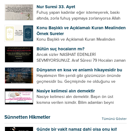
Bazılarımız din hususunda imtihan ediliriz. Yanlış
Nur Suresi 33. Ayet
din algısı, yanlış din öğreten hoca algısını yenmek
Fuhuş yapan kadınlar eğer istemeyerek, baskı
vb. Dini doğru...
altında, zorla fuhuş yapmaya zorlanıyorsa Allah
teâlâ onları da affedecektir. “İffetli olmak isteyen
Konu Başlıklı ve Açıklamalı Kuran Mealinden
cariyelerinizi dünya hayatının menfaatini elde
Örnek Sureler
etmek için fuhuş yapmaya zorlamayın. Her...
Konu Başlıklı ve Açıklamalı Kuran Mealinden
Örnek Surelerİndir
Bütün suç hocaların mı?
Ancak sizler NASİHAT EDENLERİ
SEVMİYORSUNUZ. Araf Sûresi 79 Hocaları zaman
zaman eleştirir, bazı yönlerde kendilerini
Dünyanın en kısa ve anlamlı hikayesidir bu
geliştirmeleri hususunda bazen açık bazen gizli
Hayatımızın film şeridi gibi gözümüzün önünde
tenkitlerde bulunmuşuzdur. Örneğin hocalarda
geçmesidir bu. Geçmişinde ne olduğunu ve
olması gereken hususları sıralar ve...
geleceğinde ne olacağını öğrenmek isteyen bu
Nasiye kelimesi alın demektir
âyetlere baksın. Hayatı özetler misin sorusuna
Nasiye kelimesi alın demektir. Başın ön üst
verilebilecek en kısa ve bir o...
kısmına verilen isimdir. Bilim adamları beyni
inceledikleri zaman şu sonuca varmışlardır:
Beynin ön kısmında bulunan bölüme ön bellek
Sünnetten Hikmetler
Tümünü Göster
denir. Bu kısım insan vücudunda...
Günde bir vakit namaz dahi olsa onu kıl!