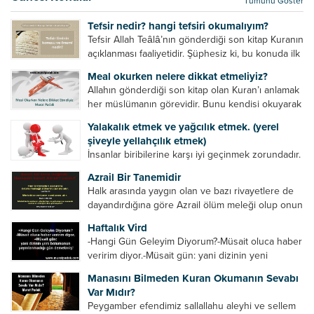
Tümünü Göster
kurtulur. Ağaçlar onun zulmünden kurtulur....
Tefsir nedir? hangi tefsiri okumalıyım?
Tefsir Allah Teâlâ’nın gönderdiği son kitap Kuranın
açıklanması faaliyetidir. Şüphesiz ki, bu konuda ilk
müfessir Rasulullah’tır. Sahabeler anlamadıkları
Meal okurken nelere dikkat etmeliyiz?
ayetleri peygamber efendimize soruyor. O da
Allahın gönderdiği son kitap olan Kuran’ı anlamak
bunları izah ediyor/tefsir ediyordu. “Biz sana...
her müslümanın görevidir. Bunu kendisi okuyarak
anlama imkânına sahip değilse meal, tefsir vb.
Yalakalık etmek ve yağcılık etmek. (yerel
yollarla anlamaya çalışmalıdır. Meal nedir? Arapça
şiveyle yellahçılık etmek)
bir kelime olan meal;...
İnsanlar biribilerine karşı iyi geçinmek zorundadır.
Ancak elinde güç olan (siyasi güç, ilmi güç,
Azrail Bir Tanemidir
makam gücü, nesep gücü, maddi güç, fiziki güç)
Halk arasında yaygın olan ve bazı rivayetlere de
diğer insanları ezebiliyor. Normal şartlarda elinde
dayandırdığına göre Azrail ölüm meleği olup onun
bu güçler...
yardımcıları vardır. Yine başka rivayetlere göre ise
Haftalık Vird
Azrail tek başına aynı anda binlerce insanın
-Hangi Gün Geleyim Diyorum?-Müsait oluca haber
canını...
veririm diyor.-Müsait gün: yani dizinin yeni
bölümünün yayınlanmadığı gün demekmiş! Bey
Manasını Bilmeden Kuran Okumanın Sevabı
efendinin Haftalık Virdi HAFTALIK VİRD Pazartesi
Var Mıdır?
Günü Hangi VİRD var?20:00 Star TV –...
Peygamber efendimiz sallallahu aleyhi ve sellem