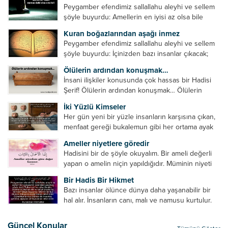
Peygamber efendimiz sallallahu aleyhi ve sellem
şöyle buyurdu: Amellerin en iyisi az olsa bile
devamlı olanıdır. Namaz, ibadetler içerisinde özel
Kuran boğazlarından aşağı inmez
bir yere sahiptir. Namaz kul ile Allah arasındaki bir
Peygamber efendimiz sallallahu aleyhi ve sellem
toplantıdır....
şöyle buyurdu: İçinizden bazı insanlar çıkacak;
onların namazlarını görünce kendi namazlarınızı
Ölülerin ardından konuşmak…
küçümseyeceksiniz. Onların oruçlarını görünce
İnsani ilişkiler konusunda çok hassas bir Hadisi
kendi oruçlarınızı küçümseyeceksiniz. Onların
Şerif! Ölülerin ardından konuşmak… Ölülerin
amellerini görünce kendi amellerinizi
ardından olumsuz konuşmak, hakaret etmek,
küçümseyeceksiniz. ...
İki Yüzlü Kimseler
küfretmek, sövmek, onların günah ve kusurlarını
Her gün yeni bir yüzle insanların karşısına çıkan,
zikretmek ölüye zarar vermez, fayda da vermez....
menfaat gereği bukalemun gibi her ortama ayak
uyduran kimseler yani iki yüzlü insanlar en şerli
Ameller niyetlere göredir
insan grubudur. Müminlerin yanında mümin gibi
Hadisini bir de şöyle okuyalım. Bir ameli değerli
duran,...
yapan o amelin niçin yapıldığıdır. Müminin niyeti
amelinden daha hayırlıdır. Gösteriş için kılınan
Bir Hadis Bir Hikmet
namazın hiçbir değeri yoktur. Gösteriş için
Bazı insanlar ölünce dünya daha yaşanabilir bir
okunan ezanın hiçbir...
hal alır. İnsanların canı, malı ve namusu kurtulur.
Hayvanlar onun zulmünden kurtulur. Sofrasına
yemek olmaktan kurtulur. Onu taşımaktan
Güncel Konular