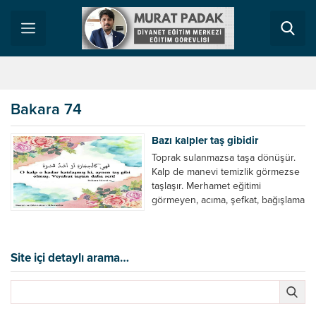
Bakara 74
Bazı kalpler taş gibidir
Toprak sulanmazsa taşa dönüşür.
Kalp de manevi temizlik görmezse
taşlaşır. Merhamet eğitimi
görmeyen, acıma, şefkat, bağışlama
eğitimi görmeyen kalp zamanla
taşlaşır. Bir öğretmen öğrencilerine
merhamet etmez ve bunu
sürdürürse zamanla kalbi taşlaşır.
Site içi detaylı arama…
Bir işveren, işçilerine karşı
merhamet göstermezse zamanla
kalbi taş kesilir. Bir idareci, amir,
devlet başkanı tebaasına karşı