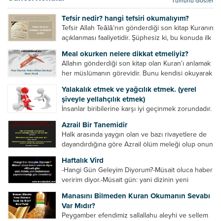
Tümünü Göster
kurtulur. Ağaçlar onun zulmünden kurtulur....
Tefsir nedir? hangi tefsiri okumalıyım?
Tefsir Allah Teâlâ’nın gönderdiği son kitap Kuranın
açıklanması faaliyetidir. Şüphesiz ki, bu konuda ilk
müfessir Rasulullah’tır. Sahabeler anlamadıkları
Meal okurken nelere dikkat etmeliyiz?
ayetleri peygamber efendimize soruyor. O da
Allahın gönderdiği son kitap olan Kuran’ı anlamak
bunları izah ediyor/tefsir ediyordu. “Biz sana...
her müslümanın görevidir. Bunu kendisi okuyarak
anlama imkânına sahip değilse meal, tefsir vb.
Yalakalık etmek ve yağcılık etmek. (yerel
yollarla anlamaya çalışmalıdır. Meal nedir? Arapça
şiveyle yellahçılık etmek)
bir kelime olan meal;...
İnsanlar biribilerine karşı iyi geçinmek zorundadır.
Ancak elinde güç olan (siyasi güç, ilmi güç,
Azrail Bir Tanemidir
makam gücü, nesep gücü, maddi güç, fiziki güç)
Halk arasında yaygın olan ve bazı rivayetlere de
diğer insanları ezebiliyor. Normal şartlarda elinde
dayandırdığına göre Azrail ölüm meleği olup onun
bu güçler...
yardımcıları vardır. Yine başka rivayetlere göre ise
Haftalık Vird
Azrail tek başına aynı anda binlerce insanın
-Hangi Gün Geleyim Diyorum?-Müsait oluca haber
canını...
veririm diyor.-Müsait gün: yani dizinin yeni
bölümünün yayınlanmadığı gün demekmiş! Bey
Manasını Bilmeden Kuran Okumanın Sevabı
efendinin Haftalık Virdi HAFTALIK VİRD Pazartesi
Var Mıdır?
Günü Hangi VİRD var?20:00 Star TV –...
Peygamber efendimiz sallallahu aleyhi ve sellem