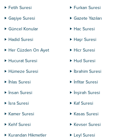
Fetih Suresi
Furkan Suresi
Gaşiye Suresi
Gazete Yazıları
Güncel Konular
Hac Suresi
Hadid Suresi
Haşr Suresi
Her Cüzden On Ayet
Hicr Suresi
Hucurat Suresi
Hud Suresi
Hümeze Suresi
İbrahim Suresi
İhlas Suresi
İnfitar Suresi
İnsan Suresi
İnşirah Suresi
İsra Suresi
Kaf Suresi
Kamer Suresi
Kasas Suresi
Kehf Suresi
Kevser Suresi
Kurandan Hikmetler
Leyl Suresi