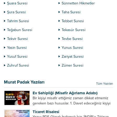
Şuara Suresi
Sünnetten Hikmetler
Şura Suresi
Taha Suresi
Tahrim Suresi
Tebbet Suresi
Teğabun Suresi
Tekasür Suresi
Tekvir Suresi
Tevbe Suresi
Yasin Suresi
Yunus Suresi
Yusuf Suresi
Zariyat Suresi
Zuhruf Suresi
Zümer Suresi
Murat Padak Yazıları
Tüm Yazıları
Ev Sahipliği (Misafir Ağırlama Adabı)
Bir kişiyi misafir ettiğimiz zaman dikkat etmemiz
gereken bazı hususlar. 1. Davet edeceğiniz kişiyi
son ana bırakmayın. Durumuna göre bir gün
Ticaret Risalesi
önce, bir hafta önce veya gün içinde davet edin....
Yazıyı PDF Olarak İndirmek İçin ‘İNDİR‘e Tıklayın.