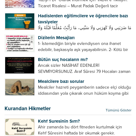
Ticaret Risalesi – Murat Padak Değerli tacir
kardeşim! Helal rızık kazanma yollarından biri de
Hadislerden eğitimcilere ve öğrencilere bazı
ticaret yapmaktır. Peygamber efendimiz de ticaret
tavsiyeler
yapmıştır. Hz. Hatice...
مَا ضَرَبَنِي وَلَا كَهَرَنِي وَلَا سَبَّنِي، مَا رَأَيْتُ مُعَلِّمًا قَبْلَهُ وَلَا
بَعْدَهُ أَحْسَنَ تَعْلِيمًا مِنْهُ، Resulullah sallallahu aleyhi
Dizilerin Mesajları
ve sellem beni dövmedi, azarlamadı ve bana
1- İstemediğin biriyle evlendiysen ona ihanet
sövmedi. Ben ne ondan önce...
edebilir, başkasıyla aşk yaşayabilirsin. 2- Kötü bir
olaydan sonra içki içip etrafı dağıtmalısın. 3-
Bütün suç hocaların mı?
Sevdiğin kişi başkasıyla evlendiyse onların
Ancak sizler NASİHAT EDENLERİ
yuvasını bozmalısın. 4- Hiçbir dizide...
SEVMİYORSUNUZ. Araf Sûresi 79 Hocaları zaman
zaman eleştirir, bazı yönlerde kendilerini
Mealcilere bazı sorular
geliştirmeleri hususunda bazen açık bazen gizli
Mealciler hazreti peygamberin sadece elçi olduğu
tenkitlerde bulunmuşuzdur. Örneğin hocalarda
iddiasından yola çıkarak onun hüküm koyma gibi
olması gereken hususları sıralar ve...
bir hakkının olmadığını söylerler. Onlara göre elçi,
elçilik yaptığı makam adına teşri yapamaz. Sadece
Kurandan Hikmetler
Tümünü Göster
elçi kelimesinin manasından...
Kehf Suresinin Sırrı?
Ahir zamanda bu dört fitneden kurtulmak için
Kehf Sûresini haftada bir okumak gerekir.