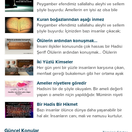
Peygamber efendimiz sallallahu aleyhi ve sellem
şöyle buyurdu: Amellerin en iyisi az olsa bile
devamlı olanıdır. Namaz, ibadetler içerisinde özel
Kuran boğazlarından aşağı inmez
bir yere sahiptir. Namaz kul ile Allah arasındaki bir
Peygamber efendimiz sallallahu aleyhi ve sellem
toplantıdır....
şöyle buyurdu: İçinizden bazı insanlar çıkacak;
onların namazlarını görünce kendi namazlarınızı
Ölülerin ardından konuşmak…
küçümseyeceksiniz. Onların oruçlarını görünce
İnsani ilişkiler konusunda çok hassas bir Hadisi
kendi oruçlarınızı küçümseyeceksiniz. Onların
Şerif! Ölülerin ardından konuşmak… Ölülerin
amellerini görünce kendi amellerinizi
ardından olumsuz konuşmak, hakaret etmek,
küçümseyeceksiniz. ...
İki Yüzlü Kimseler
küfretmek, sövmek, onların günah ve kusurlarını
Her gün yeni bir yüzle insanların karşısına çıkan,
zikretmek ölüye zarar vermez, fayda da vermez....
menfaat gereği bukalemun gibi her ortama ayak
uyduran kimseler yani iki yüzlü insanlar en şerli
Ameller niyetlere göredir
insan grubudur. Müminlerin yanında mümin gibi
Hadisini bir de şöyle okuyalım. Bir ameli değerli
duran,...
yapan o amelin niçin yapıldığıdır. Müminin niyeti
amelinden daha hayırlıdır. Gösteriş için kılınan
Bir Hadis Bir Hikmet
namazın hiçbir değeri yoktur. Gösteriş için
Bazı insanlar ölünce dünya daha yaşanabilir bir
okunan ezanın hiçbir...
hal alır. İnsanların canı, malı ve namusu kurtulur.
Hayvanlar onun zulmünden kurtulur. Sofrasına
yemek olmaktan kurtulur. Onu taşımaktan
Güncel Konular