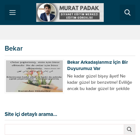
Bekar
Bekar Arkadaşlarımız İçin Bir
Duyurumuz Var
Ne kadar güzel bişey âyet! Ne
kadar güzel bir benzetme! Evliliğe
ancak bu kadar güzel bir şekilde
teşvik edilir. Bekarlık sultanlık
değildir. Bekarlık çıplaklıktır. Ne
zaman evlenirsen o zaman
giyinmiş olursun. Sen eşinin
Site içi detaylı arama…
örtüsü, eşin de senin örtün olacak.
Daha fazla çıplak yaşamamak, Daha
fazla çıplak dolaşmamak için size
uygun...