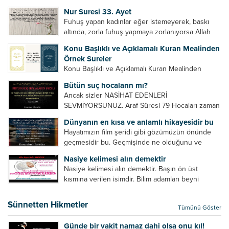
Bazılarımız din hususunda imtihan ediliriz. Yanlış
Nur Suresi 33. Ayet
din algısı, yanlış din öğreten hoca algısını yenmek
Fuhuş yapan kadınlar eğer istemeyerek, baskı
vb. Dini doğru...
altında, zorla fuhuş yapmaya zorlanıyorsa Allah
teâlâ onları da affedecektir. “İffetli olmak isteyen
Konu Başlıklı ve Açıklamalı Kuran Mealinden
cariyelerinizi dünya hayatının menfaatini elde
Örnek Sureler
etmek için fuhuş yapmaya zorlamayın. Her...
Konu Başlıklı ve Açıklamalı Kuran Mealinden
Örnek Surelerİndir
Bütün suç hocaların mı?
Ancak sizler NASİHAT EDENLERİ
SEVMİYORSUNUZ. Araf Sûresi 79 Hocaları zaman
zaman eleştirir, bazı yönlerde kendilerini
Dünyanın en kısa ve anlamlı hikayesidir bu
geliştirmeleri hususunda bazen açık bazen gizli
Hayatımızın film şeridi gibi gözümüzün önünde
tenkitlerde bulunmuşuzdur. Örneğin hocalarda
geçmesidir bu. Geçmişinde ne olduğunu ve
olması gereken hususları sıralar ve...
geleceğinde ne olacağını öğrenmek isteyen bu
Nasiye kelimesi alın demektir
âyetlere baksın. Hayatı özetler misin sorusuna
Nasiye kelimesi alın demektir. Başın ön üst
verilebilecek en kısa ve bir o...
kısmına verilen isimdir. Bilim adamları beyni
inceledikleri zaman şu sonuca varmışlardır:
Beynin ön kısmında bulunan bölüme ön bellek
Sünnetten Hikmetler
Tümünü Göster
denir. Bu kısım insan vücudunda...
Günde bir vakit namaz dahi olsa onu kıl!