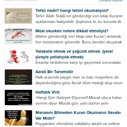
Tümünü Göster
kurtulur. Ağaçlar onun zulmünden kurtulur....
Tefsir nedir? hangi tefsiri okumalıyım?
Tefsir Allah Teâlâ’nın gönderdiği son kitap Kuranın
açıklanması faaliyetidir. Şüphesiz ki, bu konuda ilk
müfessir Rasulullah’tır. Sahabeler anlamadıkları
Meal okurken nelere dikkat etmeliyiz?
ayetleri peygamber efendimize soruyor. O da
Allahın gönderdiği son kitap olan Kuran’ı anlamak
bunları izah ediyor/tefsir ediyordu. “Biz sana...
her müslümanın görevidir. Bunu kendisi okuyarak
anlama imkânına sahip değilse meal, tefsir vb.
Yalakalık etmek ve yağcılık etmek. (yerel
yollarla anlamaya çalışmalıdır. Meal nedir? Arapça
şiveyle yellahçılık etmek)
bir kelime olan meal;...
İnsanlar biribilerine karşı iyi geçinmek zorundadır.
Ancak elinde güç olan (siyasi güç, ilmi güç,
Azrail Bir Tanemidir
makam gücü, nesep gücü, maddi güç, fiziki güç)
Halk arasında yaygın olan ve bazı rivayetlere de
diğer insanları ezebiliyor. Normal şartlarda elinde
dayandırdığına göre Azrail ölüm meleği olup onun
bu güçler...
yardımcıları vardır. Yine başka rivayetlere göre ise
Haftalık Vird
Azrail tek başına aynı anda binlerce insanın
-Hangi Gün Geleyim Diyorum?-Müsait oluca haber
canını...
veririm diyor.-Müsait gün: yani dizinin yeni
bölümünün yayınlanmadığı gün demekmiş! Bey
Manasını Bilmeden Kuran Okumanın Sevabı
efendinin Haftalık Virdi HAFTALIK VİRD Pazartesi
Var Mıdır?
Günü Hangi VİRD var?20:00 Star TV –...
Peygamber efendimiz sallallahu aleyhi ve sellem