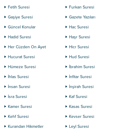
Fetih Suresi
Furkan Suresi
Gaşiye Suresi
Gazete Yazıları
Güncel Konular
Hac Suresi
Hadid Suresi
Haşr Suresi
Her Cüzden On Ayet
Hicr Suresi
Hucurat Suresi
Hud Suresi
Hümeze Suresi
İbrahim Suresi
İhlas Suresi
İnfitar Suresi
İnsan Suresi
İnşirah Suresi
İsra Suresi
Kaf Suresi
Kamer Suresi
Kasas Suresi
Kehf Suresi
Kevser Suresi
Kurandan Hikmetler
Leyl Suresi