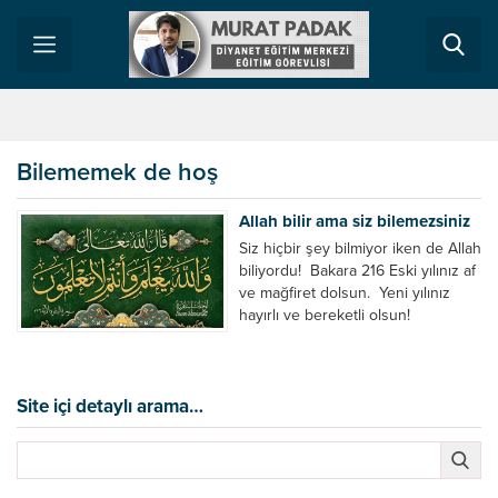
Bilememek de hoş
Allah bilir ama siz bilemezsiniz
Siz hiçbir şey bilmiyor iken de Allah
biliyordu! Bakara 216 Eski yılınız af
ve mağfiret dolsun. Yeni yılınız
hayırlı ve bereketli olsun!
Geleceğin bize ne getireceğini biz
tahmin ederiz, Allah ise kesinlikle
bilir. Yılbaşı gecelerinde nasıl mutlu
olursak kalan günler de öyle geçer
Site içi detaylı arama…
inancı tamamen şehir efsanesidir.
Şayet böyle olsaydı...