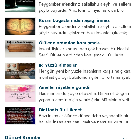
Peygamber efendimiz sallallahu aleyhi ve sellem
şöyle buyurdu: Amellerin en iyisi az olsa bile
devamlı olanıdır. Namaz, ibadetler içerisinde özel
Kuran boğazlarından aşağı inmez
bir yere sahiptir. Namaz kul ile Allah arasındaki bir
Peygamber efendimiz sallallahu aleyhi ve sellem
toplantıdır....
şöyle buyurdu: İçinizden bazı insanlar çıkacak;
onların namazlarını görünce kendi namazlarınızı
Ölülerin ardından konuşmak…
küçümseyeceksiniz. Onların oruçlarını görünce
İnsani ilişkiler konusunda çok hassas bir Hadisi
kendi oruçlarınızı küçümseyeceksiniz. Onların
Şerif! Ölülerin ardından konuşmak… Ölülerin
amellerini görünce kendi amellerinizi
ardından olumsuz konuşmak, hakaret etmek,
küçümseyeceksiniz. ...
İki Yüzlü Kimseler
küfretmek, sövmek, onların günah ve kusurlarını
Her gün yeni bir yüzle insanların karşısına çıkan,
zikretmek ölüye zarar vermez, fayda da vermez....
menfaat gereği bukalemun gibi her ortama ayak
uyduran kimseler yani iki yüzlü insanlar en şerli
Ameller niyetlere göredir
insan grubudur. Müminlerin yanında mümin gibi
Hadisini bir de şöyle okuyalım. Bir ameli değerli
duran,...
yapan o amelin niçin yapıldığıdır. Müminin niyeti
amelinden daha hayırlıdır. Gösteriş için kılınan
Bir Hadis Bir Hikmet
namazın hiçbir değeri yoktur. Gösteriş için
Bazı insanlar ölünce dünya daha yaşanabilir bir
okunan ezanın hiçbir...
hal alır. İnsanların canı, malı ve namusu kurtulur.
Hayvanlar onun zulmünden kurtulur. Sofrasına
yemek olmaktan kurtulur. Onu taşımaktan
Güncel Konular