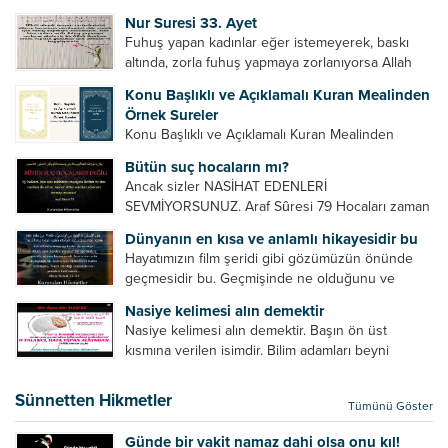
Bazılarımız din hususunda imtihan ediliriz. Yanlış
Nur Suresi 33. Ayet
din algısı, yanlış din öğreten hoca algısını yenmek
Fuhuş yapan kadınlar eğer istemeyerek, baskı
vb. Dini doğru...
altında, zorla fuhuş yapmaya zorlanıyorsa Allah
teâlâ onları da affedecektir. “İffetli olmak isteyen
Konu Başlıklı ve Açıklamalı Kuran Mealinden
cariyelerinizi dünya hayatının menfaatini elde
Örnek Sureler
etmek için fuhuş yapmaya zorlamayın. Her...
Konu Başlıklı ve Açıklamalı Kuran Mealinden
Örnek Surelerİndir
Bütün suç hocaların mı?
Ancak sizler NASİHAT EDENLERİ
SEVMİYORSUNUZ. Araf Sûresi 79 Hocaları zaman
zaman eleştirir, bazı yönlerde kendilerini
Dünyanın en kısa ve anlamlı hikayesidir bu
geliştirmeleri hususunda bazen açık bazen gizli
Hayatımızın film şeridi gibi gözümüzün önünde
tenkitlerde bulunmuşuzdur. Örneğin hocalarda
geçmesidir bu. Geçmişinde ne olduğunu ve
olması gereken hususları sıralar ve...
geleceğinde ne olacağını öğrenmek isteyen bu
Nasiye kelimesi alın demektir
âyetlere baksın. Hayatı özetler misin sorusuna
Nasiye kelimesi alın demektir. Başın ön üst
verilebilecek en kısa ve bir o...
kısmına verilen isimdir. Bilim adamları beyni
inceledikleri zaman şu sonuca varmışlardır:
Beynin ön kısmında bulunan bölüme ön bellek
Sünnetten Hikmetler
Tümünü Göster
denir. Bu kısım insan vücudunda...
Günde bir vakit namaz dahi olsa onu kıl!