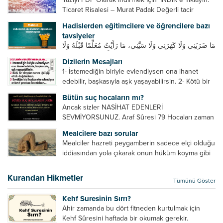
Ticaret Risalesi – Murat Padak Değerli tacir
kardeşim! Helal rızık kazanma yollarından biri de
Hadislerden eğitimcilere ve öğrencilere bazı
ticaret yapmaktır. Peygamber efendimiz de ticaret
tavsiyeler
yapmıştır. Hz. Hatice...
مَا ضَرَبَنِي وَلَا كَهَرَنِي وَلَا سَبَّنِي، مَا رَأَيْتُ مُعَلِّمًا قَبْلَهُ وَلَا
بَعْدَهُ أَحْسَنَ تَعْلِيمًا مِنْهُ، Resulullah sallallahu aleyhi
Dizilerin Mesajları
ve sellem beni dövmedi, azarlamadı ve bana
1- İstemediğin biriyle evlendiysen ona ihanet
sövmedi. Ben ne ondan önce...
edebilir, başkasıyla aşk yaşayabilirsin. 2- Kötü bir
olaydan sonra içki içip etrafı dağıtmalısın. 3-
Bütün suç hocaların mı?
Sevdiğin kişi başkasıyla evlendiyse onların
Ancak sizler NASİHAT EDENLERİ
yuvasını bozmalısın. 4- Hiçbir dizide...
SEVMİYORSUNUZ. Araf Sûresi 79 Hocaları zaman
zaman eleştirir, bazı yönlerde kendilerini
Mealcilere bazı sorular
geliştirmeleri hususunda bazen açık bazen gizli
Mealciler hazreti peygamberin sadece elçi olduğu
tenkitlerde bulunmuşuzdur. Örneğin hocalarda
iddiasından yola çıkarak onun hüküm koyma gibi
olması gereken hususları sıralar ve...
bir hakkının olmadığını söylerler. Onlara göre elçi,
elçilik yaptığı makam adına teşri yapamaz. Sadece
Kurandan Hikmetler
Tümünü Göster
elçi kelimesinin manasından...
Kehf Suresinin Sırrı?
Ahir zamanda bu dört fitneden kurtulmak için
Kehf Sûresini haftada bir okumak gerekir.