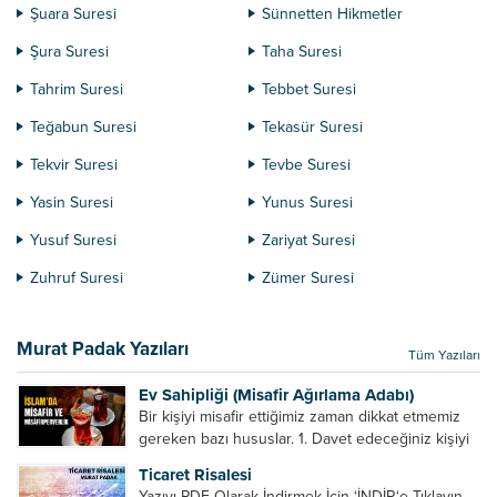
Şuara Suresi
Sünnetten Hikmetler
Şura Suresi
Taha Suresi
Tahrim Suresi
Tebbet Suresi
Teğabun Suresi
Tekasür Suresi
Tekvir Suresi
Tevbe Suresi
Yasin Suresi
Yunus Suresi
Yusuf Suresi
Zariyat Suresi
Zuhruf Suresi
Zümer Suresi
Murat Padak Yazıları
Tüm Yazıları
Ev Sahipliği (Misafir Ağırlama Adabı)
Bir kişiyi misafir ettiğimiz zaman dikkat etmemiz
gereken bazı hususlar. 1. Davet edeceğiniz kişiyi
son ana bırakmayın. Durumuna göre bir gün
Ticaret Risalesi
önce, bir hafta önce veya gün içinde davet edin....
Yazıyı PDF Olarak İndirmek İçin ‘İNDİR‘e Tıklayın.