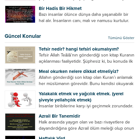
amelinden daha hayırlıdır. Gösteriş için kılınan
Bir Hadis Bir Hikmet
namazın hiçbir değeri yoktur. Gösteriş için
Bazı insanlar ölünce dünya daha yaşanabilir bir
okunan ezanın hiçbir...
hal alır. İnsanların canı, malı ve namusu kurtulur.
Hayvanlar onun zulmünden kurtulur. Sofrasına
yemek olmaktan kurtulur. Onu taşımaktan
Güncel Konular
Tümünü Göster
kurtulur. Ağaçlar onun zulmünden kurtulur....
Tefsir nedir? hangi tefsiri okumalıyım?
Tefsir Allah Teâlâ’nın gönderdiği son kitap Kuranın
açıklanması faaliyetidir. Şüphesiz ki, bu konuda ilk
müfessir Rasulullah’tır. Sahabeler anlamadıkları
Meal okurken nelere dikkat etmeliyiz?
ayetleri peygamber efendimize soruyor. O da
Allahın gönderdiği son kitap olan Kuran’ı anlamak
bunları izah ediyor/tefsir ediyordu. “Biz sana...
her müslümanın görevidir. Bunu kendisi okuyarak
anlama imkânına sahip değilse meal, tefsir vb.
Yalakalık etmek ve yağcılık etmek. (yerel
yollarla anlamaya çalışmalıdır. Meal nedir? Arapça
şiveyle yellahçılık etmek)
bir kelime olan meal;...
İnsanlar biribilerine karşı iyi geçinmek zorundadır.
Ancak elinde güç olan (siyasi güç, ilmi güç,
Azrail Bir Tanemidir
makam gücü, nesep gücü, maddi güç, fiziki güç)
Halk arasında yaygın olan ve bazı rivayetlere de
diğer insanları ezebiliyor. Normal şartlarda elinde
dayandırdığına göre Azrail ölüm meleği olup onun
bu güçler...
yardımcıları vardır. Yine başka rivayetlere göre ise
Haftalık Vird