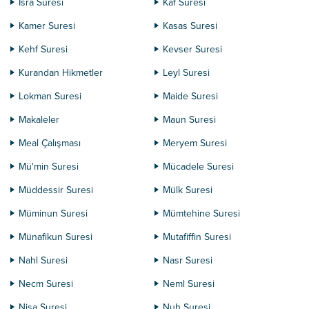
İsra Suresi
Kaf Suresi
Kamer Suresi
Kasas Suresi
Kehf Suresi
Kevser Suresi
Kurandan Hikmetler
Leyl Suresi
Lokman Suresi
Maide Suresi
Makaleler
Maun Suresi
Meal Çalışması
Meryem Suresi
Mü'min Suresi
Mücadele Suresi
Müddessir Suresi
Mülk Suresi
Müminun Suresi
Mümtehine Suresi
Münafikun Suresi
Mutafiffin Suresi
Nahl Suresi
Nasr Suresi
Necm Suresi
Neml Suresi
Nisa Suresi
Nuh Suresi