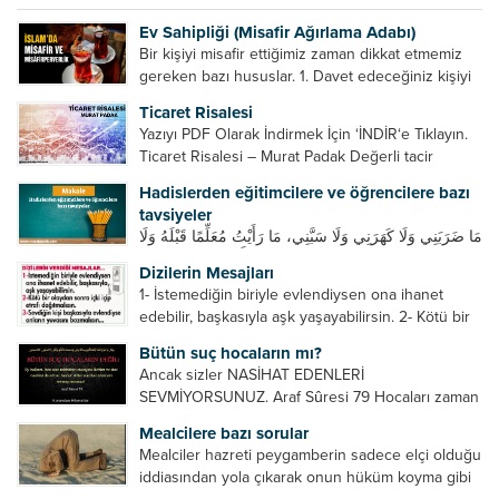
Ev Sahipliği (Misafir Ağırlama Adabı)
Bir kişiyi misafir ettiğimiz zaman dikkat etmemiz
gereken bazı hususlar. 1. Davet edeceğiniz kişiyi
son ana bırakmayın. Durumuna göre bir gün
Ticaret Risalesi
önce, bir hafta önce veya gün içinde davet edin....
Yazıyı PDF Olarak İndirmek İçin ‘İNDİR‘e Tıklayın.
Ticaret Risalesi – Murat Padak Değerli tacir
kardeşim! Helal rızık kazanma yollarından biri de
Hadislerden eğitimcilere ve öğrencilere bazı
ticaret yapmaktır. Peygamber efendimiz de ticaret
tavsiyeler
yapmıştır. Hz. Hatice...
مَا ضَرَبَنِي وَلَا كَهَرَنِي وَلَا سَبَّنِي، مَا رَأَيْتُ مُعَلِّمًا قَبْلَهُ وَلَا
بَعْدَهُ أَحْسَنَ تَعْلِيمًا مِنْهُ، Resulullah sallallahu aleyhi
Dizilerin Mesajları
ve sellem beni dövmedi, azarlamadı ve bana
1- İstemediğin biriyle evlendiysen ona ihanet
sövmedi. Ben ne ondan önce...
edebilir, başkasıyla aşk yaşayabilirsin. 2- Kötü bir
olaydan sonra içki içip etrafı dağıtmalısın. 3-
Bütün suç hocaların mı?
Sevdiğin kişi başkasıyla evlendiyse onların
Ancak sizler NASİHAT EDENLERİ
yuvasını bozmalısın. 4- Hiçbir dizide...
SEVMİYORSUNUZ. Araf Sûresi 79 Hocaları zaman
zaman eleştirir, bazı yönlerde kendilerini
Mealcilere bazı sorular
geliştirmeleri hususunda bazen açık bazen gizli
Mealciler hazreti peygamberin sadece elçi olduğu
tenkitlerde bulunmuşuzdur. Örneğin hocalarda
iddiasından yola çıkarak onun hüküm koyma gibi
olması gereken hususları sıralar ve...