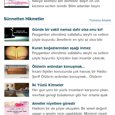
Nasiye kelimesi alın demektir. Başın ön üst
verilebilecek en kısa ve bir o...
kısmına verilen isimdir. Bilim adamları beyni
inceledikleri zaman şu sonuca varmışlardır:
Beynin ön kısmında bulunan bölüme ön bellek
Sünnetten Hikmetler
Tümünü Göster
denir. Bu kısım insan vücudunda...
Günde bir vakit namaz dahi olsa onu kıl!
Peygamber efendimiz sallallahu aleyhi ve sellem
şöyle buyurdu: Amellerin en iyisi az olsa bile
devamlı olanıdır. Namaz, ibadetler içerisinde özel
Kuran boğazlarından aşağı inmez
bir yere sahiptir. Namaz kul ile Allah arasındaki bir
Peygamber efendimiz sallallahu aleyhi ve sellem
toplantıdır....
şöyle buyurdu: İçinizden bazı insanlar çıkacak;
onların namazlarını görünce kendi namazlarınızı
Ölülerin ardından konuşmak…
küçümseyeceksiniz. Onların oruçlarını görünce
İnsani ilişkiler konusunda çok hassas bir Hadisi
kendi oruçlarınızı küçümseyeceksiniz. Onların
Şerif! Ölülerin ardından konuşmak… Ölülerin
amellerini görünce kendi amellerinizi
ardından olumsuz konuşmak, hakaret etmek,
küçümseyeceksiniz. ...
İki Yüzlü Kimseler
küfretmek, sövmek, onların günah ve kusurlarını
Her gün yeni bir yüzle insanların karşısına çıkan,
zikretmek ölüye zarar vermez, fayda da vermez....
menfaat gereği bukalemun gibi her ortama ayak
uyduran kimseler yani iki yüzlü insanlar en şerli
Ameller niyetlere göredir
insan grubudur. Müminlerin yanında mümin gibi
Hadisini bir de şöyle okuyalım. Bir ameli değerli
duran,...
yapan o amelin niçin yapıldığıdır. Müminin niyeti