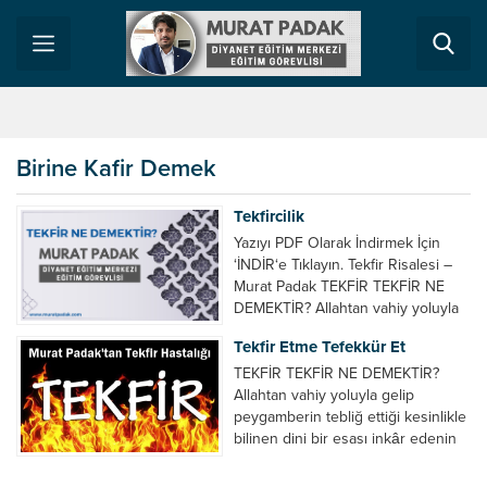
Birine Kafir Demek
Tekfircilik
Yazıyı PDF Olarak İndirmek İçin
‘İNDİR‘e Tıklayın. Tekfir Risalesi –
Murat Padak TEKFİR TEKFİR NE
DEMEKTİR? Allahtan vahiy yoluyla
gelip peygamberin tebliğ ettiği
Tekfir Etme Tefekkür Et
kesinlikle bilinen dini bir esası
inkâr edenin kâfir olduğuna/dinden
TEKFİR TEKFİR NE DEMEKTİR?
çıktığına hükmetmektir. KONUYLA
Allahtan vahiy yoluyla gelip
İLGİLİ BAZI AYET VE HADİSLER
peygamberin tebliğ ettiği kesinlikle
Size selam veren kimselere sen
bilinen dini bir esası inkâr edenin
mümin değilsin demeyin. O
kâfir olduğuna/dinden çıktığına
münafıklar...
hükmetmektir. KONUYLA İLGİLİ