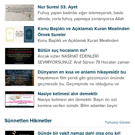
Bazılarımız din hususunda imtihan ediliriz. Yanlış
Nur Suresi 33. Ayet
din algısı, yanlış din öğreten hoca algısını yenmek
Fuhuş yapan kadınlar eğer istemeyerek, baskı
vb. Dini doğru...
altında, zorla fuhuş yapmaya zorlanıyorsa Allah
teâlâ onları da affedecektir. “İffetli olmak isteyen
Konu Başlıklı ve Açıklamalı Kuran Mealinden
cariyelerinizi dünya hayatının menfaatini elde
Örnek Sureler
etmek için fuhuş yapmaya zorlamayın. Her...
Konu Başlıklı ve Açıklamalı Kuran Mealinden
Örnek Surelerİndir
Bütün suç hocaların mı?
Ancak sizler NASİHAT EDENLERİ
SEVMİYORSUNUZ. Araf Sûresi 79 Hocaları zaman
zaman eleştirir, bazı yönlerde kendilerini
Dünyanın en kısa ve anlamlı hikayesidir bu
geliştirmeleri hususunda bazen açık bazen gizli
Hayatımızın film şeridi gibi gözümüzün önünde
tenkitlerde bulunmuşuzdur. Örneğin hocalarda
geçmesidir bu. Geçmişinde ne olduğunu ve
olması gereken hususları sıralar ve...
geleceğinde ne olacağını öğrenmek isteyen bu
Nasiye kelimesi alın demektir
âyetlere baksın. Hayatı özetler misin sorusuna
Nasiye kelimesi alın demektir. Başın ön üst
verilebilecek en kısa ve bir o...
kısmına verilen isimdir. Bilim adamları beyni
inceledikleri zaman şu sonuca varmışlardır:
Beynin ön kısmında bulunan bölüme ön bellek
Sünnetten Hikmetler
Tümünü Göster
denir. Bu kısım insan vücudunda...
Günde bir vakit namaz dahi olsa onu kıl!