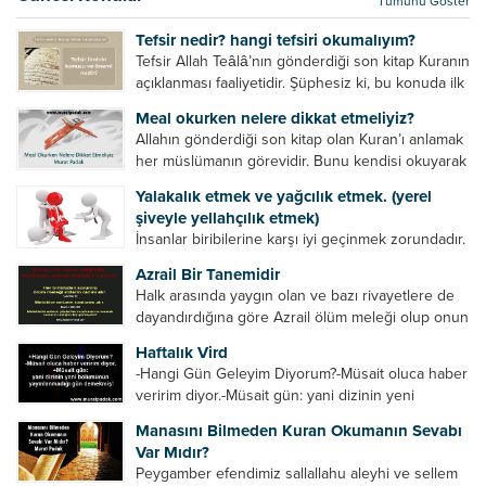
Tümünü Göster
kurtulur. Ağaçlar onun zulmünden kurtulur....
Tefsir nedir? hangi tefsiri okumalıyım?
Tefsir Allah Teâlâ’nın gönderdiği son kitap Kuranın
açıklanması faaliyetidir. Şüphesiz ki, bu konuda ilk
müfessir Rasulullah’tır. Sahabeler anlamadıkları
Meal okurken nelere dikkat etmeliyiz?
ayetleri peygamber efendimize soruyor. O da
Allahın gönderdiği son kitap olan Kuran’ı anlamak
bunları izah ediyor/tefsir ediyordu. “Biz sana...
her müslümanın görevidir. Bunu kendisi okuyarak
anlama imkânına sahip değilse meal, tefsir vb.
Yalakalık etmek ve yağcılık etmek. (yerel
yollarla anlamaya çalışmalıdır. Meal nedir? Arapça
şiveyle yellahçılık etmek)
bir kelime olan meal;...
İnsanlar biribilerine karşı iyi geçinmek zorundadır.
Ancak elinde güç olan (siyasi güç, ilmi güç,
Azrail Bir Tanemidir
makam gücü, nesep gücü, maddi güç, fiziki güç)
Halk arasında yaygın olan ve bazı rivayetlere de
diğer insanları ezebiliyor. Normal şartlarda elinde
dayandırdığına göre Azrail ölüm meleği olup onun
bu güçler...
yardımcıları vardır. Yine başka rivayetlere göre ise
Haftalık Vird
Azrail tek başına aynı anda binlerce insanın
-Hangi Gün Geleyim Diyorum?-Müsait oluca haber
canını...
veririm diyor.-Müsait gün: yani dizinin yeni
bölümünün yayınlanmadığı gün demekmiş! Bey
Manasını Bilmeden Kuran Okumanın Sevabı
efendinin Haftalık Virdi HAFTALIK VİRD Pazartesi
Var Mıdır?
Günü Hangi VİRD var?20:00 Star TV –...
Peygamber efendimiz sallallahu aleyhi ve sellem