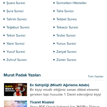
Şuara Suresi
Sünnetten Hikmetler
Şura Suresi
Taha Suresi
Tahrim Suresi
Tebbet Suresi
Teğabun Suresi
Tekasür Suresi
Tekvir Suresi
Tevbe Suresi
Yasin Suresi
Yunus Suresi
Yusuf Suresi
Zariyat Suresi
Zuhruf Suresi
Zümer Suresi
Murat Padak Yazıları
Tüm Yazıları
Ev Sahipliği (Misafir Ağırlama Adabı)
Bir kişiyi misafir ettiğimiz zaman dikkat etmemiz
gereken bazı hususlar. 1. Davet edeceğiniz kişiyi
son ana bırakmayın. Durumuna göre bir gün
Ticaret Risalesi
önce, bir hafta önce veya gün içinde davet edin....
Yazıyı PDF Olarak İndirmek İçin ‘İNDİR‘e Tıklayın.