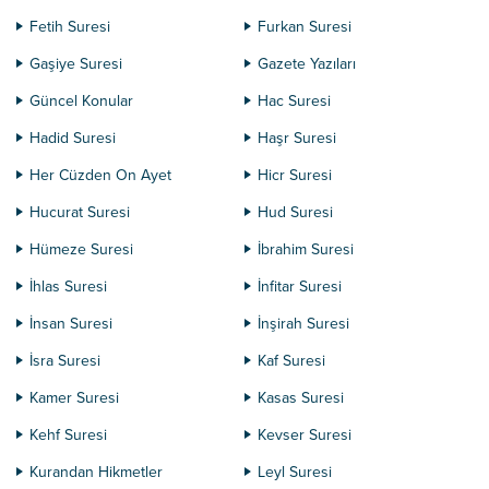
Fetih Suresi
Furkan Suresi
Gaşiye Suresi
Gazete Yazıları
Güncel Konular
Hac Suresi
Hadid Suresi
Haşr Suresi
Her Cüzden On Ayet
Hicr Suresi
Hucurat Suresi
Hud Suresi
Hümeze Suresi
İbrahim Suresi
İhlas Suresi
İnfitar Suresi
İnsan Suresi
İnşirah Suresi
İsra Suresi
Kaf Suresi
Kamer Suresi
Kasas Suresi
Kehf Suresi
Kevser Suresi
Kurandan Hikmetler
Leyl Suresi