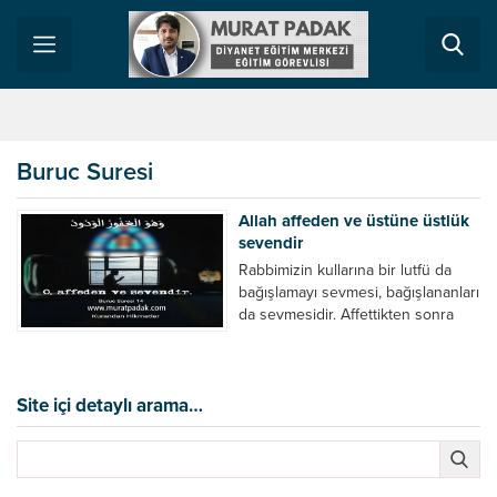
Buruc Suresi
Allah affeden ve üstüne üstlük
sevendir
Rabbimizin kullarına bir lutfü da
bağışlamayı sevmesi, bağışlananları
da sevmesidir. Affettikten sonra
kulunun günahlarını unutur ve ona
minnet etmez. Eski günahlarını
yüzüne vurmaz ve kin tutmaz. Ama
ya biz! Af etmeyi sevmeyiz. Af
Site içi detaylı arama…
ettiğimizi de sevmeyiz. Seviyor
gibi yapsak da ona minnet ederiz.
Affedip bir de kara listeye almaz.
Bizler...