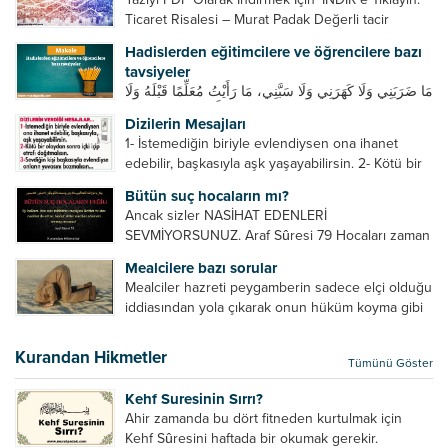
Ticaret Risalesi – Murat Padak Değerli tacir
kardeşim! Helal rızık kazanma yollarından biri de
Hadislerden eğitimcilere ve öğrencilere bazı
ticaret yapmaktır. Peygamber efendimiz de ticaret
tavsiyeler
yapmıştır. Hz. Hatice...
مَا ضَرَبَنِي وَلَا كَهَرَنِي وَلَا سَبَّنِي، مَا رَأَيْتُ مُعَلِّمًا قَبْلَهُ وَلَا
بَعْدَهُ أَحْسَنَ تَعْلِيمًا مِنْهُ، Resulullah sallallahu aleyhi
Dizilerin Mesajları
ve sellem beni dövmedi, azarlamadı ve bana
1- İstemediğin biriyle evlendiysen ona ihanet
sövmedi. Ben ne ondan önce...
edebilir, başkasıyla aşk yaşayabilirsin. 2- Kötü bir
olaydan sonra içki içip etrafı dağıtmalısın. 3-
Bütün suç hocaların mı?
Sevdiğin kişi başkasıyla evlendiyse onların
Ancak sizler NASİHAT EDENLERİ
yuvasını bozmalısın. 4- Hiçbir dizide...
SEVMİYORSUNUZ. Araf Sûresi 79 Hocaları zaman
zaman eleştirir, bazı yönlerde kendilerini
Mealcilere bazı sorular
geliştirmeleri hususunda bazen açık bazen gizli
Mealciler hazreti peygamberin sadece elçi olduğu
tenkitlerde bulunmuşuzdur. Örneğin hocalarda
iddiasından yola çıkarak onun hüküm koyma gibi
olması gereken hususları sıralar ve...
bir hakkının olmadığını söylerler. Onlara göre elçi,
elçilik yaptığı makam adına teşri yapamaz. Sadece
Kurandan Hikmetler
Tümünü Göster
elçi kelimesinin manasından...
Kehf Suresinin Sırrı?
Ahir zamanda bu dört fitneden kurtulmak için
Kehf Sûresini haftada bir okumak gerekir.