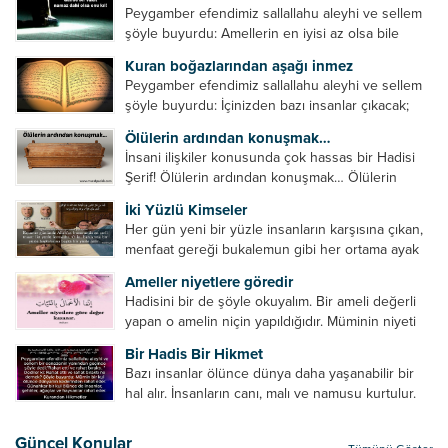
Peygamber efendimiz sallallahu aleyhi ve sellem
şöyle buyurdu: Amellerin en iyisi az olsa bile
devamlı olanıdır. Namaz, ibadetler içerisinde özel
Kuran boğazlarından aşağı inmez
bir yere sahiptir. Namaz kul ile Allah arasındaki bir
Peygamber efendimiz sallallahu aleyhi ve sellem
toplantıdır....
şöyle buyurdu: İçinizden bazı insanlar çıkacak;
onların namazlarını görünce kendi namazlarınızı
Ölülerin ardından konuşmak…
küçümseyeceksiniz. Onların oruçlarını görünce
İnsani ilişkiler konusunda çok hassas bir Hadisi
kendi oruçlarınızı küçümseyeceksiniz. Onların
Şerif! Ölülerin ardından konuşmak… Ölülerin
amellerini görünce kendi amellerinizi
ardından olumsuz konuşmak, hakaret etmek,
küçümseyeceksiniz. ...
İki Yüzlü Kimseler
küfretmek, sövmek, onların günah ve kusurlarını
Her gün yeni bir yüzle insanların karşısına çıkan,
zikretmek ölüye zarar vermez, fayda da vermez....
menfaat gereği bukalemun gibi her ortama ayak
uyduran kimseler yani iki yüzlü insanlar en şerli
Ameller niyetlere göredir
insan grubudur. Müminlerin yanında mümin gibi
Hadisini bir de şöyle okuyalım. Bir ameli değerli
duran,...
yapan o amelin niçin yapıldığıdır. Müminin niyeti
amelinden daha hayırlıdır. Gösteriş için kılınan
Bir Hadis Bir Hikmet
namazın hiçbir değeri yoktur. Gösteriş için
Bazı insanlar ölünce dünya daha yaşanabilir bir
okunan ezanın hiçbir...
hal alır. İnsanların canı, malı ve namusu kurtulur.
Hayvanlar onun zulmünden kurtulur. Sofrasına
yemek olmaktan kurtulur. Onu taşımaktan
Güncel Konular