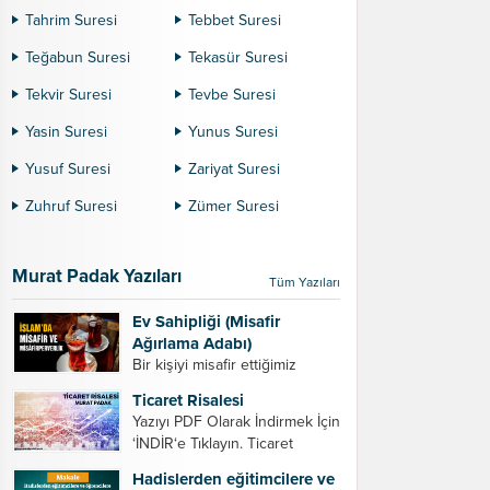
Tahrim Suresi
Tebbet Suresi
Teğabun Suresi
Tekasür Suresi
Tekvir Suresi
Tevbe Suresi
Yasin Suresi
Yunus Suresi
Yusuf Suresi
Zariyat Suresi
Zuhruf Suresi
Zümer Suresi
Murat Padak Yazıları
Tüm Yazıları
Ev Sahipliği (Misafir
Ağırlama Adabı)
Bir kişiyi misafir ettiğimiz
zaman dikkat etmemiz
Ticaret Risalesi
gereken bazı hususlar. 1.
Yazıyı PDF Olarak İndirmek İçin
Davet edeceğiniz kişiyi son
‘İNDİR‘e Tıklayın. Ticaret
ana bırakmayın. Durumuna
Risalesi – Murat Padak Değerli
göre bir gün önce, bir hafta
Hadislerden eğitimcilere ve
tacir kardeşim! Helal rızık