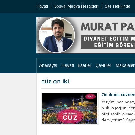
Hayatı
Sosyal Medya Hesapları
Site Hakkında
Anasayfa
Hayatı
Eserler
Çeviriler
Makaleler
cüz on iki
On ikinci cüzde
Yeryüzünde yaşayan
Nuh, o (oğlun) sen
bilgi sahibi olmad
demiyorum.” Ğayb
küçümsediğiniz...