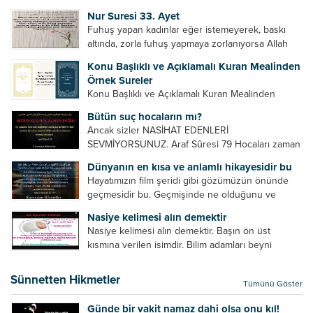
Bazılarımız din hususunda imtihan ediliriz. Yanlış
Nur Suresi 33. Ayet
din algısı, yanlış din öğreten hoca algısını yenmek
Fuhuş yapan kadınlar eğer istemeyerek, baskı
vb. Dini doğru...
altında, zorla fuhuş yapmaya zorlanıyorsa Allah
teâlâ onları da affedecektir. “İffetli olmak isteyen
Konu Başlıklı ve Açıklamalı Kuran Mealinden
cariyelerinizi dünya hayatının menfaatini elde
Örnek Sureler
etmek için fuhuş yapmaya zorlamayın. Her...
Konu Başlıklı ve Açıklamalı Kuran Mealinden
Örnek Surelerİndir
Bütün suç hocaların mı?
Ancak sizler NASİHAT EDENLERİ
SEVMİYORSUNUZ. Araf Sûresi 79 Hocaları zaman
zaman eleştirir, bazı yönlerde kendilerini
Dünyanın en kısa ve anlamlı hikayesidir bu
geliştirmeleri hususunda bazen açık bazen gizli
Hayatımızın film şeridi gibi gözümüzün önünde
tenkitlerde bulunmuşuzdur. Örneğin hocalarda
geçmesidir bu. Geçmişinde ne olduğunu ve
olması gereken hususları sıralar ve...
geleceğinde ne olacağını öğrenmek isteyen bu
Nasiye kelimesi alın demektir
âyetlere baksın. Hayatı özetler misin sorusuna
Nasiye kelimesi alın demektir. Başın ön üst
verilebilecek en kısa ve bir o...
kısmına verilen isimdir. Bilim adamları beyni
inceledikleri zaman şu sonuca varmışlardır:
Beynin ön kısmında bulunan bölüme ön bellek
Sünnetten Hikmetler
Tümünü Göster
denir. Bu kısım insan vücudunda...
Günde bir vakit namaz dahi olsa onu kıl!