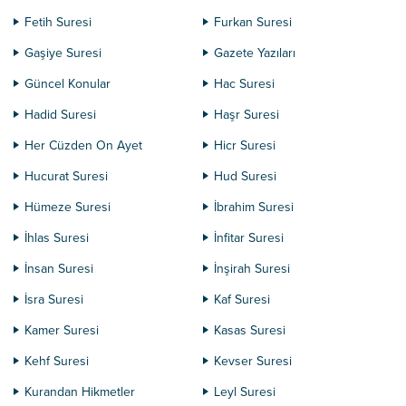
Fetih Suresi
Furkan Suresi
Gaşiye Suresi
Gazete Yazıları
Güncel Konular
Hac Suresi
Hadid Suresi
Haşr Suresi
Her Cüzden On Ayet
Hicr Suresi
Hucurat Suresi
Hud Suresi
Hümeze Suresi
İbrahim Suresi
İhlas Suresi
İnfitar Suresi
İnsan Suresi
İnşirah Suresi
İsra Suresi
Kaf Suresi
Kamer Suresi
Kasas Suresi
Kehf Suresi
Kevser Suresi
Kurandan Hikmetler
Leyl Suresi