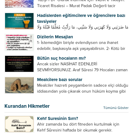
Ticaret Risalesi – Murat Padak Değerli tacir
kardeşim! Helal rızık kazanma yollarından biri de
Hadislerden eğitimcilere ve öğrencilere bazı
ticaret yapmaktır. Peygamber efendimiz de ticaret
tavsiyeler
yapmıştır. Hz. Hatice...
مَا ضَرَبَنِي وَلَا كَهَرَنِي وَلَا سَبَّنِي، مَا رَأَيْتُ مُعَلِّمًا قَبْلَهُ وَلَا
بَعْدَهُ أَحْسَنَ تَعْلِيمًا مِنْهُ، Resulullah sallallahu aleyhi
Dizilerin Mesajları
ve sellem beni dövmedi, azarlamadı ve bana
1- İstemediğin biriyle evlendiysen ona ihanet
sövmedi. Ben ne ondan önce...
edebilir, başkasıyla aşk yaşayabilirsin. 2- Kötü bir
olaydan sonra içki içip etrafı dağıtmalısın. 3-
Bütün suç hocaların mı?
Sevdiğin kişi başkasıyla evlendiyse onların
Ancak sizler NASİHAT EDENLERİ
yuvasını bozmalısın. 4- Hiçbir dizide...
SEVMİYORSUNUZ. Araf Sûresi 79 Hocaları zaman
zaman eleştirir, bazı yönlerde kendilerini
Mealcilere bazı sorular
geliştirmeleri hususunda bazen açık bazen gizli
Mealciler hazreti peygamberin sadece elçi olduğu
tenkitlerde bulunmuşuzdur. Örneğin hocalarda
iddiasından yola çıkarak onun hüküm koyma gibi
olması gereken hususları sıralar ve...
bir hakkının olmadığını söylerler. Onlara göre elçi,
elçilik yaptığı makam adına teşri yapamaz. Sadece
Kurandan Hikmetler
Tümünü Göster
elçi kelimesinin manasından...
Kehf Suresinin Sırrı?
Ahir zamanda bu dört fitneden kurtulmak için
Kehf Sûresini haftada bir okumak gerekir.