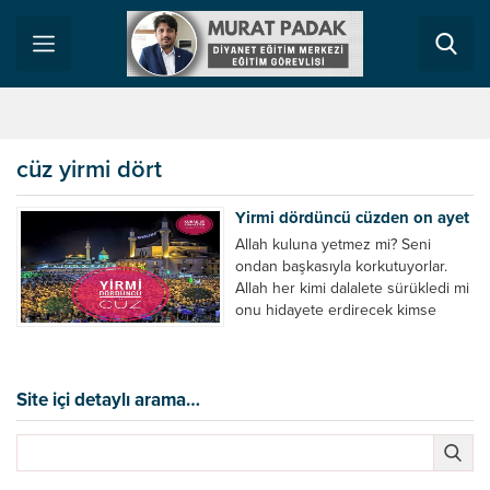
cüz yirmi dört
Yirmi dördüncü cüzden on ayet
Allah kuluna yetmez mi? Seni
ondan başkasıyla korkutuyorlar.
Allah her kimi dalalete sürükledi mi
onu hidayete erdirecek kimse
olamaz! Sadece Allah’ın ismi
anıldığı zaman, ahirete inanmayan
kimselerin kalpleri nefretle çarpar.
Allah’tan başkasının (putlarının) adı
Site içi detaylı arama…
zikredilince de hemen sevinirler.
Rablerine karşı gelmekten
sakınanlar gruplar halinde cennete
götürülürler. Cennete varınca,