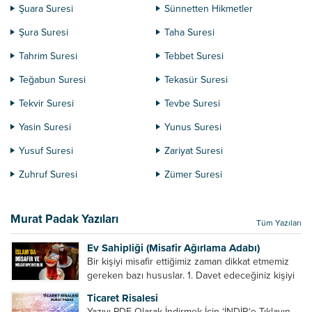
Şuara Suresi
Sünnetten Hikmetler
Şura Suresi
Taha Suresi
Tahrim Suresi
Tebbet Suresi
Teğabun Suresi
Tekasür Suresi
Tekvir Suresi
Tevbe Suresi
Yasin Suresi
Yunus Suresi
Yusuf Suresi
Zariyat Suresi
Zuhruf Suresi
Zümer Suresi
Murat Padak Yazıları
Tüm Yazıları
Ev Sahipliği (Misafir Ağırlama Adabı)
Bir kişiyi misafir ettiğimiz zaman dikkat etmemiz
gereken bazı hususlar. 1. Davet edeceğiniz kişiyi
son ana bırakmayın. Durumuna göre bir gün
Ticaret Risalesi
önce, bir hafta önce veya gün içinde davet edin....
Yazıyı PDF Olarak İndirmek İçin ‘İNDİR‘e Tıklayın.