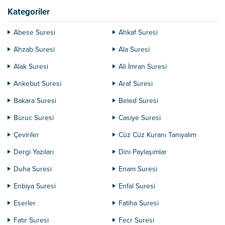
cennetin kapıları...
Kategoriler
Abese Suresi
Ahkaf Suresi
Ahzab Suresi
Ala Suresi
Alak Suresi
Ali İmran Suresi
Ankebut Suresi
Araf Suresi
Bakara Suresi
Beled Suresi
Büruc Suresi
Casiye Suresi
Çeviriler
Cüz Cüz Kuranı Tanıyalım
Dergi Yazıları
Dini Paylaşımlar
Duha Suresi
Enam Suresi
Enbiya Suresi
Enfal Suresi
Eserler
Fatiha Suresi
Fatır Suresi
Fecr Suresi