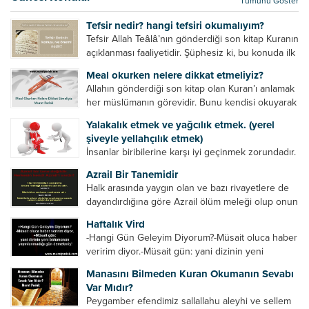
Tümünü Göster
kurtulur. Ağaçlar onun zulmünden kurtulur....
Tefsir nedir? hangi tefsiri okumalıyım?
Tefsir Allah Teâlâ’nın gönderdiği son kitap Kuranın
açıklanması faaliyetidir. Şüphesiz ki, bu konuda ilk
müfessir Rasulullah’tır. Sahabeler anlamadıkları
Meal okurken nelere dikkat etmeliyiz?
ayetleri peygamber efendimize soruyor. O da
Allahın gönderdiği son kitap olan Kuran’ı anlamak
bunları izah ediyor/tefsir ediyordu. “Biz sana...
her müslümanın görevidir. Bunu kendisi okuyarak
anlama imkânına sahip değilse meal, tefsir vb.
Yalakalık etmek ve yağcılık etmek. (yerel
yollarla anlamaya çalışmalıdır. Meal nedir? Arapça
şiveyle yellahçılık etmek)
bir kelime olan meal;...
İnsanlar biribilerine karşı iyi geçinmek zorundadır.
Ancak elinde güç olan (siyasi güç, ilmi güç,
Azrail Bir Tanemidir
makam gücü, nesep gücü, maddi güç, fiziki güç)
Halk arasında yaygın olan ve bazı rivayetlere de
diğer insanları ezebiliyor. Normal şartlarda elinde
dayandırdığına göre Azrail ölüm meleği olup onun
bu güçler...
yardımcıları vardır. Yine başka rivayetlere göre ise
Haftalık Vird
Azrail tek başına aynı anda binlerce insanın
-Hangi Gün Geleyim Diyorum?-Müsait oluca haber
canını...
veririm diyor.-Müsait gün: yani dizinin yeni
bölümünün yayınlanmadığı gün demekmiş! Bey
Manasını Bilmeden Kuran Okumanın Sevabı
efendinin Haftalık Virdi HAFTALIK VİRD Pazartesi
Var Mıdır?
Günü Hangi VİRD var?20:00 Star TV –...
Peygamber efendimiz sallallahu aleyhi ve sellem