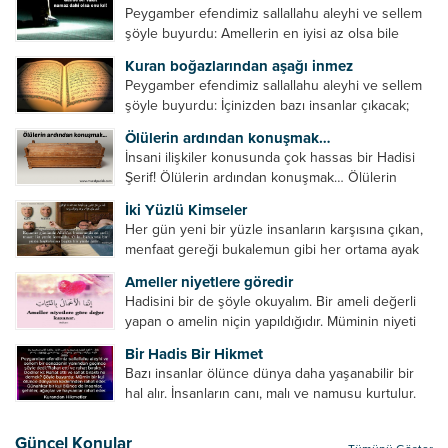
Peygamber efendimiz sallallahu aleyhi ve sellem
şöyle buyurdu: Amellerin en iyisi az olsa bile
devamlı olanıdır. Namaz, ibadetler içerisinde özel
Kuran boğazlarından aşağı inmez
bir yere sahiptir. Namaz kul ile Allah arasındaki bir
Peygamber efendimiz sallallahu aleyhi ve sellem
toplantıdır....
şöyle buyurdu: İçinizden bazı insanlar çıkacak;
onların namazlarını görünce kendi namazlarınızı
Ölülerin ardından konuşmak…
küçümseyeceksiniz. Onların oruçlarını görünce
İnsani ilişkiler konusunda çok hassas bir Hadisi
kendi oruçlarınızı küçümseyeceksiniz. Onların
Şerif! Ölülerin ardından konuşmak… Ölülerin
amellerini görünce kendi amellerinizi
ardından olumsuz konuşmak, hakaret etmek,
küçümseyeceksiniz. ...
İki Yüzlü Kimseler
küfretmek, sövmek, onların günah ve kusurlarını
Her gün yeni bir yüzle insanların karşısına çıkan,
zikretmek ölüye zarar vermez, fayda da vermez....
menfaat gereği bukalemun gibi her ortama ayak
uyduran kimseler yani iki yüzlü insanlar en şerli
Ameller niyetlere göredir
insan grubudur. Müminlerin yanında mümin gibi
Hadisini bir de şöyle okuyalım. Bir ameli değerli
duran,...
yapan o amelin niçin yapıldığıdır. Müminin niyeti
amelinden daha hayırlıdır. Gösteriş için kılınan
Bir Hadis Bir Hikmet
namazın hiçbir değeri yoktur. Gösteriş için
Bazı insanlar ölünce dünya daha yaşanabilir bir
okunan ezanın hiçbir...
hal alır. İnsanların canı, malı ve namusu kurtulur.
Hayvanlar onun zulmünden kurtulur. Sofrasına
yemek olmaktan kurtulur. Onu taşımaktan
Güncel Konular