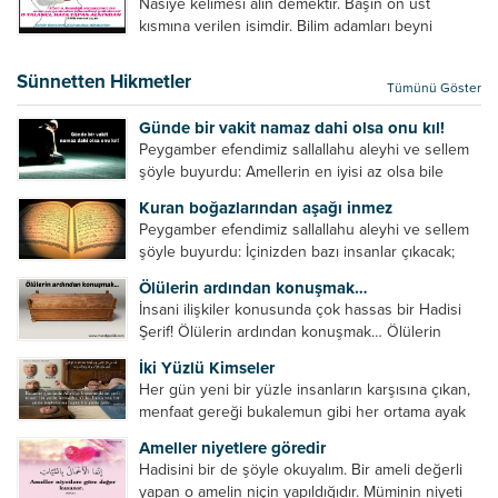
Nasiye kelimesi alın demektir. Başın ön üst
verilebilecek en kısa ve bir o...
kısmına verilen isimdir. Bilim adamları beyni
inceledikleri zaman şu sonuca varmışlardır:
Beynin ön kısmında bulunan bölüme ön bellek
Sünnetten Hikmetler
Tümünü Göster
denir. Bu kısım insan vücudunda...
Günde bir vakit namaz dahi olsa onu kıl!
Peygamber efendimiz sallallahu aleyhi ve sellem
şöyle buyurdu: Amellerin en iyisi az olsa bile
devamlı olanıdır. Namaz, ibadetler içerisinde özel
Kuran boğazlarından aşağı inmez
bir yere sahiptir. Namaz kul ile Allah arasındaki bir
Peygamber efendimiz sallallahu aleyhi ve sellem
toplantıdır....
şöyle buyurdu: İçinizden bazı insanlar çıkacak;
onların namazlarını görünce kendi namazlarınızı
Ölülerin ardından konuşmak…
küçümseyeceksiniz. Onların oruçlarını görünce
İnsani ilişkiler konusunda çok hassas bir Hadisi
kendi oruçlarınızı küçümseyeceksiniz. Onların
Şerif! Ölülerin ardından konuşmak… Ölülerin
amellerini görünce kendi amellerinizi
ardından olumsuz konuşmak, hakaret etmek,
küçümseyeceksiniz. ...
İki Yüzlü Kimseler
küfretmek, sövmek, onların günah ve kusurlarını
Her gün yeni bir yüzle insanların karşısına çıkan,
zikretmek ölüye zarar vermez, fayda da vermez....
menfaat gereği bukalemun gibi her ortama ayak
uyduran kimseler yani iki yüzlü insanlar en şerli
Ameller niyetlere göredir
insan grubudur. Müminlerin yanında mümin gibi
Hadisini bir de şöyle okuyalım. Bir ameli değerli
duran,...
yapan o amelin niçin yapıldığıdır. Müminin niyeti