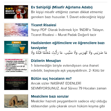
Ev Sahipliği (Misafir Ağırlama Adabı)
Bir kişiyi misafir ettiğimiz zaman dikkat etmemiz
gereken bazı hususlar. 1. Davet edeceğiniz kişiyi
son ana bırakmayın. Durumuna göre bir gün
Ticaret Risalesi
önce, bir hafta önce veya gün içinde davet edin....
Yazıyı PDF Olarak İndirmek İçin ‘İNDİR‘e Tıklayın.
Ticaret Risalesi – Murat Padak Değerli tacir
kardeşim! Helal rızık kazanma yollarından biri de
Hadislerden eğitimcilere ve öğrencilere bazı
ticaret yapmaktır. Peygamber efendimiz de ticaret
tavsiyeler
yapmıştır. Hz. Hatice...
مَا ضَرَبَنِي وَلَا كَهَرَنِي وَلَا سَبَّنِي، مَا رَأَيْتُ مُعَلِّمًا قَبْلَهُ وَلَا
بَعْدَهُ أَحْسَنَ تَعْلِيمًا مِنْهُ، Resulullah sallallahu aleyhi
Dizilerin Mesajları
ve sellem beni dövmedi, azarlamadı ve bana
1- İstemediğin biriyle evlendiysen ona ihanet
sövmedi. Ben ne ondan önce...
edebilir, başkasıyla aşk yaşayabilirsin. 2- Kötü bir
olaydan sonra içki içip etrafı dağıtmalısın. 3-
Bütün suç hocaların mı?
Sevdiğin kişi başkasıyla evlendiyse onların
Ancak sizler NASİHAT EDENLERİ
yuvasını bozmalısın. 4- Hiçbir dizide...
SEVMİYORSUNUZ. Araf Sûresi 79 Hocaları zaman
zaman eleştirir, bazı yönlerde kendilerini
Mealcilere bazı sorular
geliştirmeleri hususunda bazen açık bazen gizli
Mealciler hazreti peygamberin sadece elçi olduğu
tenkitlerde bulunmuşuzdur. Örneğin hocalarda
iddiasından yola çıkarak onun hüküm koyma gibi
olması gereken hususları sıralar ve...