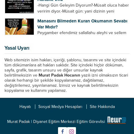
Azrail tek başına aynı anda binlerce insanın
-Hangi Gün Geleyim Diyorum?-Müsait oluca haber
canını...
veririm diyor.-Müsait gün: yani dizinin yeni
bölümünün yayınlanmadığı gün demekmiş! Bey
Manasını Bilmeden Kuran Okumanın Sevabı
efendinin Haftalık Virdi HAFTALIK VİRD Pazartesi
Var Mıdır?
Günü Hangi VİRD var?20:00 Star TV –...
Peygamber efendimiz sallallahu aleyhi ve sellem
şöyle buyurdu: “Her kim Allah’ın kitabından bir
harf okursa onun için bir hasene (sevap) vardır.
Yasal Uyarı
Her hasene de on katı ile karşılık bulur.
Eliflammim...
Web sitemizin isim hakları, içeriği, şablonu, tasarımı ve site içindeki
tüm dökümanlara ait hakları saklıdır. Site içindeki hiçbir döküman,
sayfa, grafik, tasarım unsuru ve diğer unsurlar kaynak
belirtilmeksizin ve
Murat Padak Hocanın
yazılı izni olmaksızın ticari
olarak herhangi bir şekilde kopyalanamaz, dağıtılamaz,
değiştirilemez, yayınlanamaz. İzinsiz ve kaynak belirtilmeksizin
kopyalama ve kullanımı yapılamaz.
Hayatı
Sosyal Medya Hesapları
Site Hakkında
Murat Padak | Diyanet Eğitim Merkezi Eğitim Görevlisi