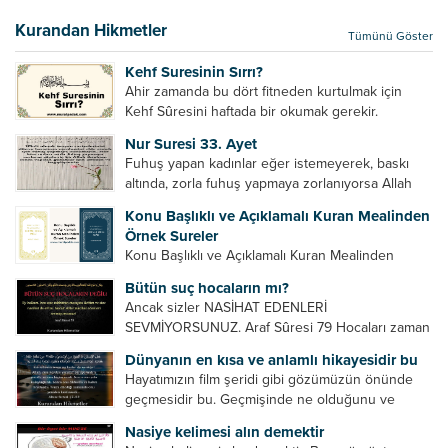
bir hakkının olmadığını söylerler. Onlara göre elçi,
elçilik yaptığı makam adına teşri yapamaz. Sadece
Kurandan Hikmetler
Tümünü Göster
elçi kelimesinin manasından...
Kehf Suresinin Sırrı?
Ahir zamanda bu dört fitneden kurtulmak için
Kehf Sûresini haftada bir okumak gerekir.
Bazılarımız din hususunda imtihan ediliriz. Yanlış
Nur Suresi 33. Ayet
din algısı, yanlış din öğreten hoca algısını yenmek
Fuhuş yapan kadınlar eğer istemeyerek, baskı
vb. Dini doğru...
altında, zorla fuhuş yapmaya zorlanıyorsa Allah
teâlâ onları da affedecektir. “İffetli olmak isteyen
Konu Başlıklı ve Açıklamalı Kuran Mealinden
cariyelerinizi dünya hayatının menfaatini elde
Örnek Sureler
etmek için fuhuş yapmaya zorlamayın. Her...
Konu Başlıklı ve Açıklamalı Kuran Mealinden
Örnek Surelerİndir
Bütün suç hocaların mı?
Ancak sizler NASİHAT EDENLERİ
SEVMİYORSUNUZ. Araf Sûresi 79 Hocaları zaman
zaman eleştirir, bazı yönlerde kendilerini
Dünyanın en kısa ve anlamlı hikayesidir bu
geliştirmeleri hususunda bazen açık bazen gizli
Hayatımızın film şeridi gibi gözümüzün önünde
tenkitlerde bulunmuşuzdur. Örneğin hocalarda
geçmesidir bu. Geçmişinde ne olduğunu ve
olması gereken hususları sıralar ve...
geleceğinde ne olacağını öğrenmek isteyen bu
Nasiye kelimesi alın demektir
âyetlere baksın. Hayatı özetler misin sorusuna