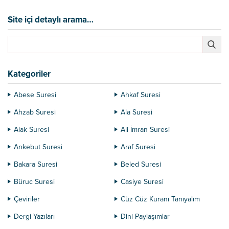
da toplu eğitim faaliyetleri yapılır.
“Bireylere hayatlarında lazım olacak
Site içi detaylı arama…
bilgi ve beceri” ifadesinin ne kadar
geniş olduğunu anlatmaya gerek
yoktur herhalde. Buna göre
trafikte...
Kategoriler
Abese Suresi
Ahkaf Suresi
Ahzab Suresi
Ala Suresi
Alak Suresi
Ali İmran Suresi
Ankebut Suresi
Araf Suresi
Bakara Suresi
Beled Suresi
Büruc Suresi
Casiye Suresi
Çeviriler
Cüz Cüz Kuranı Tanıyalım
Dergi Yazıları
Dini Paylaşımlar