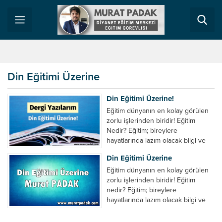
Din Eğitimi Üzerine
Din Eğitimi Üzerine!
Eğitim dünyanın en kolay görülen
zorlu işlerinden biridir! Eğitim
Nedir? Eğitim; bireylere
hayatlarında lazım olacak bilgi ve
becerileri sistematik bir şekilde
Din Eğitimi Üzerine
öğretmektir. Bunun için birebir ya
da toplu eğitim faaliyetleri yapılır.
Eğitim dünyanın en kolay görülen
“Bireylere hayatlarında lazım olacak
zorlu işlerinden biridir! Eğitim
bilgi ve beceri” ifadesinin ne kadar
nedir? Eğitim; bireylere
geniş olduğunu anlatmaya gerek
hayatlarında lazım olacak bilgi ve
yoktur herhalde. Buna göre
becerileri sistematik bir şekilde
trafikte...
öğretmektir. Bunun için birebir ya