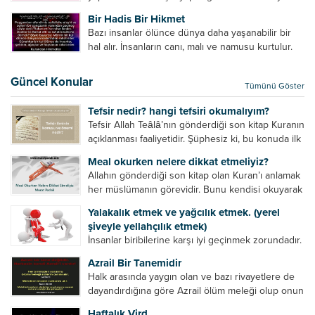
amelinden daha hayırlıdır. Gösteriş için kılınan
Bir Hadis Bir Hikmet
namazın hiçbir değeri yoktur. Gösteriş için
Bazı insanlar ölünce dünya daha yaşanabilir bir
okunan ezanın hiçbir...
hal alır. İnsanların canı, malı ve namusu kurtulur.
Hayvanlar onun zulmünden kurtulur. Sofrasına
yemek olmaktan kurtulur. Onu taşımaktan
Güncel Konular
Tümünü Göster
kurtulur. Ağaçlar onun zulmünden kurtulur....
Tefsir nedir? hangi tefsiri okumalıyım?
Tefsir Allah Teâlâ’nın gönderdiği son kitap Kuranın
açıklanması faaliyetidir. Şüphesiz ki, bu konuda ilk
müfessir Rasulullah’tır. Sahabeler anlamadıkları
Meal okurken nelere dikkat etmeliyiz?
ayetleri peygamber efendimize soruyor. O da
Allahın gönderdiği son kitap olan Kuran’ı anlamak
bunları izah ediyor/tefsir ediyordu. “Biz sana...
her müslümanın görevidir. Bunu kendisi okuyarak
anlama imkânına sahip değilse meal, tefsir vb.
Yalakalık etmek ve yağcılık etmek. (yerel
yollarla anlamaya çalışmalıdır. Meal nedir? Arapça
şiveyle yellahçılık etmek)
bir kelime olan meal;...
İnsanlar biribilerine karşı iyi geçinmek zorundadır.
Ancak elinde güç olan (siyasi güç, ilmi güç,
Azrail Bir Tanemidir
makam gücü, nesep gücü, maddi güç, fiziki güç)
Halk arasında yaygın olan ve bazı rivayetlere de
diğer insanları ezebiliyor. Normal şartlarda elinde
dayandırdığına göre Azrail ölüm meleği olup onun
bu güçler...
yardımcıları vardır. Yine başka rivayetlere göre ise
Haftalık Vird