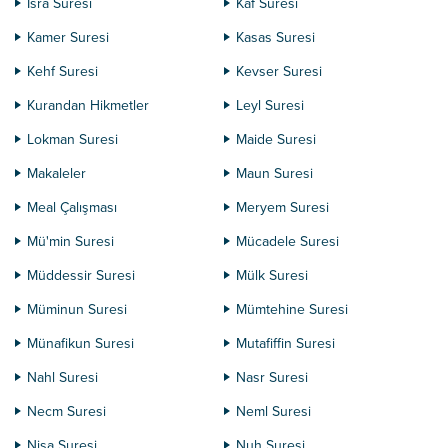
İsra Suresi
Kaf Suresi
Kamer Suresi
Kasas Suresi
Kehf Suresi
Kevser Suresi
Kurandan Hikmetler
Leyl Suresi
Lokman Suresi
Maide Suresi
Makaleler
Maun Suresi
Meal Çalışması
Meryem Suresi
Mü'min Suresi
Mücadele Suresi
Müddessir Suresi
Mülk Suresi
Müminun Suresi
Mümtehine Suresi
Münafikun Suresi
Mutafiffin Suresi
Nahl Suresi
Nasr Suresi
Necm Suresi
Neml Suresi
Nisa Suresi
Nuh Suresi