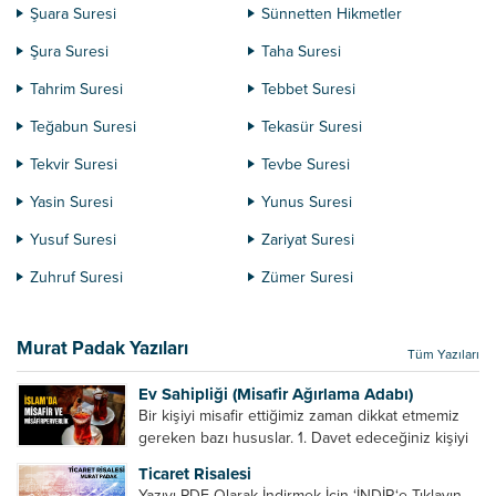
Şuara Suresi
Sünnetten Hikmetler
Şura Suresi
Taha Suresi
Tahrim Suresi
Tebbet Suresi
Teğabun Suresi
Tekasür Suresi
Tekvir Suresi
Tevbe Suresi
Yasin Suresi
Yunus Suresi
Yusuf Suresi
Zariyat Suresi
Zuhruf Suresi
Zümer Suresi
Murat Padak Yazıları
Tüm Yazıları
Ev Sahipliği (Misafir Ağırlama Adabı)
Bir kişiyi misafir ettiğimiz zaman dikkat etmemiz
gereken bazı hususlar. 1. Davet edeceğiniz kişiyi
son ana bırakmayın. Durumuna göre bir gün
Ticaret Risalesi
önce, bir hafta önce veya gün içinde davet edin....
Yazıyı PDF Olarak İndirmek İçin ‘İNDİR‘e Tıklayın.