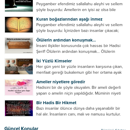
Peygamber efendimiz sallallahu aleyhi ve sellem
şöyle buyurdu: Amellerin en iyisi az olsa bile
devamlı olanıdır. Namaz, ibadetler içerisinde özel
Kuran boğazlarından aşağı inmez
bir yere sahiptir. Namaz kul ile Allah arasındaki bir
Peygamber efendimiz sallallahu aleyhi ve sellem
toplantıdır....
şöyle buyurdu: İçinizden bazı insanlar çıkacak;
onların namazlarını görünce kendi namazlarınızı
Ölülerin ardından konuşmak…
küçümseyeceksiniz. Onların oruçlarını görünce
İnsani ilişkiler konusunda çok hassas bir Hadisi
kendi oruçlarınızı küçümseyeceksiniz. Onların
Şerif! Ölülerin ardından konuşmak… Ölülerin
amellerini görünce kendi amellerinizi
ardından olumsuz konuşmak, hakaret etmek,
küçümseyeceksiniz. ...
İki Yüzlü Kimseler
küfretmek, sövmek, onların günah ve kusurlarını
Her gün yeni bir yüzle insanların karşısına çıkan,
zikretmek ölüye zarar vermez, fayda da vermez....
menfaat gereği bukalemun gibi her ortama ayak
uyduran kimseler yani iki yüzlü insanlar en şerli
Ameller niyetlere göredir
insan grubudur. Müminlerin yanında mümin gibi
Hadisini bir de şöyle okuyalım. Bir ameli değerli
duran,...
yapan o amelin niçin yapıldığıdır. Müminin niyeti
amelinden daha hayırlıdır. Gösteriş için kılınan
Bir Hadis Bir Hikmet
namazın hiçbir değeri yoktur. Gösteriş için
Bazı insanlar ölünce dünya daha yaşanabilir bir
okunan ezanın hiçbir...
hal alır. İnsanların canı, malı ve namusu kurtulur.
Hayvanlar onun zulmünden kurtulur. Sofrasına
yemek olmaktan kurtulur. Onu taşımaktan
Güncel Konular