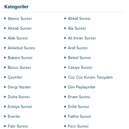
etmeyenlerden uzak durun. Para
Kategoriler
için...
Abese Suresi
Ahkaf Suresi
Ahzab Suresi
Ala Suresi
Alak Suresi
Ali İmran Suresi
Ankebut Suresi
Araf Suresi
Bakara Suresi
Beled Suresi
Büruc Suresi
Casiye Suresi
Çeviriler
Cüz Cüz Kuranı Tanıyalım
Dergi Yazıları
Dini Paylaşımlar
Duha Suresi
Enam Suresi
Enbiya Suresi
Enfal Suresi
Eserler
Fatiha Suresi
Fatır Suresi
Fecr Suresi