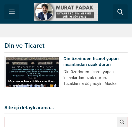
Din ve Ticaret
Din üzerinden ticaret yapan
insanlardan uzak durun
Din üzerinden ticaret yapan
insanlardan uzak durun.
Tuzaklarına düşmeyin. Muska
satan, Çörek otunu Din’lendirerek
satanlardan uzak durun. Nalı Şerif,
Esmaı şerife, hilye ve benzeri
argümanları DİN’lendirerek satan
Site içi detaylı arama…
sahtekarlardan uzak durun. Para
verdiğiniz zaman sohbet yapan,
parayı az bulduğu zaman ya da
para almadığı zaman sohbet