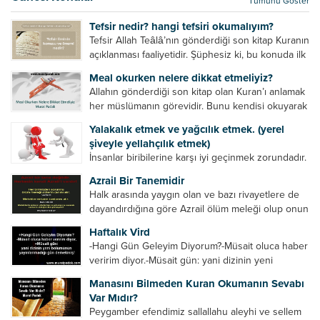
Tümünü Göster
kurtulur. Ağaçlar onun zulmünden kurtulur....
Tefsir nedir? hangi tefsiri okumalıyım?
Tefsir Allah Teâlâ’nın gönderdiği son kitap Kuranın
açıklanması faaliyetidir. Şüphesiz ki, bu konuda ilk
müfessir Rasulullah’tır. Sahabeler anlamadıkları
Meal okurken nelere dikkat etmeliyiz?
ayetleri peygamber efendimize soruyor. O da
Allahın gönderdiği son kitap olan Kuran’ı anlamak
bunları izah ediyor/tefsir ediyordu. “Biz sana...
her müslümanın görevidir. Bunu kendisi okuyarak
anlama imkânına sahip değilse meal, tefsir vb.
Yalakalık etmek ve yağcılık etmek. (yerel
yollarla anlamaya çalışmalıdır. Meal nedir? Arapça
şiveyle yellahçılık etmek)
bir kelime olan meal;...
İnsanlar biribilerine karşı iyi geçinmek zorundadır.
Ancak elinde güç olan (siyasi güç, ilmi güç,
Azrail Bir Tanemidir
makam gücü, nesep gücü, maddi güç, fiziki güç)
Halk arasında yaygın olan ve bazı rivayetlere de
diğer insanları ezebiliyor. Normal şartlarda elinde
dayandırdığına göre Azrail ölüm meleği olup onun
bu güçler...
yardımcıları vardır. Yine başka rivayetlere göre ise
Haftalık Vird
Azrail tek başına aynı anda binlerce insanın
-Hangi Gün Geleyim Diyorum?-Müsait oluca haber
canını...
veririm diyor.-Müsait gün: yani dizinin yeni
bölümünün yayınlanmadığı gün demekmiş! Bey
Manasını Bilmeden Kuran Okumanın Sevabı
efendinin Haftalık Virdi HAFTALIK VİRD Pazartesi
Var Mıdır?
Günü Hangi VİRD var?20:00 Star TV –...
Peygamber efendimiz sallallahu aleyhi ve sellem