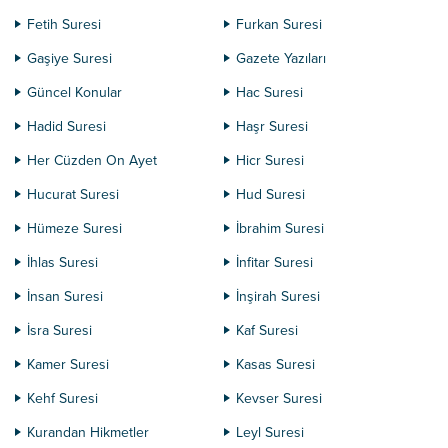
Fetih Suresi
Furkan Suresi
Gaşiye Suresi
Gazete Yazıları
Güncel Konular
Hac Suresi
Hadid Suresi
Haşr Suresi
Her Cüzden On Ayet
Hicr Suresi
Hucurat Suresi
Hud Suresi
Hümeze Suresi
İbrahim Suresi
İhlas Suresi
İnfitar Suresi
İnsan Suresi
İnşirah Suresi
İsra Suresi
Kaf Suresi
Kamer Suresi
Kasas Suresi
Kehf Suresi
Kevser Suresi
Kurandan Hikmetler
Leyl Suresi