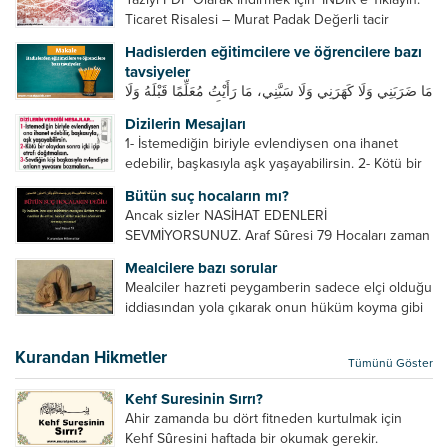
Ticaret Risalesi – Murat Padak Değerli tacir
kardeşim! Helal rızık kazanma yollarından biri de
Hadislerden eğitimcilere ve öğrencilere bazı
ticaret yapmaktır. Peygamber efendimiz de ticaret
tavsiyeler
yapmıştır. Hz. Hatice...
مَا ضَرَبَنِي وَلَا كَهَرَنِي وَلَا سَبَّنِي، مَا رَأَيْتُ مُعَلِّمًا قَبْلَهُ وَلَا
بَعْدَهُ أَحْسَنَ تَعْلِيمًا مِنْهُ، Resulullah sallallahu aleyhi
Dizilerin Mesajları
ve sellem beni dövmedi, azarlamadı ve bana
1- İstemediğin biriyle evlendiysen ona ihanet
sövmedi. Ben ne ondan önce...
edebilir, başkasıyla aşk yaşayabilirsin. 2- Kötü bir
olaydan sonra içki içip etrafı dağıtmalısın. 3-
Bütün suç hocaların mı?
Sevdiğin kişi başkasıyla evlendiyse onların
Ancak sizler NASİHAT EDENLERİ
yuvasını bozmalısın. 4- Hiçbir dizide...
SEVMİYORSUNUZ. Araf Sûresi 79 Hocaları zaman
zaman eleştirir, bazı yönlerde kendilerini
Mealcilere bazı sorular
geliştirmeleri hususunda bazen açık bazen gizli
Mealciler hazreti peygamberin sadece elçi olduğu
tenkitlerde bulunmuşuzdur. Örneğin hocalarda
iddiasından yola çıkarak onun hüküm koyma gibi
olması gereken hususları sıralar ve...
bir hakkının olmadığını söylerler. Onlara göre elçi,
elçilik yaptığı makam adına teşri yapamaz. Sadece
Kurandan Hikmetler
Tümünü Göster
elçi kelimesinin manasından...
Kehf Suresinin Sırrı?
Ahir zamanda bu dört fitneden kurtulmak için
Kehf Sûresini haftada bir okumak gerekir.