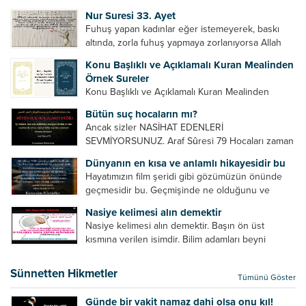
Bazılarımız din hususunda imtihan ediliriz. Yanlış
Nur Suresi 33. Ayet
din algısı, yanlış din öğreten hoca algısını yenmek
Fuhuş yapan kadınlar eğer istemeyerek, baskı
vb. Dini doğru...
altında, zorla fuhuş yapmaya zorlanıyorsa Allah
teâlâ onları da affedecektir. “İffetli olmak isteyen
Konu Başlıklı ve Açıklamalı Kuran Mealinden
cariyelerinizi dünya hayatının menfaatini elde
Örnek Sureler
etmek için fuhuş yapmaya zorlamayın. Her...
Konu Başlıklı ve Açıklamalı Kuran Mealinden
Örnek Surelerİndir
Bütün suç hocaların mı?
Ancak sizler NASİHAT EDENLERİ
SEVMİYORSUNUZ. Araf Sûresi 79 Hocaları zaman
zaman eleştirir, bazı yönlerde kendilerini
Dünyanın en kısa ve anlamlı hikayesidir bu
geliştirmeleri hususunda bazen açık bazen gizli
Hayatımızın film şeridi gibi gözümüzün önünde
tenkitlerde bulunmuşuzdur. Örneğin hocalarda
geçmesidir bu. Geçmişinde ne olduğunu ve
olması gereken hususları sıralar ve...
geleceğinde ne olacağını öğrenmek isteyen bu
Nasiye kelimesi alın demektir
âyetlere baksın. Hayatı özetler misin sorusuna
Nasiye kelimesi alın demektir. Başın ön üst
verilebilecek en kısa ve bir o...
kısmına verilen isimdir. Bilim adamları beyni
inceledikleri zaman şu sonuca varmışlardır:
Beynin ön kısmında bulunan bölüme ön bellek
Sünnetten Hikmetler
Tümünü Göster
denir. Bu kısım insan vücudunda...
Günde bir vakit namaz dahi olsa onu kıl!