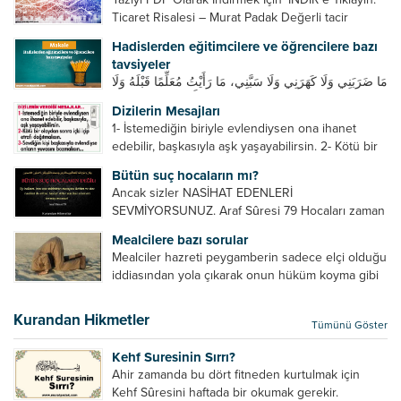
Ticaret Risalesi – Murat Padak Değerli tacir
kardeşim! Helal rızık kazanma yollarından biri de
Hadislerden eğitimcilere ve öğrencilere bazı
ticaret yapmaktır. Peygamber efendimiz de ticaret
tavsiyeler
yapmıştır. Hz. Hatice...
مَا ضَرَبَنِي وَلَا كَهَرَنِي وَلَا سَبَّنِي، مَا رَأَيْتُ مُعَلِّمًا قَبْلَهُ وَلَا
بَعْدَهُ أَحْسَنَ تَعْلِيمًا مِنْهُ، Resulullah sallallahu aleyhi
Dizilerin Mesajları
ve sellem beni dövmedi, azarlamadı ve bana
1- İstemediğin biriyle evlendiysen ona ihanet
sövmedi. Ben ne ondan önce...
edebilir, başkasıyla aşk yaşayabilirsin. 2- Kötü bir
olaydan sonra içki içip etrafı dağıtmalısın. 3-
Bütün suç hocaların mı?
Sevdiğin kişi başkasıyla evlendiyse onların
Ancak sizler NASİHAT EDENLERİ
yuvasını bozmalısın. 4- Hiçbir dizide...
SEVMİYORSUNUZ. Araf Sûresi 79 Hocaları zaman
zaman eleştirir, bazı yönlerde kendilerini
Mealcilere bazı sorular
geliştirmeleri hususunda bazen açık bazen gizli
Mealciler hazreti peygamberin sadece elçi olduğu
tenkitlerde bulunmuşuzdur. Örneğin hocalarda
iddiasından yola çıkarak onun hüküm koyma gibi
olması gereken hususları sıralar ve...
bir hakkının olmadığını söylerler. Onlara göre elçi,
elçilik yaptığı makam adına teşri yapamaz. Sadece
Kurandan Hikmetler
Tümünü Göster
elçi kelimesinin manasından...
Kehf Suresinin Sırrı?
Ahir zamanda bu dört fitneden kurtulmak için
Kehf Sûresini haftada bir okumak gerekir.