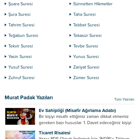
Şuara Suresi
Sünnetten Hikmetler
Şura Suresi
Taha Suresi
Tahrim Suresi
Tebbet Suresi
Teğabun Suresi
Tekasür Suresi
Tekvir Suresi
Tevbe Suresi
Yasin Suresi
Yunus Suresi
Yusuf Suresi
Zariyat Suresi
Zuhruf Suresi
Zümer Suresi
Murat Padak Yazıları
Tüm Yazıları
Ev Sahipliği (Misafir Ağırlama Adabı)
Bir kişiyi misafir ettiğimiz zaman dikkat etmemiz
gereken bazı hususlar. 1. Davet edeceğiniz kişiyi
son ana bırakmayın. Durumuna göre bir gün
Ticaret Risalesi
önce, bir hafta önce veya gün içinde davet edin....
Yazıyı PDF Olarak İndirmek İçin ‘İNDİR‘e Tıklayın.