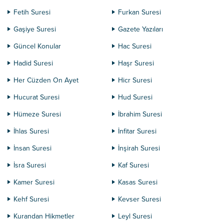
Fetih Suresi
Furkan Suresi
Gaşiye Suresi
Gazete Yazıları
Güncel Konular
Hac Suresi
Hadid Suresi
Haşr Suresi
Her Cüzden On Ayet
Hicr Suresi
Hucurat Suresi
Hud Suresi
Hümeze Suresi
İbrahim Suresi
İhlas Suresi
İnfitar Suresi
İnsan Suresi
İnşirah Suresi
İsra Suresi
Kaf Suresi
Kamer Suresi
Kasas Suresi
Kehf Suresi
Kevser Suresi
Kurandan Hikmetler
Leyl Suresi