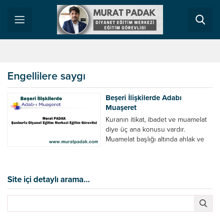
Engellilere saygı
Beşeri İlişkilerde Adabı
Muaşeret
Kuranın itikat, ibadet ve muamelat
diye üç ana konusu vardır.
Muamelat başlığı altında ahlak ve
sosyal ilişkiler (evlilik, ticaret vb) yer
almaktadır. Bu ayki yazımızda
Kuranın üçte birlik yerini işgal eden
muamelatın beşeri ilişkiler
Site içi detaylı arama…
konusuna değineceğiz. Kuran’ı
Kerim bize toplum içinde beşeri
ilişkiler (âdab-ı muaşeret)
konusunda nasıl davranmamız