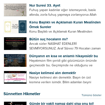
Bazılarımız din hususunda imtihan ediliriz. Yanlış
Nur Suresi 33. Ayet
din algısı, yanlış din öğreten hoca algısını yenmek
Fuhuş yapan kadınlar eğer istemeyerek, baskı
vb. Dini doğru...
altında, zorla fuhuş yapmaya zorlanıyorsa Allah
teâlâ onları da affedecektir. “İffetli olmak isteyen
Konu Başlıklı ve Açıklamalı Kuran Mealinden
cariyelerinizi dünya hayatının menfaatini elde
Örnek Sureler
etmek için fuhuş yapmaya zorlamayın. Her...
Konu Başlıklı ve Açıklamalı Kuran Mealinden
Örnek Surelerİndir
Bütün suç hocaların mı?
Ancak sizler NASİHAT EDENLERİ
SEVMİYORSUNUZ. Araf Sûresi 79 Hocaları zaman
zaman eleştirir, bazı yönlerde kendilerini
Dünyanın en kısa ve anlamlı hikayesidir bu
geliştirmeleri hususunda bazen açık bazen gizli
Hayatımızın film şeridi gibi gözümüzün önünde
tenkitlerde bulunmuşuzdur. Örneğin hocalarda
geçmesidir bu. Geçmişinde ne olduğunu ve
olması gereken hususları sıralar ve...
geleceğinde ne olacağını öğrenmek isteyen bu
Nasiye kelimesi alın demektir
âyetlere baksın. Hayatı özetler misin sorusuna
Nasiye kelimesi alın demektir. Başın ön üst
verilebilecek en kısa ve bir o...
kısmına verilen isimdir. Bilim adamları beyni
inceledikleri zaman şu sonuca varmışlardır:
Beynin ön kısmında bulunan bölüme ön bellek
Sünnetten Hikmetler
Tümünü Göster
denir. Bu kısım insan vücudunda...
Günde bir vakit namaz dahi olsa onu kıl!