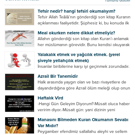
Tümünü Göster
kurtulur. Ağaçlar onun zulmünden kurtulur....
Tefsir nedir? hangi tefsiri okumalıyım?
Tefsir Allah Teâlâ’nın gönderdiği son kitap Kuranın
açıklanması faaliyetidir. Şüphesiz ki, bu konuda ilk
müfessir Rasulullah’tır. Sahabeler anlamadıkları
Meal okurken nelere dikkat etmeliyiz?
ayetleri peygamber efendimize soruyor. O da
Allahın gönderdiği son kitap olan Kuran’ı anlamak
bunları izah ediyor/tefsir ediyordu. “Biz sana...
her müslümanın görevidir. Bunu kendisi okuyarak
anlama imkânına sahip değilse meal, tefsir vb.
Yalakalık etmek ve yağcılık etmek. (yerel
yollarla anlamaya çalışmalıdır. Meal nedir? Arapça
şiveyle yellahçılık etmek)
bir kelime olan meal;...
İnsanlar biribilerine karşı iyi geçinmek zorundadır.
Ancak elinde güç olan (siyasi güç, ilmi güç,
Azrail Bir Tanemidir
makam gücü, nesep gücü, maddi güç, fiziki güç)
Halk arasında yaygın olan ve bazı rivayetlere de
diğer insanları ezebiliyor. Normal şartlarda elinde
dayandırdığına göre Azrail ölüm meleği olup onun
bu güçler...
yardımcıları vardır. Yine başka rivayetlere göre ise
Haftalık Vird
Azrail tek başına aynı anda binlerce insanın
-Hangi Gün Geleyim Diyorum?-Müsait oluca haber
canını...
veririm diyor.-Müsait gün: yani dizinin yeni
bölümünün yayınlanmadığı gün demekmiş! Bey
Manasını Bilmeden Kuran Okumanın Sevabı
efendinin Haftalık Virdi HAFTALIK VİRD Pazartesi
Var Mıdır?
Günü Hangi VİRD var?20:00 Star TV –...
Peygamber efendimiz sallallahu aleyhi ve sellem