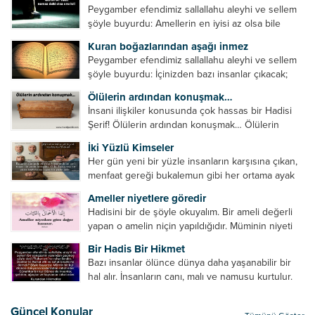
Peygamber efendimiz sallallahu aleyhi ve sellem
şöyle buyurdu: Amellerin en iyisi az olsa bile
devamlı olanıdır. Namaz, ibadetler içerisinde özel
Kuran boğazlarından aşağı inmez
bir yere sahiptir. Namaz kul ile Allah arasındaki bir
Peygamber efendimiz sallallahu aleyhi ve sellem
toplantıdır....
şöyle buyurdu: İçinizden bazı insanlar çıkacak;
onların namazlarını görünce kendi namazlarınızı
Ölülerin ardından konuşmak…
küçümseyeceksiniz. Onların oruçlarını görünce
İnsani ilişkiler konusunda çok hassas bir Hadisi
kendi oruçlarınızı küçümseyeceksiniz. Onların
Şerif! Ölülerin ardından konuşmak… Ölülerin
amellerini görünce kendi amellerinizi
ardından olumsuz konuşmak, hakaret etmek,
küçümseyeceksiniz. ...
İki Yüzlü Kimseler
küfretmek, sövmek, onların günah ve kusurlarını
Her gün yeni bir yüzle insanların karşısına çıkan,
zikretmek ölüye zarar vermez, fayda da vermez....
menfaat gereği bukalemun gibi her ortama ayak
uyduran kimseler yani iki yüzlü insanlar en şerli
Ameller niyetlere göredir
insan grubudur. Müminlerin yanında mümin gibi
Hadisini bir de şöyle okuyalım. Bir ameli değerli
duran,...
yapan o amelin niçin yapıldığıdır. Müminin niyeti
amelinden daha hayırlıdır. Gösteriş için kılınan
Bir Hadis Bir Hikmet
namazın hiçbir değeri yoktur. Gösteriş için
Bazı insanlar ölünce dünya daha yaşanabilir bir
okunan ezanın hiçbir...
hal alır. İnsanların canı, malı ve namusu kurtulur.
Hayvanlar onun zulmünden kurtulur. Sofrasına
yemek olmaktan kurtulur. Onu taşımaktan
Güncel Konular