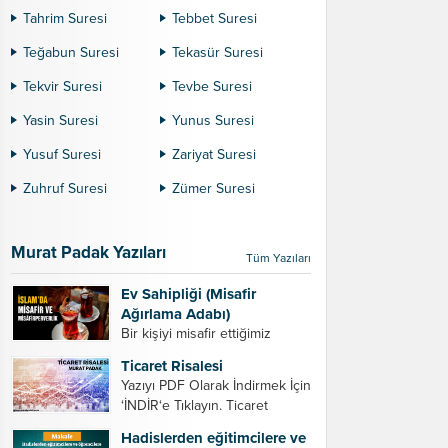
Tahrim Suresi
Tebbet Suresi
Teğabun Suresi
Tekasür Suresi
Tekvir Suresi
Tevbe Suresi
Yasin Suresi
Yunus Suresi
Yusuf Suresi
Zariyat Suresi
Zuhruf Suresi
Zümer Suresi
Murat Padak Yazıları
Tüm Yazıları
Ev Sahipliği (Misafir
Ağırlama Adabı)
Bir kişiyi misafir ettiğimiz
zaman dikkat etmemiz
Ticaret Risalesi
gereken bazı hususlar. 1.
Yazıyı PDF Olarak İndirmek İçin
Davet edeceğiniz kişiyi son
‘İNDİR‘e Tıklayın. Ticaret
ana bırakmayın. Durumuna
Risalesi – Murat Padak Değerli
göre bir gün önce, bir hafta
Hadislerden eğitimcilere ve
tacir kardeşim! Helal rızık