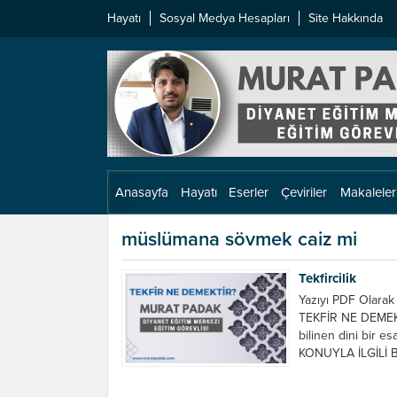
Hayatı
Sosyal Medya Hesapları
Site Hakkında
Anasayfa
Hayatı
Eserler
Çeviriler
Makaleler
müslümana sövmek caiz mi
Tekfircilik
Yazıyı PDF Olarak 
TEKFİR NE DEMEKTİ
bilinen dini bir e
KONUYLA İLGİLİ B
değilsin demeyin. 