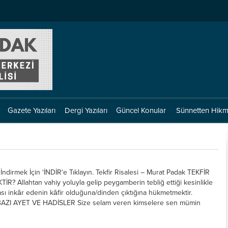
Gazete Yazıları
Dergi Yazıları
Güncel Konular
Sünnetten Hikm
İndirmek İçin ‘İNDİR‘e Tıklayın. Tekfir Risalesi – Murat Padak TEKFİR
R? Allahtan vahiy yoluyla gelip peygamberin tebliğ ettiği kesinlikle
sası inkâr edenin kâfir olduğuna/dinden çıktığına hükmetmektir.
AZI AYET VE HADİSLER Size selam veren kimselere sen mümin
O münafıklar...