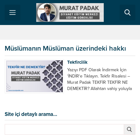
Müslümanın Müslüman üzerindeki hakkı
Tekfircilik
Yazıyı PDF Olarak İndirmek İçin
‘İNDİR‘e Tıklayın. Tekfir Risalesi –
Murat Padak TEKFİR TEKFİR NE
DEMEKTİR? Allahtan vahiy yoluyla
gelip peygamberin tebliğ ettiği
kesinlikle bilinen dini bir esası
inkâr edenin kâfir olduğuna/dinden
çıktığına hükmetmektir. KONUYLA
Site içi detaylı arama…
İLGİLİ BAZI AYET VE HADİSLER
Size selam veren kimselere sen
mümin değilsin demeyin. O
münafıklar...