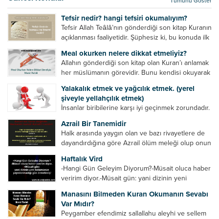
Tümünü Göster
kurtulur. Ağaçlar onun zulmünden kurtulur....
Tefsir nedir? hangi tefsiri okumalıyım?
Tefsir Allah Teâlâ’nın gönderdiği son kitap Kuranın
açıklanması faaliyetidir. Şüphesiz ki, bu konuda ilk
müfessir Rasulullah’tır. Sahabeler anlamadıkları
Meal okurken nelere dikkat etmeliyiz?
ayetleri peygamber efendimize soruyor. O da
Allahın gönderdiği son kitap olan Kuran’ı anlamak
bunları izah ediyor/tefsir ediyordu. “Biz sana...
her müslümanın görevidir. Bunu kendisi okuyarak
anlama imkânına sahip değilse meal, tefsir vb.
Yalakalık etmek ve yağcılık etmek. (yerel
yollarla anlamaya çalışmalıdır. Meal nedir? Arapça
şiveyle yellahçılık etmek)
bir kelime olan meal;...
İnsanlar biribilerine karşı iyi geçinmek zorundadır.
Ancak elinde güç olan (siyasi güç, ilmi güç,
Azrail Bir Tanemidir
makam gücü, nesep gücü, maddi güç, fiziki güç)
Halk arasında yaygın olan ve bazı rivayetlere de
diğer insanları ezebiliyor. Normal şartlarda elinde
dayandırdığına göre Azrail ölüm meleği olup onun
bu güçler...
yardımcıları vardır. Yine başka rivayetlere göre ise
Haftalık Vird
Azrail tek başına aynı anda binlerce insanın
-Hangi Gün Geleyim Diyorum?-Müsait oluca haber
canını...
veririm diyor.-Müsait gün: yani dizinin yeni
bölümünün yayınlanmadığı gün demekmiş! Bey
Manasını Bilmeden Kuran Okumanın Sevabı
efendinin Haftalık Virdi HAFTALIK VİRD Pazartesi
Var Mıdır?
Günü Hangi VİRD var?20:00 Star TV –...
Peygamber efendimiz sallallahu aleyhi ve sellem