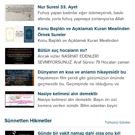
Bazılarımız din hususunda imtihan ediliriz. Yanlış
Nur Suresi 33. Ayet
din algısı, yanlış din öğreten hoca algısını yenmek
Fuhuş yapan kadınlar eğer istemeyerek, baskı
vb. Dini doğru...
altında, zorla fuhuş yapmaya zorlanıyorsa Allah
teâlâ onları da affedecektir. “İffetli olmak isteyen
Konu Başlıklı ve Açıklamalı Kuran Mealinden
cariyelerinizi dünya hayatının menfaatini elde
Örnek Sureler
etmek için fuhuş yapmaya zorlamayın. Her...
Konu Başlıklı ve Açıklamalı Kuran Mealinden
Örnek Surelerİndir
Bütün suç hocaların mı?
Ancak sizler NASİHAT EDENLERİ
SEVMİYORSUNUZ. Araf Sûresi 79 Hocaları zaman
zaman eleştirir, bazı yönlerde kendilerini
Dünyanın en kısa ve anlamlı hikayesidir bu
geliştirmeleri hususunda bazen açık bazen gizli
Hayatımızın film şeridi gibi gözümüzün önünde
tenkitlerde bulunmuşuzdur. Örneğin hocalarda
geçmesidir bu. Geçmişinde ne olduğunu ve
olması gereken hususları sıralar ve...
geleceğinde ne olacağını öğrenmek isteyen bu
Nasiye kelimesi alın demektir
âyetlere baksın. Hayatı özetler misin sorusuna
Nasiye kelimesi alın demektir. Başın ön üst
verilebilecek en kısa ve bir o...
kısmına verilen isimdir. Bilim adamları beyni
inceledikleri zaman şu sonuca varmışlardır:
Beynin ön kısmında bulunan bölüme ön bellek
Sünnetten Hikmetler
Tümünü Göster
denir. Bu kısım insan vücudunda...
Günde bir vakit namaz dahi olsa onu kıl!