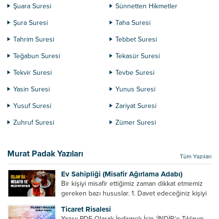
Şuara Suresi
Sünnetten Hikmetler
Şura Suresi
Taha Suresi
Tahrim Suresi
Tebbet Suresi
Teğabun Suresi
Tekasür Suresi
Tekvir Suresi
Tevbe Suresi
Yasin Suresi
Yunus Suresi
Yusuf Suresi
Zariyat Suresi
Zuhruf Suresi
Zümer Suresi
Murat Padak Yazıları
Tüm Yazıları
Ev Sahipliği (Misafir Ağırlama Adabı)
Bir kişiyi misafir ettiğimiz zaman dikkat etmemiz
gereken bazı hususlar. 1. Davet edeceğiniz kişiyi
son ana bırakmayın. Durumuna göre bir gün
Ticaret Risalesi
önce, bir hafta önce veya gün içinde davet edin....
Yazıyı PDF Olarak İndirmek İçin ‘İNDİR‘e Tıklayın.