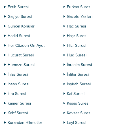
Fetih Suresi
Furkan Suresi
Gaşiye Suresi
Gazete Yazıları
Güncel Konular
Hac Suresi
Hadid Suresi
Haşr Suresi
Her Cüzden On Ayet
Hicr Suresi
Hucurat Suresi
Hud Suresi
Hümeze Suresi
İbrahim Suresi
İhlas Suresi
İnfitar Suresi
İnsan Suresi
İnşirah Suresi
İsra Suresi
Kaf Suresi
Kamer Suresi
Kasas Suresi
Kehf Suresi
Kevser Suresi
Kurandan Hikmetler
Leyl Suresi