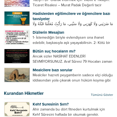
Ticaret Risalesi – Murat Padak Değerli tacir
kardeşim! Helal rızık kazanma yollarından biri de
Hadislerden eğitimcilere ve öğrencilere bazı
ticaret yapmaktır. Peygamber efendimiz de ticaret
tavsiyeler
yapmıştır. Hz. Hatice...
مَا ضَرَبَنِي وَلَا كَهَرَنِي وَلَا سَبَّنِي، مَا رَأَيْتُ مُعَلِّمًا قَبْلَهُ وَلَا
بَعْدَهُ أَحْسَنَ تَعْلِيمًا مِنْهُ، Resulullah sallallahu aleyhi
Dizilerin Mesajları
ve sellem beni dövmedi, azarlamadı ve bana
1- İstemediğin biriyle evlendiysen ona ihanet
sövmedi. Ben ne ondan önce...
edebilir, başkasıyla aşk yaşayabilirsin. 2- Kötü bir
olaydan sonra içki içip etrafı dağıtmalısın. 3-
Bütün suç hocaların mı?
Sevdiğin kişi başkasıyla evlendiyse onların
Ancak sizler NASİHAT EDENLERİ
yuvasını bozmalısın. 4- Hiçbir dizide...
SEVMİYORSUNUZ. Araf Sûresi 79 Hocaları zaman
zaman eleştirir, bazı yönlerde kendilerini
Mealcilere bazı sorular
geliştirmeleri hususunda bazen açık bazen gizli
Mealciler hazreti peygamberin sadece elçi olduğu
tenkitlerde bulunmuşuzdur. Örneğin hocalarda
iddiasından yola çıkarak onun hüküm koyma gibi
olması gereken hususları sıralar ve...
bir hakkının olmadığını söylerler. Onlara göre elçi,
elçilik yaptığı makam adına teşri yapamaz. Sadece
Kurandan Hikmetler
Tümünü Göster
elçi kelimesinin manasından...
Kehf Suresinin Sırrı?
Ahir zamanda bu dört fitneden kurtulmak için
Kehf Sûresini haftada bir okumak gerekir.