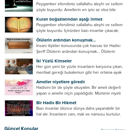
Peygamber efendimiz sallallahu aleyhi ve sellem
şöyle buyurdu: Amellerin en iyisi az olsa bile
devamlı olanıdır. Namaz, ibadetler içerisinde özel
Kuran boğazlarından aşağı inmez
bir yere sahiptir. Namaz kul ile Allah arasındaki bir
Peygamber efendimiz sallallahu aleyhi ve sellem
toplantıdır....
şöyle buyurdu: İçinizden bazı insanlar çıkacak;
onların namazlarını görünce kendi namazlarınızı
Ölülerin ardından konuşmak…
küçümseyeceksiniz. Onların oruçlarını görünce
İnsani ilişkiler konusunda çok hassas bir Hadisi
kendi oruçlarınızı küçümseyeceksiniz. Onların
Şerif! Ölülerin ardından konuşmak… Ölülerin
amellerini görünce kendi amellerinizi
ardından olumsuz konuşmak, hakaret etmek,
küçümseyeceksiniz. ...
İki Yüzlü Kimseler
küfretmek, sövmek, onların günah ve kusurlarını
Her gün yeni bir yüzle insanların karşısına çıkan,
zikretmek ölüye zarar vermez, fayda da vermez....
menfaat gereği bukalemun gibi her ortama ayak
uyduran kimseler yani iki yüzlü insanlar en şerli
Ameller niyetlere göredir
insan grubudur. Müminlerin yanında mümin gibi
Hadisini bir de şöyle okuyalım. Bir ameli değerli
duran,...
yapan o amelin niçin yapıldığıdır. Müminin niyeti
amelinden daha hayırlıdır. Gösteriş için kılınan
Bir Hadis Bir Hikmet
namazın hiçbir değeri yoktur. Gösteriş için
Bazı insanlar ölünce dünya daha yaşanabilir bir
okunan ezanın hiçbir...
hal alır. İnsanların canı, malı ve namusu kurtulur.
Hayvanlar onun zulmünden kurtulur. Sofrasına
yemek olmaktan kurtulur. Onu taşımaktan
Güncel Konular