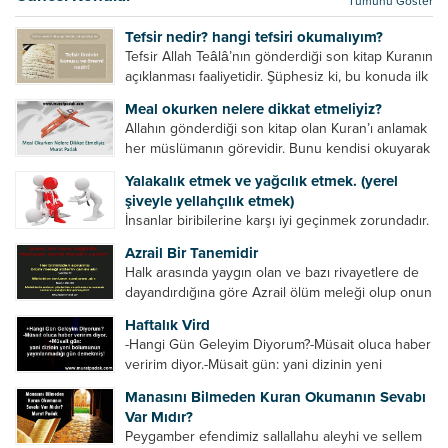
Tümünü Göster
kurtulur. Ağaçlar onun zulmünden kurtulur....
Tefsir nedir? hangi tefsiri okumalıyım?
Tefsir Allah Teâlâ’nın gönderdiği son kitap Kuranın
açıklanması faaliyetidir. Şüphesiz ki, bu konuda ilk
müfessir Rasulullah’tır. Sahabeler anlamadıkları
Meal okurken nelere dikkat etmeliyiz?
ayetleri peygamber efendimize soruyor. O da
Allahın gönderdiği son kitap olan Kuran’ı anlamak
bunları izah ediyor/tefsir ediyordu. “Biz sana...
her müslümanın görevidir. Bunu kendisi okuyarak
anlama imkânına sahip değilse meal, tefsir vb.
Yalakalık etmek ve yağcılık etmek. (yerel
yollarla anlamaya çalışmalıdır. Meal nedir? Arapça
şiveyle yellahçılık etmek)
bir kelime olan meal;...
İnsanlar biribilerine karşı iyi geçinmek zorundadır.
Ancak elinde güç olan (siyasi güç, ilmi güç,
Azrail Bir Tanemidir
makam gücü, nesep gücü, maddi güç, fiziki güç)
Halk arasında yaygın olan ve bazı rivayetlere de
diğer insanları ezebiliyor. Normal şartlarda elinde
dayandırdığına göre Azrail ölüm meleği olup onun
bu güçler...
yardımcıları vardır. Yine başka rivayetlere göre ise
Haftalık Vird
Azrail tek başına aynı anda binlerce insanın
-Hangi Gün Geleyim Diyorum?-Müsait oluca haber
canını...
veririm diyor.-Müsait gün: yani dizinin yeni
bölümünün yayınlanmadığı gün demekmiş! Bey
Manasını Bilmeden Kuran Okumanın Sevabı
efendinin Haftalık Virdi HAFTALIK VİRD Pazartesi
Var Mıdır?
Günü Hangi VİRD var?20:00 Star TV –...
Peygamber efendimiz sallallahu aleyhi ve sellem