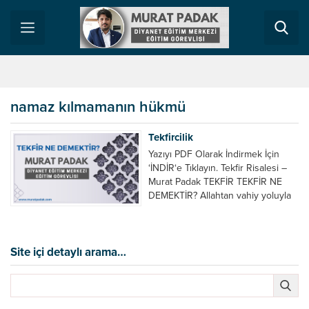
namaz kılmamanın hükmü
Tekfircilik
Yazıyı PDF Olarak İndirmek İçin
‘İNDİR‘e Tıklayın. Tekfir Risalesi –
Murat Padak TEKFİR TEKFİR NE
DEMEKTİR? Allahtan vahiy yoluyla
gelip peygamberin tebliğ ettiği
kesinlikle bilinen dini bir esası
inkâr edenin kâfir olduğuna/dinden
çıktığına hükmetmektir. KONUYLA
Site içi detaylı arama…
İLGİLİ BAZI AYET VE HADİSLER
Size selam veren kimselere sen
mümin değilsin demeyin. O
münafıklar...