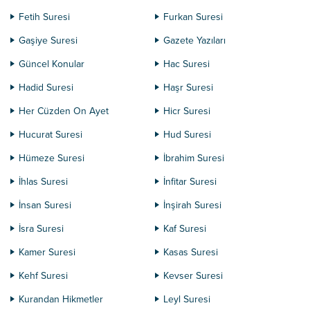
Fetih Suresi
Furkan Suresi
Gaşiye Suresi
Gazete Yazıları
Güncel Konular
Hac Suresi
Hadid Suresi
Haşr Suresi
Her Cüzden On Ayet
Hicr Suresi
Hucurat Suresi
Hud Suresi
Hümeze Suresi
İbrahim Suresi
İhlas Suresi
İnfitar Suresi
İnsan Suresi
İnşirah Suresi
İsra Suresi
Kaf Suresi
Kamer Suresi
Kasas Suresi
Kehf Suresi
Kevser Suresi
Kurandan Hikmetler
Leyl Suresi