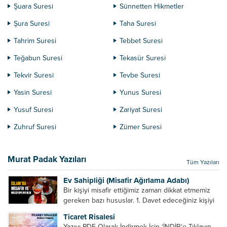
Şuara Suresi
Sünnetten Hikmetler
Şura Suresi
Taha Suresi
Tahrim Suresi
Tebbet Suresi
Teğabun Suresi
Tekasür Suresi
Tekvir Suresi
Tevbe Suresi
Yasin Suresi
Yunus Suresi
Yusuf Suresi
Zariyat Suresi
Zuhruf Suresi
Zümer Suresi
Murat Padak Yazıları
Tüm Yazıları
Ev Sahipliği (Misafir Ağırlama Adabı)
Bir kişiyi misafir ettiğimiz zaman dikkat etmemiz
gereken bazı hususlar. 1. Davet edeceğiniz kişiyi
son ana bırakmayın. Durumuna göre bir gün
Ticaret Risalesi
önce, bir hafta önce veya gün içinde davet edin....
Yazıyı PDF Olarak İndirmek İçin ‘İNDİR‘e Tıklayın.