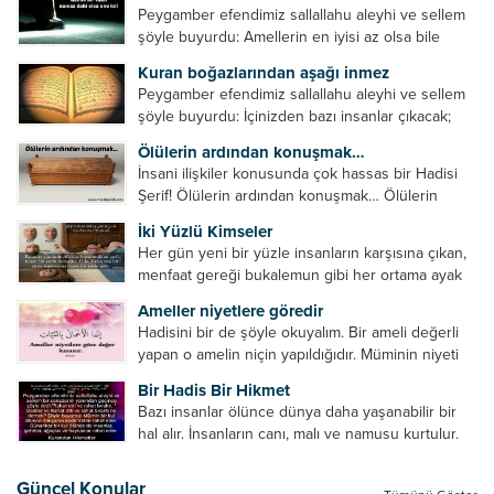
Peygamber efendimiz sallallahu aleyhi ve sellem
şöyle buyurdu: Amellerin en iyisi az olsa bile
devamlı olanıdır. Namaz, ibadetler içerisinde özel
Kuran boğazlarından aşağı inmez
bir yere sahiptir. Namaz kul ile Allah arasındaki bir
Peygamber efendimiz sallallahu aleyhi ve sellem
toplantıdır....
şöyle buyurdu: İçinizden bazı insanlar çıkacak;
onların namazlarını görünce kendi namazlarınızı
Ölülerin ardından konuşmak…
küçümseyeceksiniz. Onların oruçlarını görünce
İnsani ilişkiler konusunda çok hassas bir Hadisi
kendi oruçlarınızı küçümseyeceksiniz. Onların
Şerif! Ölülerin ardından konuşmak… Ölülerin
amellerini görünce kendi amellerinizi
ardından olumsuz konuşmak, hakaret etmek,
küçümseyeceksiniz. ...
İki Yüzlü Kimseler
küfretmek, sövmek, onların günah ve kusurlarını
Her gün yeni bir yüzle insanların karşısına çıkan,
zikretmek ölüye zarar vermez, fayda da vermez....
menfaat gereği bukalemun gibi her ortama ayak
uyduran kimseler yani iki yüzlü insanlar en şerli
Ameller niyetlere göredir
insan grubudur. Müminlerin yanında mümin gibi
Hadisini bir de şöyle okuyalım. Bir ameli değerli
duran,...
yapan o amelin niçin yapıldığıdır. Müminin niyeti
amelinden daha hayırlıdır. Gösteriş için kılınan
Bir Hadis Bir Hikmet
namazın hiçbir değeri yoktur. Gösteriş için
Bazı insanlar ölünce dünya daha yaşanabilir bir
okunan ezanın hiçbir...
hal alır. İnsanların canı, malı ve namusu kurtulur.
Hayvanlar onun zulmünden kurtulur. Sofrasına
yemek olmaktan kurtulur. Onu taşımaktan
Güncel Konular