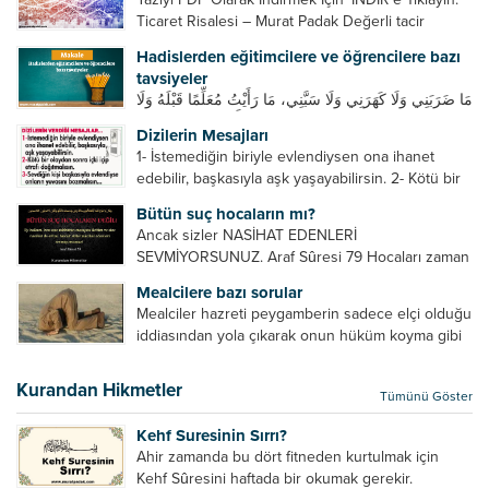
Ticaret Risalesi – Murat Padak Değerli tacir
kardeşim! Helal rızık kazanma yollarından biri de
Hadislerden eğitimcilere ve öğrencilere bazı
ticaret yapmaktır. Peygamber efendimiz de ticaret
tavsiyeler
yapmıştır. Hz. Hatice...
مَا ضَرَبَنِي وَلَا كَهَرَنِي وَلَا سَبَّنِي، مَا رَأَيْتُ مُعَلِّمًا قَبْلَهُ وَلَا
بَعْدَهُ أَحْسَنَ تَعْلِيمًا مِنْهُ، Resulullah sallallahu aleyhi
Dizilerin Mesajları
ve sellem beni dövmedi, azarlamadı ve bana
1- İstemediğin biriyle evlendiysen ona ihanet
sövmedi. Ben ne ondan önce...
edebilir, başkasıyla aşk yaşayabilirsin. 2- Kötü bir
olaydan sonra içki içip etrafı dağıtmalısın. 3-
Bütün suç hocaların mı?
Sevdiğin kişi başkasıyla evlendiyse onların
Ancak sizler NASİHAT EDENLERİ
yuvasını bozmalısın. 4- Hiçbir dizide...
SEVMİYORSUNUZ. Araf Sûresi 79 Hocaları zaman
zaman eleştirir, bazı yönlerde kendilerini
Mealcilere bazı sorular
geliştirmeleri hususunda bazen açık bazen gizli
Mealciler hazreti peygamberin sadece elçi olduğu
tenkitlerde bulunmuşuzdur. Örneğin hocalarda
iddiasından yola çıkarak onun hüküm koyma gibi
olması gereken hususları sıralar ve...
bir hakkının olmadığını söylerler. Onlara göre elçi,
elçilik yaptığı makam adına teşri yapamaz. Sadece
Kurandan Hikmetler
Tümünü Göster
elçi kelimesinin manasından...
Kehf Suresinin Sırrı?
Ahir zamanda bu dört fitneden kurtulmak için
Kehf Sûresini haftada bir okumak gerekir.