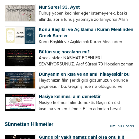
Bazılarımız din hususunda imtihan ediliriz. Yanlış
Nur Suresi 33. Ayet
din algısı, yanlış din öğreten hoca algısını yenmek
Fuhuş yapan kadınlar eğer istemeyerek, baskı
vb. Dini doğru...
altında, zorla fuhuş yapmaya zorlanıyorsa Allah
teâlâ onları da affedecektir. “İffetli olmak isteyen
Konu Başlıklı ve Açıklamalı Kuran Mealinden
cariyelerinizi dünya hayatının menfaatini elde
Örnek Sureler
etmek için fuhuş yapmaya zorlamayın. Her...
Konu Başlıklı ve Açıklamalı Kuran Mealinden
Örnek Surelerİndir
Bütün suç hocaların mı?
Ancak sizler NASİHAT EDENLERİ
SEVMİYORSUNUZ. Araf Sûresi 79 Hocaları zaman
zaman eleştirir, bazı yönlerde kendilerini
Dünyanın en kısa ve anlamlı hikayesidir bu
geliştirmeleri hususunda bazen açık bazen gizli
Hayatımızın film şeridi gibi gözümüzün önünde
tenkitlerde bulunmuşuzdur. Örneğin hocalarda
geçmesidir bu. Geçmişinde ne olduğunu ve
olması gereken hususları sıralar ve...
geleceğinde ne olacağını öğrenmek isteyen bu
Nasiye kelimesi alın demektir
âyetlere baksın. Hayatı özetler misin sorusuna
Nasiye kelimesi alın demektir. Başın ön üst
verilebilecek en kısa ve bir o...
kısmına verilen isimdir. Bilim adamları beyni
inceledikleri zaman şu sonuca varmışlardır:
Beynin ön kısmında bulunan bölüme ön bellek
Sünnetten Hikmetler
Tümünü Göster
denir. Bu kısım insan vücudunda...
Günde bir vakit namaz dahi olsa onu kıl!