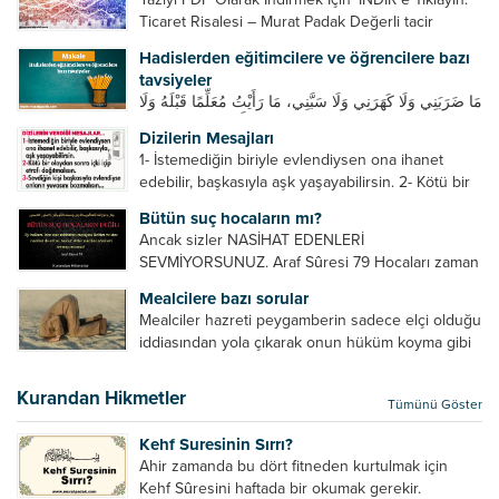
Ticaret Risalesi – Murat Padak Değerli tacir
kardeşim! Helal rızık kazanma yollarından biri de
Hadislerden eğitimcilere ve öğrencilere bazı
ticaret yapmaktır. Peygamber efendimiz de ticaret
tavsiyeler
yapmıştır. Hz. Hatice...
مَا ضَرَبَنِي وَلَا كَهَرَنِي وَلَا سَبَّنِي، مَا رَأَيْتُ مُعَلِّمًا قَبْلَهُ وَلَا
بَعْدَهُ أَحْسَنَ تَعْلِيمًا مِنْهُ، Resulullah sallallahu aleyhi
Dizilerin Mesajları
ve sellem beni dövmedi, azarlamadı ve bana
1- İstemediğin biriyle evlendiysen ona ihanet
sövmedi. Ben ne ondan önce...
edebilir, başkasıyla aşk yaşayabilirsin. 2- Kötü bir
olaydan sonra içki içip etrafı dağıtmalısın. 3-
Bütün suç hocaların mı?
Sevdiğin kişi başkasıyla evlendiyse onların
Ancak sizler NASİHAT EDENLERİ
yuvasını bozmalısın. 4- Hiçbir dizide...
SEVMİYORSUNUZ. Araf Sûresi 79 Hocaları zaman
zaman eleştirir, bazı yönlerde kendilerini
Mealcilere bazı sorular
geliştirmeleri hususunda bazen açık bazen gizli
Mealciler hazreti peygamberin sadece elçi olduğu
tenkitlerde bulunmuşuzdur. Örneğin hocalarda
iddiasından yola çıkarak onun hüküm koyma gibi
olması gereken hususları sıralar ve...
bir hakkının olmadığını söylerler. Onlara göre elçi,
elçilik yaptığı makam adına teşri yapamaz. Sadece
Kurandan Hikmetler
Tümünü Göster
elçi kelimesinin manasından...
Kehf Suresinin Sırrı?
Ahir zamanda bu dört fitneden kurtulmak için
Kehf Sûresini haftada bir okumak gerekir.