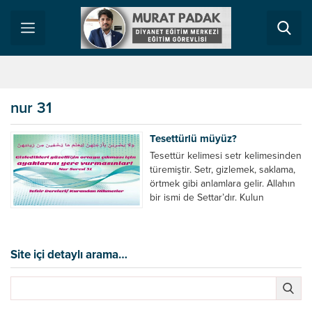
nur 31
Tesettürlü müyüz?
Tesettür kelimesi setr kelimesinden
türemiştir. Setr, gizlemek, saklama,
örtmek gibi anlamlara gelir. Allahın
bir ismi de Settar’dır. Kulun
günahını örten, gizleyen, saklayan
demektir. Tesettür arapçada ‘tefe’ul’
sigasında olup kendisini örtmek
için uğraşma, gizlemeye çalışmak
Site içi detaylı arama…
ve örtünmek için kendisini
zorlamak gibi anlamlara gelir. Yani
bir bayanın kendi bedenini yabancı
erkeklerin olduğu...