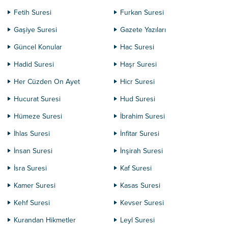
Fetih Suresi
Furkan Suresi
Gaşiye Suresi
Gazete Yazıları
Güncel Konular
Hac Suresi
Hadid Suresi
Haşr Suresi
Her Cüzden On Ayet
Hicr Suresi
Hucurat Suresi
Hud Suresi
Hümeze Suresi
İbrahim Suresi
İhlas Suresi
İnfitar Suresi
İnsan Suresi
İnşirah Suresi
İsra Suresi
Kaf Suresi
Kamer Suresi
Kasas Suresi
Kehf Suresi
Kevser Suresi
Kurandan Hikmetler
Leyl Suresi