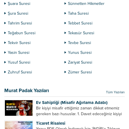
Şuara Suresi
Sünnetten Hikmetler
Şura Suresi
Taha Suresi
Tahrim Suresi
Tebbet Suresi
Teğabun Suresi
Tekasür Suresi
Tekvir Suresi
Tevbe Suresi
Yasin Suresi
Yunus Suresi
Yusuf Suresi
Zariyat Suresi
Zuhruf Suresi
Zümer Suresi
Murat Padak Yazıları
Tüm Yazıları
Ev Sahipliği (Misafir Ağırlama Adabı)
Bir kişiyi misafir ettiğimiz zaman dikkat etmemiz
gereken bazı hususlar. 1. Davet edeceğiniz kişiyi
son ana bırakmayın. Durumuna göre bir gün
Ticaret Risalesi
önce, bir hafta önce veya gün içinde davet edin....
Yazıyı PDF Olarak İndirmek İçin ‘İNDİR‘e Tıklayın.