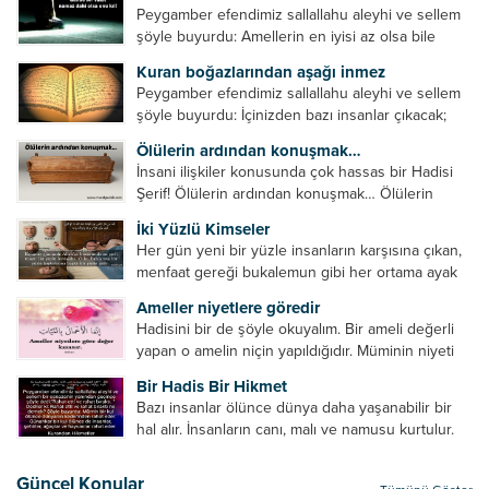
Peygamber efendimiz sallallahu aleyhi ve sellem
şöyle buyurdu: Amellerin en iyisi az olsa bile
devamlı olanıdır. Namaz, ibadetler içerisinde özel
Kuran boğazlarından aşağı inmez
bir yere sahiptir. Namaz kul ile Allah arasındaki bir
Peygamber efendimiz sallallahu aleyhi ve sellem
toplantıdır....
şöyle buyurdu: İçinizden bazı insanlar çıkacak;
onların namazlarını görünce kendi namazlarınızı
Ölülerin ardından konuşmak…
küçümseyeceksiniz. Onların oruçlarını görünce
İnsani ilişkiler konusunda çok hassas bir Hadisi
kendi oruçlarınızı küçümseyeceksiniz. Onların
Şerif! Ölülerin ardından konuşmak… Ölülerin
amellerini görünce kendi amellerinizi
ardından olumsuz konuşmak, hakaret etmek,
küçümseyeceksiniz. ...
İki Yüzlü Kimseler
küfretmek, sövmek, onların günah ve kusurlarını
Her gün yeni bir yüzle insanların karşısına çıkan,
zikretmek ölüye zarar vermez, fayda da vermez....
menfaat gereği bukalemun gibi her ortama ayak
uyduran kimseler yani iki yüzlü insanlar en şerli
Ameller niyetlere göredir
insan grubudur. Müminlerin yanında mümin gibi
Hadisini bir de şöyle okuyalım. Bir ameli değerli
duran,...
yapan o amelin niçin yapıldığıdır. Müminin niyeti
amelinden daha hayırlıdır. Gösteriş için kılınan
Bir Hadis Bir Hikmet
namazın hiçbir değeri yoktur. Gösteriş için
Bazı insanlar ölünce dünya daha yaşanabilir bir
okunan ezanın hiçbir...
hal alır. İnsanların canı, malı ve namusu kurtulur.
Hayvanlar onun zulmünden kurtulur. Sofrasına
yemek olmaktan kurtulur. Onu taşımaktan
Güncel Konular