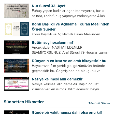
Bazılarımız din hususunda imtihan ediliriz. Yanlış
Nur Suresi 33. Ayet
din algısı, yanlış din öğreten hoca algısını yenmek
Fuhuş yapan kadınlar eğer istemeyerek, baskı
vb. Dini doğru...
altında, zorla fuhuş yapmaya zorlanıyorsa Allah
teâlâ onları da affedecektir. “İffetli olmak isteyen
Konu Başlıklı ve Açıklamalı Kuran Mealinden
cariyelerinizi dünya hayatının menfaatini elde
Örnek Sureler
etmek için fuhuş yapmaya zorlamayın. Her...
Konu Başlıklı ve Açıklamalı Kuran Mealinden
Örnek Surelerİndir
Bütün suç hocaların mı?
Ancak sizler NASİHAT EDENLERİ
SEVMİYORSUNUZ. Araf Sûresi 79 Hocaları zaman
zaman eleştirir, bazı yönlerde kendilerini
Dünyanın en kısa ve anlamlı hikayesidir bu
geliştirmeleri hususunda bazen açık bazen gizli
Hayatımızın film şeridi gibi gözümüzün önünde
tenkitlerde bulunmuşuzdur. Örneğin hocalarda
geçmesidir bu. Geçmişinde ne olduğunu ve
olması gereken hususları sıralar ve...
geleceğinde ne olacağını öğrenmek isteyen bu
Nasiye kelimesi alın demektir
âyetlere baksın. Hayatı özetler misin sorusuna
Nasiye kelimesi alın demektir. Başın ön üst
verilebilecek en kısa ve bir o...
kısmına verilen isimdir. Bilim adamları beyni
inceledikleri zaman şu sonuca varmışlardır:
Beynin ön kısmında bulunan bölüme ön bellek
Sünnetten Hikmetler
Tümünü Göster
denir. Bu kısım insan vücudunda...
Günde bir vakit namaz dahi olsa onu kıl!