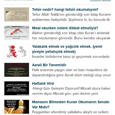
Tümünü Göster
kurtulur. Ağaçlar onun zulmünden kurtulur....
Tefsir nedir? hangi tefsiri okumalıyım?
Tefsir Allah Teâlâ’nın gönderdiği son kitap Kuranın
açıklanması faaliyetidir. Şüphesiz ki, bu konuda ilk
müfessir Rasulullah’tır. Sahabeler anlamadıkları
Meal okurken nelere dikkat etmeliyiz?
ayetleri peygamber efendimize soruyor. O da
Allahın gönderdiği son kitap olan Kuran’ı anlamak
bunları izah ediyor/tefsir ediyordu. “Biz sana...
her müslümanın görevidir. Bunu kendisi okuyarak
anlama imkânına sahip değilse meal, tefsir vb.
Yalakalık etmek ve yağcılık etmek. (yerel
yollarla anlamaya çalışmalıdır. Meal nedir? Arapça
şiveyle yellahçılık etmek)
bir kelime olan meal;...
İnsanlar biribilerine karşı iyi geçinmek zorundadır.
Ancak elinde güç olan (siyasi güç, ilmi güç,
Azrail Bir Tanemidir
makam gücü, nesep gücü, maddi güç, fiziki güç)
Halk arasında yaygın olan ve bazı rivayetlere de
diğer insanları ezebiliyor. Normal şartlarda elinde
dayandırdığına göre Azrail ölüm meleği olup onun
bu güçler...
yardımcıları vardır. Yine başka rivayetlere göre ise
Haftalık Vird
Azrail tek başına aynı anda binlerce insanın
-Hangi Gün Geleyim Diyorum?-Müsait oluca haber
canını...
veririm diyor.-Müsait gün: yani dizinin yeni
bölümünün yayınlanmadığı gün demekmiş! Bey
Manasını Bilmeden Kuran Okumanın Sevabı
efendinin Haftalık Virdi HAFTALIK VİRD Pazartesi
Var Mıdır?
Günü Hangi VİRD var?20:00 Star TV –...
Peygamber efendimiz sallallahu aleyhi ve sellem