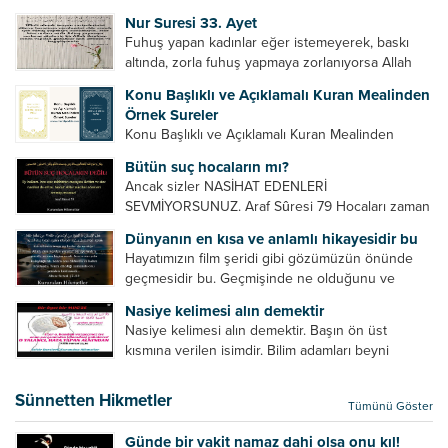
Bazılarımız din hususunda imtihan ediliriz. Yanlış
Nur Suresi 33. Ayet
din algısı, yanlış din öğreten hoca algısını yenmek
Fuhuş yapan kadınlar eğer istemeyerek, baskı
vb. Dini doğru...
altında, zorla fuhuş yapmaya zorlanıyorsa Allah
teâlâ onları da affedecektir. “İffetli olmak isteyen
Konu Başlıklı ve Açıklamalı Kuran Mealinden
cariyelerinizi dünya hayatının menfaatini elde
Örnek Sureler
etmek için fuhuş yapmaya zorlamayın. Her...
Konu Başlıklı ve Açıklamalı Kuran Mealinden
Örnek Surelerİndir
Bütün suç hocaların mı?
Ancak sizler NASİHAT EDENLERİ
SEVMİYORSUNUZ. Araf Sûresi 79 Hocaları zaman
zaman eleştirir, bazı yönlerde kendilerini
Dünyanın en kısa ve anlamlı hikayesidir bu
geliştirmeleri hususunda bazen açık bazen gizli
Hayatımızın film şeridi gibi gözümüzün önünde
tenkitlerde bulunmuşuzdur. Örneğin hocalarda
geçmesidir bu. Geçmişinde ne olduğunu ve
olması gereken hususları sıralar ve...
geleceğinde ne olacağını öğrenmek isteyen bu
Nasiye kelimesi alın demektir
âyetlere baksın. Hayatı özetler misin sorusuna
Nasiye kelimesi alın demektir. Başın ön üst
verilebilecek en kısa ve bir o...
kısmına verilen isimdir. Bilim adamları beyni
inceledikleri zaman şu sonuca varmışlardır:
Beynin ön kısmında bulunan bölüme ön bellek
Sünnetten Hikmetler
Tümünü Göster
denir. Bu kısım insan vücudunda...
Günde bir vakit namaz dahi olsa onu kıl!