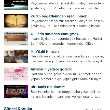
Peygamber efendimiz sallallahu aleyhi ve sellem
şöyle buyurdu: Amellerin en iyisi az olsa bile
devamlı olanıdır. Namaz, ibadetler içerisinde özel
Kuran boğazlarından aşağı inmez
bir yere sahiptir. Namaz kul ile Allah arasındaki bir
Peygamber efendimiz sallallahu aleyhi ve sellem
toplantıdır....
şöyle buyurdu: İçinizden bazı insanlar çıkacak;
onların namazlarını görünce kendi namazlarınızı
Ölülerin ardından konuşmak…
küçümseyeceksiniz. Onların oruçlarını görünce
İnsani ilişkiler konusunda çok hassas bir Hadisi
kendi oruçlarınızı küçümseyeceksiniz. Onların
Şerif! Ölülerin ardından konuşmak… Ölülerin
amellerini görünce kendi amellerinizi
ardından olumsuz konuşmak, hakaret etmek,
küçümseyeceksiniz. ...
İki Yüzlü Kimseler
küfretmek, sövmek, onların günah ve kusurlarını
Her gün yeni bir yüzle insanların karşısına çıkan,
zikretmek ölüye zarar vermez, fayda da vermez....
menfaat gereği bukalemun gibi her ortama ayak
uyduran kimseler yani iki yüzlü insanlar en şerli
Ameller niyetlere göredir
insan grubudur. Müminlerin yanında mümin gibi
Hadisini bir de şöyle okuyalım. Bir ameli değerli
duran,...
yapan o amelin niçin yapıldığıdır. Müminin niyeti
amelinden daha hayırlıdır. Gösteriş için kılınan
Bir Hadis Bir Hikmet
namazın hiçbir değeri yoktur. Gösteriş için
Bazı insanlar ölünce dünya daha yaşanabilir bir
okunan ezanın hiçbir...
hal alır. İnsanların canı, malı ve namusu kurtulur.
Hayvanlar onun zulmünden kurtulur. Sofrasına
yemek olmaktan kurtulur. Onu taşımaktan
Güncel Konular