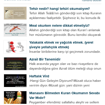
Tümünü Göster
kurtulur. Ağaçlar onun zulmünden kurtulur....
Tefsir nedir? hangi tefsiri okumalıyım?
Tefsir Allah Teâlâ’nın gönderdiği son kitap Kuranın
açıklanması faaliyetidir. Şüphesiz ki, bu konuda ilk
müfessir Rasulullah’tır. Sahabeler anlamadıkları
Meal okurken nelere dikkat etmeliyiz?
ayetleri peygamber efendimize soruyor. O da
Allahın gönderdiği son kitap olan Kuran’ı anlamak
bunları izah ediyor/tefsir ediyordu. “Biz sana...
her müslümanın görevidir. Bunu kendisi okuyarak
anlama imkânına sahip değilse meal, tefsir vb.
Yalakalık etmek ve yağcılık etmek. (yerel
yollarla anlamaya çalışmalıdır. Meal nedir? Arapça
şiveyle yellahçılık etmek)
bir kelime olan meal;...
İnsanlar biribilerine karşı iyi geçinmek zorundadır.
Ancak elinde güç olan (siyasi güç, ilmi güç,
Azrail Bir Tanemidir
makam gücü, nesep gücü, maddi güç, fiziki güç)
Halk arasında yaygın olan ve bazı rivayetlere de
diğer insanları ezebiliyor. Normal şartlarda elinde
dayandırdığına göre Azrail ölüm meleği olup onun
bu güçler...
yardımcıları vardır. Yine başka rivayetlere göre ise
Haftalık Vird
Azrail tek başına aynı anda binlerce insanın
-Hangi Gün Geleyim Diyorum?-Müsait oluca haber
canını...
veririm diyor.-Müsait gün: yani dizinin yeni
bölümünün yayınlanmadığı gün demekmiş! Bey
Manasını Bilmeden Kuran Okumanın Sevabı
efendinin Haftalık Virdi HAFTALIK VİRD Pazartesi
Var Mıdır?
Günü Hangi VİRD var?20:00 Star TV –...
Peygamber efendimiz sallallahu aleyhi ve sellem