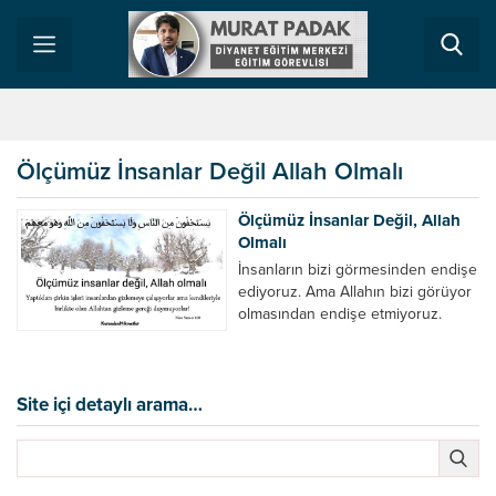
Ölçümüz İnsanlar Değil Allah Olmalı
Ölçümüz İnsanlar Değil, Allah
Olmalı
İnsanların bizi görmesinden endişe
ediyoruz. Ama Allahın bizi görüyor
olmasından endişe etmiyoruz.
İnsanların yaptığımız bazı işleri
görmesini istemiyoruz. Ama Allah
görüyor olmasına rağmen yine de
yapıyoruz. İnsanların bizi görüp de
Site içi detaylı arama…
kızmasından korkuyoruz. Ama Allah
bizimle birlikte olmasına rağmen
onun kızmasına aldırış etmeden
işimizi yapıyoruz. İnsanlar her