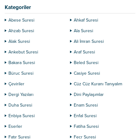
zaman yanımızda değil. Ama...
Kategoriler
Abese Suresi
Ahkaf Suresi
Ahzab Suresi
Ala Suresi
Alak Suresi
Ali İmran Suresi
Ankebut Suresi
Araf Suresi
Bakara Suresi
Beled Suresi
Büruc Suresi
Casiye Suresi
Çeviriler
Cüz Cüz Kuranı Tanıyalım
Dergi Yazıları
Dini Paylaşımlar
Duha Suresi
Enam Suresi
Enbiya Suresi
Enfal Suresi
Eserler
Fatiha Suresi
Fatır Suresi
Fecr Suresi