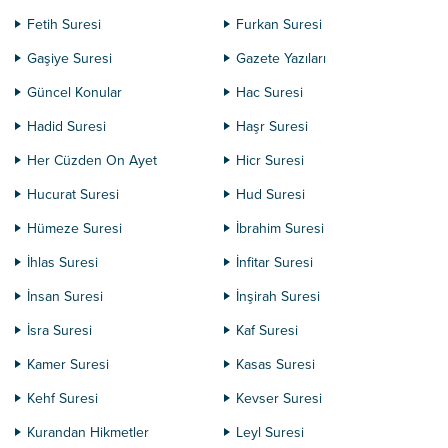
Fetih Suresi
Furkan Suresi
Gaşiye Suresi
Gazete Yazıları
Güncel Konular
Hac Suresi
Hadid Suresi
Haşr Suresi
Her Cüzden On Ayet
Hicr Suresi
Hucurat Suresi
Hud Suresi
Hümeze Suresi
İbrahim Suresi
İhlas Suresi
İnfitar Suresi
İnsan Suresi
İnşirah Suresi
İsra Suresi
Kaf Suresi
Kamer Suresi
Kasas Suresi
Kehf Suresi
Kevser Suresi
Kurandan Hikmetler
Leyl Suresi