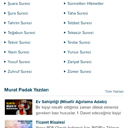
Şuara Suresi
Sünnetten Hikmetler
Şura Suresi
Taha Suresi
Tahrim Suresi
Tebbet Suresi
Teğabun Suresi
Tekasür Suresi
Tekvir Suresi
Tevbe Suresi
Yasin Suresi
Yunus Suresi
Yusuf Suresi
Zariyat Suresi
Zuhruf Suresi
Zümer Suresi
Murat Padak Yazıları
Tüm Yazıları
Ev Sahipliği (Misafir Ağırlama Adabı)
Bir kişiyi misafir ettiğimiz zaman dikkat etmemiz
gereken bazı hususlar. 1. Davet edeceğiniz kişiyi
son ana bırakmayın. Durumuna göre bir gün
Ticaret Risalesi
önce, bir hafta önce veya gün içinde davet edin....
Yazıyı PDF Olarak İndirmek İçin ‘İNDİR‘e Tıklayın.