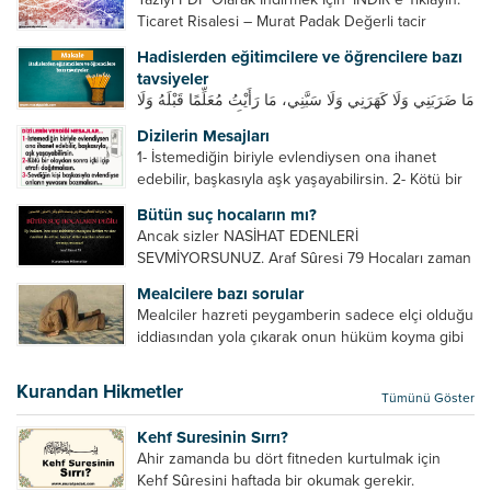
Ticaret Risalesi – Murat Padak Değerli tacir
kardeşim! Helal rızık kazanma yollarından biri de
Hadislerden eğitimcilere ve öğrencilere bazı
ticaret yapmaktır. Peygamber efendimiz de ticaret
tavsiyeler
yapmıştır. Hz. Hatice...
مَا ضَرَبَنِي وَلَا كَهَرَنِي وَلَا سَبَّنِي، مَا رَأَيْتُ مُعَلِّمًا قَبْلَهُ وَلَا
بَعْدَهُ أَحْسَنَ تَعْلِيمًا مِنْهُ، Resulullah sallallahu aleyhi
Dizilerin Mesajları
ve sellem beni dövmedi, azarlamadı ve bana
1- İstemediğin biriyle evlendiysen ona ihanet
sövmedi. Ben ne ondan önce...
edebilir, başkasıyla aşk yaşayabilirsin. 2- Kötü bir
olaydan sonra içki içip etrafı dağıtmalısın. 3-
Bütün suç hocaların mı?
Sevdiğin kişi başkasıyla evlendiyse onların
Ancak sizler NASİHAT EDENLERİ
yuvasını bozmalısın. 4- Hiçbir dizide...
SEVMİYORSUNUZ. Araf Sûresi 79 Hocaları zaman
zaman eleştirir, bazı yönlerde kendilerini
Mealcilere bazı sorular
geliştirmeleri hususunda bazen açık bazen gizli
Mealciler hazreti peygamberin sadece elçi olduğu
tenkitlerde bulunmuşuzdur. Örneğin hocalarda
iddiasından yola çıkarak onun hüküm koyma gibi
olması gereken hususları sıralar ve...
bir hakkının olmadığını söylerler. Onlara göre elçi,
elçilik yaptığı makam adına teşri yapamaz. Sadece
Kurandan Hikmetler
Tümünü Göster
elçi kelimesinin manasından...
Kehf Suresinin Sırrı?
Ahir zamanda bu dört fitneden kurtulmak için
Kehf Sûresini haftada bir okumak gerekir.