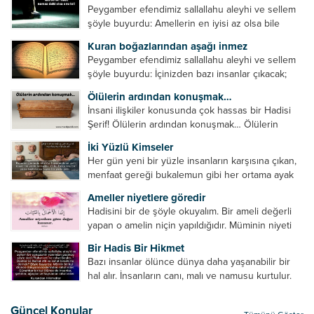
Peygamber efendimiz sallallahu aleyhi ve sellem
şöyle buyurdu: Amellerin en iyisi az olsa bile
devamlı olanıdır. Namaz, ibadetler içerisinde özel
Kuran boğazlarından aşağı inmez
bir yere sahiptir. Namaz kul ile Allah arasındaki bir
Peygamber efendimiz sallallahu aleyhi ve sellem
toplantıdır....
şöyle buyurdu: İçinizden bazı insanlar çıkacak;
onların namazlarını görünce kendi namazlarınızı
Ölülerin ardından konuşmak…
küçümseyeceksiniz. Onların oruçlarını görünce
İnsani ilişkiler konusunda çok hassas bir Hadisi
kendi oruçlarınızı küçümseyeceksiniz. Onların
Şerif! Ölülerin ardından konuşmak… Ölülerin
amellerini görünce kendi amellerinizi
ardından olumsuz konuşmak, hakaret etmek,
küçümseyeceksiniz. ...
İki Yüzlü Kimseler
küfretmek, sövmek, onların günah ve kusurlarını
Her gün yeni bir yüzle insanların karşısına çıkan,
zikretmek ölüye zarar vermez, fayda da vermez....
menfaat gereği bukalemun gibi her ortama ayak
uyduran kimseler yani iki yüzlü insanlar en şerli
Ameller niyetlere göredir
insan grubudur. Müminlerin yanında mümin gibi
Hadisini bir de şöyle okuyalım. Bir ameli değerli
duran,...
yapan o amelin niçin yapıldığıdır. Müminin niyeti
amelinden daha hayırlıdır. Gösteriş için kılınan
Bir Hadis Bir Hikmet
namazın hiçbir değeri yoktur. Gösteriş için
Bazı insanlar ölünce dünya daha yaşanabilir bir
okunan ezanın hiçbir...
hal alır. İnsanların canı, malı ve namusu kurtulur.
Hayvanlar onun zulmünden kurtulur. Sofrasına
yemek olmaktan kurtulur. Onu taşımaktan
Güncel Konular