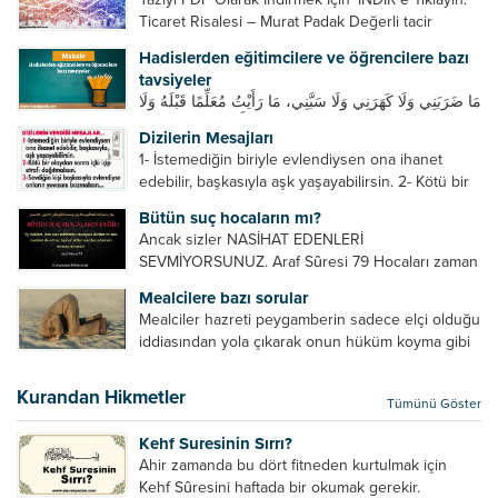
Ticaret Risalesi – Murat Padak Değerli tacir
kardeşim! Helal rızık kazanma yollarından biri de
Hadislerden eğitimcilere ve öğrencilere bazı
ticaret yapmaktır. Peygamber efendimiz de ticaret
tavsiyeler
yapmıştır. Hz. Hatice...
مَا ضَرَبَنِي وَلَا كَهَرَنِي وَلَا سَبَّنِي، مَا رَأَيْتُ مُعَلِّمًا قَبْلَهُ وَلَا
بَعْدَهُ أَحْسَنَ تَعْلِيمًا مِنْهُ، Resulullah sallallahu aleyhi
Dizilerin Mesajları
ve sellem beni dövmedi, azarlamadı ve bana
1- İstemediğin biriyle evlendiysen ona ihanet
sövmedi. Ben ne ondan önce...
edebilir, başkasıyla aşk yaşayabilirsin. 2- Kötü bir
olaydan sonra içki içip etrafı dağıtmalısın. 3-
Bütün suç hocaların mı?
Sevdiğin kişi başkasıyla evlendiyse onların
Ancak sizler NASİHAT EDENLERİ
yuvasını bozmalısın. 4- Hiçbir dizide...
SEVMİYORSUNUZ. Araf Sûresi 79 Hocaları zaman
zaman eleştirir, bazı yönlerde kendilerini
Mealcilere bazı sorular
geliştirmeleri hususunda bazen açık bazen gizli
Mealciler hazreti peygamberin sadece elçi olduğu
tenkitlerde bulunmuşuzdur. Örneğin hocalarda
iddiasından yola çıkarak onun hüküm koyma gibi
olması gereken hususları sıralar ve...
bir hakkının olmadığını söylerler. Onlara göre elçi,
elçilik yaptığı makam adına teşri yapamaz. Sadece
Kurandan Hikmetler
Tümünü Göster
elçi kelimesinin manasından...
Kehf Suresinin Sırrı?
Ahir zamanda bu dört fitneden kurtulmak için
Kehf Sûresini haftada bir okumak gerekir.