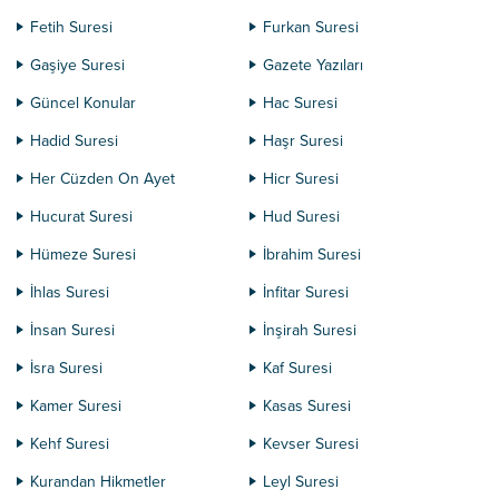
Fetih Suresi
Furkan Suresi
Gaşiye Suresi
Gazete Yazıları
Güncel Konular
Hac Suresi
Hadid Suresi
Haşr Suresi
Her Cüzden On Ayet
Hicr Suresi
Hucurat Suresi
Hud Suresi
Hümeze Suresi
İbrahim Suresi
İhlas Suresi
İnfitar Suresi
İnsan Suresi
İnşirah Suresi
İsra Suresi
Kaf Suresi
Kamer Suresi
Kasas Suresi
Kehf Suresi
Kevser Suresi
Kurandan Hikmetler
Leyl Suresi