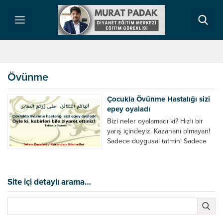
Övünme
Çocukla Övünme Hastalığı sizi
epey oyaladı
Bizi neler oyalamadı ki? Hızlı bir
yarış içindeyiz. Kazananı olmayan!
Sadece duygusal tatmin! Sadece
içimizdeki hırs ortaya çıkacak! Bu
bir yarıştır. Kazananı olmayan bir
yarış Gelin nasıl yarıştığımızı bir
görelim. Çokluk ve çokluk ile
Site içi detaylı arama…
övünme yarışı! Evimizde kullanılan
ama bize göre modası geçmiş
eşyaları değiştirme yarışı.. Yeni
koltuklar, yeni perdeler,...