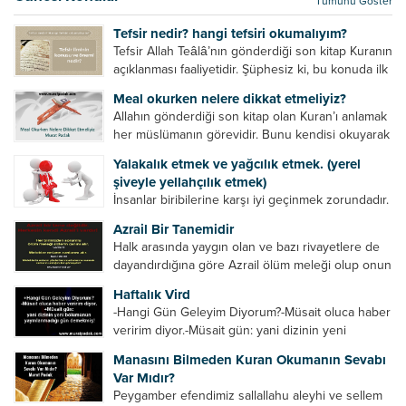
Tümünü Göster
kurtulur. Ağaçlar onun zulmünden kurtulur....
Tefsir nedir? hangi tefsiri okumalıyım?
Tefsir Allah Teâlâ’nın gönderdiği son kitap Kuranın
açıklanması faaliyetidir. Şüphesiz ki, bu konuda ilk
müfessir Rasulullah’tır. Sahabeler anlamadıkları
Meal okurken nelere dikkat etmeliyiz?
ayetleri peygamber efendimize soruyor. O da
Allahın gönderdiği son kitap olan Kuran’ı anlamak
bunları izah ediyor/tefsir ediyordu. “Biz sana...
her müslümanın görevidir. Bunu kendisi okuyarak
anlama imkânına sahip değilse meal, tefsir vb.
Yalakalık etmek ve yağcılık etmek. (yerel
yollarla anlamaya çalışmalıdır. Meal nedir? Arapça
şiveyle yellahçılık etmek)
bir kelime olan meal;...
İnsanlar biribilerine karşı iyi geçinmek zorundadır.
Ancak elinde güç olan (siyasi güç, ilmi güç,
Azrail Bir Tanemidir
makam gücü, nesep gücü, maddi güç, fiziki güç)
Halk arasında yaygın olan ve bazı rivayetlere de
diğer insanları ezebiliyor. Normal şartlarda elinde
dayandırdığına göre Azrail ölüm meleği olup onun
bu güçler...
yardımcıları vardır. Yine başka rivayetlere göre ise
Haftalık Vird
Azrail tek başına aynı anda binlerce insanın
-Hangi Gün Geleyim Diyorum?-Müsait oluca haber
canını...
veririm diyor.-Müsait gün: yani dizinin yeni
bölümünün yayınlanmadığı gün demekmiş! Bey
Manasını Bilmeden Kuran Okumanın Sevabı
efendinin Haftalık Virdi HAFTALIK VİRD Pazartesi
Var Mıdır?
Günü Hangi VİRD var?20:00 Star TV –...
Peygamber efendimiz sallallahu aleyhi ve sellem