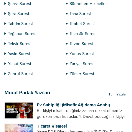
Şuara Suresi
Sünnetten Hikmetler
Şura Suresi
Taha Suresi
Tahrim Suresi
Tebbet Suresi
Teğabun Suresi
Tekasür Suresi
Tekvir Suresi
Tevbe Suresi
Yasin Suresi
Yunus Suresi
Yusuf Suresi
Zariyat Suresi
Zuhruf Suresi
Zümer Suresi
Murat Padak Yazıları
Tüm Yazıları
Ev Sahipliği (Misafir Ağırlama Adabı)
Bir kişiyi misafir ettiğimiz zaman dikkat etmemiz
gereken bazı hususlar. 1. Davet edeceğiniz kişiyi
son ana bırakmayın. Durumuna göre bir gün
Ticaret Risalesi
önce, bir hafta önce veya gün içinde davet edin....
Yazıyı PDF Olarak İndirmek İçin ‘İNDİR‘e Tıklayın.