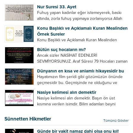
Bazılarımız din hususunda imtihan ediliriz. Yanlış
Nur Suresi 33. Ayet
din algısı, yanlış din öğreten hoca algısını yenmek
Fuhuş yapan kadınlar eğer istemeyerek, baskı
vb. Dini doğru...
altında, zorla fuhuş yapmaya zorlanıyorsa Allah
teâlâ onları da affedecektir. “İffetli olmak isteyen
Konu Başlıklı ve Açıklamalı Kuran Mealinden
cariyelerinizi dünya hayatının menfaatini elde
Örnek Sureler
etmek için fuhuş yapmaya zorlamayın. Her...
Konu Başlıklı ve Açıklamalı Kuran Mealinden
Örnek Surelerİndir
Bütün suç hocaların mı?
Ancak sizler NASİHAT EDENLERİ
SEVMİYORSUNUZ. Araf Sûresi 79 Hocaları zaman
zaman eleştirir, bazı yönlerde kendilerini
Dünyanın en kısa ve anlamlı hikayesidir bu
geliştirmeleri hususunda bazen açık bazen gizli
Hayatımızın film şeridi gibi gözümüzün önünde
tenkitlerde bulunmuşuzdur. Örneğin hocalarda
geçmesidir bu. Geçmişinde ne olduğunu ve
olması gereken hususları sıralar ve...
geleceğinde ne olacağını öğrenmek isteyen bu
Nasiye kelimesi alın demektir
âyetlere baksın. Hayatı özetler misin sorusuna
Nasiye kelimesi alın demektir. Başın ön üst
verilebilecek en kısa ve bir o...
kısmına verilen isimdir. Bilim adamları beyni
inceledikleri zaman şu sonuca varmışlardır:
Beynin ön kısmında bulunan bölüme ön bellek
Sünnetten Hikmetler
Tümünü Göster
denir. Bu kısım insan vücudunda...
Günde bir vakit namaz dahi olsa onu kıl!