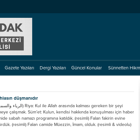
Gazete Yazıları
Dergi Yazıları
Güncel Konular
Sünnetten Hikm
İhlasın düşmanıdır
meye çalışmak. Süm’et: Kulun, kendisi hakkında konuşulması için haber
de sabah namazı programına katıldık. (resimli) Falan fakirin evine
rdük. (resimli) Falan camide Müezzin, İmam, olduk. (resimli & videolu)