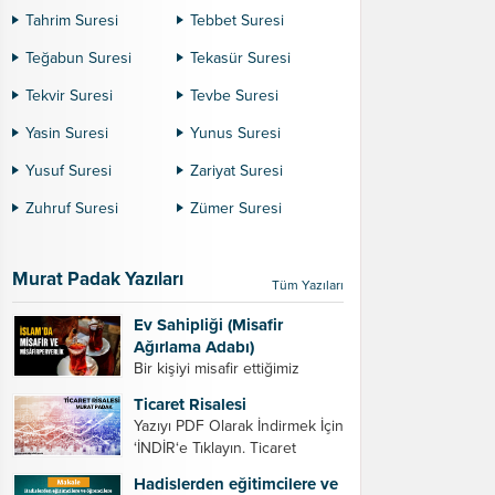
Tahrim Suresi
Tebbet Suresi
Teğabun Suresi
Tekasür Suresi
Tekvir Suresi
Tevbe Suresi
Yasin Suresi
Yunus Suresi
Yusuf Suresi
Zariyat Suresi
Zuhruf Suresi
Zümer Suresi
Murat Padak Yazıları
Tüm Yazıları
Ev Sahipliği (Misafir
Ağırlama Adabı)
Bir kişiyi misafir ettiğimiz
zaman dikkat etmemiz
Ticaret Risalesi
gereken bazı hususlar. 1.
Yazıyı PDF Olarak İndirmek İçin
Davet edeceğiniz kişiyi son
‘İNDİR‘e Tıklayın. Ticaret
ana bırakmayın. Durumuna
Risalesi – Murat Padak Değerli
göre bir gün önce, bir hafta
Hadislerden eğitimcilere ve
tacir kardeşim! Helal rızık