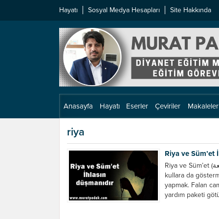
Hayatı
Sosyal Medya Hesapları
Site Hakkında
Anasayfa
Hayatı
Eserler
Çeviriler
Makaleler
riya
Riya ve Süm’et 
Riya ve Süm’et (الرياء والسمعة) Riya: Kul ile Allah arasında kalması gereken bir şeyi
kullara da göster
yapmak. Falan cami
yardım paketi götü
Falan cenaze...