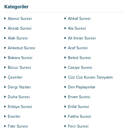
daha tebliğ ile görevlendirilmeden
Kategoriler
önce Semud şehrinde...
Abese Suresi
Ahkaf Suresi
Ahzab Suresi
Ala Suresi
Alak Suresi
Ali İmran Suresi
Ankebut Suresi
Araf Suresi
Bakara Suresi
Beled Suresi
Büruc Suresi
Casiye Suresi
Çeviriler
Cüz Cüz Kuranı Tanıyalım
Dergi Yazıları
Dini Paylaşımlar
Duha Suresi
Enam Suresi
Enbiya Suresi
Enfal Suresi
Eserler
Fatiha Suresi
Fatır Suresi
Fecr Suresi