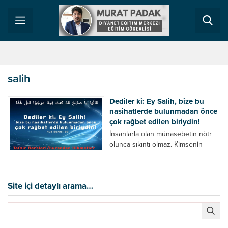
salih
Dediler ki: Ey Salih, bize bu
nasihatlerde bulunmadan önce
çok rağbet edilen biriydin!
İnsanlarla olan münasebetin nötr
olunca sıkıntı olmaz. Kimsenin
yanlışına yanlış demezsen,
kimsenin günahına karşımazsan,
kimsenin haramına ve helaline
karşımazsan sen iyi insansın, sen
Site içi detaylı arama…
iyi bir hocasın, sen iyi bir vaizsindir.
Ama milletin hatasını düzeltme
işine girince bu sefer de senden
kötüsü yoktur. Salih peygamber