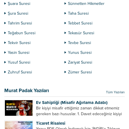
Şuara Suresi
Sünnetten Hikmetler
Şura Suresi
Taha Suresi
Tahrim Suresi
Tebbet Suresi
Teğabun Suresi
Tekasür Suresi
Tekvir Suresi
Tevbe Suresi
Yasin Suresi
Yunus Suresi
Yusuf Suresi
Zariyat Suresi
Zuhruf Suresi
Zümer Suresi
Murat Padak Yazıları
Tüm Yazıları
Ev Sahipliği (Misafir Ağırlama Adabı)
Bir kişiyi misafir ettiğimiz zaman dikkat etmemiz
gereken bazı hususlar. 1. Davet edeceğiniz kişiyi
son ana bırakmayın. Durumuna göre bir gün
Ticaret Risalesi
önce, bir hafta önce veya gün içinde davet edin....
Yazıyı PDF Olarak İndirmek İçin ‘İNDİR‘e Tıklayın.