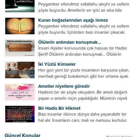
Peygamber efendimiz sallallahu aleyhi ve sellem
şöyle buyurdu: Amellerin en iyisi az olsa bile
devamlı olanıdır. Namaz, ibadetler içerisinde özel
Kuran boğazlarından aşağı inmez
bir yere sahiptir. Namaz kul ile Allah arasındaki bir
Peygamber efendimiz sallallahu aleyhi ve sellem
toplantıdır....
şöyle buyurdu: İçinizden bazı insanlar çıkacak;
onların namazlarını görünce kendi namazlarınızı
Ölülerin ardından konuşmak…
küçümseyeceksiniz. Onların oruçlarını görünce
İnsani ilişkiler konusunda çok hassas bir Hadisi
kendi oruçlarınızı küçümseyeceksiniz. Onların
Şerif! Ölülerin ardından konuşmak… Ölülerin
amellerini görünce kendi amellerinizi
ardından olumsuz konuşmak, hakaret etmek,
küçümseyeceksiniz. ...
İki Yüzlü Kimseler
küfretmek, sövmek, onların günah ve kusurlarını
Her gün yeni bir yüzle insanların karşısına çıkan,
zikretmek ölüye zarar vermez, fayda da vermez....
menfaat gereği bukalemun gibi her ortama ayak
uyduran kimseler yani iki yüzlü insanlar en şerli
Ameller niyetlere göredir
insan grubudur. Müminlerin yanında mümin gibi
Hadisini bir de şöyle okuyalım. Bir ameli değerli
duran,...
yapan o amelin niçin yapıldığıdır. Müminin niyeti
amelinden daha hayırlıdır. Gösteriş için kılınan
Bir Hadis Bir Hikmet
namazın hiçbir değeri yoktur. Gösteriş için
Bazı insanlar ölünce dünya daha yaşanabilir bir
okunan ezanın hiçbir...
hal alır. İnsanların canı, malı ve namusu kurtulur.
Hayvanlar onun zulmünden kurtulur. Sofrasına
yemek olmaktan kurtulur. Onu taşımaktan
Güncel Konular