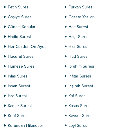
Fetih Suresi
Furkan Suresi
Gaşiye Suresi
Gazete Yazıları
Güncel Konular
Hac Suresi
Hadid Suresi
Haşr Suresi
Her Cüzden On Ayet
Hicr Suresi
Hucurat Suresi
Hud Suresi
Hümeze Suresi
İbrahim Suresi
İhlas Suresi
İnfitar Suresi
İnsan Suresi
İnşirah Suresi
İsra Suresi
Kaf Suresi
Kamer Suresi
Kasas Suresi
Kehf Suresi
Kevser Suresi
Kurandan Hikmetler
Leyl Suresi