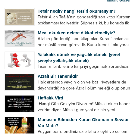
Tümünü Göster
kurtulur. Ağaçlar onun zulmünden kurtulur....
Tefsir nedir? hangi tefsiri okumalıyım?
Tefsir Allah Teâlâ’nın gönderdiği son kitap Kuranın
açıklanması faaliyetidir. Şüphesiz ki, bu konuda ilk
müfessir Rasulullah’tır. Sahabeler anlamadıkları
Meal okurken nelere dikkat etmeliyiz?
ayetleri peygamber efendimize soruyor. O da
Allahın gönderdiği son kitap olan Kuran’ı anlamak
bunları izah ediyor/tefsir ediyordu. “Biz sana...
her müslümanın görevidir. Bunu kendisi okuyarak
anlama imkânına sahip değilse meal, tefsir vb.
Yalakalık etmek ve yağcılık etmek. (yerel
yollarla anlamaya çalışmalıdır. Meal nedir? Arapça
şiveyle yellahçılık etmek)
bir kelime olan meal;...
İnsanlar biribilerine karşı iyi geçinmek zorundadır.
Ancak elinde güç olan (siyasi güç, ilmi güç,
Azrail Bir Tanemidir
makam gücü, nesep gücü, maddi güç, fiziki güç)
Halk arasında yaygın olan ve bazı rivayetlere de
diğer insanları ezebiliyor. Normal şartlarda elinde
dayandırdığına göre Azrail ölüm meleği olup onun
bu güçler...
yardımcıları vardır. Yine başka rivayetlere göre ise
Haftalık Vird
Azrail tek başına aynı anda binlerce insanın
-Hangi Gün Geleyim Diyorum?-Müsait oluca haber
canını...
veririm diyor.-Müsait gün: yani dizinin yeni
bölümünün yayınlanmadığı gün demekmiş! Bey
Manasını Bilmeden Kuran Okumanın Sevabı
efendinin Haftalık Virdi HAFTALIK VİRD Pazartesi
Var Mıdır?
Günü Hangi VİRD var?20:00 Star TV –...
Peygamber efendimiz sallallahu aleyhi ve sellem