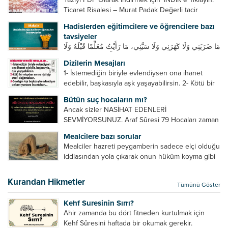
Ticaret Risalesi – Murat Padak Değerli tacir
kardeşim! Helal rızık kazanma yollarından biri de
Hadislerden eğitimcilere ve öğrencilere bazı
ticaret yapmaktır. Peygamber efendimiz de ticaret
tavsiyeler
yapmıştır. Hz. Hatice...
مَا ضَرَبَنِي وَلَا كَهَرَنِي وَلَا سَبَّنِي، مَا رَأَيْتُ مُعَلِّمًا قَبْلَهُ وَلَا
بَعْدَهُ أَحْسَنَ تَعْلِيمًا مِنْهُ، Resulullah sallallahu aleyhi
Dizilerin Mesajları
ve sellem beni dövmedi, azarlamadı ve bana
1- İstemediğin biriyle evlendiysen ona ihanet
sövmedi. Ben ne ondan önce...
edebilir, başkasıyla aşk yaşayabilirsin. 2- Kötü bir
olaydan sonra içki içip etrafı dağıtmalısın. 3-
Bütün suç hocaların mı?
Sevdiğin kişi başkasıyla evlendiyse onların
Ancak sizler NASİHAT EDENLERİ
yuvasını bozmalısın. 4- Hiçbir dizide...
SEVMİYORSUNUZ. Araf Sûresi 79 Hocaları zaman
zaman eleştirir, bazı yönlerde kendilerini
Mealcilere bazı sorular
geliştirmeleri hususunda bazen açık bazen gizli
Mealciler hazreti peygamberin sadece elçi olduğu
tenkitlerde bulunmuşuzdur. Örneğin hocalarda
iddiasından yola çıkarak onun hüküm koyma gibi
olması gereken hususları sıralar ve...
bir hakkının olmadığını söylerler. Onlara göre elçi,
elçilik yaptığı makam adına teşri yapamaz. Sadece
Kurandan Hikmetler
Tümünü Göster
elçi kelimesinin manasından...
Kehf Suresinin Sırrı?
Ahir zamanda bu dört fitneden kurtulmak için
Kehf Sûresini haftada bir okumak gerekir.