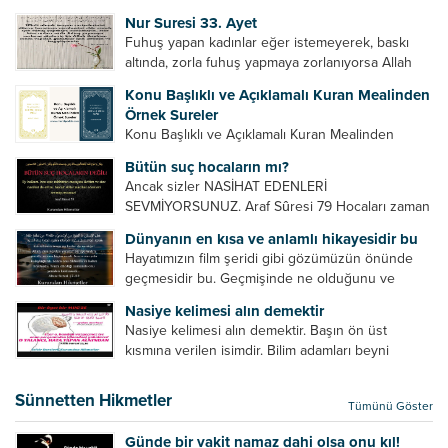
Bazılarımız din hususunda imtihan ediliriz. Yanlış
Nur Suresi 33. Ayet
din algısı, yanlış din öğreten hoca algısını yenmek
Fuhuş yapan kadınlar eğer istemeyerek, baskı
vb. Dini doğru...
altında, zorla fuhuş yapmaya zorlanıyorsa Allah
teâlâ onları da affedecektir. “İffetli olmak isteyen
Konu Başlıklı ve Açıklamalı Kuran Mealinden
cariyelerinizi dünya hayatının menfaatini elde
Örnek Sureler
etmek için fuhuş yapmaya zorlamayın. Her...
Konu Başlıklı ve Açıklamalı Kuran Mealinden
Örnek Surelerİndir
Bütün suç hocaların mı?
Ancak sizler NASİHAT EDENLERİ
SEVMİYORSUNUZ. Araf Sûresi 79 Hocaları zaman
zaman eleştirir, bazı yönlerde kendilerini
Dünyanın en kısa ve anlamlı hikayesidir bu
geliştirmeleri hususunda bazen açık bazen gizli
Hayatımızın film şeridi gibi gözümüzün önünde
tenkitlerde bulunmuşuzdur. Örneğin hocalarda
geçmesidir bu. Geçmişinde ne olduğunu ve
olması gereken hususları sıralar ve...
geleceğinde ne olacağını öğrenmek isteyen bu
Nasiye kelimesi alın demektir
âyetlere baksın. Hayatı özetler misin sorusuna
Nasiye kelimesi alın demektir. Başın ön üst
verilebilecek en kısa ve bir o...
kısmına verilen isimdir. Bilim adamları beyni
inceledikleri zaman şu sonuca varmışlardır:
Beynin ön kısmında bulunan bölüme ön bellek
Sünnetten Hikmetler
Tümünü Göster
denir. Bu kısım insan vücudunda...
Günde bir vakit namaz dahi olsa onu kıl!