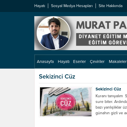
Hayatı
Sosyal Medya Hesapları
Site Hakkında
Anasayfa
Hayatı
Eserler
Çeviriler
Makaleler
Sekizinci Cüz
Sekizinci Cüz
Kuranı tanıyalım S
sure biter. Ardında
bazı yanlışlıklar 
günahın gizli ve aç