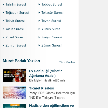
Tahrim Suresi
Tebbet Suresi
Teğabun Suresi
Tekasür Suresi
Tekvir Suresi
Tevbe Suresi
Yasin Suresi
Yunus Suresi
Yusuf Suresi
Zariyat Suresi
Zuhruf Suresi
Zümer Suresi
Murat Padak Yazıları
Tüm Yazıları
Ev Sahipliği (Misafir
Ağırlama Adabı)
Bir kişiyi misafir ettiğimiz
zaman dikkat etmemiz
Ticaret Risalesi
gereken bazı hususlar. 1.
Yazıyı PDF Olarak İndirmek İçin
Davet edeceğiniz kişiyi son
‘İNDİR‘e Tıklayın. Ticaret
ana bırakmayın. Durumuna
Risalesi – Murat Padak Değerli
göre bir gün önce, bir hafta
Hadislerden eğitimcilere ve
tacir kardeşim! Helal rızık