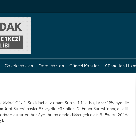
Gazete Yazıları
Dergi Yazıları
Güncel Konular
Sünnetten Hikm
ekizinci Cüz 1. Sekizinci cüz enam Suresi 111 ile başlar ve 165. ayet ile
n Araf Suresi başlar 87. ayetle cüz biter. 2. Enam Suresi inançla ilgili
üzerinde durur ve her âyet bu anlamda dikkat çekicidir. 3. Enam 120′ de
ık...