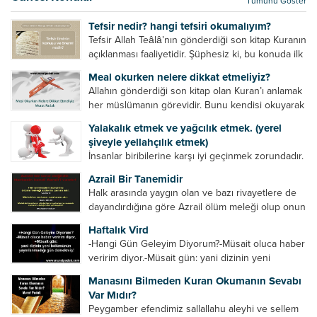
Tümünü Göster
kurtulur. Ağaçlar onun zulmünden kurtulur....
Tefsir nedir? hangi tefsiri okumalıyım?
Tefsir Allah Teâlâ’nın gönderdiği son kitap Kuranın
açıklanması faaliyetidir. Şüphesiz ki, bu konuda ilk
müfessir Rasulullah’tır. Sahabeler anlamadıkları
Meal okurken nelere dikkat etmeliyiz?
ayetleri peygamber efendimize soruyor. O da
Allahın gönderdiği son kitap olan Kuran’ı anlamak
bunları izah ediyor/tefsir ediyordu. “Biz sana...
her müslümanın görevidir. Bunu kendisi okuyarak
anlama imkânına sahip değilse meal, tefsir vb.
Yalakalık etmek ve yağcılık etmek. (yerel
yollarla anlamaya çalışmalıdır. Meal nedir? Arapça
şiveyle yellahçılık etmek)
bir kelime olan meal;...
İnsanlar biribilerine karşı iyi geçinmek zorundadır.
Ancak elinde güç olan (siyasi güç, ilmi güç,
Azrail Bir Tanemidir
makam gücü, nesep gücü, maddi güç, fiziki güç)
Halk arasında yaygın olan ve bazı rivayetlere de
diğer insanları ezebiliyor. Normal şartlarda elinde
dayandırdığına göre Azrail ölüm meleği olup onun
bu güçler...
yardımcıları vardır. Yine başka rivayetlere göre ise
Haftalık Vird
Azrail tek başına aynı anda binlerce insanın
-Hangi Gün Geleyim Diyorum?-Müsait oluca haber
canını...
veririm diyor.-Müsait gün: yani dizinin yeni
bölümünün yayınlanmadığı gün demekmiş! Bey
Manasını Bilmeden Kuran Okumanın Sevabı
efendinin Haftalık Virdi HAFTALIK VİRD Pazartesi
Var Mıdır?
Günü Hangi VİRD var?20:00 Star TV –...
Peygamber efendimiz sallallahu aleyhi ve sellem