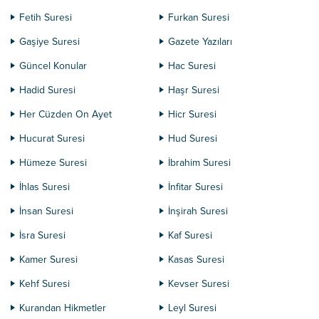
Fetih Suresi
Furkan Suresi
Gaşiye Suresi
Gazete Yazıları
Güncel Konular
Hac Suresi
Hadid Suresi
Haşr Suresi
Her Cüzden On Ayet
Hicr Suresi
Hucurat Suresi
Hud Suresi
Hümeze Suresi
İbrahim Suresi
İhlas Suresi
İnfitar Suresi
İnsan Suresi
İnşirah Suresi
İsra Suresi
Kaf Suresi
Kamer Suresi
Kasas Suresi
Kehf Suresi
Kevser Suresi
Kurandan Hikmetler
Leyl Suresi