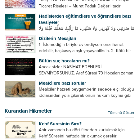
Ticaret Risalesi – Murat Padak Değerli tacir
kardeşim! Helal rızık kazanma yollarından biri de
Hadislerden eğitimcilere ve öğrencilere bazı
ticaret yapmaktır. Peygamber efendimiz de ticaret
tavsiyeler
yapmıştır. Hz. Hatice...
مَا ضَرَبَنِي وَلَا كَهَرَنِي وَلَا سَبَّنِي، مَا رَأَيْتُ مُعَلِّمًا قَبْلَهُ وَلَا
بَعْدَهُ أَحْسَنَ تَعْلِيمًا مِنْهُ، Resulullah sallallahu aleyhi
Dizilerin Mesajları
ve sellem beni dövmedi, azarlamadı ve bana
1- İstemediğin biriyle evlendiysen ona ihanet
sövmedi. Ben ne ondan önce...
edebilir, başkasıyla aşk yaşayabilirsin. 2- Kötü bir
olaydan sonra içki içip etrafı dağıtmalısın. 3-
Bütün suç hocaların mı?
Sevdiğin kişi başkasıyla evlendiyse onların
Ancak sizler NASİHAT EDENLERİ
yuvasını bozmalısın. 4- Hiçbir dizide...
SEVMİYORSUNUZ. Araf Sûresi 79 Hocaları zaman
zaman eleştirir, bazı yönlerde kendilerini
Mealcilere bazı sorular
geliştirmeleri hususunda bazen açık bazen gizli
Mealciler hazreti peygamberin sadece elçi olduğu
tenkitlerde bulunmuşuzdur. Örneğin hocalarda
iddiasından yola çıkarak onun hüküm koyma gibi
olması gereken hususları sıralar ve...
bir hakkının olmadığını söylerler. Onlara göre elçi,
elçilik yaptığı makam adına teşri yapamaz. Sadece
Kurandan Hikmetler
Tümünü Göster
elçi kelimesinin manasından...
Kehf Suresinin Sırrı?
Ahir zamanda bu dört fitneden kurtulmak için
Kehf Sûresini haftada bir okumak gerekir.