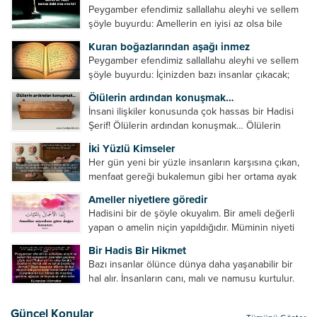
Peygamber efendimiz sallallahu aleyhi ve sellem
şöyle buyurdu: Amellerin en iyisi az olsa bile
devamlı olanıdır. Namaz, ibadetler içerisinde özel
Kuran boğazlarından aşağı inmez
bir yere sahiptir. Namaz kul ile Allah arasındaki bir
Peygamber efendimiz sallallahu aleyhi ve sellem
toplantıdır....
şöyle buyurdu: İçinizden bazı insanlar çıkacak;
onların namazlarını görünce kendi namazlarınızı
Ölülerin ardından konuşmak…
küçümseyeceksiniz. Onların oruçlarını görünce
İnsani ilişkiler konusunda çok hassas bir Hadisi
kendi oruçlarınızı küçümseyeceksiniz. Onların
Şerif! Ölülerin ardından konuşmak… Ölülerin
amellerini görünce kendi amellerinizi
ardından olumsuz konuşmak, hakaret etmek,
küçümseyeceksiniz. ...
İki Yüzlü Kimseler
küfretmek, sövmek, onların günah ve kusurlarını
Her gün yeni bir yüzle insanların karşısına çıkan,
zikretmek ölüye zarar vermez, fayda da vermez....
menfaat gereği bukalemun gibi her ortama ayak
uyduran kimseler yani iki yüzlü insanlar en şerli
Ameller niyetlere göredir
insan grubudur. Müminlerin yanında mümin gibi
Hadisini bir de şöyle okuyalım. Bir ameli değerli
duran,...
yapan o amelin niçin yapıldığıdır. Müminin niyeti
amelinden daha hayırlıdır. Gösteriş için kılınan
Bir Hadis Bir Hikmet
namazın hiçbir değeri yoktur. Gösteriş için
Bazı insanlar ölünce dünya daha yaşanabilir bir
okunan ezanın hiçbir...
hal alır. İnsanların canı, malı ve namusu kurtulur.
Hayvanlar onun zulmünden kurtulur. Sofrasına
yemek olmaktan kurtulur. Onu taşımaktan
Güncel Konular