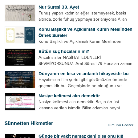
Bazılarımız din hususunda imtihan ediliriz. Yanlış
Nur Suresi 33. Ayet
din algısı, yanlış din öğreten hoca algısını yenmek
Fuhuş yapan kadınlar eğer istemeyerek, baskı
vb. Dini doğru...
altında, zorla fuhuş yapmaya zorlanıyorsa Allah
teâlâ onları da affedecektir. “İffetli olmak isteyen
Konu Başlıklı ve Açıklamalı Kuran Mealinden
cariyelerinizi dünya hayatının menfaatini elde
Örnek Sureler
etmek için fuhuş yapmaya zorlamayın. Her...
Konu Başlıklı ve Açıklamalı Kuran Mealinden
Örnek Surelerİndir
Bütün suç hocaların mı?
Ancak sizler NASİHAT EDENLERİ
SEVMİYORSUNUZ. Araf Sûresi 79 Hocaları zaman
zaman eleştirir, bazı yönlerde kendilerini
Dünyanın en kısa ve anlamlı hikayesidir bu
geliştirmeleri hususunda bazen açık bazen gizli
Hayatımızın film şeridi gibi gözümüzün önünde
tenkitlerde bulunmuşuzdur. Örneğin hocalarda
geçmesidir bu. Geçmişinde ne olduğunu ve
olması gereken hususları sıralar ve...
geleceğinde ne olacağını öğrenmek isteyen bu
Nasiye kelimesi alın demektir
âyetlere baksın. Hayatı özetler misin sorusuna
Nasiye kelimesi alın demektir. Başın ön üst
verilebilecek en kısa ve bir o...
kısmına verilen isimdir. Bilim adamları beyni
inceledikleri zaman şu sonuca varmışlardır:
Beynin ön kısmında bulunan bölüme ön bellek
Sünnetten Hikmetler
Tümünü Göster
denir. Bu kısım insan vücudunda...
Günde bir vakit namaz dahi olsa onu kıl!