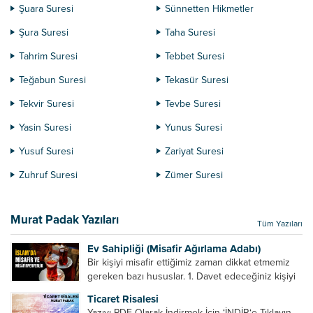
Şuara Suresi
Sünnetten Hikmetler
Şura Suresi
Taha Suresi
Tahrim Suresi
Tebbet Suresi
Teğabun Suresi
Tekasür Suresi
Tekvir Suresi
Tevbe Suresi
Yasin Suresi
Yunus Suresi
Yusuf Suresi
Zariyat Suresi
Zuhruf Suresi
Zümer Suresi
Murat Padak Yazıları
Tüm Yazıları
Ev Sahipliği (Misafir Ağırlama Adabı)
Bir kişiyi misafir ettiğimiz zaman dikkat etmemiz
gereken bazı hususlar. 1. Davet edeceğiniz kişiyi
son ana bırakmayın. Durumuna göre bir gün
Ticaret Risalesi
önce, bir hafta önce veya gün içinde davet edin....
Yazıyı PDF Olarak İndirmek İçin ‘İNDİR‘e Tıklayın.