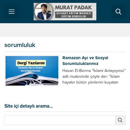
sorumluluk
Ramazan Ayı ve Sosyal
Sorumluluklarımız
Hasan El-Benna “İslami Anlayışımız”
adlı risalesinde şöyle der: “İslam
hayatın bütün yönlerini kuşatan
kapsamlı bir nizamdır. Şu halde o:
Hem devlet ve vatan, hem
hükümet ve ümmettir. Hem ahlak
ve kuvvet hem rahmet ve adalettir.
Site içi detaylı arama…
Hem kültür ve kanun hem ilim ve
hüküm vermedir. Hem madde ve
servet hem kazanç...