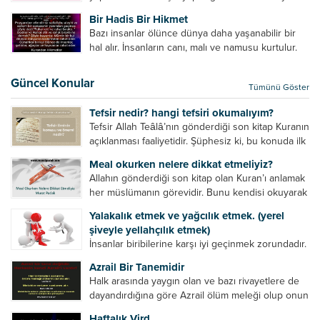
amelinden daha hayırlıdır. Gösteriş için kılınan
Bir Hadis Bir Hikmet
namazın hiçbir değeri yoktur. Gösteriş için
Bazı insanlar ölünce dünya daha yaşanabilir bir
okunan ezanın hiçbir...
hal alır. İnsanların canı, malı ve namusu kurtulur.
Hayvanlar onun zulmünden kurtulur. Sofrasına
yemek olmaktan kurtulur. Onu taşımaktan
Güncel Konular
Tümünü Göster
kurtulur. Ağaçlar onun zulmünden kurtulur....
Tefsir nedir? hangi tefsiri okumalıyım?
Tefsir Allah Teâlâ’nın gönderdiği son kitap Kuranın
açıklanması faaliyetidir. Şüphesiz ki, bu konuda ilk
müfessir Rasulullah’tır. Sahabeler anlamadıkları
Meal okurken nelere dikkat etmeliyiz?
ayetleri peygamber efendimize soruyor. O da
Allahın gönderdiği son kitap olan Kuran’ı anlamak
bunları izah ediyor/tefsir ediyordu. “Biz sana...
her müslümanın görevidir. Bunu kendisi okuyarak
anlama imkânına sahip değilse meal, tefsir vb.
Yalakalık etmek ve yağcılık etmek. (yerel
yollarla anlamaya çalışmalıdır. Meal nedir? Arapça
şiveyle yellahçılık etmek)
bir kelime olan meal;...
İnsanlar biribilerine karşı iyi geçinmek zorundadır.
Ancak elinde güç olan (siyasi güç, ilmi güç,
Azrail Bir Tanemidir
makam gücü, nesep gücü, maddi güç, fiziki güç)
Halk arasında yaygın olan ve bazı rivayetlere de
diğer insanları ezebiliyor. Normal şartlarda elinde
dayandırdığına göre Azrail ölüm meleği olup onun
bu güçler...
yardımcıları vardır. Yine başka rivayetlere göre ise
Haftalık Vird