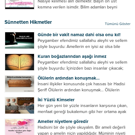
Nasiye kelimesi alın demektir. Başın ön üst
verilebilecek en kısa ve bir o...
kısmına verilen isimdir. Bilim adamları beyni
inceledikleri zaman şu sonuca varmışlardır:
Beynin ön kısmında bulunan bölüme ön bellek
Sünnetten Hikmetler
Tümünü Göster
denir. Bu kısım insan vücudunda...
Günde bir vakit namaz dahi olsa onu kıl!
Peygamber efendimiz sallallahu aleyhi ve sellem
şöyle buyurdu: Amellerin en iyisi az olsa bile
devamlı olanıdır. Namaz, ibadetler içerisinde özel
Kuran boğazlarından aşağı inmez
bir yere sahiptir. Namaz kul ile Allah arasındaki bir
Peygamber efendimiz sallallahu aleyhi ve sellem
toplantıdır....
şöyle buyurdu: İçinizden bazı insanlar çıkacak;
onların namazlarını görünce kendi namazlarınızı
Ölülerin ardından konuşmak…
küçümseyeceksiniz. Onların oruçlarını görünce
İnsani ilişkiler konusunda çok hassas bir Hadisi
kendi oruçlarınızı küçümseyeceksiniz. Onların
Şerif! Ölülerin ardından konuşmak… Ölülerin
amellerini görünce kendi amellerinizi
ardından olumsuz konuşmak, hakaret etmek,
küçümseyeceksiniz. ...
İki Yüzlü Kimseler
küfretmek, sövmek, onların günah ve kusurlarını
Her gün yeni bir yüzle insanların karşısına çıkan,
zikretmek ölüye zarar vermez, fayda da vermez....
menfaat gereği bukalemun gibi her ortama ayak
uyduran kimseler yani iki yüzlü insanlar en şerli
Ameller niyetlere göredir
insan grubudur. Müminlerin yanında mümin gibi
Hadisini bir de şöyle okuyalım. Bir ameli değerli
duran,...
yapan o amelin niçin yapıldığıdır. Müminin niyeti