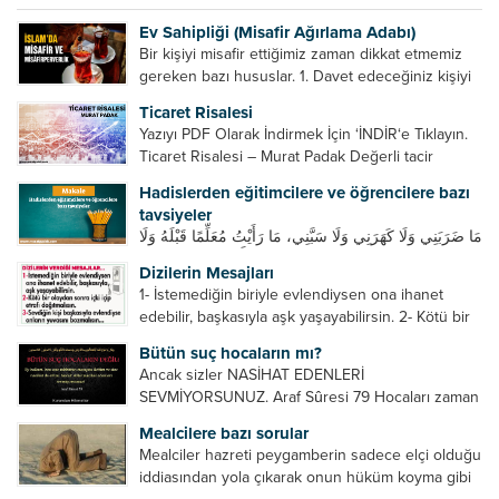
Ev Sahipliği (Misafir Ağırlama Adabı)
Bir kişiyi misafir ettiğimiz zaman dikkat etmemiz
gereken bazı hususlar. 1. Davet edeceğiniz kişiyi
son ana bırakmayın. Durumuna göre bir gün
Ticaret Risalesi
önce, bir hafta önce veya gün içinde davet edin....
Yazıyı PDF Olarak İndirmek İçin ‘İNDİR‘e Tıklayın.
Ticaret Risalesi – Murat Padak Değerli tacir
kardeşim! Helal rızık kazanma yollarından biri de
Hadislerden eğitimcilere ve öğrencilere bazı
ticaret yapmaktır. Peygamber efendimiz de ticaret
tavsiyeler
yapmıştır. Hz. Hatice...
مَا ضَرَبَنِي وَلَا كَهَرَنِي وَلَا سَبَّنِي، مَا رَأَيْتُ مُعَلِّمًا قَبْلَهُ وَلَا
بَعْدَهُ أَحْسَنَ تَعْلِيمًا مِنْهُ، Resulullah sallallahu aleyhi
Dizilerin Mesajları
ve sellem beni dövmedi, azarlamadı ve bana
1- İstemediğin biriyle evlendiysen ona ihanet
sövmedi. Ben ne ondan önce...
edebilir, başkasıyla aşk yaşayabilirsin. 2- Kötü bir
olaydan sonra içki içip etrafı dağıtmalısın. 3-
Bütün suç hocaların mı?
Sevdiğin kişi başkasıyla evlendiyse onların
Ancak sizler NASİHAT EDENLERİ
yuvasını bozmalısın. 4- Hiçbir dizide...
SEVMİYORSUNUZ. Araf Sûresi 79 Hocaları zaman
zaman eleştirir, bazı yönlerde kendilerini
Mealcilere bazı sorular
geliştirmeleri hususunda bazen açık bazen gizli
Mealciler hazreti peygamberin sadece elçi olduğu
tenkitlerde bulunmuşuzdur. Örneğin hocalarda
iddiasından yola çıkarak onun hüküm koyma gibi
olması gereken hususları sıralar ve...