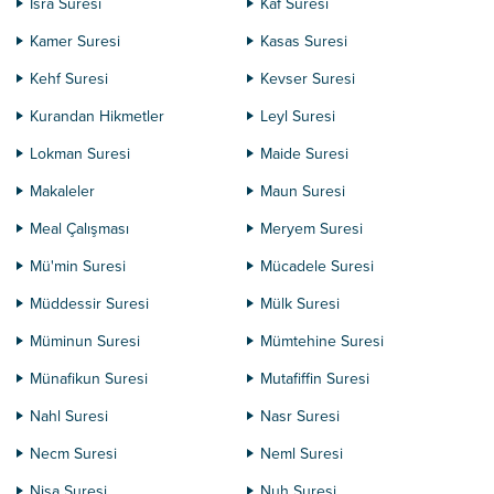
İsra Suresi
Kaf Suresi
Kamer Suresi
Kasas Suresi
Kehf Suresi
Kevser Suresi
Kurandan Hikmetler
Leyl Suresi
Lokman Suresi
Maide Suresi
Makaleler
Maun Suresi
Meal Çalışması
Meryem Suresi
Mü'min Suresi
Mücadele Suresi
Müddessir Suresi
Mülk Suresi
Müminun Suresi
Mümtehine Suresi
Münafikun Suresi
Mutafiffin Suresi
Nahl Suresi
Nasr Suresi
Necm Suresi
Neml Suresi
Nisa Suresi
Nuh Suresi