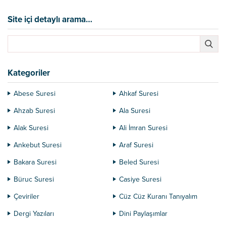
olmadan gel!...
değil. İnançsızlar, müşrikler her
zaman sahip oldukları şeyi
Site içi detaylı arama…
paylaşmazlar. Servetlerini, güçlerini
ve sahip oldukları konforü hiçbir
zaman paylaşmak istemezler. Daha
garip bir şey söylemek istiyorum.
Bunlar sahip oldukları inancı bile...
Kategoriler
Abese Suresi
Ahkaf Suresi
Ahzab Suresi
Ala Suresi
Alak Suresi
Ali İmran Suresi
Ankebut Suresi
Araf Suresi
Bakara Suresi
Beled Suresi
Büruc Suresi
Casiye Suresi
Çeviriler
Cüz Cüz Kuranı Tanıyalım
Dergi Yazıları
Dini Paylaşımlar