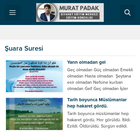
Şuara Suresi
Yarın olmadan gel
Geç olmadan Güç olmadan Emekli
olmadan Hasta olmadan Şeytana
esir olmadan Nefsine kurban
olmadan Gel! Geç olmadan İşler
sapa sarmadan Eş olmadan İş
Tarih boyunca Müslümanlar
olmadan Boyun bükülmeden Eşten
hep hakaret gördü.
olmadan İşten olmadan
Yaşlanmadan Islanmadan Gel! Geç
Tarih boyunca müslümanlar hep
olmadan Tekrarı yok bunun
hakaret gördü. Hor görüldü. İtildi.
Borçlanmadan İflas etmeden
Ezildi. Öldürüldü. Sürgün edildi.
Zamanın dolmadan Cenaze
Günümüz Türkiye’sinde ve
namazın kılınmadan Gel! Geç
dünyada durum eskiden farklı