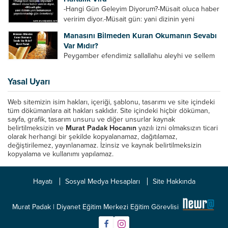
Azrail tek başına aynı anda binlerce insanın
-Hangi Gün Geleyim Diyorum?-Müsait oluca haber
canını...
veririm diyor.-Müsait gün: yani dizinin yeni
bölümünün yayınlanmadığı gün demekmiş! Bey
Manasını Bilmeden Kuran Okumanın Sevabı
efendinin Haftalık Virdi HAFTALIK VİRD Pazartesi
Var Mıdır?
Günü Hangi VİRD var?20:00 Star TV –...
Peygamber efendimiz sallallahu aleyhi ve sellem
şöyle buyurdu: “Her kim Allah’ın kitabından bir
harf okursa onun için bir hasene (sevap) vardır.
Yasal Uyarı
Her hasene de on katı ile karşılık bulur.
Eliflammim...
Web sitemizin isim hakları, içeriği, şablonu, tasarımı ve site içindeki
tüm dökümanlara ait hakları saklıdır. Site içindeki hiçbir döküman,
sayfa, grafik, tasarım unsuru ve diğer unsurlar kaynak
belirtilmeksizin ve
Murat Padak Hocanın
yazılı izni olmaksızın ticari
olarak herhangi bir şekilde kopyalanamaz, dağıtılamaz,
değiştirilemez, yayınlanamaz. İzinsiz ve kaynak belirtilmeksizin
kopyalama ve kullanımı yapılamaz.
Hayatı
Sosyal Medya Hesapları
Site Hakkında
Murat Padak | Diyanet Eğitim Merkezi Eğitim Görevlisi