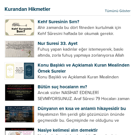
bir hakkının olmadığını söylerler. Onlara göre elçi,
elçilik yaptığı makam adına teşri yapamaz. Sadece
Kurandan Hikmetler
Tümünü Göster
elçi kelimesinin manasından...
Kehf Suresinin Sırrı?
Ahir zamanda bu dört fitneden kurtulmak için
Kehf Sûresini haftada bir okumak gerekir.
Bazılarımız din hususunda imtihan ediliriz. Yanlış
Nur Suresi 33. Ayet
din algısı, yanlış din öğreten hoca algısını yenmek
Fuhuş yapan kadınlar eğer istemeyerek, baskı
vb. Dini doğru...
altında, zorla fuhuş yapmaya zorlanıyorsa Allah
teâlâ onları da affedecektir. “İffetli olmak isteyen
Konu Başlıklı ve Açıklamalı Kuran Mealinden
cariyelerinizi dünya hayatının menfaatini elde
Örnek Sureler
etmek için fuhuş yapmaya zorlamayın. Her...
Konu Başlıklı ve Açıklamalı Kuran Mealinden
Örnek Surelerİndir
Bütün suç hocaların mı?
Ancak sizler NASİHAT EDENLERİ
SEVMİYORSUNUZ. Araf Sûresi 79 Hocaları zaman
zaman eleştirir, bazı yönlerde kendilerini
Dünyanın en kısa ve anlamlı hikayesidir bu
geliştirmeleri hususunda bazen açık bazen gizli
Hayatımızın film şeridi gibi gözümüzün önünde
tenkitlerde bulunmuşuzdur. Örneğin hocalarda
geçmesidir bu. Geçmişinde ne olduğunu ve
olması gereken hususları sıralar ve...
geleceğinde ne olacağını öğrenmek isteyen bu
Nasiye kelimesi alın demektir
âyetlere baksın. Hayatı özetler misin sorusuna