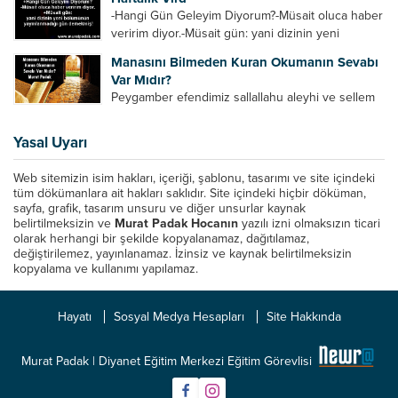
Azrail tek başına aynı anda binlerce insanın
-Hangi Gün Geleyim Diyorum?-Müsait oluca haber
canını...
veririm diyor.-Müsait gün: yani dizinin yeni
bölümünün yayınlanmadığı gün demekmiş! Bey
Manasını Bilmeden Kuran Okumanın Sevabı
efendinin Haftalık Virdi HAFTALIK VİRD Pazartesi
Var Mıdır?
Günü Hangi VİRD var?20:00 Star TV –...
Peygamber efendimiz sallallahu aleyhi ve sellem
şöyle buyurdu: “Her kim Allah’ın kitabından bir
harf okursa onun için bir hasene (sevap) vardır.
Yasal Uyarı
Her hasene de on katı ile karşılık bulur.
Eliflammim...
Web sitemizin isim hakları, içeriği, şablonu, tasarımı ve site içindeki
tüm dökümanlara ait hakları saklıdır. Site içindeki hiçbir döküman,
sayfa, grafik, tasarım unsuru ve diğer unsurlar kaynak
belirtilmeksizin ve
Murat Padak Hocanın
yazılı izni olmaksızın ticari
olarak herhangi bir şekilde kopyalanamaz, dağıtılamaz,
değiştirilemez, yayınlanamaz. İzinsiz ve kaynak belirtilmeksizin
kopyalama ve kullanımı yapılamaz.
Hayatı
Sosyal Medya Hesapları
Site Hakkında
Murat Padak | Diyanet Eğitim Merkezi Eğitim Görevlisi