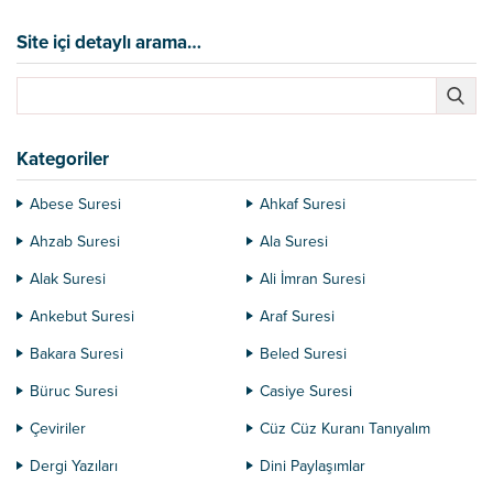
peygamber efendimize soruyor. O
da bunları izah ediyor/tefsir
Site içi detaylı arama…
ediyordu. “Biz sana Kuran’ı
insanlara açıklayasın diye indirdik.”
Peygamber efendimizin vefatından
sonra Kuranı açıklama işi sahabeye
düştü. Sahabe, Kuranı yeni kuşağa
Kategoriler
aktarıyordu. Yeni...
Abese Suresi
Ahkaf Suresi
Ahzab Suresi
Ala Suresi
Alak Suresi
Ali İmran Suresi
Ankebut Suresi
Araf Suresi
Bakara Suresi
Beled Suresi
Büruc Suresi
Casiye Suresi
Çeviriler
Cüz Cüz Kuranı Tanıyalım
Dergi Yazıları
Dini Paylaşımlar