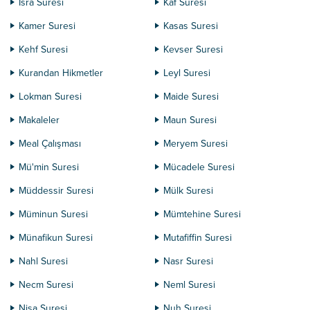
İsra Suresi
Kaf Suresi
Kamer Suresi
Kasas Suresi
Kehf Suresi
Kevser Suresi
Kurandan Hikmetler
Leyl Suresi
Lokman Suresi
Maide Suresi
Makaleler
Maun Suresi
Meal Çalışması
Meryem Suresi
Mü'min Suresi
Mücadele Suresi
Müddessir Suresi
Mülk Suresi
Müminun Suresi
Mümtehine Suresi
Münafikun Suresi
Mutafiffin Suresi
Nahl Suresi
Nasr Suresi
Necm Suresi
Neml Suresi
Nisa Suresi
Nuh Suresi