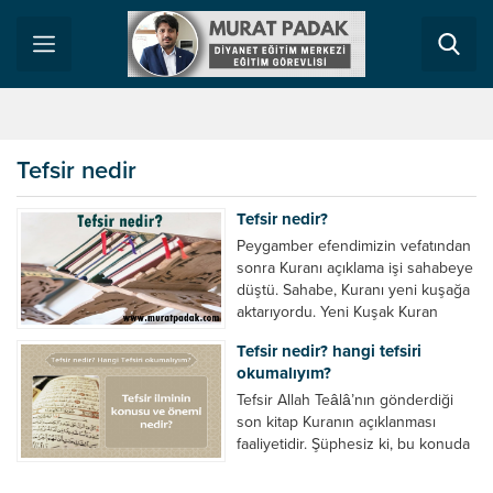
Tefsir nedir
Tefsir nedir?
Peygamber efendimizin vefatından
sonra Kuranı açıklama işi sahabeye
düştü. Sahabe, Kuranı yeni kuşağa
aktarıyordu. Yeni Kuşak Kuran
hakkında sorular sordukça Kuran
Tefsir nedir? hangi tefsiri
hakkındaki malumatlar da gittikçe
okumalıyım?
çoğalıyordu. Ayetlerin kimler
hakkında nazil olduğu, Surelerin
Tefsir Allah Teâlâ’nın gönderdiği
nazil olduğu yerler, bazı garip
son kitap Kuranın açıklanması
kelimelerin manası, ayetlerde
faaliyetidir. Şüphesiz ki, bu konuda
geçen zamir, işaret ve sıfatların
ilk müfessir Rasulullah’tır.
kimler hakkında olduğu, Nasih ve...
Sahabeler anlamadıkları ayetleri