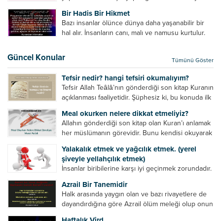
amelinden daha hayırlıdır. Gösteriş için kılınan
Bir Hadis Bir Hikmet
namazın hiçbir değeri yoktur. Gösteriş için
Bazı insanlar ölünce dünya daha yaşanabilir bir
okunan ezanın hiçbir...
hal alır. İnsanların canı, malı ve namusu kurtulur.
Hayvanlar onun zulmünden kurtulur. Sofrasına
yemek olmaktan kurtulur. Onu taşımaktan
Güncel Konular
Tümünü Göster
kurtulur. Ağaçlar onun zulmünden kurtulur....
Tefsir nedir? hangi tefsiri okumalıyım?
Tefsir Allah Teâlâ’nın gönderdiği son kitap Kuranın
açıklanması faaliyetidir. Şüphesiz ki, bu konuda ilk
müfessir Rasulullah’tır. Sahabeler anlamadıkları
Meal okurken nelere dikkat etmeliyiz?
ayetleri peygamber efendimize soruyor. O da
Allahın gönderdiği son kitap olan Kuran’ı anlamak
bunları izah ediyor/tefsir ediyordu. “Biz sana...
her müslümanın görevidir. Bunu kendisi okuyarak
anlama imkânına sahip değilse meal, tefsir vb.
Yalakalık etmek ve yağcılık etmek. (yerel
yollarla anlamaya çalışmalıdır. Meal nedir? Arapça
şiveyle yellahçılık etmek)
bir kelime olan meal;...
İnsanlar biribilerine karşı iyi geçinmek zorundadır.
Ancak elinde güç olan (siyasi güç, ilmi güç,
Azrail Bir Tanemidir
makam gücü, nesep gücü, maddi güç, fiziki güç)
Halk arasında yaygın olan ve bazı rivayetlere de
diğer insanları ezebiliyor. Normal şartlarda elinde
dayandırdığına göre Azrail ölüm meleği olup onun
bu güçler...
yardımcıları vardır. Yine başka rivayetlere göre ise
Haftalık Vird