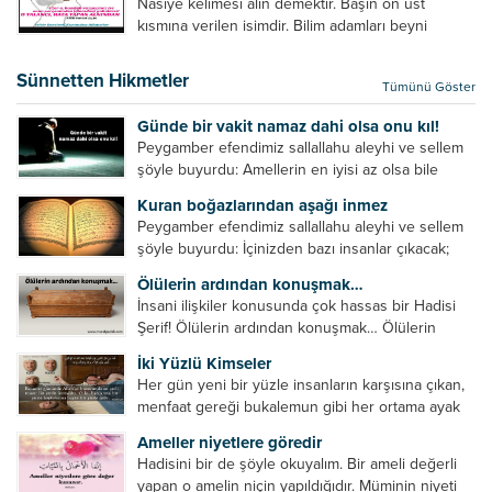
Nasiye kelimesi alın demektir. Başın ön üst
verilebilecek en kısa ve bir o...
kısmına verilen isimdir. Bilim adamları beyni
inceledikleri zaman şu sonuca varmışlardır:
Beynin ön kısmında bulunan bölüme ön bellek
Sünnetten Hikmetler
Tümünü Göster
denir. Bu kısım insan vücudunda...
Günde bir vakit namaz dahi olsa onu kıl!
Peygamber efendimiz sallallahu aleyhi ve sellem
şöyle buyurdu: Amellerin en iyisi az olsa bile
devamlı olanıdır. Namaz, ibadetler içerisinde özel
Kuran boğazlarından aşağı inmez
bir yere sahiptir. Namaz kul ile Allah arasındaki bir
Peygamber efendimiz sallallahu aleyhi ve sellem
toplantıdır....
şöyle buyurdu: İçinizden bazı insanlar çıkacak;
onların namazlarını görünce kendi namazlarınızı
Ölülerin ardından konuşmak…
küçümseyeceksiniz. Onların oruçlarını görünce
İnsani ilişkiler konusunda çok hassas bir Hadisi
kendi oruçlarınızı küçümseyeceksiniz. Onların
Şerif! Ölülerin ardından konuşmak… Ölülerin
amellerini görünce kendi amellerinizi
ardından olumsuz konuşmak, hakaret etmek,
küçümseyeceksiniz. ...
İki Yüzlü Kimseler
küfretmek, sövmek, onların günah ve kusurlarını
Her gün yeni bir yüzle insanların karşısına çıkan,
zikretmek ölüye zarar vermez, fayda da vermez....
menfaat gereği bukalemun gibi her ortama ayak
uyduran kimseler yani iki yüzlü insanlar en şerli
Ameller niyetlere göredir
insan grubudur. Müminlerin yanında mümin gibi
Hadisini bir de şöyle okuyalım. Bir ameli değerli
duran,...
yapan o amelin niçin yapıldığıdır. Müminin niyeti