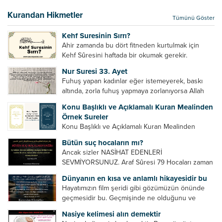
bir hakkının olmadığını söylerler. Onlara göre elçi,
elçilik yaptığı makam adına teşri yapamaz. Sadece
Kurandan Hikmetler
Tümünü Göster
elçi kelimesinin manasından...
Kehf Suresinin Sırrı?
Ahir zamanda bu dört fitneden kurtulmak için
Kehf Sûresini haftada bir okumak gerekir.
Bazılarımız din hususunda imtihan ediliriz. Yanlış
Nur Suresi 33. Ayet
din algısı, yanlış din öğreten hoca algısını yenmek
Fuhuş yapan kadınlar eğer istemeyerek, baskı
vb. Dini doğru...
altında, zorla fuhuş yapmaya zorlanıyorsa Allah
teâlâ onları da affedecektir. “İffetli olmak isteyen
Konu Başlıklı ve Açıklamalı Kuran Mealinden
cariyelerinizi dünya hayatının menfaatini elde
Örnek Sureler
etmek için fuhuş yapmaya zorlamayın. Her...
Konu Başlıklı ve Açıklamalı Kuran Mealinden
Örnek Surelerİndir
Bütün suç hocaların mı?
Ancak sizler NASİHAT EDENLERİ
SEVMİYORSUNUZ. Araf Sûresi 79 Hocaları zaman
zaman eleştirir, bazı yönlerde kendilerini
Dünyanın en kısa ve anlamlı hikayesidir bu
geliştirmeleri hususunda bazen açık bazen gizli
Hayatımızın film şeridi gibi gözümüzün önünde
tenkitlerde bulunmuşuzdur. Örneğin hocalarda
geçmesidir bu. Geçmişinde ne olduğunu ve
olması gereken hususları sıralar ve...
geleceğinde ne olacağını öğrenmek isteyen bu
Nasiye kelimesi alın demektir
âyetlere baksın. Hayatı özetler misin sorusuna