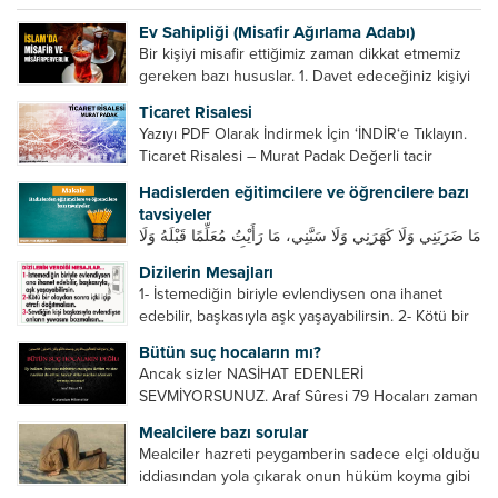
Ev Sahipliği (Misafir Ağırlama Adabı)
Bir kişiyi misafir ettiğimiz zaman dikkat etmemiz
gereken bazı hususlar. 1. Davet edeceğiniz kişiyi
son ana bırakmayın. Durumuna göre bir gün
Ticaret Risalesi
önce, bir hafta önce veya gün içinde davet edin....
Yazıyı PDF Olarak İndirmek İçin ‘İNDİR‘e Tıklayın.
Ticaret Risalesi – Murat Padak Değerli tacir
kardeşim! Helal rızık kazanma yollarından biri de
Hadislerden eğitimcilere ve öğrencilere bazı
ticaret yapmaktır. Peygamber efendimiz de ticaret
tavsiyeler
yapmıştır. Hz. Hatice...
مَا ضَرَبَنِي وَلَا كَهَرَنِي وَلَا سَبَّنِي، مَا رَأَيْتُ مُعَلِّمًا قَبْلَهُ وَلَا
بَعْدَهُ أَحْسَنَ تَعْلِيمًا مِنْهُ، Resulullah sallallahu aleyhi
Dizilerin Mesajları
ve sellem beni dövmedi, azarlamadı ve bana
1- İstemediğin biriyle evlendiysen ona ihanet
sövmedi. Ben ne ondan önce...
edebilir, başkasıyla aşk yaşayabilirsin. 2- Kötü bir
olaydan sonra içki içip etrafı dağıtmalısın. 3-
Bütün suç hocaların mı?
Sevdiğin kişi başkasıyla evlendiyse onların
Ancak sizler NASİHAT EDENLERİ
yuvasını bozmalısın. 4- Hiçbir dizide...
SEVMİYORSUNUZ. Araf Sûresi 79 Hocaları zaman
zaman eleştirir, bazı yönlerde kendilerini
Mealcilere bazı sorular
geliştirmeleri hususunda bazen açık bazen gizli
Mealciler hazreti peygamberin sadece elçi olduğu
tenkitlerde bulunmuşuzdur. Örneğin hocalarda
iddiasından yola çıkarak onun hüküm koyma gibi
olması gereken hususları sıralar ve...