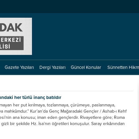
Gazete Yazıları
Dergi Yazıları
Güncel Konular
Sünnetten Hikm
ındaki her türlü inanç batıldır
mayan her put kırılmaya, tozlanmaya, çürümeye, paslanmaya,
aya mahkûmdur.” Kur’an’da Genç Mağaradaki Gençler / Ashab-ı Kehf
si’nin ana konusu; iman eden gençlerdir. Rivayetlere göre; Roma
gizli bir şekilde Hz. İsa’nın öğretileri konuşulur. Saray erkânından
ış içerisinde olduklarından dolayı bu öğretileri kısa zamanda