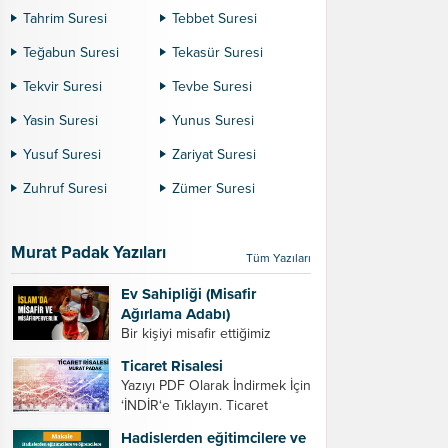
Tahrim Suresi
Tebbet Suresi
Teğabun Suresi
Tekasür Suresi
Tekvir Suresi
Tevbe Suresi
Yasin Suresi
Yunus Suresi
Yusuf Suresi
Zariyat Suresi
Zuhruf Suresi
Zümer Suresi
Murat Padak Yazıları
Tüm Yazıları
Ev Sahipliği (Misafir
Ağırlama Adabı)
Bir kişiyi misafir ettiğimiz
zaman dikkat etmemiz
Ticaret Risalesi
gereken bazı hususlar. 1.
Yazıyı PDF Olarak İndirmek İçin
Davet edeceğiniz kişiyi son
‘İNDİR‘e Tıklayın. Ticaret
ana bırakmayın. Durumuna
Risalesi – Murat Padak Değerli
göre bir gün önce, bir hafta
Hadislerden eğitimcilere ve
tacir kardeşim! Helal rızık