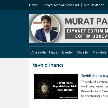
Hayatı
Sosyal Medya Hesapları
Site Hakkında
Anasayfa
Hayatı
Eserler
Çeviriler
Makaleler
tevhid inancı
Tevhit inancı dış
“Kendisini savuna
yıkılmaya, yakılm
Kuranda Kehf Sûre
İmparatorluğu’nda 
bazı gençler, aray
kabullenirler....