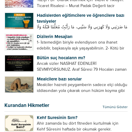
Ticaret Risalesi – Murat Padak Değerli tacir
kardeşim! Helal rızık kazanma yollarından biri de
Hadislerden eğitimcilere ve öğrencilere bazı
ticaret yapmaktır. Peygamber efendimiz de ticaret
tavsiyeler
yapmıştır. Hz. Hatice...
مَا ضَرَبَنِي وَلَا كَهَرَنِي وَلَا سَبَّنِي، مَا رَأَيْتُ مُعَلِّمًا قَبْلَهُ وَلَا
بَعْدَهُ أَحْسَنَ تَعْلِيمًا مِنْهُ، Resulullah sallallahu aleyhi
Dizilerin Mesajları
ve sellem beni dövmedi, azarlamadı ve bana
1- İstemediğin biriyle evlendiysen ona ihanet
sövmedi. Ben ne ondan önce...
edebilir, başkasıyla aşk yaşayabilirsin. 2- Kötü bir
olaydan sonra içki içip etrafı dağıtmalısın. 3-
Bütün suç hocaların mı?
Sevdiğin kişi başkasıyla evlendiyse onların
Ancak sizler NASİHAT EDENLERİ
yuvasını bozmalısın. 4- Hiçbir dizide...
SEVMİYORSUNUZ. Araf Sûresi 79 Hocaları zaman
zaman eleştirir, bazı yönlerde kendilerini
Mealcilere bazı sorular
geliştirmeleri hususunda bazen açık bazen gizli
Mealciler hazreti peygamberin sadece elçi olduğu
tenkitlerde bulunmuşuzdur. Örneğin hocalarda
iddiasından yola çıkarak onun hüküm koyma gibi
olması gereken hususları sıralar ve...
bir hakkının olmadığını söylerler. Onlara göre elçi,
elçilik yaptığı makam adına teşri yapamaz. Sadece
Kurandan Hikmetler
Tümünü Göster
elçi kelimesinin manasından...
Kehf Suresinin Sırrı?
Ahir zamanda bu dört fitneden kurtulmak için
Kehf Sûresini haftada bir okumak gerekir.