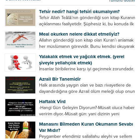
Tümünü Göster
kurtulur. Ağaçlar onun zulmünden kurtulur....
Tefsir nedir? hangi tefsiri okumalıyım?
Tefsir Allah Teâlâ’nın gönderdiği son kitap Kuranın
açıklanması faaliyetidir. Şüphesiz ki, bu konuda ilk
müfessir Rasulullah’tır. Sahabeler anlamadıkları
Meal okurken nelere dikkat etmeliyiz?
ayetleri peygamber efendimize soruyor. O da
Allahın gönderdiği son kitap olan Kuran’ı anlamak
bunları izah ediyor/tefsir ediyordu. “Biz sana...
her müslümanın görevidir. Bunu kendisi okuyarak
anlama imkânına sahip değilse meal, tefsir vb.
Yalakalık etmek ve yağcılık etmek. (yerel
yollarla anlamaya çalışmalıdır. Meal nedir? Arapça
şiveyle yellahçılık etmek)
bir kelime olan meal;...
İnsanlar biribilerine karşı iyi geçinmek zorundadır.
Ancak elinde güç olan (siyasi güç, ilmi güç,
Azrail Bir Tanemidir
makam gücü, nesep gücü, maddi güç, fiziki güç)
Halk arasında yaygın olan ve bazı rivayetlere de
diğer insanları ezebiliyor. Normal şartlarda elinde
dayandırdığına göre Azrail ölüm meleği olup onun
bu güçler...
yardımcıları vardır. Yine başka rivayetlere göre ise
Haftalık Vird
Azrail tek başına aynı anda binlerce insanın
-Hangi Gün Geleyim Diyorum?-Müsait oluca haber
canını...
veririm diyor.-Müsait gün: yani dizinin yeni
bölümünün yayınlanmadığı gün demekmiş! Bey
Manasını Bilmeden Kuran Okumanın Sevabı
efendinin Haftalık Virdi HAFTALIK VİRD Pazartesi
Var Mıdır?
Günü Hangi VİRD var?20:00 Star TV –...
Peygamber efendimiz sallallahu aleyhi ve sellem