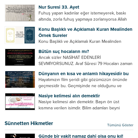
Bazılarımız din hususunda imtihan ediliriz. Yanlış
Nur Suresi 33. Ayet
din algısı, yanlış din öğreten hoca algısını yenmek
Fuhuş yapan kadınlar eğer istemeyerek, baskı
vb. Dini doğru...
altında, zorla fuhuş yapmaya zorlanıyorsa Allah
teâlâ onları da affedecektir. “İffetli olmak isteyen
Konu Başlıklı ve Açıklamalı Kuran Mealinden
cariyelerinizi dünya hayatının menfaatini elde
Örnek Sureler
etmek için fuhuş yapmaya zorlamayın. Her...
Konu Başlıklı ve Açıklamalı Kuran Mealinden
Örnek Surelerİndir
Bütün suç hocaların mı?
Ancak sizler NASİHAT EDENLERİ
SEVMİYORSUNUZ. Araf Sûresi 79 Hocaları zaman
zaman eleştirir, bazı yönlerde kendilerini
Dünyanın en kısa ve anlamlı hikayesidir bu
geliştirmeleri hususunda bazen açık bazen gizli
Hayatımızın film şeridi gibi gözümüzün önünde
tenkitlerde bulunmuşuzdur. Örneğin hocalarda
geçmesidir bu. Geçmişinde ne olduğunu ve
olması gereken hususları sıralar ve...
geleceğinde ne olacağını öğrenmek isteyen bu
Nasiye kelimesi alın demektir
âyetlere baksın. Hayatı özetler misin sorusuna
Nasiye kelimesi alın demektir. Başın ön üst
verilebilecek en kısa ve bir o...
kısmına verilen isimdir. Bilim adamları beyni
inceledikleri zaman şu sonuca varmışlardır:
Beynin ön kısmında bulunan bölüme ön bellek
Sünnetten Hikmetler
Tümünü Göster
denir. Bu kısım insan vücudunda...
Günde bir vakit namaz dahi olsa onu kıl!