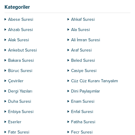
cennetin kapıları...
Kategoriler
Abese Suresi
Ahkaf Suresi
Ahzab Suresi
Ala Suresi
Alak Suresi
Ali İmran Suresi
Ankebut Suresi
Araf Suresi
Bakara Suresi
Beled Suresi
Büruc Suresi
Casiye Suresi
Çeviriler
Cüz Cüz Kuranı Tanıyalım
Dergi Yazıları
Dini Paylaşımlar
Duha Suresi
Enam Suresi
Enbiya Suresi
Enfal Suresi
Eserler
Fatiha Suresi
Fatır Suresi
Fecr Suresi