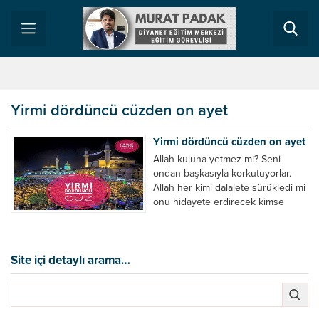
Yirmi dördüncü cüzden on ayet
Yirmi dördüncü cüzden on ayet
Allah kuluna yetmez mi? Seni
ondan başkasıyla korkutuyorlar.
Allah her kimi dalalete sürükledi mi
onu hidayete erdirecek kimse
olamaz! Sadece Allah’ın ismi
anıldığı zaman, ahirete inanmayan
kimselerin kalpleri nefretle çarpar.
Allah’tan başkasının (putlarının) adı
Site içi detaylı arama…
zikredilince de hemen sevinirler.
Rablerine karşı gelmekten
sakınanlar gruplar halinde cennete
götürülürler. Cennete varınca,