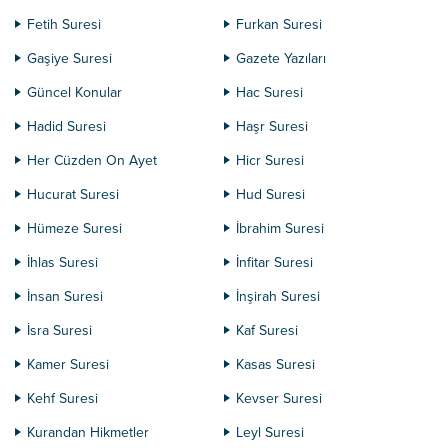
Fetih Suresi
Furkan Suresi
Gaşiye Suresi
Gazete Yazıları
Güncel Konular
Hac Suresi
Hadid Suresi
Haşr Suresi
Her Cüzden On Ayet
Hicr Suresi
Hucurat Suresi
Hud Suresi
Hümeze Suresi
İbrahim Suresi
İhlas Suresi
İnfitar Suresi
İnsan Suresi
İnşirah Suresi
İsra Suresi
Kaf Suresi
Kamer Suresi
Kasas Suresi
Kehf Suresi
Kevser Suresi
Kurandan Hikmetler
Leyl Suresi