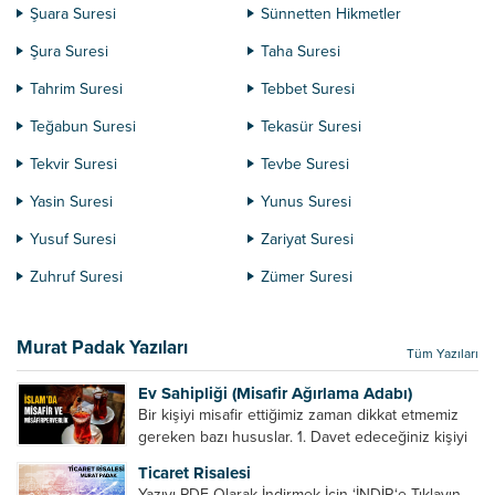
Şuara Suresi
Sünnetten Hikmetler
Şura Suresi
Taha Suresi
Tahrim Suresi
Tebbet Suresi
Teğabun Suresi
Tekasür Suresi
Tekvir Suresi
Tevbe Suresi
Yasin Suresi
Yunus Suresi
Yusuf Suresi
Zariyat Suresi
Zuhruf Suresi
Zümer Suresi
Murat Padak Yazıları
Tüm Yazıları
Ev Sahipliği (Misafir Ağırlama Adabı)
Bir kişiyi misafir ettiğimiz zaman dikkat etmemiz
gereken bazı hususlar. 1. Davet edeceğiniz kişiyi
son ana bırakmayın. Durumuna göre bir gün
Ticaret Risalesi
önce, bir hafta önce veya gün içinde davet edin....
Yazıyı PDF Olarak İndirmek İçin ‘İNDİR‘e Tıklayın.