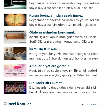
Peygamber efendimiz sallallahu aleyhi ve sellem
şöyle buyurdu: Amellerin en iyisi az olsa bile
devamlı olanıdır. Namaz, ibadetler içerisinde özel
Kuran boğazlarından aşağı inmez
bir yere sahiptir. Namaz kul ile Allah arasındaki bir
Peygamber efendimiz sallallahu aleyhi ve sellem
toplantıdır....
şöyle buyurdu: İçinizden bazı insanlar çıkacak;
onların namazlarını görünce kendi namazlarınızı
Ölülerin ardından konuşmak…
küçümseyeceksiniz. Onların oruçlarını görünce
İnsani ilişkiler konusunda çok hassas bir Hadisi
kendi oruçlarınızı küçümseyeceksiniz. Onların
Şerif! Ölülerin ardından konuşmak… Ölülerin
amellerini görünce kendi amellerinizi
ardından olumsuz konuşmak, hakaret etmek,
küçümseyeceksiniz. ...
İki Yüzlü Kimseler
küfretmek, sövmek, onların günah ve kusurlarını
Her gün yeni bir yüzle insanların karşısına çıkan,
zikretmek ölüye zarar vermez, fayda da vermez....
menfaat gereği bukalemun gibi her ortama ayak
uyduran kimseler yani iki yüzlü insanlar en şerli
Ameller niyetlere göredir
insan grubudur. Müminlerin yanında mümin gibi
Hadisini bir de şöyle okuyalım. Bir ameli değerli
duran,...
yapan o amelin niçin yapıldığıdır. Müminin niyeti
amelinden daha hayırlıdır. Gösteriş için kılınan
Bir Hadis Bir Hikmet
namazın hiçbir değeri yoktur. Gösteriş için
Bazı insanlar ölünce dünya daha yaşanabilir bir
okunan ezanın hiçbir...
hal alır. İnsanların canı, malı ve namusu kurtulur.
Hayvanlar onun zulmünden kurtulur. Sofrasına
yemek olmaktan kurtulur. Onu taşımaktan
Güncel Konular