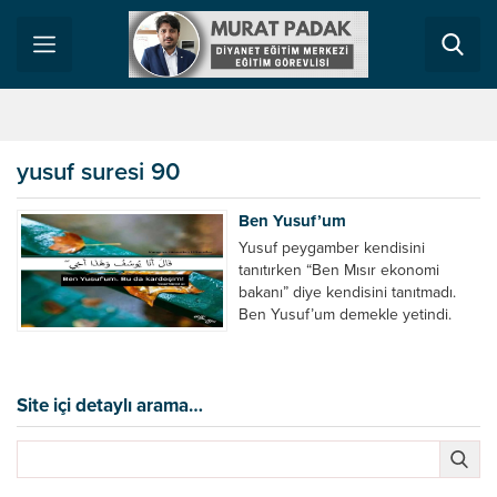
yusuf suresi 90
Ben Yusuf’um
Yusuf peygamber kendisini
tanıtırken “Ben Mısır ekonomi
bakanı” diye kendisini tanıtmadı.
Ben Yusuf’um demekle yetindi.
Şimdi bizler ne haldeyiz. Kimsiniz
diye daha sormadan ” Prof. Doktor,
kurra, hafız, başkan (dernek
başkanı, sendika başkanı, vakıf
Site içi detaylı arama…
Başkanı, vb), öğretim görevlisi,
mühendis, belediye başkanı…
Bütün ünvanları söyledikten sonra
ismimizi söylüyoruz. Keşke sadece