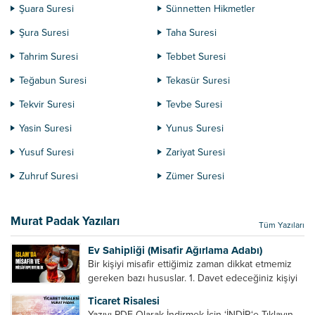
Şuara Suresi
Sünnetten Hikmetler
Şura Suresi
Taha Suresi
Tahrim Suresi
Tebbet Suresi
Teğabun Suresi
Tekasür Suresi
Tekvir Suresi
Tevbe Suresi
Yasin Suresi
Yunus Suresi
Yusuf Suresi
Zariyat Suresi
Zuhruf Suresi
Zümer Suresi
Murat Padak Yazıları
Tüm Yazıları
Ev Sahipliği (Misafir Ağırlama Adabı)
Bir kişiyi misafir ettiğimiz zaman dikkat etmemiz
gereken bazı hususlar. 1. Davet edeceğiniz kişiyi
son ana bırakmayın. Durumuna göre bir gün
Ticaret Risalesi
önce, bir hafta önce veya gün içinde davet edin....
Yazıyı PDF Olarak İndirmek İçin ‘İNDİR‘e Tıklayın.