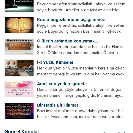
Peygamber efendimiz sallallahu aleyhi ve sellem
şöyle buyurdu: Amellerin en iyisi az olsa bile
devamlı olanıdır. Namaz, ibadetler içerisinde özel
Kuran boğazlarından aşağı inmez
bir yere sahiptir. Namaz kul ile Allah arasındaki bir
Peygamber efendimiz sallallahu aleyhi ve sellem
toplantıdır....
şöyle buyurdu: İçinizden bazı insanlar çıkacak;
onların namazlarını görünce kendi namazlarınızı
Ölülerin ardından konuşmak…
küçümseyeceksiniz. Onların oruçlarını görünce
İnsani ilişkiler konusunda çok hassas bir Hadisi
kendi oruçlarınızı küçümseyeceksiniz. Onların
Şerif! Ölülerin ardından konuşmak… Ölülerin
amellerini görünce kendi amellerinizi
ardından olumsuz konuşmak, hakaret etmek,
küçümseyeceksiniz. ...
İki Yüzlü Kimseler
küfretmek, sövmek, onların günah ve kusurlarını
Her gün yeni bir yüzle insanların karşısına çıkan,
zikretmek ölüye zarar vermez, fayda da vermez....
menfaat gereği bukalemun gibi her ortama ayak
uyduran kimseler yani iki yüzlü insanlar en şerli
Ameller niyetlere göredir
insan grubudur. Müminlerin yanında mümin gibi
Hadisini bir de şöyle okuyalım. Bir ameli değerli
duran,...
yapan o amelin niçin yapıldığıdır. Müminin niyeti
amelinden daha hayırlıdır. Gösteriş için kılınan
Bir Hadis Bir Hikmet
namazın hiçbir değeri yoktur. Gösteriş için
Bazı insanlar ölünce dünya daha yaşanabilir bir
okunan ezanın hiçbir...
hal alır. İnsanların canı, malı ve namusu kurtulur.
Hayvanlar onun zulmünden kurtulur. Sofrasına
yemek olmaktan kurtulur. Onu taşımaktan
Güncel Konular