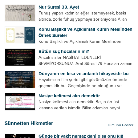
Bazılarımız din hususunda imtihan ediliriz. Yanlış
Nur Suresi 33. Ayet
din algısı, yanlış din öğreten hoca algısını yenmek
Fuhuş yapan kadınlar eğer istemeyerek, baskı
vb. Dini doğru...
altında, zorla fuhuş yapmaya zorlanıyorsa Allah
teâlâ onları da affedecektir. “İffetli olmak isteyen
Konu Başlıklı ve Açıklamalı Kuran Mealinden
cariyelerinizi dünya hayatının menfaatini elde
Örnek Sureler
etmek için fuhuş yapmaya zorlamayın. Her...
Konu Başlıklı ve Açıklamalı Kuran Mealinden
Örnek Surelerİndir
Bütün suç hocaların mı?
Ancak sizler NASİHAT EDENLERİ
SEVMİYORSUNUZ. Araf Sûresi 79 Hocaları zaman
zaman eleştirir, bazı yönlerde kendilerini
Dünyanın en kısa ve anlamlı hikayesidir bu
geliştirmeleri hususunda bazen açık bazen gizli
Hayatımızın film şeridi gibi gözümüzün önünde
tenkitlerde bulunmuşuzdur. Örneğin hocalarda
geçmesidir bu. Geçmişinde ne olduğunu ve
olması gereken hususları sıralar ve...
geleceğinde ne olacağını öğrenmek isteyen bu
Nasiye kelimesi alın demektir
âyetlere baksın. Hayatı özetler misin sorusuna
Nasiye kelimesi alın demektir. Başın ön üst
verilebilecek en kısa ve bir o...
kısmına verilen isimdir. Bilim adamları beyni
inceledikleri zaman şu sonuca varmışlardır:
Beynin ön kısmında bulunan bölüme ön bellek
Sünnetten Hikmetler
Tümünü Göster
denir. Bu kısım insan vücudunda...
Günde bir vakit namaz dahi olsa onu kıl!