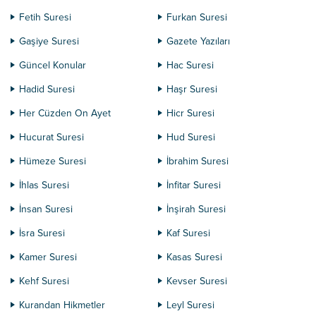
Fetih Suresi
Furkan Suresi
Gaşiye Suresi
Gazete Yazıları
Güncel Konular
Hac Suresi
Hadid Suresi
Haşr Suresi
Her Cüzden On Ayet
Hicr Suresi
Hucurat Suresi
Hud Suresi
Hümeze Suresi
İbrahim Suresi
İhlas Suresi
İnfitar Suresi
İnsan Suresi
İnşirah Suresi
İsra Suresi
Kaf Suresi
Kamer Suresi
Kasas Suresi
Kehf Suresi
Kevser Suresi
Kurandan Hikmetler
Leyl Suresi