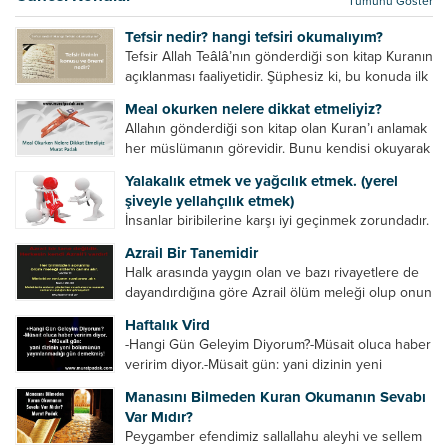
Tümünü Göster
kurtulur. Ağaçlar onun zulmünden kurtulur....
Tefsir nedir? hangi tefsiri okumalıyım?
Tefsir Allah Teâlâ’nın gönderdiği son kitap Kuranın
açıklanması faaliyetidir. Şüphesiz ki, bu konuda ilk
müfessir Rasulullah’tır. Sahabeler anlamadıkları
Meal okurken nelere dikkat etmeliyiz?
ayetleri peygamber efendimize soruyor. O da
Allahın gönderdiği son kitap olan Kuran’ı anlamak
bunları izah ediyor/tefsir ediyordu. “Biz sana...
her müslümanın görevidir. Bunu kendisi okuyarak
anlama imkânına sahip değilse meal, tefsir vb.
Yalakalık etmek ve yağcılık etmek. (yerel
yollarla anlamaya çalışmalıdır. Meal nedir? Arapça
şiveyle yellahçılık etmek)
bir kelime olan meal;...
İnsanlar biribilerine karşı iyi geçinmek zorundadır.
Ancak elinde güç olan (siyasi güç, ilmi güç,
Azrail Bir Tanemidir
makam gücü, nesep gücü, maddi güç, fiziki güç)
Halk arasında yaygın olan ve bazı rivayetlere de
diğer insanları ezebiliyor. Normal şartlarda elinde
dayandırdığına göre Azrail ölüm meleği olup onun
bu güçler...
yardımcıları vardır. Yine başka rivayetlere göre ise
Haftalık Vird
Azrail tek başına aynı anda binlerce insanın
-Hangi Gün Geleyim Diyorum?-Müsait oluca haber
canını...
veririm diyor.-Müsait gün: yani dizinin yeni
bölümünün yayınlanmadığı gün demekmiş! Bey
Manasını Bilmeden Kuran Okumanın Sevabı
efendinin Haftalık Virdi HAFTALIK VİRD Pazartesi
Var Mıdır?
Günü Hangi VİRD var?20:00 Star TV –...
Peygamber efendimiz sallallahu aleyhi ve sellem