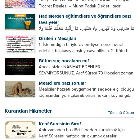
Ticaret Risalesi – Murat Padak Değerli tacir
kardeşim! Helal rızık kazanma yollarından biri de
Hadislerden eğitimcilere ve öğrencilere bazı
ticaret yapmaktır. Peygamber efendimiz de ticaret
tavsiyeler
yapmıştır. Hz. Hatice...
مَا ضَرَبَنِي وَلَا كَهَرَنِي وَلَا سَبَّنِي، مَا رَأَيْتُ مُعَلِّمًا قَبْلَهُ وَلَا
بَعْدَهُ أَحْسَنَ تَعْلِيمًا مِنْهُ، Resulullah sallallahu aleyhi
Dizilerin Mesajları
ve sellem beni dövmedi, azarlamadı ve bana
1- İstemediğin biriyle evlendiysen ona ihanet
sövmedi. Ben ne ondan önce...
edebilir, başkasıyla aşk yaşayabilirsin. 2- Kötü bir
olaydan sonra içki içip etrafı dağıtmalısın. 3-
Bütün suç hocaların mı?
Sevdiğin kişi başkasıyla evlendiyse onların
Ancak sizler NASİHAT EDENLERİ
yuvasını bozmalısın. 4- Hiçbir dizide...
SEVMİYORSUNUZ. Araf Sûresi 79 Hocaları zaman
zaman eleştirir, bazı yönlerde kendilerini
Mealcilere bazı sorular
geliştirmeleri hususunda bazen açık bazen gizli
Mealciler hazreti peygamberin sadece elçi olduğu
tenkitlerde bulunmuşuzdur. Örneğin hocalarda
iddiasından yola çıkarak onun hüküm koyma gibi
olması gereken hususları sıralar ve...
bir hakkının olmadığını söylerler. Onlara göre elçi,
elçilik yaptığı makam adına teşri yapamaz. Sadece
Kurandan Hikmetler
Tümünü Göster
elçi kelimesinin manasından...
Kehf Suresinin Sırrı?
Ahir zamanda bu dört fitneden kurtulmak için
Kehf Sûresini haftada bir okumak gerekir.