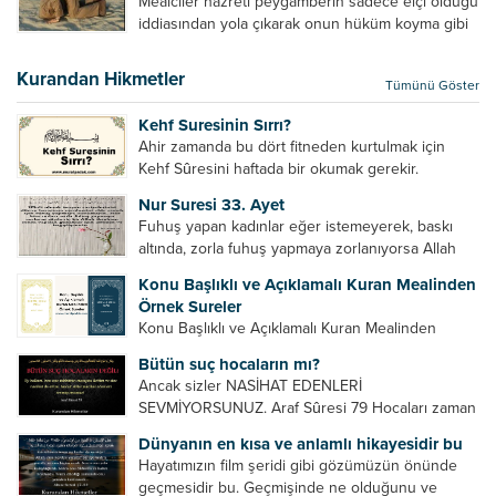
Mealciler hazreti peygamberin sadece elçi olduğu
tenkitlerde bulunmuşuzdur. Örneğin hocalarda
iddiasından yola çıkarak onun hüküm koyma gibi
olması gereken hususları sıralar ve...
bir hakkının olmadığını söylerler. Onlara göre elçi,
elçilik yaptığı makam adına teşri yapamaz. Sadece
Kurandan Hikmetler
Tümünü Göster
elçi kelimesinin manasından...
Kehf Suresinin Sırrı?
Ahir zamanda bu dört fitneden kurtulmak için
Kehf Sûresini haftada bir okumak gerekir.
Bazılarımız din hususunda imtihan ediliriz. Yanlış
Nur Suresi 33. Ayet
din algısı, yanlış din öğreten hoca algısını yenmek
Fuhuş yapan kadınlar eğer istemeyerek, baskı
vb. Dini doğru...
altında, zorla fuhuş yapmaya zorlanıyorsa Allah
teâlâ onları da affedecektir. “İffetli olmak isteyen
Konu Başlıklı ve Açıklamalı Kuran Mealinden
cariyelerinizi dünya hayatının menfaatini elde
Örnek Sureler
etmek için fuhuş yapmaya zorlamayın. Her...
Konu Başlıklı ve Açıklamalı Kuran Mealinden
Örnek Surelerİndir
Bütün suç hocaların mı?
Ancak sizler NASİHAT EDENLERİ
SEVMİYORSUNUZ. Araf Sûresi 79 Hocaları zaman
zaman eleştirir, bazı yönlerde kendilerini
Dünyanın en kısa ve anlamlı hikayesidir bu
geliştirmeleri hususunda bazen açık bazen gizli
Hayatımızın film şeridi gibi gözümüzün önünde
tenkitlerde bulunmuşuzdur. Örneğin hocalarda
geçmesidir bu. Geçmişinde ne olduğunu ve