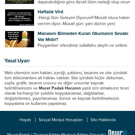
dayandırdığına göre Azrail ölüm meleği olup onun
bu güçler...
yardımcıları vardır. Yine başka rivayetlere göre ise
Haftalık Vird
Azrail tek başına aynı anda binlerce insanın
-Hangi Gün Geleyim Diyorum?-Müsait oluca haber
canını...
veririm diyor.-Müsait gün: yani dizinin yeni
bölümünün yayınlanmadığı gün demekmiş! Bey
Manasını Bilmeden Kuran Okumanın Sevabı
efendinin Haftalık Virdi HAFTALIK VİRD Pazartesi
Var Mıdır?
Günü Hangi VİRD var?20:00 Star TV –...
Peygamber efendimiz sallallahu aleyhi ve sellem
şöyle buyurdu: “Her kim Allah’ın kitabından bir
harf okursa onun için bir hasene (sevap) vardır.
Yasal Uyarı
Her hasene de on katı ile karşılık bulur.
Eliflammim...
Web sitemizin isim hakları, içeriği, şablonu, tasarımı ve site içindeki
tüm dökümanlara ait hakları saklıdır. Site içindeki hiçbir döküman,
sayfa, grafik, tasarım unsuru ve diğer unsurlar kaynak
belirtilmeksizin ve
Murat Padak Hocanın
yazılı izni olmaksızın ticari
olarak herhangi bir şekilde kopyalanamaz, dağıtılamaz,
değiştirilemez, yayınlanamaz. İzinsiz ve kaynak belirtilmeksizin
kopyalama ve kullanımı yapılamaz.
Hayatı
Sosyal Medya Hesapları
Site Hakkında
Murat Padak | Diyanet Eğitim Merkezi Eğitim Görevlisi