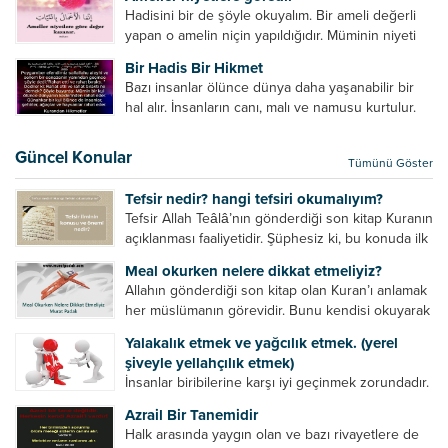
insan grubudur. Müminlerin yanında mümin gibi
Hadisini bir de şöyle okuyalım. Bir ameli değerli
duran,...
yapan o amelin niçin yapıldığıdır. Müminin niyeti
amelinden daha hayırlıdır. Gösteriş için kılınan
Bir Hadis Bir Hikmet
namazın hiçbir değeri yoktur. Gösteriş için
Bazı insanlar ölünce dünya daha yaşanabilir bir
okunan ezanın hiçbir...
hal alır. İnsanların canı, malı ve namusu kurtulur.
Hayvanlar onun zulmünden kurtulur. Sofrasına
yemek olmaktan kurtulur. Onu taşımaktan
Güncel Konular
Tümünü Göster
kurtulur. Ağaçlar onun zulmünden kurtulur....
Tefsir nedir? hangi tefsiri okumalıyım?
Tefsir Allah Teâlâ’nın gönderdiği son kitap Kuranın
açıklanması faaliyetidir. Şüphesiz ki, bu konuda ilk
müfessir Rasulullah’tır. Sahabeler anlamadıkları
Meal okurken nelere dikkat etmeliyiz?
ayetleri peygamber efendimize soruyor. O da
Allahın gönderdiği son kitap olan Kuran’ı anlamak
bunları izah ediyor/tefsir ediyordu. “Biz sana...
her müslümanın görevidir. Bunu kendisi okuyarak
anlama imkânına sahip değilse meal, tefsir vb.
Yalakalık etmek ve yağcılık etmek. (yerel
yollarla anlamaya çalışmalıdır. Meal nedir? Arapça
şiveyle yellahçılık etmek)
bir kelime olan meal;...
İnsanlar biribilerine karşı iyi geçinmek zorundadır.
Ancak elinde güç olan (siyasi güç, ilmi güç,
Azrail Bir Tanemidir
makam gücü, nesep gücü, maddi güç, fiziki güç)
Halk arasında yaygın olan ve bazı rivayetlere de
diğer insanları ezebiliyor. Normal şartlarda elinde