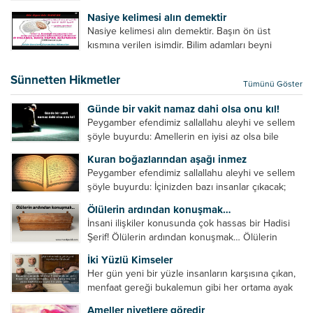
olması gereken hususları sıralar ve...
geleceğinde ne olacağını öğrenmek isteyen bu
Nasiye kelimesi alın demektir
âyetlere baksın. Hayatı özetler misin sorusuna
Nasiye kelimesi alın demektir. Başın ön üst
verilebilecek en kısa ve bir o...
kısmına verilen isimdir. Bilim adamları beyni
inceledikleri zaman şu sonuca varmışlardır:
Beynin ön kısmında bulunan bölüme ön bellek
Sünnetten Hikmetler
Tümünü Göster
denir. Bu kısım insan vücudunda...
Günde bir vakit namaz dahi olsa onu kıl!
Peygamber efendimiz sallallahu aleyhi ve sellem
şöyle buyurdu: Amellerin en iyisi az olsa bile
devamlı olanıdır. Namaz, ibadetler içerisinde özel
Kuran boğazlarından aşağı inmez
bir yere sahiptir. Namaz kul ile Allah arasındaki bir
Peygamber efendimiz sallallahu aleyhi ve sellem
toplantıdır....
şöyle buyurdu: İçinizden bazı insanlar çıkacak;
onların namazlarını görünce kendi namazlarınızı
Ölülerin ardından konuşmak…
küçümseyeceksiniz. Onların oruçlarını görünce
İnsani ilişkiler konusunda çok hassas bir Hadisi
kendi oruçlarınızı küçümseyeceksiniz. Onların
Şerif! Ölülerin ardından konuşmak… Ölülerin
amellerini görünce kendi amellerinizi
ardından olumsuz konuşmak, hakaret etmek,
küçümseyeceksiniz. ...
İki Yüzlü Kimseler
küfretmek, sövmek, onların günah ve kusurlarını
Her gün yeni bir yüzle insanların karşısına çıkan,
zikretmek ölüye zarar vermez, fayda da vermez....
menfaat gereği bukalemun gibi her ortama ayak
uyduran kimseler yani iki yüzlü insanlar en şerli
Ameller niyetlere göredir