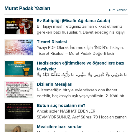
Murat Padak Yazıları
Tüm Yazıları
Ev Sahipliği (Misafir Ağırlama Adabı)
Bir kişiyi misafir ettiğimiz zaman dikkat etmemiz
gereken bazı hususlar. 1. Davet edeceğiniz kişiyi
son ana bırakmayın. Durumuna göre bir gün
Ticaret Risalesi
önce, bir hafta önce veya gün içinde davet edin....
Yazıyı PDF Olarak İndirmek İçin ‘İNDİR‘e Tıklayın.
Ticaret Risalesi – Murat Padak Değerli tacir
kardeşim! Helal rızık kazanma yollarından biri de
Hadislerden eğitimcilere ve öğrencilere bazı
ticaret yapmaktır. Peygamber efendimiz de ticaret
tavsiyeler
yapmıştır. Hz. Hatice...
مَا ضَرَبَنِي وَلَا كَهَرَنِي وَلَا سَبَّنِي، مَا رَأَيْتُ مُعَلِّمًا قَبْلَهُ وَلَا
بَعْدَهُ أَحْسَنَ تَعْلِيمًا مِنْهُ، Resulullah sallallahu aleyhi
Dizilerin Mesajları
ve sellem beni dövmedi, azarlamadı ve bana
1- İstemediğin biriyle evlendiysen ona ihanet
sövmedi. Ben ne ondan önce...
edebilir, başkasıyla aşk yaşayabilirsin. 2- Kötü bir
olaydan sonra içki içip etrafı dağıtmalısın. 3-
Bütün suç hocaların mı?
Sevdiğin kişi başkasıyla evlendiyse onların
Ancak sizler NASİHAT EDENLERİ
yuvasını bozmalısın. 4- Hiçbir dizide...
SEVMİYORSUNUZ. Araf Sûresi 79 Hocaları zaman
zaman eleştirir, bazı yönlerde kendilerini
Mealcilere bazı sorular
geliştirmeleri hususunda bazen açık bazen gizli