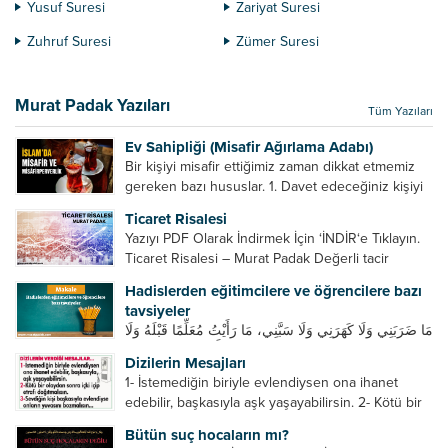
Yusuf Suresi
Zariyat Suresi
Zuhruf Suresi
Zümer Suresi
Murat Padak Yazıları
Tüm Yazıları
Ev Sahipliği (Misafir Ağırlama Adabı)
Bir kişiyi misafir ettiğimiz zaman dikkat etmemiz
gereken bazı hususlar. 1. Davet edeceğiniz kişiyi
son ana bırakmayın. Durumuna göre bir gün
Ticaret Risalesi
önce, bir hafta önce veya gün içinde davet edin....
Yazıyı PDF Olarak İndirmek İçin ‘İNDİR‘e Tıklayın.
Ticaret Risalesi – Murat Padak Değerli tacir
kardeşim! Helal rızık kazanma yollarından biri de
Hadislerden eğitimcilere ve öğrencilere bazı
ticaret yapmaktır. Peygamber efendimiz de ticaret
tavsiyeler
yapmıştır. Hz. Hatice...
مَا ضَرَبَنِي وَلَا كَهَرَنِي وَلَا سَبَّنِي، مَا رَأَيْتُ مُعَلِّمًا قَبْلَهُ وَلَا
بَعْدَهُ أَحْسَنَ تَعْلِيمًا مِنْهُ، Resulullah sallallahu aleyhi
Dizilerin Mesajları
ve sellem beni dövmedi, azarlamadı ve bana
1- İstemediğin biriyle evlendiysen ona ihanet
sövmedi. Ben ne ondan önce...
edebilir, başkasıyla aşk yaşayabilirsin. 2- Kötü bir
olaydan sonra içki içip etrafı dağıtmalısın. 3-
Bütün suç hocaların mı?
Sevdiğin kişi başkasıyla evlendiyse onların