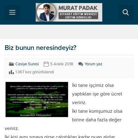
Biz bunun neresindeyiz?
Casiye Suresi
5 Aralık 2018
Yorum yaz
1.367 kez görüntülendi
İki tane işçimiz olsa
yaptıkları işe göre ücret
veririz.
İki tane komşumuz olsa
birine daha fazla değer
veririz.
İki kişi aynı sınava girse çalıştıkları kadar puan alırlar.