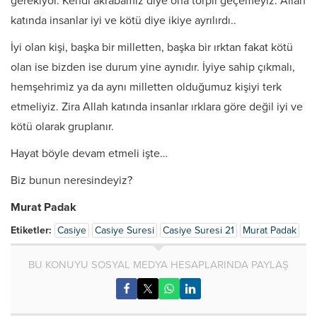
gerekiyor. Kendi akrabamız diye ona torpil geçemeyiz. Allah
katında insanlar iyi ve kötü diye ikiye ayrılırdı..
İyi olan kişi, başka bir milletten, başka bir ırktan fakat kötü
olan ise bizden ise durum yine aynıdır. İyiye sahip çıkmalı,
hemşehrimiz ya da aynı milletten olduğumuz kişiyi terk
etmeliyiz. Zira Allah katında insanlar ırklara göre değil iyi ve
kötü olarak gruplanır.
Hayat böyle devam etmeli işte…
Biz bunun neresindeyiz?
Murat Padak
Etiketler:
Casiye
Casiye Suresi
Casiye Suresi 21
Murat Padak
BU KONUYU SOSYAL MEDYA HESAPLARINDA PAYLAŞ