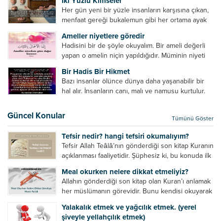
İki Yüzlü Kimseler
küfretmek, sövmek, onların günah ve kusurlarını
Her gün yeni bir yüzle insanların karşısına çıkan,
zikretmek ölüye zarar vermez, fayda da vermez....
menfaat gereği bukalemun gibi her ortama ayak
uyduran kimseler yani iki yüzlü insanlar en şerli
Ameller niyetlere göredir
insan grubudur. Müminlerin yanında mümin gibi
Hadisini bir de şöyle okuyalım. Bir ameli değerli
duran,...
yapan o amelin niçin yapıldığıdır. Müminin niyeti
amelinden daha hayırlıdır. Gösteriş için kılınan
Bir Hadis Bir Hikmet
namazın hiçbir değeri yoktur. Gösteriş için
Bazı insanlar ölünce dünya daha yaşanabilir bir
okunan ezanın hiçbir...
hal alır. İnsanların canı, malı ve namusu kurtulur.
Hayvanlar onun zulmünden kurtulur. Sofrasına
yemek olmaktan kurtulur. Onu taşımaktan
Güncel Konular
Tümünü Göster
kurtulur. Ağaçlar onun zulmünden kurtulur....
Tefsir nedir? hangi tefsiri okumalıyım?
Tefsir Allah Teâlâ’nın gönderdiği son kitap Kuranın
açıklanması faaliyetidir. Şüphesiz ki, bu konuda ilk
müfessir Rasulullah’tır. Sahabeler anlamadıkları
Meal okurken nelere dikkat etmeliyiz?
ayetleri peygamber efendimize soruyor. O da
Allahın gönderdiği son kitap olan Kuran’ı anlamak
bunları izah ediyor/tefsir ediyordu. “Biz sana...
her müslümanın görevidir. Bunu kendisi okuyarak
anlama imkânına sahip değilse meal, tefsir vb.
Yalakalık etmek ve yağcılık etmek. (yerel
yollarla anlamaya çalışmalıdır. Meal nedir? Arapça
şiveyle yellahçılık etmek)
bir kelime olan meal;...