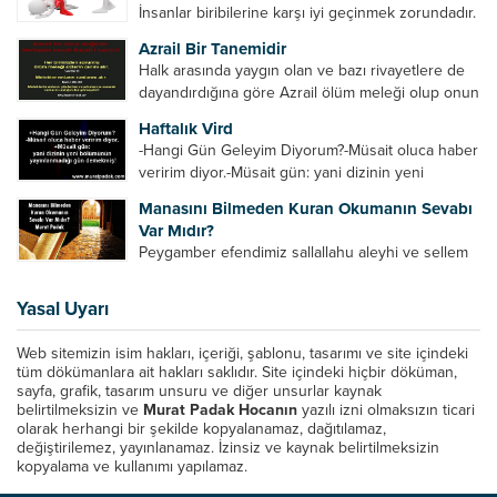
İnsanlar biribilerine karşı iyi geçinmek zorundadır.
Ancak elinde güç olan (siyasi güç, ilmi güç,
Azrail Bir Tanemidir
makam gücü, nesep gücü, maddi güç, fiziki güç)
Halk arasında yaygın olan ve bazı rivayetlere de
diğer insanları ezebiliyor. Normal şartlarda elinde
dayandırdığına göre Azrail ölüm meleği olup onun
bu güçler...
yardımcıları vardır. Yine başka rivayetlere göre ise
Haftalık Vird
Azrail tek başına aynı anda binlerce insanın
-Hangi Gün Geleyim Diyorum?-Müsait oluca haber
canını...
veririm diyor.-Müsait gün: yani dizinin yeni
bölümünün yayınlanmadığı gün demekmiş! Bey
Manasını Bilmeden Kuran Okumanın Sevabı
efendinin Haftalık Virdi HAFTALIK VİRD Pazartesi
Var Mıdır?
Günü Hangi VİRD var?20:00 Star TV –...
Peygamber efendimiz sallallahu aleyhi ve sellem
şöyle buyurdu: “Her kim Allah’ın kitabından bir
harf okursa onun için bir hasene (sevap) vardır.
Yasal Uyarı
Her hasene de on katı ile karşılık bulur.
Eliflammim...
Web sitemizin isim hakları, içeriği, şablonu, tasarımı ve site içindeki
tüm dökümanlara ait hakları saklıdır. Site içindeki hiçbir döküman,
sayfa, grafik, tasarım unsuru ve diğer unsurlar kaynak
belirtilmeksizin ve
Murat Padak Hocanın
yazılı izni olmaksızın ticari
olarak herhangi bir şekilde kopyalanamaz, dağıtılamaz,
değiştirilemez, yayınlanamaz. İzinsiz ve kaynak belirtilmeksizin
kopyalama ve kullanımı yapılamaz.