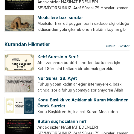
Ancak sizler NASİHAT EDENLERİ
yuvasını bozmalısın. 4- Hiçbir dizide...
SEVMİYORSUNUZ. Araf Sûresi 79 Hocaları zaman
zaman eleştirir, bazı yönlerde kendilerini
Mealcilere bazı sorular
geliştirmeleri hususunda bazen açık bazen gizli
Mealciler hazreti peygamberin sadece elçi olduğu
tenkitlerde bulunmuşuzdur. Örneğin hocalarda
iddiasından yola çıkarak onun hüküm koyma gibi
olması gereken hususları sıralar ve...
bir hakkının olmadığını söylerler. Onlara göre elçi,
elçilik yaptığı makam adına teşri yapamaz. Sadece
Kurandan Hikmetler
Tümünü Göster
elçi kelimesinin manasından...
Kehf Suresinin Sırrı?
Ahir zamanda bu dört fitneden kurtulmak için
Kehf Sûresini haftada bir okumak gerekir.
Bazılarımız din hususunda imtihan ediliriz. Yanlış
Nur Suresi 33. Ayet
din algısı, yanlış din öğreten hoca algısını yenmek
Fuhuş yapan kadınlar eğer istemeyerek, baskı
vb. Dini doğru...
altında, zorla fuhuş yapmaya zorlanıyorsa Allah
teâlâ onları da affedecektir. “İffetli olmak isteyen
Konu Başlıklı ve Açıklamalı Kuran Mealinden
cariyelerinizi dünya hayatının menfaatini elde
Örnek Sureler
etmek için fuhuş yapmaya zorlamayın. Her...
Konu Başlıklı ve Açıklamalı Kuran Mealinden
Örnek Surelerİndir
Bütün suç hocaların mı?
Ancak sizler NASİHAT EDENLERİ
SEVMİYORSUNUZ. Araf Sûresi 79 Hocaları zaman