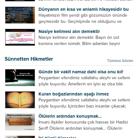
zaman eleştirir, bazı yönlerde kendilerini
Dünyanın en kısa ve anlamlı hikayesidir bu
geliştirmeleri hususunda bazen açık bazen gizli
Hayatımızın film şeridi gibi gözümüzün önünde
tenkitlerde bulunmuşuzdur. Örneğin hocalarda
geçmesidir bu. Geçmişinde ne olduğunu ve
olması gereken hususları sıralar ve...
geleceğinde ne olacağını öğrenmek isteyen bu
Nasiye kelimesi alın demektir
âyetlere baksın. Hayatı özetler misin sorusuna
Nasiye kelimesi alın demektir. Başın ön üst
verilebilecek en kısa ve bir o...
kısmına verilen isimdir. Bilim adamları beyni
inceledikleri zaman şu sonuca varmışlardır:
Beynin ön kısmında bulunan bölüme ön bellek
Sünnetten Hikmetler
Tümünü Göster
denir. Bu kısım insan vücudunda...
Günde bir vakit namaz dahi olsa onu kıl!
Peygamber efendimiz sallallahu aleyhi ve sellem
şöyle buyurdu: Amellerin en iyisi az olsa bile
devamlı olanıdır. Namaz, ibadetler içerisinde özel
Kuran boğazlarından aşağı inmez
bir yere sahiptir. Namaz kul ile Allah arasındaki bir
Peygamber efendimiz sallallahu aleyhi ve sellem
toplantıdır....
şöyle buyurdu: İçinizden bazı insanlar çıkacak;
onların namazlarını görünce kendi namazlarınızı
Ölülerin ardından konuşmak…
küçümseyeceksiniz. Onların oruçlarını görünce
İnsani ilişkiler konusunda çok hassas bir Hadisi
kendi oruçlarınızı küçümseyeceksiniz. Onların
Şerif! Ölülerin ardından konuşmak… Ölülerin
amellerini görünce kendi amellerinizi
ardından olumsuz konuşmak, hakaret etmek,
küçümseyeceksiniz. ...