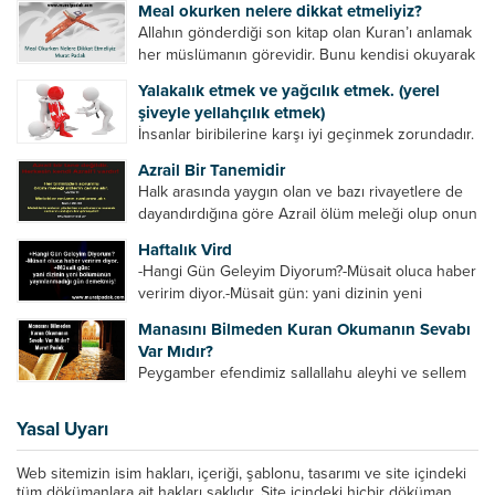
Meal okurken nelere dikkat etmeliyiz?
ayetleri peygamber efendimize soruyor. O da
Allahın gönderdiği son kitap olan Kuran’ı anlamak
bunları izah ediyor/tefsir ediyordu. “Biz sana...
her müslümanın görevidir. Bunu kendisi okuyarak
anlama imkânına sahip değilse meal, tefsir vb.
Yalakalık etmek ve yağcılık etmek. (yerel
yollarla anlamaya çalışmalıdır. Meal nedir? Arapça
şiveyle yellahçılık etmek)
bir kelime olan meal;...
İnsanlar biribilerine karşı iyi geçinmek zorundadır.
Ancak elinde güç olan (siyasi güç, ilmi güç,
Azrail Bir Tanemidir
makam gücü, nesep gücü, maddi güç, fiziki güç)
Halk arasında yaygın olan ve bazı rivayetlere de
diğer insanları ezebiliyor. Normal şartlarda elinde
dayandırdığına göre Azrail ölüm meleği olup onun
bu güçler...
yardımcıları vardır. Yine başka rivayetlere göre ise
Haftalık Vird
Azrail tek başına aynı anda binlerce insanın
-Hangi Gün Geleyim Diyorum?-Müsait oluca haber
canını...
veririm diyor.-Müsait gün: yani dizinin yeni
bölümünün yayınlanmadığı gün demekmiş! Bey
Manasını Bilmeden Kuran Okumanın Sevabı
efendinin Haftalık Virdi HAFTALIK VİRD Pazartesi
Var Mıdır?
Günü Hangi VİRD var?20:00 Star TV –...
Peygamber efendimiz sallallahu aleyhi ve sellem
şöyle buyurdu: “Her kim Allah’ın kitabından bir
harf okursa onun için bir hasene (sevap) vardır.
Yasal Uyarı
Her hasene de on katı ile karşılık bulur.
Eliflammim...
Web sitemizin isim hakları, içeriği, şablonu, tasarımı ve site içindeki
tüm dökümanlara ait hakları saklıdır. Site içindeki hiçbir döküman,