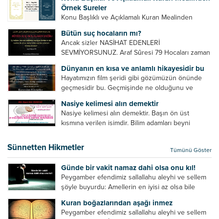
cariyelerinizi dünya hayatının menfaatini elde
Örnek Sureler
etmek için fuhuş yapmaya zorlamayın. Her...
Konu Başlıklı ve Açıklamalı Kuran Mealinden
Örnek Surelerİndir
Bütün suç hocaların mı?
Ancak sizler NASİHAT EDENLERİ
SEVMİYORSUNUZ. Araf Sûresi 79 Hocaları zaman
zaman eleştirir, bazı yönlerde kendilerini
Dünyanın en kısa ve anlamlı hikayesidir bu
geliştirmeleri hususunda bazen açık bazen gizli
Hayatımızın film şeridi gibi gözümüzün önünde
tenkitlerde bulunmuşuzdur. Örneğin hocalarda
geçmesidir bu. Geçmişinde ne olduğunu ve
olması gereken hususları sıralar ve...
geleceğinde ne olacağını öğrenmek isteyen bu
Nasiye kelimesi alın demektir
âyetlere baksın. Hayatı özetler misin sorusuna
Nasiye kelimesi alın demektir. Başın ön üst
verilebilecek en kısa ve bir o...
kısmına verilen isimdir. Bilim adamları beyni
inceledikleri zaman şu sonuca varmışlardır:
Beynin ön kısmında bulunan bölüme ön bellek
Sünnetten Hikmetler
Tümünü Göster
denir. Bu kısım insan vücudunda...
Günde bir vakit namaz dahi olsa onu kıl!
Peygamber efendimiz sallallahu aleyhi ve sellem
şöyle buyurdu: Amellerin en iyisi az olsa bile
devamlı olanıdır. Namaz, ibadetler içerisinde özel
Kuran boğazlarından aşağı inmez
bir yere sahiptir. Namaz kul ile Allah arasındaki bir
Peygamber efendimiz sallallahu aleyhi ve sellem
toplantıdır....