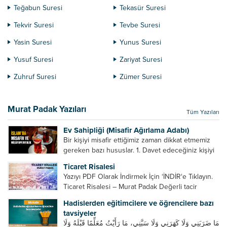
Teğabun Suresi
Tekasür Suresi
Tekvir Suresi
Tevbe Suresi
Yasin Suresi
Yunus Suresi
Yusuf Suresi
Zariyat Suresi
Zuhruf Suresi
Zümer Suresi
Murat Padak Yazıları
Tüm Yazıları
Ev Sahipliği (Misafir Ağırlama Adabı)
Bir kişiyi misafir ettiğimiz zaman dikkat etmemiz
gereken bazı hususlar. 1. Davet edeceğiniz kişiyi
son ana bırakmayın. Durumuna göre bir gün
Ticaret Risalesi
önce, bir hafta önce veya gün içinde davet edin....
Yazıyı PDF Olarak İndirmek İçin ‘İNDİR‘e Tıklayın.
Ticaret Risalesi – Murat Padak Değerli tacir
kardeşim! Helal rızık kazanma yollarından biri de
Hadislerden eğitimcilere ve öğrencilere bazı
ticaret yapmaktır. Peygamber efendimiz de ticaret
tavsiyeler
yapmıştır. Hz. Hatice...
مَا ضَرَبَنِي وَلَا كَهَرَنِي وَلَا سَبَّنِي، مَا رَأَيْتُ مُعَلِّمًا قَبْلَهُ وَلَا