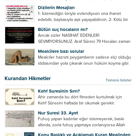
بَعْدَهُ أَحْسَنَ تَعْلِيمًا مِنْهُ، Resulullah sallallahu aleyhi
Dizilerin Mesajları
ve sellem beni dövmedi, azarlamadı ve bana
1- İstemediğin biriyle evlendiysen ona ihanet
sövmedi. Ben ne ondan önce...
edebilir, başkasıyla aşk yaşayabilirsin. 2- Kötü bir
olaydan sonra içki içip etrafı dağıtmalısın. 3-
Bütün suç hocaların mı?
Sevdiğin kişi başkasıyla evlendiyse onların
Ancak sizler NASİHAT EDENLERİ
yuvasını bozmalısın. 4- Hiçbir dizide...
SEVMİYORSUNUZ. Araf Sûresi 79 Hocaları zaman
zaman eleştirir, bazı yönlerde kendilerini
Mealcilere bazı sorular
geliştirmeleri hususunda bazen açık bazen gizli
Mealciler hazreti peygamberin sadece elçi olduğu
tenkitlerde bulunmuşuzdur. Örneğin hocalarda
iddiasından yola çıkarak onun hüküm koyma gibi
olması gereken hususları sıralar ve...
bir hakkının olmadığını söylerler. Onlara göre elçi,
elçilik yaptığı makam adına teşri yapamaz. Sadece
Kurandan Hikmetler
Tümünü Göster
elçi kelimesinin manasından...
Kehf Suresinin Sırrı?
Ahir zamanda bu dört fitneden kurtulmak için
Kehf Sûresini haftada bir okumak gerekir.
Bazılarımız din hususunda imtihan ediliriz. Yanlış
Nur Suresi 33. Ayet
din algısı, yanlış din öğreten hoca algısını yenmek
Fuhuş yapan kadınlar eğer istemeyerek, baskı
vb. Dini doğru...
altında, zorla fuhuş yapmaya zorlanıyorsa Allah
teâlâ onları da affedecektir. “İffetli olmak isteyen
Konu Başlıklı ve Açıklamalı Kuran Mealinden