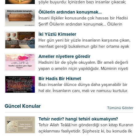
şöyle buyurdu: İçinizden bazı insanlar çıkacak;
onların namazlarını görünce kendi namazlarınızı
Ölülerin ardından konuşmak…
küçümseyeceksiniz. Onların oruçlarını görünce
İnsani ilişkiler konusunda çok hassas bir Hadisi
kendi oruçlarınızı küçümseyeceksiniz. Onların
Şerif! Ölülerin ardından konuşmak… Ölülerin
amellerini görünce kendi amellerinizi
ardından olumsuz konuşmak, hakaret etmek,
küçümseyeceksiniz. ...
İki Yüzlü Kimseler
küfretmek, sövmek, onların günah ve kusurlarını
Her gün yeni bir yüzle insanların karşısına çıkan,
zikretmek ölüye zarar vermez, fayda da vermez....
menfaat gereği bukalemun gibi her ortama ayak
uyduran kimseler yani iki yüzlü insanlar en şerli
Ameller niyetlere göredir
insan grubudur. Müminlerin yanında mümin gibi
Hadisini bir de şöyle okuyalım. Bir ameli değerli
duran,...
yapan o amelin niçin yapıldığıdır. Müminin niyeti
amelinden daha hayırlıdır. Gösteriş için kılınan
Bir Hadis Bir Hikmet
namazın hiçbir değeri yoktur. Gösteriş için
Bazı insanlar ölünce dünya daha yaşanabilir bir
okunan ezanın hiçbir...
hal alır. İnsanların canı, malı ve namusu kurtulur.
Hayvanlar onun zulmünden kurtulur. Sofrasına
yemek olmaktan kurtulur. Onu taşımaktan
Güncel Konular
Tümünü Göster
kurtulur. Ağaçlar onun zulmünden kurtulur....
Tefsir nedir? hangi tefsiri okumalıyım?
Tefsir Allah Teâlâ’nın gönderdiği son kitap Kuranın
açıklanması faaliyetidir. Şüphesiz ki, bu konuda ilk
müfessir Rasulullah’tır. Sahabeler anlamadıkları