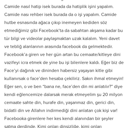
Camide nasıl hatip isek burada da hatiplik işini yapalım.
Camide nası rehber isek burada da o işi yapalım. Camide
hutbe esnasında ağaca çıkıp inemeyen kediden söz
etmediğimiz gibi Facebook’ta da sabahtan akşama kadar bu
tür bilgi ve v
ideolar paylaşmaktan uzak kalalım. Yeni davet
ve tebliğ alanlarının arasında facebook da gelmektedir.
Facebook’a giren ve her gün artan bu cemaate/kitleye dini
vazifeyi icra etmek de yine bu işi bilenlere kaldı. Eğer biz de
Face’yi dağınık ve dininden habersiz yaşayan kitle gibi
kullanırsak o face’den hesaba çekiliriz. Sakın ihmal etmeyin!
Eğer sen, o ve ben “bana ne, face’den din mi anlatılır?” diye
kendi eğlencemize dalarsak merak etmeyelim şu 20 milyon
cemaate sahte din, hurafe din, yaşanmaz din, gerici din,
bidatli din ve Allahın indirmediği dini anlatan çok kişi var!
Facebooka girenlere her kes kendi alanından bir şeyler
satma derdinde. Kimi onları dinsizliğe, kimi onları