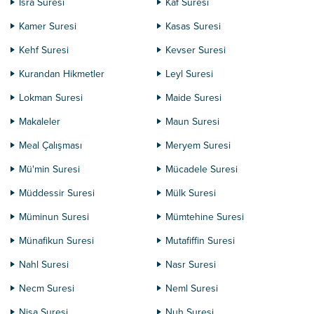
İsra Suresi
Kaf Suresi
Kamer Suresi
Kasas Suresi
Kehf Suresi
Kevser Suresi
Kurandan Hikmetler
Leyl Suresi
Lokman Suresi
Maide Suresi
Makaleler
Maun Suresi
Meal Çalışması
Meryem Suresi
Mü'min Suresi
Mücadele Suresi
Müddessir Suresi
Mülk Suresi
Müminun Suresi
Mümtehine Suresi
Münafikun Suresi
Mutafiffin Suresi
Nahl Suresi
Nasr Suresi
Necm Suresi
Neml Suresi
Nisa Suresi
Nuh Suresi