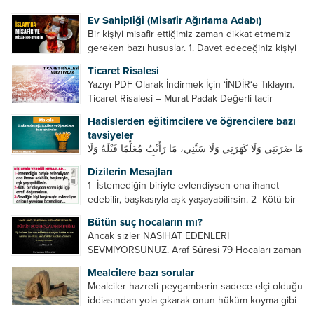
Ev Sahipliği (Misafir Ağırlama Adabı)
Bir kişiyi misafir ettiğimiz zaman dikkat etmemiz
gereken bazı hususlar. 1. Davet edeceğiniz kişiyi
son ana bırakmayın. Durumuna göre bir gün
Ticaret Risalesi
önce, bir hafta önce veya gün içinde davet edin....
Yazıyı PDF Olarak İndirmek İçin ‘İNDİR‘e Tıklayın.
Ticaret Risalesi – Murat Padak Değerli tacir
kardeşim! Helal rızık kazanma yollarından biri de
Hadislerden eğitimcilere ve öğrencilere bazı
ticaret yapmaktır. Peygamber efendimiz de ticaret
tavsiyeler
yapmıştır. Hz. Hatice...
مَا ضَرَبَنِي وَلَا كَهَرَنِي وَلَا سَبَّنِي، مَا رَأَيْتُ مُعَلِّمًا قَبْلَهُ وَلَا
بَعْدَهُ أَحْسَنَ تَعْلِيمًا مِنْهُ، Resulullah sallallahu aleyhi
Dizilerin Mesajları
ve sellem beni dövmedi, azarlamadı ve bana
1- İstemediğin biriyle evlendiysen ona ihanet
sövmedi. Ben ne ondan önce...
edebilir, başkasıyla aşk yaşayabilirsin. 2- Kötü bir
olaydan sonra içki içip etrafı dağıtmalısın. 3-
Bütün suç hocaların mı?
Sevdiğin kişi başkasıyla evlendiyse onların
Ancak sizler NASİHAT EDENLERİ
yuvasını bozmalısın. 4- Hiçbir dizide...
SEVMİYORSUNUZ. Araf Sûresi 79 Hocaları zaman
zaman eleştirir, bazı yönlerde kendilerini
Mealcilere bazı sorular
geliştirmeleri hususunda bazen açık bazen gizli
Mealciler hazreti peygamberin sadece elçi olduğu
tenkitlerde bulunmuşuzdur. Örneğin hocalarda
iddiasından yola çıkarak onun hüküm koyma gibi
olması gereken hususları sıralar ve...