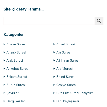
alanda olabilir. Çarşıda pazarda,
internet ve medya üzerinden
Site içi detaylı arama…
aldatılmak çok kolaydır. Konu din
olunca aynısını yapan insanlar
aldatma işine çabuk giriyorlar.
Peygamberin bile sahtesi
çıkmışken, mehdinin bile sahtesi
Kategoriler
varken...
Abese Suresi
Ahkaf Suresi
Ahzab Suresi
Ala Suresi
Alak Suresi
Ali İmran Suresi
Ankebut Suresi
Araf Suresi
Bakara Suresi
Beled Suresi
Büruc Suresi
Casiye Suresi
Çeviriler
Cüz Cüz Kuranı Tanıyalım
Dergi Yazıları
Dini Paylaşımlar