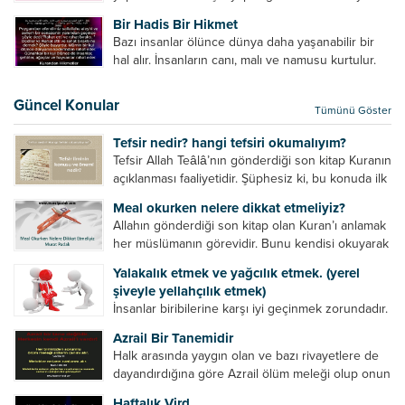
amelinden daha hayırlıdır. Gösteriş için kılınan
Bir Hadis Bir Hikmet
namazın hiçbir değeri yoktur. Gösteriş için
Bazı insanlar ölünce dünya daha yaşanabilir bir
okunan ezanın hiçbir...
hal alır. İnsanların canı, malı ve namusu kurtulur.
Hayvanlar onun zulmünden kurtulur. Sofrasına
yemek olmaktan kurtulur. Onu taşımaktan
Güncel Konular
Tümünü Göster
kurtulur. Ağaçlar onun zulmünden kurtulur....
Tefsir nedir? hangi tefsiri okumalıyım?
Tefsir Allah Teâlâ’nın gönderdiği son kitap Kuranın
açıklanması faaliyetidir. Şüphesiz ki, bu konuda ilk
müfessir Rasulullah’tır. Sahabeler anlamadıkları
Meal okurken nelere dikkat etmeliyiz?
ayetleri peygamber efendimize soruyor. O da
Allahın gönderdiği son kitap olan Kuran’ı anlamak
bunları izah ediyor/tefsir ediyordu. “Biz sana...
her müslümanın görevidir. Bunu kendisi okuyarak
anlama imkânına sahip değilse meal, tefsir vb.
Yalakalık etmek ve yağcılık etmek. (yerel
yollarla anlamaya çalışmalıdır. Meal nedir? Arapça
şiveyle yellahçılık etmek)
bir kelime olan meal;...
İnsanlar biribilerine karşı iyi geçinmek zorundadır.
Ancak elinde güç olan (siyasi güç, ilmi güç,
Azrail Bir Tanemidir
makam gücü, nesep gücü, maddi güç, fiziki güç)
Halk arasında yaygın olan ve bazı rivayetlere de
diğer insanları ezebiliyor. Normal şartlarda elinde
dayandırdığına göre Azrail ölüm meleği olup onun
bu güçler...
yardımcıları vardır. Yine başka rivayetlere göre ise
Haftalık Vird