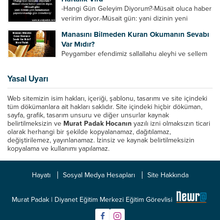
Azrail tek başına aynı anda binlerce insanın
-Hangi Gün Geleyim Diyorum?-Müsait oluca haber
canını...
veririm diyor.-Müsait gün: yani dizinin yeni
bölümünün yayınlanmadığı gün demekmiş! Bey
Manasını Bilmeden Kuran Okumanın Sevabı
efendinin Haftalık Virdi HAFTALIK VİRD Pazartesi
Var Mıdır?
Günü Hangi VİRD var?20:00 Star TV –...
Peygamber efendimiz sallallahu aleyhi ve sellem
şöyle buyurdu: “Her kim Allah’ın kitabından bir
harf okursa onun için bir hasene (sevap) vardır.
Yasal Uyarı
Her hasene de on katı ile karşılık bulur.
Eliflammim...
Web sitemizin isim hakları, içeriği, şablonu, tasarımı ve site içindeki
tüm dökümanlara ait hakları saklıdır. Site içindeki hiçbir döküman,
sayfa, grafik, tasarım unsuru ve diğer unsurlar kaynak
belirtilmeksizin ve
Murat Padak Hocanın
yazılı izni olmaksızın ticari
olarak herhangi bir şekilde kopyalanamaz, dağıtılamaz,
değiştirilemez, yayınlanamaz. İzinsiz ve kaynak belirtilmeksizin
kopyalama ve kullanımı yapılamaz.
Hayatı
Sosyal Medya Hesapları
Site Hakkında
Murat Padak | Diyanet Eğitim Merkezi Eğitim Görevlisi