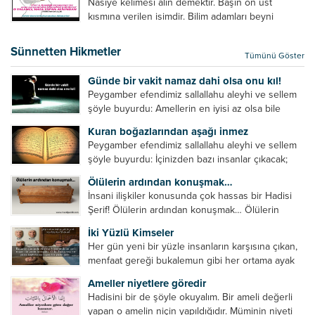
Nasiye kelimesi alın demektir. Başın ön üst
verilebilecek en kısa ve bir o...
kısmına verilen isimdir. Bilim adamları beyni
inceledikleri zaman şu sonuca varmışlardır:
Beynin ön kısmında bulunan bölüme ön bellek
Sünnetten Hikmetler
Tümünü Göster
denir. Bu kısım insan vücudunda...
Günde bir vakit namaz dahi olsa onu kıl!
Peygamber efendimiz sallallahu aleyhi ve sellem
şöyle buyurdu: Amellerin en iyisi az olsa bile
devamlı olanıdır. Namaz, ibadetler içerisinde özel
Kuran boğazlarından aşağı inmez
bir yere sahiptir. Namaz kul ile Allah arasındaki bir
Peygamber efendimiz sallallahu aleyhi ve sellem
toplantıdır....
şöyle buyurdu: İçinizden bazı insanlar çıkacak;
onların namazlarını görünce kendi namazlarınızı
Ölülerin ardından konuşmak…
küçümseyeceksiniz. Onların oruçlarını görünce
İnsani ilişkiler konusunda çok hassas bir Hadisi
kendi oruçlarınızı küçümseyeceksiniz. Onların
Şerif! Ölülerin ardından konuşmak… Ölülerin
amellerini görünce kendi amellerinizi
ardından olumsuz konuşmak, hakaret etmek,
küçümseyeceksiniz. ...
İki Yüzlü Kimseler
küfretmek, sövmek, onların günah ve kusurlarını
Her gün yeni bir yüzle insanların karşısına çıkan,
zikretmek ölüye zarar vermez, fayda da vermez....
menfaat gereği bukalemun gibi her ortama ayak
uyduran kimseler yani iki yüzlü insanlar en şerli
Ameller niyetlere göredir
insan grubudur. Müminlerin yanında mümin gibi
Hadisini bir de şöyle okuyalım. Bir ameli değerli
duran,...
yapan o amelin niçin yapıldığıdır. Müminin niyeti