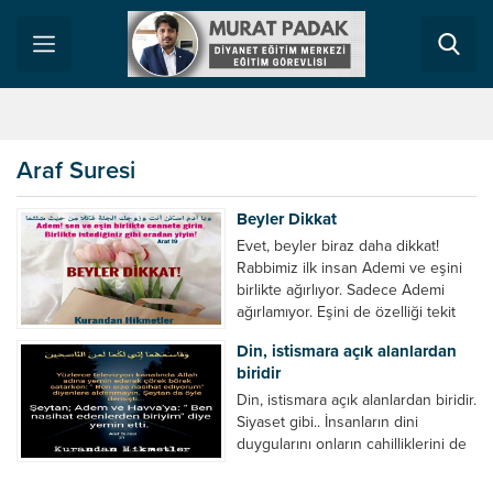
Araf Suresi
Beyler Dikkat
Evet, beyler biraz daha dikkat!
Rabbimiz ilk insan Ademi ve eşini
birlikte ağırlıyor. Sadece Ademi
ağırlamıyor. Eşini de özelliği tekit
ifadesi ile belirtiyor. Beraber girin,
Din, istismara açık alanlardan
Beraber oturun, Beraber yiyin
biridir
diyor. Kazmapolitik erkeklere bir
uyarıdır aslında Tek başına tatile
Din, istismara açık alanlardan biridir.
çıkan, Tek başına lokantada
Siyaset gibi.. İnsanların dini
istediğini yiyen, Ama evini ve
duygularını onların cahilliklerini de
eşinide mahrum eden,...
kullanarak istismar etmek çok
kolaydır. Sahtekar insanlar her