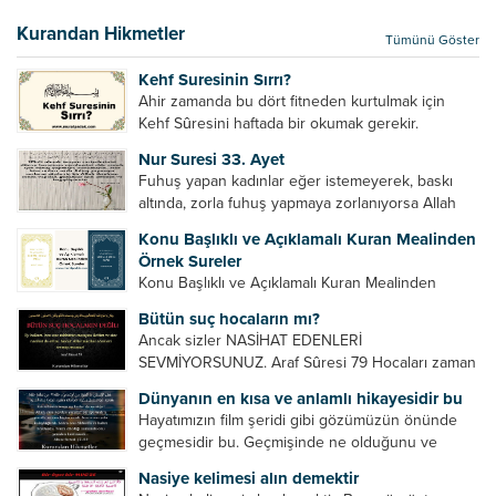
bir hakkının olmadığını söylerler. Onlara göre elçi,
elçilik yaptığı makam adına teşri yapamaz. Sadece
Kurandan Hikmetler
Tümünü Göster
elçi kelimesinin manasından...
Kehf Suresinin Sırrı?
Ahir zamanda bu dört fitneden kurtulmak için
Kehf Sûresini haftada bir okumak gerekir.
Bazılarımız din hususunda imtihan ediliriz. Yanlış
Nur Suresi 33. Ayet
din algısı, yanlış din öğreten hoca algısını yenmek
Fuhuş yapan kadınlar eğer istemeyerek, baskı
vb. Dini doğru...
altında, zorla fuhuş yapmaya zorlanıyorsa Allah
teâlâ onları da affedecektir. “İffetli olmak isteyen
Konu Başlıklı ve Açıklamalı Kuran Mealinden
cariyelerinizi dünya hayatının menfaatini elde
Örnek Sureler
etmek için fuhuş yapmaya zorlamayın. Her...
Konu Başlıklı ve Açıklamalı Kuran Mealinden
Örnek Surelerİndir
Bütün suç hocaların mı?
Ancak sizler NASİHAT EDENLERİ
SEVMİYORSUNUZ. Araf Sûresi 79 Hocaları zaman
zaman eleştirir, bazı yönlerde kendilerini
Dünyanın en kısa ve anlamlı hikayesidir bu
geliştirmeleri hususunda bazen açık bazen gizli
Hayatımızın film şeridi gibi gözümüzün önünde
tenkitlerde bulunmuşuzdur. Örneğin hocalarda
geçmesidir bu. Geçmişinde ne olduğunu ve
olması gereken hususları sıralar ve...
geleceğinde ne olacağını öğrenmek isteyen bu
Nasiye kelimesi alın demektir
âyetlere baksın. Hayatı özetler misin sorusuna