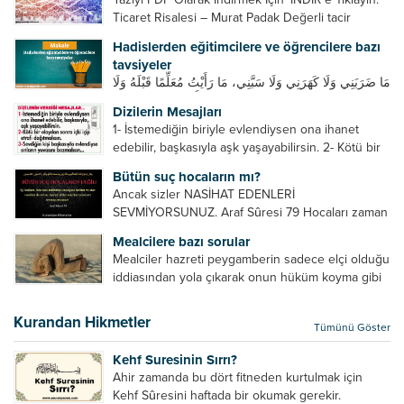
Ticaret Risalesi – Murat Padak Değerli tacir
kardeşim! Helal rızık kazanma yollarından biri de
Hadislerden eğitimcilere ve öğrencilere bazı
ticaret yapmaktır. Peygamber efendimiz de ticaret
tavsiyeler
yapmıştır. Hz. Hatice...
مَا ضَرَبَنِي وَلَا كَهَرَنِي وَلَا سَبَّنِي، مَا رَأَيْتُ مُعَلِّمًا قَبْلَهُ وَلَا
بَعْدَهُ أَحْسَنَ تَعْلِيمًا مِنْهُ، Resulullah sallallahu aleyhi
Dizilerin Mesajları
ve sellem beni dövmedi, azarlamadı ve bana
1- İstemediğin biriyle evlendiysen ona ihanet
sövmedi. Ben ne ondan önce...
edebilir, başkasıyla aşk yaşayabilirsin. 2- Kötü bir
olaydan sonra içki içip etrafı dağıtmalısın. 3-
Bütün suç hocaların mı?
Sevdiğin kişi başkasıyla evlendiyse onların
Ancak sizler NASİHAT EDENLERİ
yuvasını bozmalısın. 4- Hiçbir dizide...
SEVMİYORSUNUZ. Araf Sûresi 79 Hocaları zaman
zaman eleştirir, bazı yönlerde kendilerini
Mealcilere bazı sorular
geliştirmeleri hususunda bazen açık bazen gizli
Mealciler hazreti peygamberin sadece elçi olduğu
tenkitlerde bulunmuşuzdur. Örneğin hocalarda
iddiasından yola çıkarak onun hüküm koyma gibi
olması gereken hususları sıralar ve...
bir hakkının olmadığını söylerler. Onlara göre elçi,
elçilik yaptığı makam adına teşri yapamaz. Sadece
Kurandan Hikmetler
Tümünü Göster
elçi kelimesinin manasından...
Kehf Suresinin Sırrı?
Ahir zamanda bu dört fitneden kurtulmak için
Kehf Sûresini haftada bir okumak gerekir.