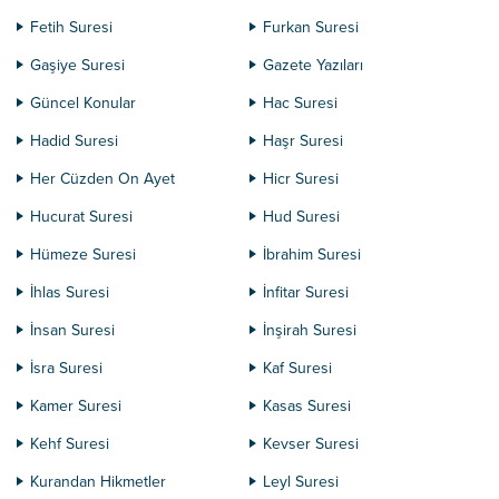
Fetih Suresi
Furkan Suresi
Gaşiye Suresi
Gazete Yazıları
Güncel Konular
Hac Suresi
Hadid Suresi
Haşr Suresi
Her Cüzden On Ayet
Hicr Suresi
Hucurat Suresi
Hud Suresi
Hümeze Suresi
İbrahim Suresi
İhlas Suresi
İnfitar Suresi
İnsan Suresi
İnşirah Suresi
İsra Suresi
Kaf Suresi
Kamer Suresi
Kasas Suresi
Kehf Suresi
Kevser Suresi
Kurandan Hikmetler
Leyl Suresi