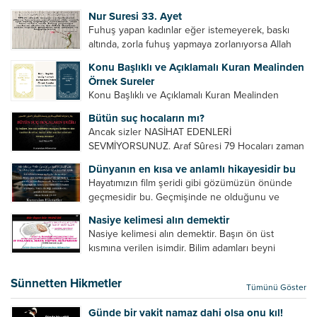
Bazılarımız din hususunda imtihan ediliriz. Yanlış
Nur Suresi 33. Ayet
din algısı, yanlış din öğreten hoca algısını yenmek
Fuhuş yapan kadınlar eğer istemeyerek, baskı
vb. Dini doğru...
altında, zorla fuhuş yapmaya zorlanıyorsa Allah
teâlâ onları da affedecektir. “İffetli olmak isteyen
Konu Başlıklı ve Açıklamalı Kuran Mealinden
cariyelerinizi dünya hayatının menfaatini elde
Örnek Sureler
etmek için fuhuş yapmaya zorlamayın. Her...
Konu Başlıklı ve Açıklamalı Kuran Mealinden
Örnek Surelerİndir
Bütün suç hocaların mı?
Ancak sizler NASİHAT EDENLERİ
SEVMİYORSUNUZ. Araf Sûresi 79 Hocaları zaman
zaman eleştirir, bazı yönlerde kendilerini
Dünyanın en kısa ve anlamlı hikayesidir bu
geliştirmeleri hususunda bazen açık bazen gizli
Hayatımızın film şeridi gibi gözümüzün önünde
tenkitlerde bulunmuşuzdur. Örneğin hocalarda
geçmesidir bu. Geçmişinde ne olduğunu ve
olması gereken hususları sıralar ve...
geleceğinde ne olacağını öğrenmek isteyen bu
Nasiye kelimesi alın demektir
âyetlere baksın. Hayatı özetler misin sorusuna
Nasiye kelimesi alın demektir. Başın ön üst
verilebilecek en kısa ve bir o...
kısmına verilen isimdir. Bilim adamları beyni
inceledikleri zaman şu sonuca varmışlardır:
Beynin ön kısmında bulunan bölüme ön bellek
Sünnetten Hikmetler
Tümünü Göster
denir. Bu kısım insan vücudunda...
Günde bir vakit namaz dahi olsa onu kıl!