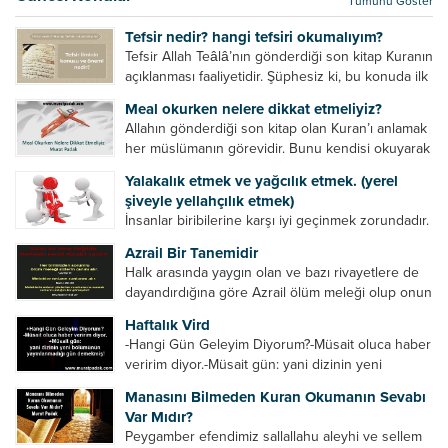
Tümünü Göster
kurtulur. Ağaçlar onun zulmünden kurtulur....
Tefsir nedir? hangi tefsiri okumalıyım?
Tefsir Allah Teâlâ’nın gönderdiği son kitap Kuranın
açıklanması faaliyetidir. Şüphesiz ki, bu konuda ilk
müfessir Rasulullah’tır. Sahabeler anlamadıkları
Meal okurken nelere dikkat etmeliyiz?
ayetleri peygamber efendimize soruyor. O da
Allahın gönderdiği son kitap olan Kuran’ı anlamak
bunları izah ediyor/tefsir ediyordu. “Biz sana...
her müslümanın görevidir. Bunu kendisi okuyarak
anlama imkânına sahip değilse meal, tefsir vb.
Yalakalık etmek ve yağcılık etmek. (yerel
yollarla anlamaya çalışmalıdır. Meal nedir? Arapça
şiveyle yellahçılık etmek)
bir kelime olan meal;...
İnsanlar biribilerine karşı iyi geçinmek zorundadır.
Ancak elinde güç olan (siyasi güç, ilmi güç,
Azrail Bir Tanemidir
makam gücü, nesep gücü, maddi güç, fiziki güç)
Halk arasında yaygın olan ve bazı rivayetlere de
diğer insanları ezebiliyor. Normal şartlarda elinde
dayandırdığına göre Azrail ölüm meleği olup onun
bu güçler...
yardımcıları vardır. Yine başka rivayetlere göre ise
Haftalık Vird
Azrail tek başına aynı anda binlerce insanın
-Hangi Gün Geleyim Diyorum?-Müsait oluca haber
canını...
veririm diyor.-Müsait gün: yani dizinin yeni
bölümünün yayınlanmadığı gün demekmiş! Bey
Manasını Bilmeden Kuran Okumanın Sevabı
efendinin Haftalık Virdi HAFTALIK VİRD Pazartesi
Var Mıdır?
Günü Hangi VİRD var?20:00 Star TV –...
Peygamber efendimiz sallallahu aleyhi ve sellem