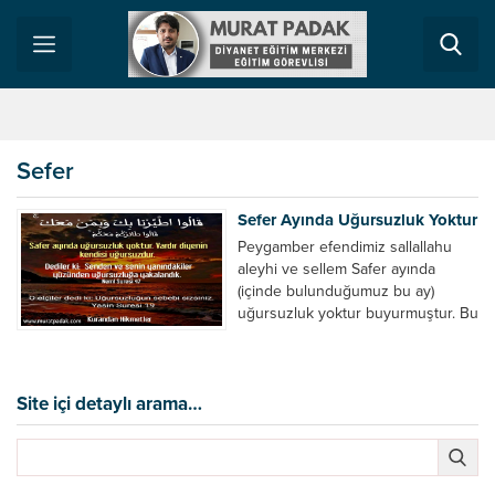
Sefer
Sefer Ayında Uğursuzluk Yoktur
Peygamber efendimiz sallallahu
aleyhi ve sellem Safer ayında
(içinde bulunduğumuz bu ay)
uğursuzluk yoktur buyurmuştur. Bu
hadisi ve benzeri uğursuzluk
olmadığına dair 300’e yakın hadis
vardır. Buna rağmen cahiliye
döneminden kalma inanca göre
Site içi detaylı arama…
Safer ayında gökten belalar ve
felaketler inermiş. Bu inancın batıl
olduğunu peygamber efendimiz
sallallahu aleyhi ve sellem...