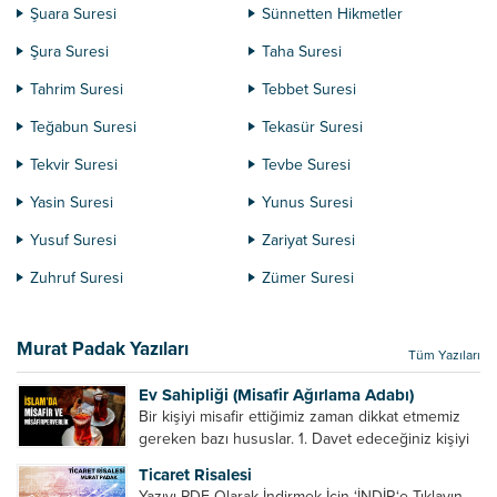
Şuara Suresi
Sünnetten Hikmetler
Şura Suresi
Taha Suresi
Tahrim Suresi
Tebbet Suresi
Teğabun Suresi
Tekasür Suresi
Tekvir Suresi
Tevbe Suresi
Yasin Suresi
Yunus Suresi
Yusuf Suresi
Zariyat Suresi
Zuhruf Suresi
Zümer Suresi
Murat Padak Yazıları
Tüm Yazıları
Ev Sahipliği (Misafir Ağırlama Adabı)
Bir kişiyi misafir ettiğimiz zaman dikkat etmemiz
gereken bazı hususlar. 1. Davet edeceğiniz kişiyi
son ana bırakmayın. Durumuna göre bir gün
Ticaret Risalesi
önce, bir hafta önce veya gün içinde davet edin....
Yazıyı PDF Olarak İndirmek İçin ‘İNDİR‘e Tıklayın.