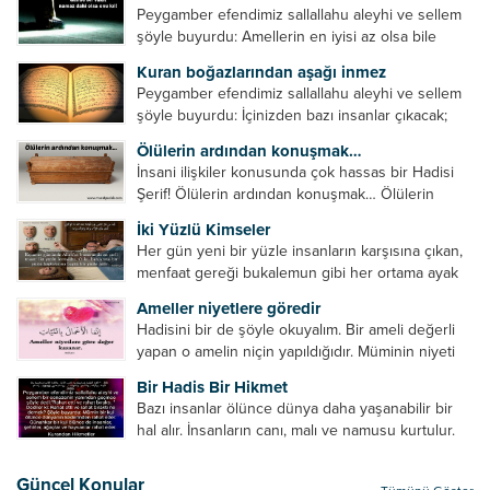
Peygamber efendimiz sallallahu aleyhi ve sellem
şöyle buyurdu: Amellerin en iyisi az olsa bile
devamlı olanıdır. Namaz, ibadetler içerisinde özel
Kuran boğazlarından aşağı inmez
bir yere sahiptir. Namaz kul ile Allah arasındaki bir
Peygamber efendimiz sallallahu aleyhi ve sellem
toplantıdır....
şöyle buyurdu: İçinizden bazı insanlar çıkacak;
onların namazlarını görünce kendi namazlarınızı
Ölülerin ardından konuşmak…
küçümseyeceksiniz. Onların oruçlarını görünce
İnsani ilişkiler konusunda çok hassas bir Hadisi
kendi oruçlarınızı küçümseyeceksiniz. Onların
Şerif! Ölülerin ardından konuşmak… Ölülerin
amellerini görünce kendi amellerinizi
ardından olumsuz konuşmak, hakaret etmek,
küçümseyeceksiniz. ...
İki Yüzlü Kimseler
küfretmek, sövmek, onların günah ve kusurlarını
Her gün yeni bir yüzle insanların karşısına çıkan,
zikretmek ölüye zarar vermez, fayda da vermez....
menfaat gereği bukalemun gibi her ortama ayak
uyduran kimseler yani iki yüzlü insanlar en şerli
Ameller niyetlere göredir
insan grubudur. Müminlerin yanında mümin gibi
Hadisini bir de şöyle okuyalım. Bir ameli değerli
duran,...
yapan o amelin niçin yapıldığıdır. Müminin niyeti
amelinden daha hayırlıdır. Gösteriş için kılınan
Bir Hadis Bir Hikmet
namazın hiçbir değeri yoktur. Gösteriş için
Bazı insanlar ölünce dünya daha yaşanabilir bir
okunan ezanın hiçbir...
hal alır. İnsanların canı, malı ve namusu kurtulur.
Hayvanlar onun zulmünden kurtulur. Sofrasına
yemek olmaktan kurtulur. Onu taşımaktan
Güncel Konular