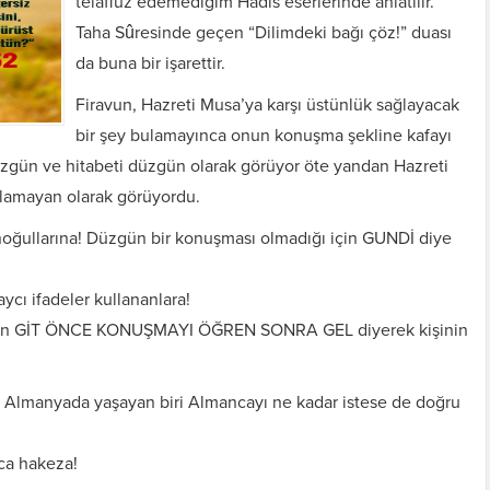
telaffuz edemediğim Hadis eserlerinde anlatılır.
Taha Sûresinde geçen “Dilimdeki bağı çöz!” duası
da buna bir işarettir.
Firavun, Hazreti Musa’ya karşı üstünlük sağlayacak
bir şey bulamayınca onun konuşma şekline kafayı
üzgün ve hitabeti
düzgün olarak görüyor öte yandan Hazreti
ılamayan olarak görüyordu.
oğullarına! Düzgün bir konuşması olmadığı için GUNDİ diye
ycı ifadeler kullananlara!
i için GİT ÖNCE KONUŞMAYI ÖĞREN SONRA GEL diyerek kişinin
. Almanyada yaşayan biri Almancayı ne kadar istese de doğru
zca hakeza!