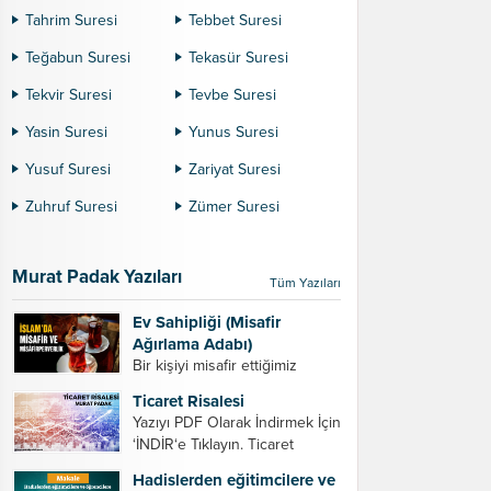
Tahrim Suresi
Tebbet Suresi
Teğabun Suresi
Tekasür Suresi
Tekvir Suresi
Tevbe Suresi
Yasin Suresi
Yunus Suresi
Yusuf Suresi
Zariyat Suresi
Zuhruf Suresi
Zümer Suresi
Murat Padak Yazıları
Tüm Yazıları
Ev Sahipliği (Misafir
Ağırlama Adabı)
Bir kişiyi misafir ettiğimiz
zaman dikkat etmemiz
Ticaret Risalesi
gereken bazı hususlar. 1.
Yazıyı PDF Olarak İndirmek İçin
Davet edeceğiniz kişiyi son
‘İNDİR‘e Tıklayın. Ticaret
ana bırakmayın. Durumuna
Risalesi – Murat Padak Değerli
göre bir gün önce, bir hafta
Hadislerden eğitimcilere ve
tacir kardeşim! Helal rızık