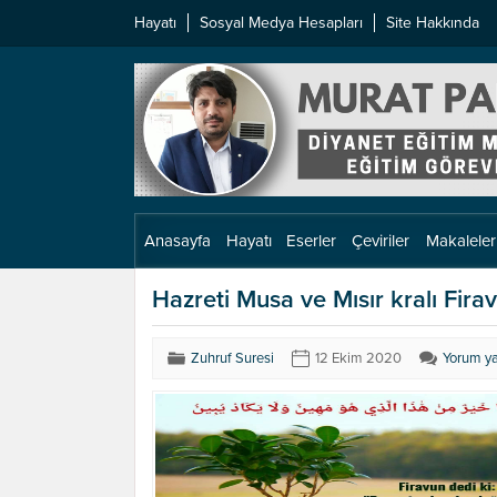
Hayatı
Sosyal Medya Hesapları
Site Hakkında
Anasayfa
Hayatı
Eserler
Çeviriler
Makaleler
Hazreti Musa ve Mısır kralı Fira
Zuhruf Suresi
12 Ekim 2020
Yorum y