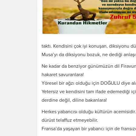
taktı. Kendisini çok iyi konuşan, diksiyonu d
Musa’yı da diksiyonu bozuk, ne dediği anlaş
Ne kadar da benziyor günümüzün dil Firavun
hakaret savuranlara!
Yöresel bir ağzı olduğu için DOĞULU diye ala
Yetersiz ve kendisini tam ifade edemediğ
derdine değil, diline bakanlara!
Herkes yabancısı olduğu kültürün acemisidir
dürüst telaffuz etmeyebilir.
Fransa’da yaşayan bir yabancı için de fransı