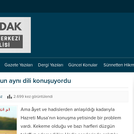
Gazete Yazıları
Dergi Yazıları
Güncel Konular
Sünnetten Hikm
vun aynı dili konuşuyordu
az
2.699 kez görüntülendi
Ama âyet ve hadislerden anlaşıldığı kadarıyla
Hazreti Musa’nın konuşma yetisinde bir problem
vardı. Kekeme olduğu ve bazı harfleri düzgün