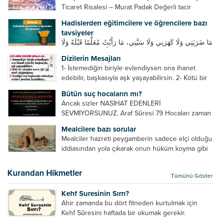
Ticaret Risalesi – Murat Padak Değerli tacir
kardeşim! Helal rızık kazanma yollarından biri de
Hadislerden eğitimcilere ve öğrencilere bazı
ticaret yapmaktır. Peygamber efendimiz de ticaret
tavsiyeler
yapmıştır. Hz. Hatice...
مَا ضَرَبَنِي وَلَا كَهَرَنِي وَلَا سَبَّنِي، مَا رَأَيْتُ مُعَلِّمًا قَبْلَهُ وَلَا
بَعْدَهُ أَحْسَنَ تَعْلِيمًا مِنْهُ، Resulullah sallallahu aleyhi
Dizilerin Mesajları
ve sellem beni dövmedi, azarlamadı ve bana
1- İstemediğin biriyle evlendiysen ona ihanet
sövmedi. Ben ne ondan önce...
edebilir, başkasıyla aşk yaşayabilirsin. 2- Kötü bir
olaydan sonra içki içip etrafı dağıtmalısın. 3-
Bütün suç hocaların mı?
Sevdiğin kişi başkasıyla evlendiyse onların
Ancak sizler NASİHAT EDENLERİ
yuvasını bozmalısın. 4- Hiçbir dizide...
SEVMİYORSUNUZ. Araf Sûresi 79 Hocaları zaman
zaman eleştirir, bazı yönlerde kendilerini
Mealcilere bazı sorular
geliştirmeleri hususunda bazen açık bazen gizli
Mealciler hazreti peygamberin sadece elçi olduğu
tenkitlerde bulunmuşuzdur. Örneğin hocalarda
iddiasından yola çıkarak onun hüküm koyma gibi
olması gereken hususları sıralar ve...
bir hakkının olmadığını söylerler. Onlara göre elçi,
elçilik yaptığı makam adına teşri yapamaz. Sadece
Kurandan Hikmetler
Tümünü Göster
elçi kelimesinin manasından...
Kehf Suresinin Sırrı?
Ahir zamanda bu dört fitneden kurtulmak için
Kehf Sûresini haftada bir okumak gerekir.