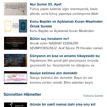
Bazılarımız din hususunda imtihan ediliriz. Yanlış
Nur Suresi 33. Ayet
din algısı, yanlış din öğreten hoca algısını yenmek
Fuhuş yapan kadınlar eğer istemeyerek, baskı
vb. Dini doğru...
altında, zorla fuhuş yapmaya zorlanıyorsa Allah
teâlâ onları da affedecektir. “İffetli olmak isteyen
Konu Başlıklı ve Açıklamalı Kuran Mealinden
cariyelerinizi dünya hayatının menfaatini elde
Örnek Sureler
etmek için fuhuş yapmaya zorlamayın. Her...
Konu Başlıklı ve Açıklamalı Kuran Mealinden
Örnek Surelerİndir
Bütün suç hocaların mı?
Ancak sizler NASİHAT EDENLERİ
SEVMİYORSUNUZ. Araf Sûresi 79 Hocaları zaman
zaman eleştirir, bazı yönlerde kendilerini
Dünyanın en kısa ve anlamlı hikayesidir bu
geliştirmeleri hususunda bazen açık bazen gizli
Hayatımızın film şeridi gibi gözümüzün önünde
tenkitlerde bulunmuşuzdur. Örneğin hocalarda
geçmesidir bu. Geçmişinde ne olduğunu ve
olması gereken hususları sıralar ve...
geleceğinde ne olacağını öğrenmek isteyen bu
Nasiye kelimesi alın demektir
âyetlere baksın. Hayatı özetler misin sorusuna
Nasiye kelimesi alın demektir. Başın ön üst
verilebilecek en kısa ve bir o...
kısmına verilen isimdir. Bilim adamları beyni
inceledikleri zaman şu sonuca varmışlardır:
Beynin ön kısmında bulunan bölüme ön bellek
Sünnetten Hikmetler
Tümünü Göster
denir. Bu kısım insan vücudunda...
Günde bir vakit namaz dahi olsa onu kıl!