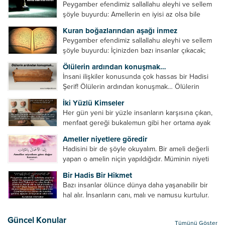
Peygamber efendimiz sallallahu aleyhi ve sellem
şöyle buyurdu: Amellerin en iyisi az olsa bile
devamlı olanıdır. Namaz, ibadetler içerisinde özel
Kuran boğazlarından aşağı inmez
bir yere sahiptir. Namaz kul ile Allah arasındaki bir
Peygamber efendimiz sallallahu aleyhi ve sellem
toplantıdır....
şöyle buyurdu: İçinizden bazı insanlar çıkacak;
onların namazlarını görünce kendi namazlarınızı
Ölülerin ardından konuşmak…
küçümseyeceksiniz. Onların oruçlarını görünce
İnsani ilişkiler konusunda çok hassas bir Hadisi
kendi oruçlarınızı küçümseyeceksiniz. Onların
Şerif! Ölülerin ardından konuşmak… Ölülerin
amellerini görünce kendi amellerinizi
ardından olumsuz konuşmak, hakaret etmek,
küçümseyeceksiniz. ...
İki Yüzlü Kimseler
küfretmek, sövmek, onların günah ve kusurlarını
Her gün yeni bir yüzle insanların karşısına çıkan,
zikretmek ölüye zarar vermez, fayda da vermez....
menfaat gereği bukalemun gibi her ortama ayak
uyduran kimseler yani iki yüzlü insanlar en şerli
Ameller niyetlere göredir
insan grubudur. Müminlerin yanında mümin gibi
Hadisini bir de şöyle okuyalım. Bir ameli değerli
duran,...
yapan o amelin niçin yapıldığıdır. Müminin niyeti
amelinden daha hayırlıdır. Gösteriş için kılınan
Bir Hadis Bir Hikmet
namazın hiçbir değeri yoktur. Gösteriş için
Bazı insanlar ölünce dünya daha yaşanabilir bir
okunan ezanın hiçbir...
hal alır. İnsanların canı, malı ve namusu kurtulur.
Hayvanlar onun zulmünden kurtulur. Sofrasına
yemek olmaktan kurtulur. Onu taşımaktan
Güncel Konular
Tümünü Göster