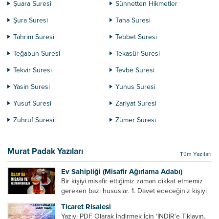
Şuara Suresi
Sünnetten Hikmetler
Şura Suresi
Taha Suresi
Tahrim Suresi
Tebbet Suresi
Teğabun Suresi
Tekasür Suresi
Tekvir Suresi
Tevbe Suresi
Yasin Suresi
Yunus Suresi
Yusuf Suresi
Zariyat Suresi
Zuhruf Suresi
Zümer Suresi
Murat Padak Yazıları
Tüm Yazıları
Ev Sahipliği (Misafir Ağırlama Adabı)
Bir kişiyi misafir ettiğimiz zaman dikkat etmemiz
gereken bazı hususlar. 1. Davet edeceğiniz kişiyi
son ana bırakmayın. Durumuna göre bir gün
Ticaret Risalesi
önce, bir hafta önce veya gün içinde davet edin....
Yazıyı PDF Olarak İndirmek İçin ‘İNDİR‘e Tıklayın.