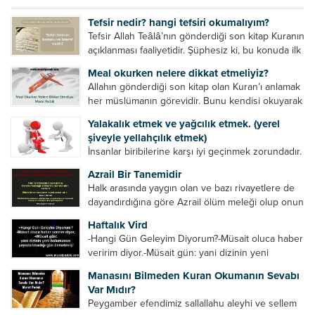
kurtulur. Ağaçlar onun zulmünden kurtulur....
Tefsir nedir? hangi tefsiri okumalıyım?
Tefsir Allah Teâlâ’nın gönderdiği son kitap Kuranın
açıklanması faaliyetidir. Şüphesiz ki, bu konuda ilk
müfessir Rasulullah’tır. Sahabeler anlamadıkları
Meal okurken nelere dikkat etmeliyiz?
ayetleri peygamber efendimize soruyor. O da
Allahın gönderdiği son kitap olan Kuran’ı anlamak
bunları izah ediyor/tefsir ediyordu. “Biz sana...
her müslümanın görevidir. Bunu kendisi okuyarak
anlama imkânına sahip değilse meal, tefsir vb.
Yalakalık etmek ve yağcılık etmek. (yerel
yollarla anlamaya çalışmalıdır. Meal nedir? Arapça
şiveyle yellahçılık etmek)
bir kelime olan meal;...
İnsanlar biribilerine karşı iyi geçinmek zorundadır.
Ancak elinde güç olan (siyasi güç, ilmi güç,
Azrail Bir Tanemidir
makam gücü, nesep gücü, maddi güç, fiziki güç)
Halk arasında yaygın olan ve bazı rivayetlere de
diğer insanları ezebiliyor. Normal şartlarda elinde
dayandırdığına göre Azrail ölüm meleği olup onun
bu güçler...
yardımcıları vardır. Yine başka rivayetlere göre ise
Haftalık Vird
Azrail tek başına aynı anda binlerce insanın
-Hangi Gün Geleyim Diyorum?-Müsait oluca haber
canını...
veririm diyor.-Müsait gün: yani dizinin yeni
bölümünün yayınlanmadığı gün demekmiş! Bey
Manasını Bilmeden Kuran Okumanın Sevabı
efendinin Haftalık Virdi HAFTALIK VİRD Pazartesi
Var Mıdır?
Günü Hangi VİRD var?20:00 Star TV –...
Peygamber efendimiz sallallahu aleyhi ve sellem