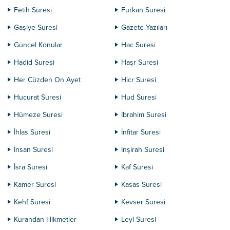
Fetih Suresi
Furkan Suresi
Gaşiye Suresi
Gazete Yazıları
Güncel Konular
Hac Suresi
Hadid Suresi
Haşr Suresi
Her Cüzden On Ayet
Hicr Suresi
Hucurat Suresi
Hud Suresi
Hümeze Suresi
İbrahim Suresi
İhlas Suresi
İnfitar Suresi
İnsan Suresi
İnşirah Suresi
İsra Suresi
Kaf Suresi
Kamer Suresi
Kasas Suresi
Kehf Suresi
Kevser Suresi
Kurandan Hikmetler
Leyl Suresi