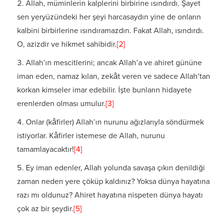
Allah, müminlerin kalplerini birbirine ısındırdı. Şayet
sen yeryüzündeki her şeyi harcasaydın yine de onların
kalbini birbirlerine ısındıramazdın. Fakat Allah, ısındırdı.
O, azizdir ve hikmet sahibidir.
[2]
Allah’ın mescitlerini; ancak Allah’a ve ahiret gününe
iman eden, namaz kılan, zekât veren ve sadece Allah’tan
korkan kimseler imar edebilir. İşte bunların hidayete
erenlerden olması umulur.
[3]
Onlar (kâfirler) Allah’ın nurunu ağızlarıyla söndürmek
istiyorlar. Kâfirler istemese de Allah, nurunu
tamamlayacaktır!
[4]
Ey iman edenler, Allah yolunda savaşa çıkın denildiği
zaman neden yere çöküp kaldınız? Yoksa dünya hayatına
razı mı oldunuz? Ahiret hayatına nispeten dünya hayatı
çok az bir şeydir.
[5]