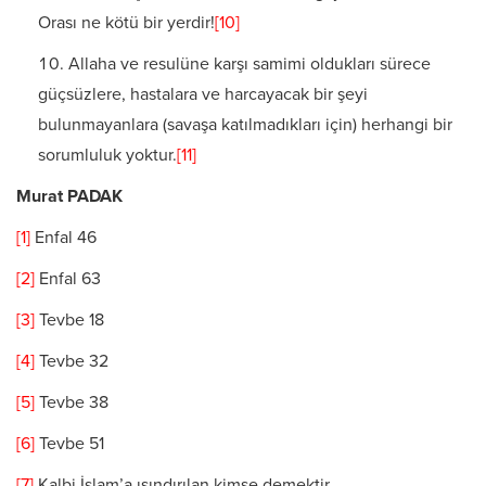
Orası ne kötü bir yerdir!
[10]
Allaha ve resulüne karşı samimi oldukları sürece
güçsüzlere, hastalara ve harcayacak bir şeyi
bulunmayanlara (savaşa katılmadıkları için) herhangi bir
sorumluluk yoktur.
[11]
Murat PADAK
[1]
Enfal 46
[2]
Enfal 63
[3]
Tevbe 18
[4]
Tevbe 32
[5]
Tevbe 38
[6]
Tevbe 51
[7]
Kalbi İslam’a ısındırılan kimse demektir.