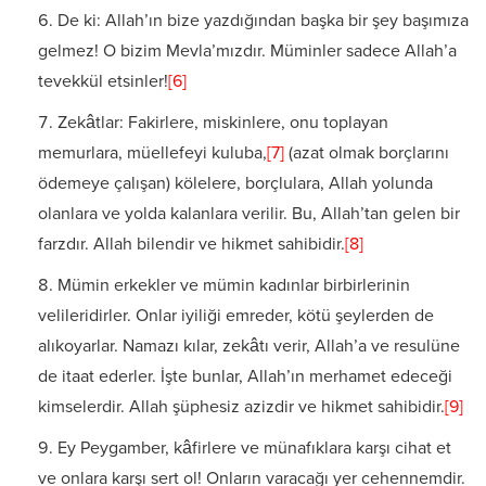
De ki: Allah’ın bize yazdığından başka bir şey başımıza
gelmez! O bizim Mevla’mızdır. Müminler sadece Allah’a
tevekkül etsinler!
[6]
Zekâtlar: Fakirlere, miskinlere, onu toplayan
memurlara, müellefeyi kuluba,
[7]
(azat olmak borçlarını
ödemeye çalışan) kölelere, borçlulara, Allah yolunda
olanlara ve yolda kalanlara verilir. Bu, Allah’tan gelen bir
farzdır. Allah bilendir ve hikmet sahibidir.
[8]
Mümin erkekler ve mümin kadınlar birbirlerinin
velileridirler. Onlar iyiliği emreder, kötü şeylerden de
alıkoyarlar. Namazı kılar, zekâtı verir, Allah’a ve resulüne
de itaat ederler. İşte bunlar, Allah’ın merhamet edeceği
kimselerdir. Allah şüphesiz azizdir ve hikmet sahibidir.
[9]
Ey Peygamber, kâfirlere ve münafıklara karşı cihat et
ve onlara karşı sert ol! Onların varacağı yer cehennemdir.