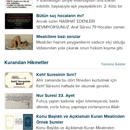
1- İstemediğin biriyle evlendiysen ona ihanet
sövmedi. Ben ne ondan önce...
edebilir, başkasıyla aşk yaşayabilirsin. 2- Kötü bir
olaydan sonra içki içip etrafı dağıtmalısın. 3-
Bütün suç hocaların mı?
Sevdiğin kişi başkasıyla evlendiyse onların
Ancak sizler NASİHAT EDENLERİ
yuvasını bozmalısın. 4- Hiçbir dizide...
SEVMİYORSUNUZ. Araf Sûresi 79 Hocaları zaman
zaman eleştirir, bazı yönlerde kendilerini
Mealcilere bazı sorular
geliştirmeleri hususunda bazen açık bazen gizli
Mealciler hazreti peygamberin sadece elçi olduğu
tenkitlerde bulunmuşuzdur. Örneğin hocalarda
iddiasından yola çıkarak onun hüküm koyma gibi
olması gereken hususları sıralar ve...
bir hakkının olmadığını söylerler. Onlara göre elçi,
elçilik yaptığı makam adına teşri yapamaz. Sadece
Kurandan Hikmetler
Tümünü Göster
elçi kelimesinin manasından...
Kehf Suresinin Sırrı?
Ahir zamanda bu dört fitneden kurtulmak için
Kehf Sûresini haftada bir okumak gerekir.
Bazılarımız din hususunda imtihan ediliriz. Yanlış
Nur Suresi 33. Ayet
din algısı, yanlış din öğreten hoca algısını yenmek
Fuhuş yapan kadınlar eğer istemeyerek, baskı
vb. Dini doğru...
altında, zorla fuhuş yapmaya zorlanıyorsa Allah
teâlâ onları da affedecektir. “İffetli olmak isteyen
Konu Başlıklı ve Açıklamalı Kuran Mealinden
cariyelerinizi dünya hayatının menfaatini elde
Örnek Sureler
etmek için fuhuş yapmaya zorlamayın. Her...
Konu Başlıklı ve Açıklamalı Kuran Mealinden