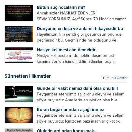
Örnek Surelerİndir
Bütün suç hocaların mı?
Ancak sizler NASİHAT EDENLERİ
SEVMİYORSUNUZ. Araf Sûresi 79 Hocaları zaman
zaman eleştirir, bazı yönlerde kendilerini
Dünyanın en kısa ve anlamlı hikayesidir bu
geliştirmeleri hususunda bazen açık bazen gizli
Hayatımızın film şeridi gibi gözümüzün önünde
tenkitlerde bulunmuşuzdur. Örneğin hocalarda
geçmesidir bu. Geçmişinde ne olduğunu ve
olması gereken hususları sıralar ve...
geleceğinde ne olacağını öğrenmek isteyen bu
Nasiye kelimesi alın demektir
âyetlere baksın. Hayatı özetler misin sorusuna
Nasiye kelimesi alın demektir. Başın ön üst
verilebilecek en kısa ve bir o...
kısmına verilen isimdir. Bilim adamları beyni
inceledikleri zaman şu sonuca varmışlardır:
Beynin ön kısmında bulunan bölüme ön bellek
Sünnetten Hikmetler
Tümünü Göster
denir. Bu kısım insan vücudunda...
Günde bir vakit namaz dahi olsa onu kıl!
Peygamber efendimiz sallallahu aleyhi ve sellem
şöyle buyurdu: Amellerin en iyisi az olsa bile
devamlı olanıdır. Namaz, ibadetler içerisinde özel
Kuran boğazlarından aşağı inmez
bir yere sahiptir. Namaz kul ile Allah arasındaki bir
Peygamber efendimiz sallallahu aleyhi ve sellem
toplantıdır....
şöyle buyurdu: İçinizden bazı insanlar çıkacak;
onların namazlarını görünce kendi namazlarınızı
Ölülerin ardından konuşmak…