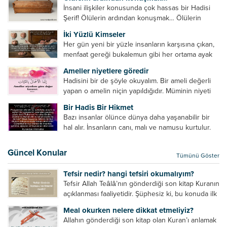
küçümseyeceksiniz. Onların oruçlarını görünce
İnsani ilişkiler konusunda çok hassas bir Hadisi
kendi oruçlarınızı küçümseyeceksiniz. Onların
Şerif! Ölülerin ardından konuşmak… Ölülerin
amellerini görünce kendi amellerinizi
ardından olumsuz konuşmak, hakaret etmek,
küçümseyeceksiniz. ...
İki Yüzlü Kimseler
küfretmek, sövmek, onların günah ve kusurlarını
Her gün yeni bir yüzle insanların karşısına çıkan,
zikretmek ölüye zarar vermez, fayda da vermez....
menfaat gereği bukalemun gibi her ortama ayak
uyduran kimseler yani iki yüzlü insanlar en şerli
Ameller niyetlere göredir
insan grubudur. Müminlerin yanında mümin gibi
Hadisini bir de şöyle okuyalım. Bir ameli değerli
duran,...
yapan o amelin niçin yapıldığıdır. Müminin niyeti
amelinden daha hayırlıdır. Gösteriş için kılınan
Bir Hadis Bir Hikmet
namazın hiçbir değeri yoktur. Gösteriş için
Bazı insanlar ölünce dünya daha yaşanabilir bir
okunan ezanın hiçbir...
hal alır. İnsanların canı, malı ve namusu kurtulur.
Hayvanlar onun zulmünden kurtulur. Sofrasına
yemek olmaktan kurtulur. Onu taşımaktan
Güncel Konular
Tümünü Göster
kurtulur. Ağaçlar onun zulmünden kurtulur....
Tefsir nedir? hangi tefsiri okumalıyım?
Tefsir Allah Teâlâ’nın gönderdiği son kitap Kuranın
açıklanması faaliyetidir. Şüphesiz ki, bu konuda ilk
müfessir Rasulullah’tır. Sahabeler anlamadıkları
Meal okurken nelere dikkat etmeliyiz?
ayetleri peygamber efendimize soruyor. O da
Allahın gönderdiği son kitap olan Kuran’ı anlamak
bunları izah ediyor/tefsir ediyordu. “Biz sana...