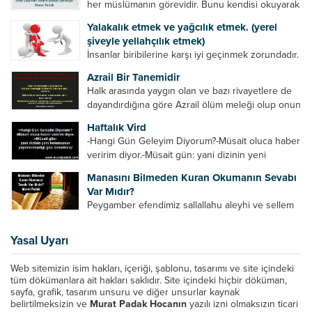
her müslümanın görevidir. Bunu kendisi okuyarak
anlama imkânına sahip değilse meal, tefsir vb.
Yalakalık etmek ve yağcılık etmek. (yerel
yollarla anlamaya çalışmalıdır. Meal nedir? Arapça
şiveyle yellahçılık etmek)
bir kelime olan meal;...
İnsanlar biribilerine karşı iyi geçinmek zorundadır.
Ancak elinde güç olan (siyasi güç, ilmi güç,
Azrail Bir Tanemidir
makam gücü, nesep gücü, maddi güç, fiziki güç)
Halk arasında yaygın olan ve bazı rivayetlere de
diğer insanları ezebiliyor. Normal şartlarda elinde
dayandırdığına göre Azrail ölüm meleği olup onun
bu güçler...
yardımcıları vardır. Yine başka rivayetlere göre ise
Haftalık Vird
Azrail tek başına aynı anda binlerce insanın
-Hangi Gün Geleyim Diyorum?-Müsait oluca haber
canını...
veririm diyor.-Müsait gün: yani dizinin yeni
bölümünün yayınlanmadığı gün demekmiş! Bey
Manasını Bilmeden Kuran Okumanın Sevabı
efendinin Haftalık Virdi HAFTALIK VİRD Pazartesi
Var Mıdır?
Günü Hangi VİRD var?20:00 Star TV –...
Peygamber efendimiz sallallahu aleyhi ve sellem
şöyle buyurdu: “Her kim Allah’ın kitabından bir
harf okursa onun için bir hasene (sevap) vardır.
Yasal Uyarı
Her hasene de on katı ile karşılık bulur.
Eliflammim...
Web sitemizin isim hakları, içeriği, şablonu, tasarımı ve site içindeki
tüm dökümanlara ait hakları saklıdır. Site içindeki hiçbir döküman,
sayfa, grafik, tasarım unsuru ve diğer unsurlar kaynak
belirtilmeksizin ve
Murat Padak Hocanın
yazılı izni olmaksızın ticari