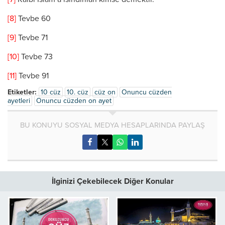
[8]
Tevbe 60
[9]
Tevbe 71
[10]
Tevbe 73
[11]
Tevbe 91
Etiketler:
10 cüz
10. cüz
cüz on
Onuncu cüzden
ayetleri
Onuncu cüzden on ayet
BU KONUYU SOSYAL MEDYA HESAPLARINDA PAYLAŞ
İlginizi Çekebilecek Diğer Konular