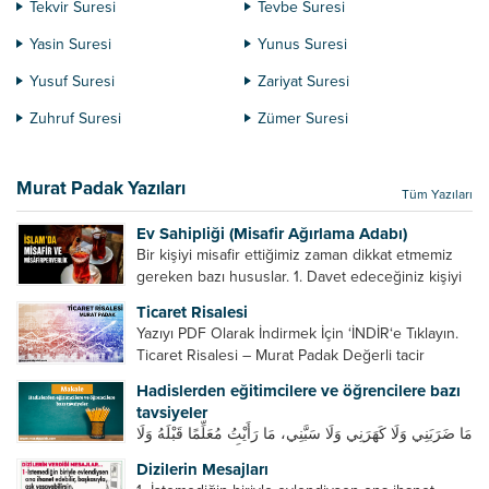
Tekvir Suresi
Tevbe Suresi
Yasin Suresi
Yunus Suresi
Yusuf Suresi
Zariyat Suresi
Zuhruf Suresi
Zümer Suresi
Murat Padak Yazıları
Tüm Yazıları
Ev Sahipliği (Misafir Ağırlama Adabı)
Bir kişiyi misafir ettiğimiz zaman dikkat etmemiz
gereken bazı hususlar. 1. Davet edeceğiniz kişiyi
son ana bırakmayın. Durumuna göre bir gün
Ticaret Risalesi
önce, bir hafta önce veya gün içinde davet edin....
Yazıyı PDF Olarak İndirmek İçin ‘İNDİR‘e Tıklayın.
Ticaret Risalesi – Murat Padak Değerli tacir
kardeşim! Helal rızık kazanma yollarından biri de
Hadislerden eğitimcilere ve öğrencilere bazı
ticaret yapmaktır. Peygamber efendimiz de ticaret
tavsiyeler
yapmıştır. Hz. Hatice...
مَا ضَرَبَنِي وَلَا كَهَرَنِي وَلَا سَبَّنِي، مَا رَأَيْتُ مُعَلِّمًا قَبْلَهُ وَلَا
بَعْدَهُ أَحْسَنَ تَعْلِيمًا مِنْهُ، Resulullah sallallahu aleyhi
Dizilerin Mesajları
ve sellem beni dövmedi, azarlamadı ve bana