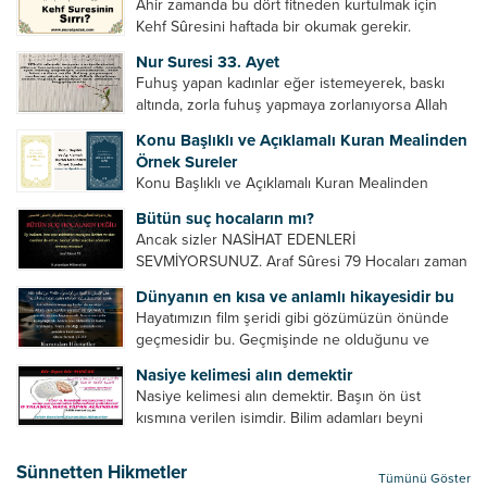
Ahir zamanda bu dört fitneden kurtulmak için
Kehf Sûresini haftada bir okumak gerekir.
Bazılarımız din hususunda imtihan ediliriz. Yanlış
Nur Suresi 33. Ayet
din algısı, yanlış din öğreten hoca algısını yenmek
Fuhuş yapan kadınlar eğer istemeyerek, baskı
vb. Dini doğru...
altında, zorla fuhuş yapmaya zorlanıyorsa Allah
teâlâ onları da affedecektir. “İffetli olmak isteyen
Konu Başlıklı ve Açıklamalı Kuran Mealinden
cariyelerinizi dünya hayatının menfaatini elde
Örnek Sureler
etmek için fuhuş yapmaya zorlamayın. Her...
Konu Başlıklı ve Açıklamalı Kuran Mealinden
Örnek Surelerİndir
Bütün suç hocaların mı?
Ancak sizler NASİHAT EDENLERİ
SEVMİYORSUNUZ. Araf Sûresi 79 Hocaları zaman
zaman eleştirir, bazı yönlerde kendilerini
Dünyanın en kısa ve anlamlı hikayesidir bu
geliştirmeleri hususunda bazen açık bazen gizli
Hayatımızın film şeridi gibi gözümüzün önünde
tenkitlerde bulunmuşuzdur. Örneğin hocalarda
geçmesidir bu. Geçmişinde ne olduğunu ve
olması gereken hususları sıralar ve...
geleceğinde ne olacağını öğrenmek isteyen bu
Nasiye kelimesi alın demektir
âyetlere baksın. Hayatı özetler misin sorusuna
Nasiye kelimesi alın demektir. Başın ön üst
verilebilecek en kısa ve bir o...
kısmına verilen isimdir. Bilim adamları beyni
inceledikleri zaman şu sonuca varmışlardır:
Beynin ön kısmında bulunan bölüme ön bellek
Sünnetten Hikmetler
Tümünü Göster
denir. Bu kısım insan vücudunda...