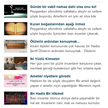
Günde bir vakit namaz dahi olsa onu kıl!
Peygamber efendimiz sallallahu aleyhi ve sellem
şöyle buyurdu: Amellerin en iyisi az olsa bile
devamlı olanıdır. Namaz, ibadetler içerisinde özel
Kuran boğazlarından aşağı inmez
bir yere sahiptir. Namaz kul ile Allah arasındaki bir
Peygamber efendimiz sallallahu aleyhi ve sellem
toplantıdır....
şöyle buyurdu: İçinizden bazı insanlar çıkacak;
onların namazlarını görünce kendi namazlarınızı
Ölülerin ardından konuşmak…
küçümseyeceksiniz. Onların oruçlarını görünce
İnsani ilişkiler konusunda çok hassas bir Hadisi
kendi oruçlarınızı küçümseyeceksiniz. Onların
Şerif! Ölülerin ardından konuşmak… Ölülerin
amellerini görünce kendi amellerinizi
ardından olumsuz konuşmak, hakaret etmek,
küçümseyeceksiniz. ...
İki Yüzlü Kimseler
küfretmek, sövmek, onların günah ve kusurlarını
Her gün yeni bir yüzle insanların karşısına çıkan,
zikretmek ölüye zarar vermez, fayda da vermez....
menfaat gereği bukalemun gibi her ortama ayak
uyduran kimseler yani iki yüzlü insanlar en şerli
Ameller niyetlere göredir
insan grubudur. Müminlerin yanında mümin gibi
Hadisini bir de şöyle okuyalım. Bir ameli değerli
duran,...
yapan o amelin niçin yapıldığıdır. Müminin niyeti
amelinden daha hayırlıdır. Gösteriş için kılınan
Bir Hadis Bir Hikmet
namazın hiçbir değeri yoktur. Gösteriş için
Bazı insanlar ölünce dünya daha yaşanabilir bir
okunan ezanın hiçbir...
hal alır. İnsanların canı, malı ve namusu kurtulur.
Hayvanlar onun zulmünden kurtulur. Sofrasına