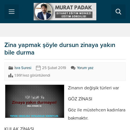
Zina yapmak şöyle dursun zinaya yakın
bile durma
İsra Suresi
25 Şubat 2019
Yorum yaz
1.991 kez görüntülendi
Zinanın değişik türleri var
GÖZ ZİNASI
Göz ile müstehcen kadınlara
bakmaktır.
KULAK ZİNASI