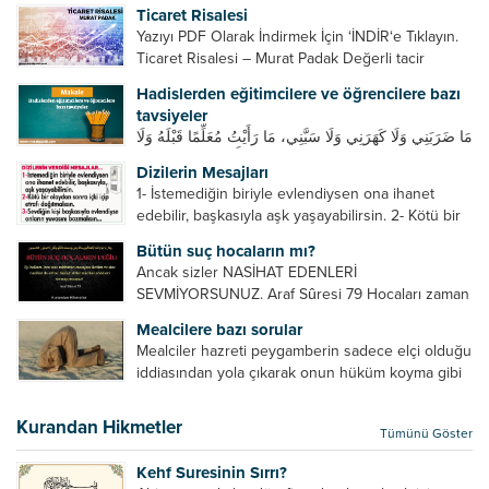
son ana bırakmayın. Durumuna göre bir gün
Ticaret Risalesi
önce, bir hafta önce veya gün içinde davet edin....
Yazıyı PDF Olarak İndirmek İçin ‘İNDİR‘e Tıklayın.
Ticaret Risalesi – Murat Padak Değerli tacir
kardeşim! Helal rızık kazanma yollarından biri de
Hadislerden eğitimcilere ve öğrencilere bazı
ticaret yapmaktır. Peygamber efendimiz de ticaret
tavsiyeler
yapmıştır. Hz. Hatice...
مَا ضَرَبَنِي وَلَا كَهَرَنِي وَلَا سَبَّنِي، مَا رَأَيْتُ مُعَلِّمًا قَبْلَهُ وَلَا
بَعْدَهُ أَحْسَنَ تَعْلِيمًا مِنْهُ، Resulullah sallallahu aleyhi
Dizilerin Mesajları
ve sellem beni dövmedi, azarlamadı ve bana
1- İstemediğin biriyle evlendiysen ona ihanet
sövmedi. Ben ne ondan önce...
edebilir, başkasıyla aşk yaşayabilirsin. 2- Kötü bir
olaydan sonra içki içip etrafı dağıtmalısın. 3-
Bütün suç hocaların mı?
Sevdiğin kişi başkasıyla evlendiyse onların
Ancak sizler NASİHAT EDENLERİ
yuvasını bozmalısın. 4- Hiçbir dizide...
SEVMİYORSUNUZ. Araf Sûresi 79 Hocaları zaman
zaman eleştirir, bazı yönlerde kendilerini
Mealcilere bazı sorular
geliştirmeleri hususunda bazen açık bazen gizli
Mealciler hazreti peygamberin sadece elçi olduğu
tenkitlerde bulunmuşuzdur. Örneğin hocalarda
iddiasından yola çıkarak onun hüküm koyma gibi
olması gereken hususları sıralar ve...
bir hakkının olmadığını söylerler. Onlara göre elçi,
elçilik yaptığı makam adına teşri yapamaz. Sadece
Kurandan Hikmetler
Tümünü Göster
elçi kelimesinin manasından...
Kehf Suresinin Sırrı?