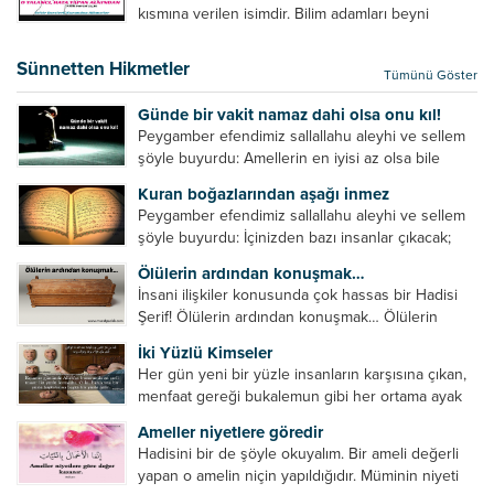
verilebilecek en kısa ve bir o...
kısmına verilen isimdir. Bilim adamları beyni
inceledikleri zaman şu sonuca varmışlardır:
Beynin ön kısmında bulunan bölüme ön bellek
Sünnetten Hikmetler
Tümünü Göster
denir. Bu kısım insan vücudunda...
Günde bir vakit namaz dahi olsa onu kıl!
Peygamber efendimiz sallallahu aleyhi ve sellem
şöyle buyurdu: Amellerin en iyisi az olsa bile
devamlı olanıdır. Namaz, ibadetler içerisinde özel
Kuran boğazlarından aşağı inmez
bir yere sahiptir. Namaz kul ile Allah arasındaki bir
Peygamber efendimiz sallallahu aleyhi ve sellem
toplantıdır....
şöyle buyurdu: İçinizden bazı insanlar çıkacak;
onların namazlarını görünce kendi namazlarınızı
Ölülerin ardından konuşmak…
küçümseyeceksiniz. Onların oruçlarını görünce
İnsani ilişkiler konusunda çok hassas bir Hadisi
kendi oruçlarınızı küçümseyeceksiniz. Onların
Şerif! Ölülerin ardından konuşmak… Ölülerin
amellerini görünce kendi amellerinizi
ardından olumsuz konuşmak, hakaret etmek,
küçümseyeceksiniz. ...
İki Yüzlü Kimseler
küfretmek, sövmek, onların günah ve kusurlarını
Her gün yeni bir yüzle insanların karşısına çıkan,
zikretmek ölüye zarar vermez, fayda da vermez....
menfaat gereği bukalemun gibi her ortama ayak
uyduran kimseler yani iki yüzlü insanlar en şerli
Ameller niyetlere göredir
insan grubudur. Müminlerin yanında mümin gibi
Hadisini bir de şöyle okuyalım. Bir ameli değerli
duran,...
yapan o amelin niçin yapıldığıdır. Müminin niyeti