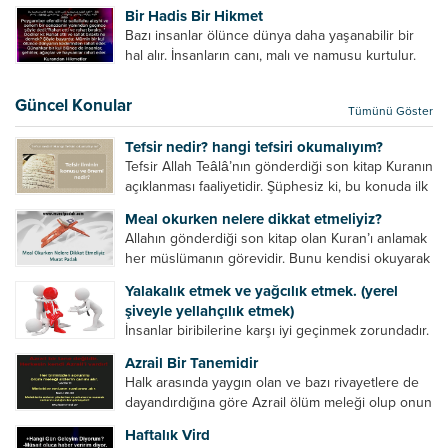
amelinden daha hayırlıdır. Gösteriş için kılınan
Bir Hadis Bir Hikmet
namazın hiçbir değeri yoktur. Gösteriş için
Bazı insanlar ölünce dünya daha yaşanabilir bir
okunan ezanın hiçbir...
hal alır. İnsanların canı, malı ve namusu kurtulur.
Hayvanlar onun zulmünden kurtulur. Sofrasına
yemek olmaktan kurtulur. Onu taşımaktan
Güncel Konular
Tümünü Göster
kurtulur. Ağaçlar onun zulmünden kurtulur....
Tefsir nedir? hangi tefsiri okumalıyım?
Tefsir Allah Teâlâ’nın gönderdiği son kitap Kuranın
açıklanması faaliyetidir. Şüphesiz ki, bu konuda ilk
müfessir Rasulullah’tır. Sahabeler anlamadıkları
Meal okurken nelere dikkat etmeliyiz?
ayetleri peygamber efendimize soruyor. O da
Allahın gönderdiği son kitap olan Kuran’ı anlamak
bunları izah ediyor/tefsir ediyordu. “Biz sana...
her müslümanın görevidir. Bunu kendisi okuyarak
anlama imkânına sahip değilse meal, tefsir vb.
Yalakalık etmek ve yağcılık etmek. (yerel
yollarla anlamaya çalışmalıdır. Meal nedir? Arapça
şiveyle yellahçılık etmek)
bir kelime olan meal;...
İnsanlar biribilerine karşı iyi geçinmek zorundadır.
Ancak elinde güç olan (siyasi güç, ilmi güç,
Azrail Bir Tanemidir
makam gücü, nesep gücü, maddi güç, fiziki güç)
Halk arasında yaygın olan ve bazı rivayetlere de
diğer insanları ezebiliyor. Normal şartlarda elinde
dayandırdığına göre Azrail ölüm meleği olup onun
bu güçler...
yardımcıları vardır. Yine başka rivayetlere göre ise
Haftalık Vird
Azrail tek başına aynı anda binlerce insanın