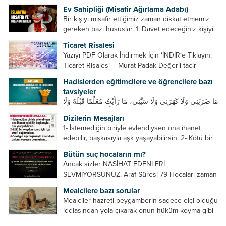
Ev Sahipliği (Misafir Ağırlama Adabı)
Bir kişiyi misafir ettiğimiz zaman dikkat etmemiz
gereken bazı hususlar. 1. Davet edeceğiniz kişiyi
son ana bırakmayın. Durumuna göre bir gün
Ticaret Risalesi
önce, bir hafta önce veya gün içinde davet edin....
Yazıyı PDF Olarak İndirmek İçin ‘İNDİR‘e Tıklayın.
Ticaret Risalesi – Murat Padak Değerli tacir
kardeşim! Helal rızık kazanma yollarından biri de
Hadislerden eğitimcilere ve öğrencilere bazı
ticaret yapmaktır. Peygamber efendimiz de ticaret
tavsiyeler
yapmıştır. Hz. Hatice...
مَا ضَرَبَنِي وَلَا كَهَرَنِي وَلَا سَبَّنِي، مَا رَأَيْتُ مُعَلِّمًا قَبْلَهُ وَلَا
بَعْدَهُ أَحْسَنَ تَعْلِيمًا مِنْهُ، Resulullah sallallahu aleyhi
Dizilerin Mesajları
ve sellem beni dövmedi, azarlamadı ve bana
1- İstemediğin biriyle evlendiysen ona ihanet
sövmedi. Ben ne ondan önce...
edebilir, başkasıyla aşk yaşayabilirsin. 2- Kötü bir
olaydan sonra içki içip etrafı dağıtmalısın. 3-
Bütün suç hocaların mı?
Sevdiğin kişi başkasıyla evlendiyse onların
Ancak sizler NASİHAT EDENLERİ
yuvasını bozmalısın. 4- Hiçbir dizide...
SEVMİYORSUNUZ. Araf Sûresi 79 Hocaları zaman
zaman eleştirir, bazı yönlerde kendilerini
Mealcilere bazı sorular
geliştirmeleri hususunda bazen açık bazen gizli
Mealciler hazreti peygamberin sadece elçi olduğu
tenkitlerde bulunmuşuzdur. Örneğin hocalarda
iddiasından yola çıkarak onun hüküm koyma gibi
olması gereken hususları sıralar ve...
bir hakkının olmadığını söylerler. Onlara göre elçi,