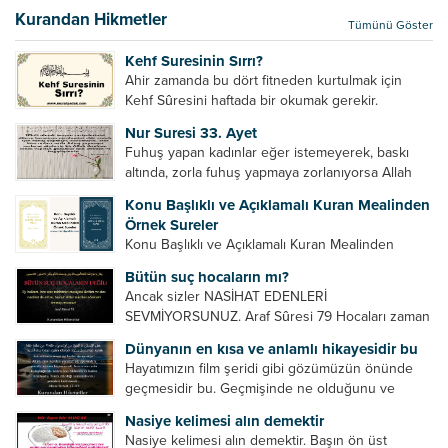
elçilik yaptığı makam adına teşri yapamaz. Sadece
Kurandan Hikmetler
Tümünü Göster
elçi kelimesinin manasından...
Kehf Suresinin Sırrı?
Ahir zamanda bu dört fitneden kurtulmak için
Kehf Sûresini haftada bir okumak gerekir.
Bazılarımız din hususunda imtihan ediliriz. Yanlış
Nur Suresi 33. Ayet
din algısı, yanlış din öğreten hoca algısını yenmek
Fuhuş yapan kadınlar eğer istemeyerek, baskı
vb. Dini doğru...
altında, zorla fuhuş yapmaya zorlanıyorsa Allah
teâlâ onları da affedecektir. “İffetli olmak isteyen
Konu Başlıklı ve Açıklamalı Kuran Mealinden
cariyelerinizi dünya hayatının menfaatini elde
Örnek Sureler
etmek için fuhuş yapmaya zorlamayın. Her...
Konu Başlıklı ve Açıklamalı Kuran Mealinden
Örnek Surelerİndir
Bütün suç hocaların mı?
Ancak sizler NASİHAT EDENLERİ
SEVMİYORSUNUZ. Araf Sûresi 79 Hocaları zaman
zaman eleştirir, bazı yönlerde kendilerini
Dünyanın en kısa ve anlamlı hikayesidir bu
geliştirmeleri hususunda bazen açık bazen gizli
Hayatımızın film şeridi gibi gözümüzün önünde
tenkitlerde bulunmuşuzdur. Örneğin hocalarda
geçmesidir bu. Geçmişinde ne olduğunu ve
olması gereken hususları sıralar ve...
geleceğinde ne olacağını öğrenmek isteyen bu
Nasiye kelimesi alın demektir
âyetlere baksın. Hayatı özetler misin sorusuna
Nasiye kelimesi alın demektir. Başın ön üst