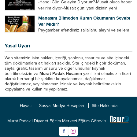
-Hangi Gün Geleyim Diyorum?-Müsait oluca haber
canını...
veririm diyor.-Müsait gün: yani dizinin yeni
bölümünün yayınlanmadığı gün demekmiş! Bey
Manasını Bilmeden Kuran Okumanın Sevabı
efendinin Haftalık Virdi HAFTALIK VİRD Pazartesi
Var Mıdır?
Günü Hangi VİRD var?20:00 Star TV –...
Peygamber efendimiz sallallahu aleyhi ve sellem
şöyle buyurdu: “Her kim Allah’ın kitabından bir
harf okursa onun için bir hasene (sevap) vardır.
Yasal Uyarı
Her hasene de on katı ile karşılık bulur.
Eliflammim...
Web sitemizin isim hakları, içeriği, şablonu, tasarımı ve site içindeki
tüm dökümanlara ait hakları saklıdır. Site içindeki hiçbir döküman,
sayfa, grafik, tasarım unsuru ve diğer unsurlar kaynak
belirtilmeksizin ve
Murat Padak Hocanın
yazılı izni olmaksızın ticari
olarak herhangi bir şekilde kopyalanamaz, dağıtılamaz,
değiştirilemez, yayınlanamaz. İzinsiz ve kaynak belirtilmeksizin
kopyalama ve kullanımı yapılamaz.
Hayatı
Sosyal Medya Hesapları
Site Hakkında
Murat Padak | Diyanet Eğitim Merkezi Eğitim Görevlisi