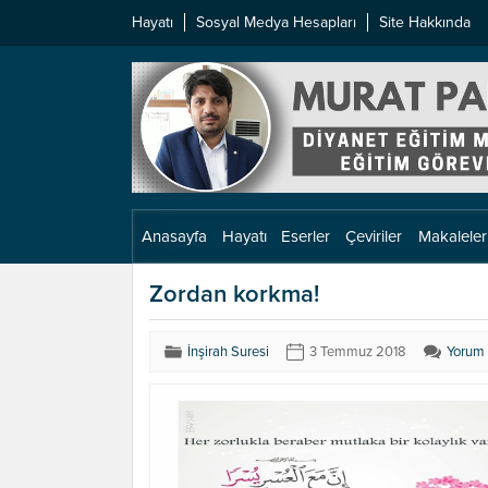
Hayatı
Sosyal Medya Hesapları
Site Hakkında
Anasayfa
Hayatı
Eserler
Çeviriler
Makaleler
Zordan korkma!
İnşirah Suresi
3 Temmuz 2018
Yorum 