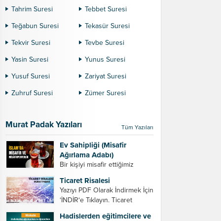
Tahrim Suresi
Tebbet Suresi
Teğabun Suresi
Tekasür Suresi
Tekvir Suresi
Tevbe Suresi
Yasin Suresi
Yunus Suresi
Yusuf Suresi
Zariyat Suresi
Zuhruf Suresi
Zümer Suresi
Murat Padak Yazıları
Tüm Yazıları
Ev Sahipliği (Misafir
Ağırlama Adabı)
Bir kişiyi misafir ettiğimiz
zaman dikkat etmemiz
Ticaret Risalesi
gereken bazı hususlar. 1.
Yazıyı PDF Olarak İndirmek İçin
Davet edeceğiniz kişiyi son
‘İNDİR‘e Tıklayın. Ticaret
ana bırakmayın. Durumuna
Risalesi – Murat Padak Değerli
göre bir gün önce, bir hafta
Hadislerden eğitimcilere ve
tacir kardeşim! Helal rızık