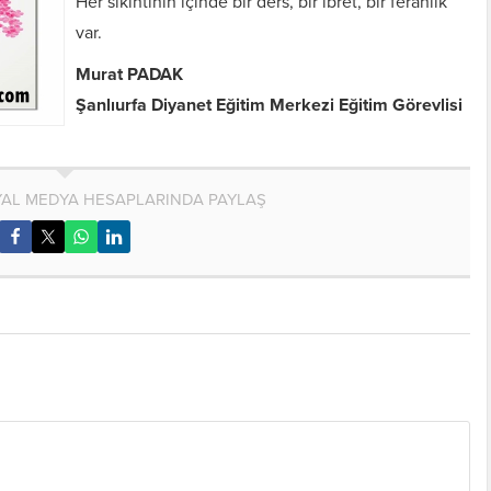
Her sıkıntının içinde bir ders, bir ibret, bir ferahlık
var.
Murat PADAK
Şanlıurfa Diyanet Eğitim Merkezi Eğitim Görevlisi
AL MEDYA HESAPLARINDA PAYLAŞ