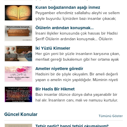
devamlı olanıdır. Namaz, ibadetler içerisinde özel
Kuran boğazlarından aşağı inmez
bir yere sahiptir. Namaz kul ile Allah arasındaki bir
Peygamber efendimiz sallallahu aleyhi ve sellem
toplantıdır....
şöyle buyurdu: İçinizden bazı insanlar çıkacak;
onların namazlarını görünce kendi namazlarınızı
Ölülerin ardından konuşmak…
küçümseyeceksiniz. Onların oruçlarını görünce
İnsani ilişkiler konusunda çok hassas bir Hadisi
kendi oruçlarınızı küçümseyeceksiniz. Onların
Şerif! Ölülerin ardından konuşmak… Ölülerin
amellerini görünce kendi amellerinizi
ardından olumsuz konuşmak, hakaret etmek,
küçümseyeceksiniz. ...
İki Yüzlü Kimseler
küfretmek, sövmek, onların günah ve kusurlarını
Her gün yeni bir yüzle insanların karşısına çıkan,
zikretmek ölüye zarar vermez, fayda da vermez....
menfaat gereği bukalemun gibi her ortama ayak
uyduran kimseler yani iki yüzlü insanlar en şerli
Ameller niyetlere göredir
insan grubudur. Müminlerin yanında mümin gibi
Hadisini bir de şöyle okuyalım. Bir ameli değerli
duran,...
yapan o amelin niçin yapıldığıdır. Müminin niyeti
amelinden daha hayırlıdır. Gösteriş için kılınan
Bir Hadis Bir Hikmet
namazın hiçbir değeri yoktur. Gösteriş için
Bazı insanlar ölünce dünya daha yaşanabilir bir
okunan ezanın hiçbir...
hal alır. İnsanların canı, malı ve namusu kurtulur.
Hayvanlar onun zulmünden kurtulur. Sofrasına
yemek olmaktan kurtulur. Onu taşımaktan
Güncel Konular
Tümünü Göster
kurtulur. Ağaçlar onun zulmünden kurtulur....
Tefsir nedir? hangi tefsiri okumalıyım?