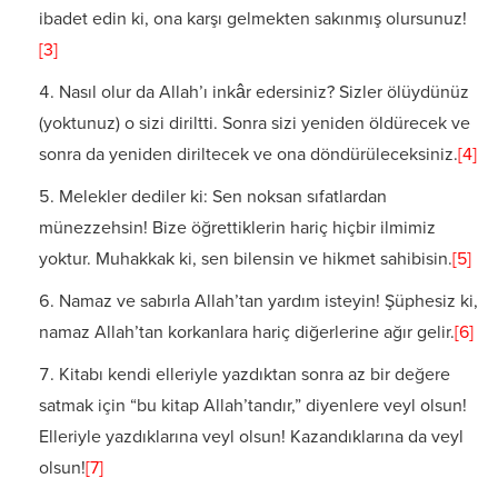
ibadet edin ki, ona karşı gelmekten sakınmış olursunuz!
[3]
Nasıl olur da Allah’ı inkâr edersiniz? Sizler ölüydünüz
(yoktunuz) o sizi diriltti. Sonra sizi yeniden öldürecek ve
sonra da yeniden diriltecek ve ona döndürüleceksiniz.
[4]
Melekler dediler ki: Sen noksan sıfatlardan
münezzehsin! Bize öğrettiklerin hariç hiçbir ilmimiz
yoktur. Muhakkak ki, sen bilensin ve hikmet sahibisin.
[5]
Namaz ve sabırla Allah’tan yardım isteyin! Şüphesiz ki,
namaz Allah’tan korkanlara hariç diğerlerine ağır gelir.
[6]
Kitabı kendi elleriyle yazdıktan sonra az bir değere
satmak için “bu kitap Allah’tandır,” diyenlere veyl olsun!
Elleriyle yazdıklarına veyl olsun! Kazandıklarına da veyl
olsun!
[7]