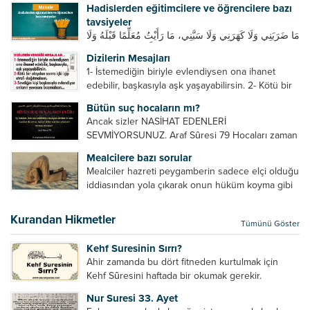
Hadislerden eğitimcilere ve öğrencilere bazı
ticaret yapmaktır. Peygamber efendimiz de ticaret
tavsiyeler
yapmıştır. Hz. Hatice...
مَا ضَرَبَنِي وَلَا كَهَرَنِي وَلَا سَبَّنِي، مَا رَأَيْتُ مُعَلِّمًا قَبْلَهُ وَلَا
بَعْدَهُ أَحْسَنَ تَعْلِيمًا مِنْهُ، Resulullah sallallahu aleyhi
Dizilerin Mesajları
ve sellem beni dövmedi, azarlamadı ve bana
1- İstemediğin biriyle evlendiysen ona ihanet
sövmedi. Ben ne ondan önce...
edebilir, başkasıyla aşk yaşayabilirsin. 2- Kötü bir
olaydan sonra içki içip etrafı dağıtmalısın. 3-
Bütün suç hocaların mı?
Sevdiğin kişi başkasıyla evlendiyse onların
Ancak sizler NASİHAT EDENLERİ
yuvasını bozmalısın. 4- Hiçbir dizide...
SEVMİYORSUNUZ. Araf Sûresi 79 Hocaları zaman
zaman eleştirir, bazı yönlerde kendilerini
Mealcilere bazı sorular
geliştirmeleri hususunda bazen açık bazen gizli
Mealciler hazreti peygamberin sadece elçi olduğu
tenkitlerde bulunmuşuzdur. Örneğin hocalarda
iddiasından yola çıkarak onun hüküm koyma gibi
olması gereken hususları sıralar ve...
bir hakkının olmadığını söylerler. Onlara göre elçi,
elçilik yaptığı makam adına teşri yapamaz. Sadece
Kurandan Hikmetler
Tümünü Göster
elçi kelimesinin manasından...
Kehf Suresinin Sırrı?
Ahir zamanda bu dört fitneden kurtulmak için
Kehf Sûresini haftada bir okumak gerekir.
Bazılarımız din hususunda imtihan ediliriz. Yanlış
Nur Suresi 33. Ayet
din algısı, yanlış din öğreten hoca algısını yenmek