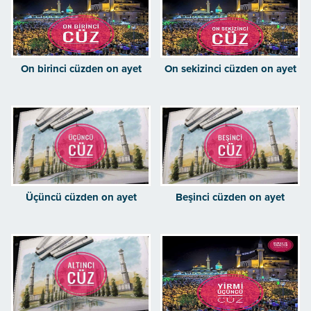
On birinci cüzden on ayet
On sekizinci cüzden on ayet
Üçüncü cüzden on ayet
Beşinci cüzden on ayet