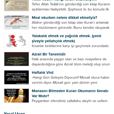
Tefsir Allah Teâlâ’nın gönderdiği son kitap Kuranın
açıklanması faaliyetidir. Şüphesiz ki, bu konuda ilk
müfessir Rasulullah’tır. Sahabeler anlamadıkları
Meal okurken nelere dikkat etmeliyiz?
ayetleri peygamber efendimize soruyor. O da
Allahın gönderdiği son kitap olan Kuran’ı anlamak
bunları izah ediyor/tefsir ediyordu. “Biz sana...
her müslümanın görevidir. Bunu kendisi okuyarak
anlama imkânına sahip değilse meal, tefsir vb.
Yalakalık etmek ve yağcılık etmek. (yerel
yollarla anlamaya çalışmalıdır. Meal nedir? Arapça
şiveyle yellahçılık etmek)
bir kelime olan meal;...
İnsanlar biribilerine karşı iyi geçinmek zorundadır.
Ancak elinde güç olan (siyasi güç, ilmi güç,
Azrail Bir Tanemidir
makam gücü, nesep gücü, maddi güç, fiziki güç)
Halk arasında yaygın olan ve bazı rivayetlere de
diğer insanları ezebiliyor. Normal şartlarda elinde
dayandırdığına göre Azrail ölüm meleği olup onun
bu güçler...
yardımcıları vardır. Yine başka rivayetlere göre ise
Haftalık Vird
Azrail tek başına aynı anda binlerce insanın
-Hangi Gün Geleyim Diyorum?-Müsait oluca haber
canını...
veririm diyor.-Müsait gün: yani dizinin yeni
bölümünün yayınlanmadığı gün demekmiş! Bey
Manasını Bilmeden Kuran Okumanın Sevabı
efendinin Haftalık Virdi HAFTALIK VİRD Pazartesi
Var Mıdır?
Günü Hangi VİRD var?20:00 Star TV –...
Peygamber efendimiz sallallahu aleyhi ve sellem
şöyle buyurdu: “Her kim Allah’ın kitabından bir
harf okursa onun için bir hasene (sevap) vardır.
Yasal Uyarı