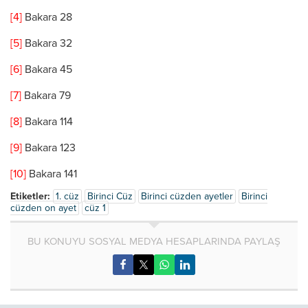
[4]
Bakara 28
[5]
Bakara 32
[6]
Bakara 45
[7]
Bakara 79
[8]
Bakara 114
[9]
Bakara 123
[10]
Bakara 141
Etiketler:
1. cüz
Birinci Cüz
Birinci cüzden ayetler
Birinci
cüzden on ayet
cüz 1
BU KONUYU SOSYAL MEDYA HESAPLARINDA PAYLAŞ