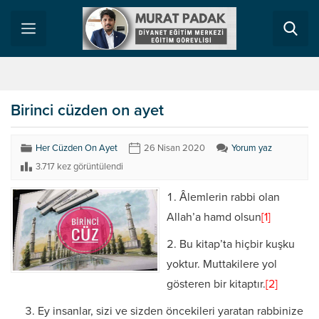
Birinci cüzden on ayet
Her Cüzden On Ayet
26 Nisan 2020
Yorum yaz
3.717 kez görüntülendi
Âlemlerin rabbi olan
Allah’a hamd olsun
[1]
Bu kitap’ta hiçbir kuşku
yoktur. Muttakilere yol
gösteren bir kitaptır.
[2]
Ey insanlar, sizi ve sizden öncekileri yaratan rabbinize