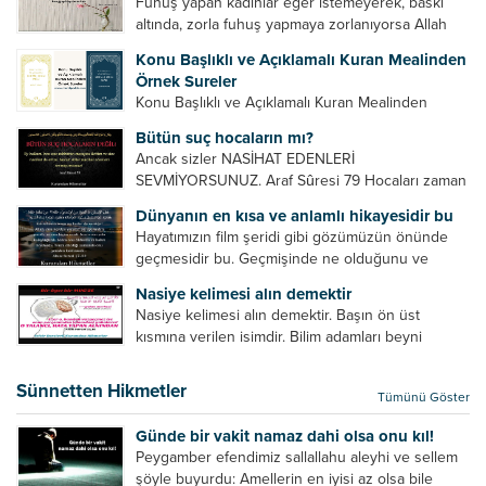
Fuhuş yapan kadınlar eğer istemeyerek, baskı
vb. Dini doğru...
altında, zorla fuhuş yapmaya zorlanıyorsa Allah
teâlâ onları da affedecektir. “İffetli olmak isteyen
Konu Başlıklı ve Açıklamalı Kuran Mealinden
cariyelerinizi dünya hayatının menfaatini elde
Örnek Sureler
etmek için fuhuş yapmaya zorlamayın. Her...
Konu Başlıklı ve Açıklamalı Kuran Mealinden
Örnek Surelerİndir
Bütün suç hocaların mı?
Ancak sizler NASİHAT EDENLERİ
SEVMİYORSUNUZ. Araf Sûresi 79 Hocaları zaman
zaman eleştirir, bazı yönlerde kendilerini
Dünyanın en kısa ve anlamlı hikayesidir bu
geliştirmeleri hususunda bazen açık bazen gizli
Hayatımızın film şeridi gibi gözümüzün önünde
tenkitlerde bulunmuşuzdur. Örneğin hocalarda
geçmesidir bu. Geçmişinde ne olduğunu ve
olması gereken hususları sıralar ve...
geleceğinde ne olacağını öğrenmek isteyen bu
Nasiye kelimesi alın demektir
âyetlere baksın. Hayatı özetler misin sorusuna
Nasiye kelimesi alın demektir. Başın ön üst
verilebilecek en kısa ve bir o...
kısmına verilen isimdir. Bilim adamları beyni
inceledikleri zaman şu sonuca varmışlardır:
Beynin ön kısmında bulunan bölüme ön bellek
Sünnetten Hikmetler
Tümünü Göster
denir. Bu kısım insan vücudunda...
Günde bir vakit namaz dahi olsa onu kıl!
Peygamber efendimiz sallallahu aleyhi ve sellem
şöyle buyurdu: Amellerin en iyisi az olsa bile