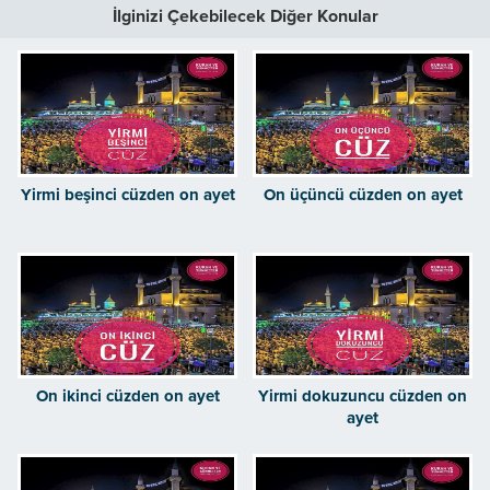
İlginizi Çekebilecek Diğer Konular
Yirmi beşinci cüzden on ayet
On üçüncü cüzden on ayet
On ikinci cüzden on ayet
Yirmi dokuzuncu cüzden on
ayet