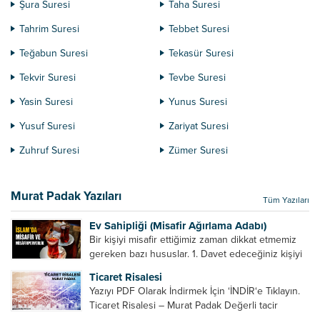
Şura Suresi
Taha Suresi
Tahrim Suresi
Tebbet Suresi
Teğabun Suresi
Tekasür Suresi
Tekvir Suresi
Tevbe Suresi
Yasin Suresi
Yunus Suresi
Yusuf Suresi
Zariyat Suresi
Zuhruf Suresi
Zümer Suresi
Murat Padak Yazıları
Tüm Yazıları
Ev Sahipliği (Misafir Ağırlama Adabı)
Bir kişiyi misafir ettiğimiz zaman dikkat etmemiz
gereken bazı hususlar. 1. Davet edeceğiniz kişiyi
son ana bırakmayın. Durumuna göre bir gün
Ticaret Risalesi
önce, bir hafta önce veya gün içinde davet edin....
Yazıyı PDF Olarak İndirmek İçin ‘İNDİR‘e Tıklayın.
Ticaret Risalesi – Murat Padak Değerli tacir
kardeşim! Helal rızık kazanma yollarından biri de