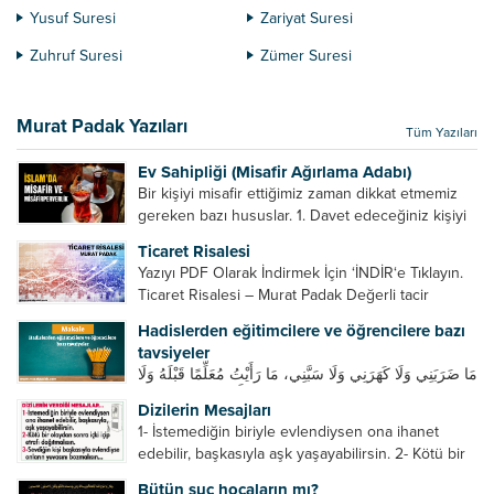
Yusuf Suresi
Zariyat Suresi
Zuhruf Suresi
Zümer Suresi
Murat Padak Yazıları
Tüm Yazıları
Ev Sahipliği (Misafir Ağırlama Adabı)
Bir kişiyi misafir ettiğimiz zaman dikkat etmemiz
gereken bazı hususlar. 1. Davet edeceğiniz kişiyi
son ana bırakmayın. Durumuna göre bir gün
Ticaret Risalesi
önce, bir hafta önce veya gün içinde davet edin....
Yazıyı PDF Olarak İndirmek İçin ‘İNDİR‘e Tıklayın.
Ticaret Risalesi – Murat Padak Değerli tacir
kardeşim! Helal rızık kazanma yollarından biri de
Hadislerden eğitimcilere ve öğrencilere bazı
ticaret yapmaktır. Peygamber efendimiz de ticaret
tavsiyeler
yapmıştır. Hz. Hatice...
مَا ضَرَبَنِي وَلَا كَهَرَنِي وَلَا سَبَّنِي، مَا رَأَيْتُ مُعَلِّمًا قَبْلَهُ وَلَا
بَعْدَهُ أَحْسَنَ تَعْلِيمًا مِنْهُ، Resulullah sallallahu aleyhi
Dizilerin Mesajları
ve sellem beni dövmedi, azarlamadı ve bana
1- İstemediğin biriyle evlendiysen ona ihanet
sövmedi. Ben ne ondan önce...
edebilir, başkasıyla aşk yaşayabilirsin. 2- Kötü bir
olaydan sonra içki içip etrafı dağıtmalısın. 3-
Bütün suç hocaların mı?