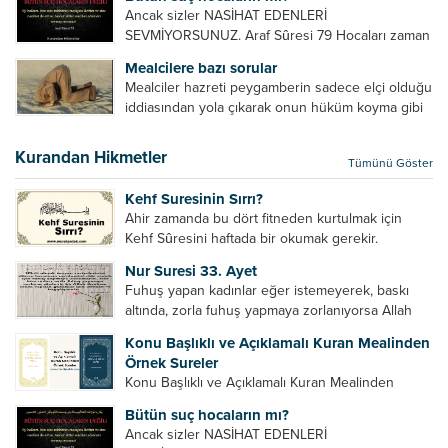
Sevdiğin kişi başkasıyla evlendiyse onların
Ancak sizler NASİHAT EDENLERİ
yuvasını bozmalısın. 4- Hiçbir dizide...
SEVMİYORSUNUZ. Araf Sûresi 79 Hocaları zaman
zaman eleştirir, bazı yönlerde kendilerini
Mealcilere bazı sorular
geliştirmeleri hususunda bazen açık bazen gizli
Mealciler hazreti peygamberin sadece elçi olduğu
tenkitlerde bulunmuşuzdur. Örneğin hocalarda
iddiasından yola çıkarak onun hüküm koyma gibi
olması gereken hususları sıralar ve...
bir hakkının olmadığını söylerler. Onlara göre elçi,
elçilik yaptığı makam adına teşri yapamaz. Sadece
Kurandan Hikmetler
Tümünü Göster
elçi kelimesinin manasından...
Kehf Suresinin Sırrı?
Ahir zamanda bu dört fitneden kurtulmak için
Kehf Sûresini haftada bir okumak gerekir.
Bazılarımız din hususunda imtihan ediliriz. Yanlış
Nur Suresi 33. Ayet
din algısı, yanlış din öğreten hoca algısını yenmek
Fuhuş yapan kadınlar eğer istemeyerek, baskı
vb. Dini doğru...
altında, zorla fuhuş yapmaya zorlanıyorsa Allah
teâlâ onları da affedecektir. “İffetli olmak isteyen
Konu Başlıklı ve Açıklamalı Kuran Mealinden
cariyelerinizi dünya hayatının menfaatini elde
Örnek Sureler
etmek için fuhuş yapmaya zorlamayın. Her...
Konu Başlıklı ve Açıklamalı Kuran Mealinden
Örnek Surelerİndir
Bütün suç hocaların mı?
Ancak sizler NASİHAT EDENLERİ