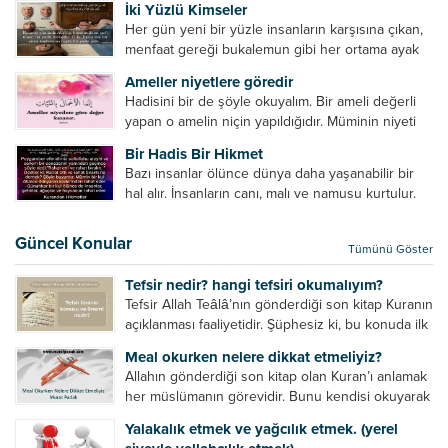
küçümseyeceksiniz. ...
İki Yüzlü Kimseler
küfretmek, sövmek, onların günah ve kusurlarını
Her gün yeni bir yüzle insanların karşısına çıkan,
zikretmek ölüye zarar vermez, fayda da vermez....
menfaat gereği bukalemun gibi her ortama ayak
uyduran kimseler yani iki yüzlü insanlar en şerli
Ameller niyetlere göredir
insan grubudur. Müminlerin yanında mümin gibi
Hadisini bir de şöyle okuyalım. Bir ameli değerli
duran,...
yapan o amelin niçin yapıldığıdır. Müminin niyeti
amelinden daha hayırlıdır. Gösteriş için kılınan
Bir Hadis Bir Hikmet
namazın hiçbir değeri yoktur. Gösteriş için
Bazı insanlar ölünce dünya daha yaşanabilir bir
okunan ezanın hiçbir...
hal alır. İnsanların canı, malı ve namusu kurtulur.
Hayvanlar onun zulmünden kurtulur. Sofrasına
yemek olmaktan kurtulur. Onu taşımaktan
Güncel Konular
Tümünü Göster
kurtulur. Ağaçlar onun zulmünden kurtulur....
Tefsir nedir? hangi tefsiri okumalıyım?
Tefsir Allah Teâlâ’nın gönderdiği son kitap Kuranın
açıklanması faaliyetidir. Şüphesiz ki, bu konuda ilk
müfessir Rasulullah’tır. Sahabeler anlamadıkları
Meal okurken nelere dikkat etmeliyiz?
ayetleri peygamber efendimize soruyor. O da
Allahın gönderdiği son kitap olan Kuran’ı anlamak
bunları izah ediyor/tefsir ediyordu. “Biz sana...
her müslümanın görevidir. Bunu kendisi okuyarak
anlama imkânına sahip değilse meal, tefsir vb.
Yalakalık etmek ve yağcılık etmek. (yerel
yollarla anlamaya çalışmalıdır. Meal nedir? Arapça