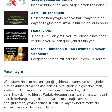
şiveyle yellahçılık etmek)
bir kelime olan meal;...
İnsanlar biribilerine karşı iyi geçinmek zorundadır.
Ancak elinde güç olan (siyasi güç, ilmi güç,
Azrail Bir Tanemidir
makam gücü, nesep gücü, maddi güç, fiziki güç)
Halk arasında yaygın olan ve bazı rivayetlere de
diğer insanları ezebiliyor. Normal şartlarda elinde
dayandırdığına göre Azrail ölüm meleği olup onun
bu güçler...
yardımcıları vardır. Yine başka rivayetlere göre ise
Haftalık Vird
Azrail tek başına aynı anda binlerce insanın
-Hangi Gün Geleyim Diyorum?-Müsait oluca haber
canını...
veririm diyor.-Müsait gün: yani dizinin yeni
bölümünün yayınlanmadığı gün demekmiş! Bey
Manasını Bilmeden Kuran Okumanın Sevabı
efendinin Haftalık Virdi HAFTALIK VİRD Pazartesi
Var Mıdır?
Günü Hangi VİRD var?20:00 Star TV –...
Peygamber efendimiz sallallahu aleyhi ve sellem
şöyle buyurdu: “Her kim Allah’ın kitabından bir
harf okursa onun için bir hasene (sevap) vardır.
Yasal Uyarı
Her hasene de on katı ile karşılık bulur.
Eliflammim...
Web sitemizin isim hakları, içeriği, şablonu, tasarımı ve site içindeki
tüm dökümanlara ait hakları saklıdır. Site içindeki hiçbir döküman,
sayfa, grafik, tasarım unsuru ve diğer unsurlar kaynak
belirtilmeksizin ve
Murat Padak Hocanın
yazılı izni olmaksızın ticari
olarak herhangi bir şekilde kopyalanamaz, dağıtılamaz,
değiştirilemez, yayınlanamaz. İzinsiz ve kaynak belirtilmeksizin
kopyalama ve kullanımı yapılamaz.