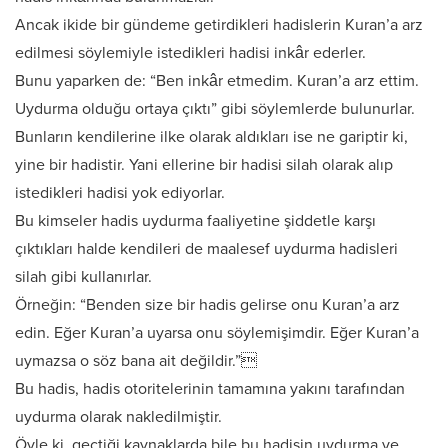
Ancak ikide bir gündeme getirdikleri hadislerin Kuran’a arz
edilmesi söylemiyle istedikleri hadisi inkâr ederler.
Bunu yaparken de: “Ben inkâr etmedim. Kuran’a arz ettim.
Uydurma olduğu ortaya çıktı” gibi söylemlerde bulunurlar.
Bunların kendilerine ilke olarak aldıkları ise ne gariptir ki,
yine bir hadistir. Yani ellerine bir hadisi silah olarak alıp
istedikleri hadisi yok ediyorlar.
Bu kimseler hadis uydurma faaliyetine şiddetle karşı
çıktıkları halde kendileri de maalesef uydurma hadisleri
silah gibi kullanırlar.
Örneğin: “Benden size bir hadis gelirse onu Kuran’a arz
edin. Eğer Kuran’a uyarsa onu söylemişimdir. Eğer Kuran’a
uymazsa o söz bana ait değildir.”
Bu hadis, hadis otoritelerinin tamamına yakını tarafından
uydurma olarak nakledilmiştir.
Öyle ki, geçtiği kaynaklarda bile bu hadisin uydurma ve