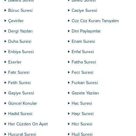
Bakara Suresi
Beled Suresi
Büruc Suresi
Casiye Suresi
Çeviriler
Cüz Cüz Kuranı Tanıyalım
Dergi Yazıları
Dini Paylaşımlar
Duha Suresi
Enam Suresi
Enbiya Suresi
Enfal Suresi
Eserler
Fatiha Suresi
Fatır Suresi
Fecr Suresi
Fetih Suresi
Furkan Suresi
Gaşiye Suresi
Gazete Yazıları
Güncel Konular
Hac Suresi
Hadid Suresi
Haşr Suresi
Her Cüzden On Ayet
Hicr Suresi
Hucurat Suresi
Hud Suresi