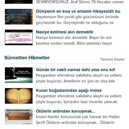
SEVMİYORSUNUZ. Araf Sûresi 79 Hocaları zaman
zaman eleştirir, bazı yönlerde kendilerini
Dünyanın en kısa ve anlamlı hikayesidir bu
geliştirmeleri hususunda bazen açık bazen gizli
Hayatımızın film şeridi gibi gözümüzün önünde
tenkitlerde bulunmuşuzdur. Örneğin hocalarda
geçmesidir bu. Geçmişinde ne olduğunu ve
olması gereken hususları sıralar ve...
geleceğinde ne olacağını öğrenmek isteyen bu
Nasiye kelimesi alın demektir
âyetlere baksın. Hayatı özetler misin sorusuna
Nasiye kelimesi alın demektir. Başın ön üst
verilebilecek en kısa ve bir o...
kısmına verilen isimdir. Bilim adamları beyni
inceledikleri zaman şu sonuca varmışlardır:
Beynin ön kısmında bulunan bölüme ön bellek
Sünnetten Hikmetler
Tümünü Göster
denir. Bu kısım insan vücudunda...
Günde bir vakit namaz dahi olsa onu kıl!
Peygamber efendimiz sallallahu aleyhi ve sellem
şöyle buyurdu: Amellerin en iyisi az olsa bile
devamlı olanıdır. Namaz, ibadetler içerisinde özel
Kuran boğazlarından aşağı inmez
bir yere sahiptir. Namaz kul ile Allah arasındaki bir
Peygamber efendimiz sallallahu aleyhi ve sellem
toplantıdır....
şöyle buyurdu: İçinizden bazı insanlar çıkacak;
onların namazlarını görünce kendi namazlarınızı
Ölülerin ardından konuşmak…
küçümseyeceksiniz. Onların oruçlarını görünce
İnsani ilişkiler konusunda çok hassas bir Hadisi
kendi oruçlarınızı küçümseyeceksiniz. Onların
Şerif! Ölülerin ardından konuşmak… Ölülerin
amellerini görünce kendi amellerinizi
ardından olumsuz konuşmak, hakaret etmek,