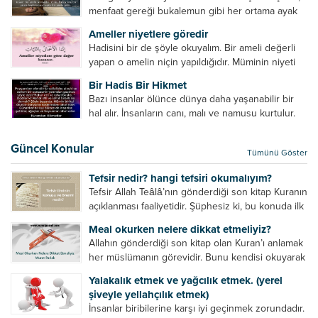
zikretmek ölüye zarar vermez, fayda da vermez....
menfaat gereği bukalemun gibi her ortama ayak
uyduran kimseler yani iki yüzlü insanlar en şerli
Ameller niyetlere göredir
insan grubudur. Müminlerin yanında mümin gibi
Hadisini bir de şöyle okuyalım. Bir ameli değerli
duran,...
yapan o amelin niçin yapıldığıdır. Müminin niyeti
amelinden daha hayırlıdır. Gösteriş için kılınan
Bir Hadis Bir Hikmet
namazın hiçbir değeri yoktur. Gösteriş için
Bazı insanlar ölünce dünya daha yaşanabilir bir
okunan ezanın hiçbir...
hal alır. İnsanların canı, malı ve namusu kurtulur.
Hayvanlar onun zulmünden kurtulur. Sofrasına
yemek olmaktan kurtulur. Onu taşımaktan
Güncel Konular
Tümünü Göster
kurtulur. Ağaçlar onun zulmünden kurtulur....
Tefsir nedir? hangi tefsiri okumalıyım?
Tefsir Allah Teâlâ’nın gönderdiği son kitap Kuranın
açıklanması faaliyetidir. Şüphesiz ki, bu konuda ilk
müfessir Rasulullah’tır. Sahabeler anlamadıkları
Meal okurken nelere dikkat etmeliyiz?
ayetleri peygamber efendimize soruyor. O da
Allahın gönderdiği son kitap olan Kuran’ı anlamak
bunları izah ediyor/tefsir ediyordu. “Biz sana...
her müslümanın görevidir. Bunu kendisi okuyarak
anlama imkânına sahip değilse meal, tefsir vb.
Yalakalık etmek ve yağcılık etmek. (yerel
yollarla anlamaya çalışmalıdır. Meal nedir? Arapça
şiveyle yellahçılık etmek)
bir kelime olan meal;...
İnsanlar biribilerine karşı iyi geçinmek zorundadır.