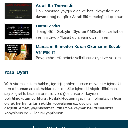
Ancak elinde güç olan (siyasi güç, ilmi güç,
Azrail Bir Tanemidir
makam gücü, nesep gücü, maddi güç, fiziki güç)
Halk arasında yaygın olan ve bazı rivayetlere de
diğer insanları ezebiliyor. Normal şartlarda elinde
dayandırdığına göre Azrail ölüm meleği olup onun
bu güçler...
yardımcıları vardır. Yine başka rivayetlere göre ise
Haftalık Vird
Azrail tek başına aynı anda binlerce insanın
-Hangi Gün Geleyim Diyorum?-Müsait oluca haber
canını...
veririm diyor.-Müsait gün: yani dizinin yeni
bölümünün yayınlanmadığı gün demekmiş! Bey
Manasını Bilmeden Kuran Okumanın Sevabı
efendinin Haftalık Virdi HAFTALIK VİRD Pazartesi
Var Mıdır?
Günü Hangi VİRD var?20:00 Star TV –...
Peygamber efendimiz sallallahu aleyhi ve sellem
şöyle buyurdu: “Her kim Allah’ın kitabından bir
harf okursa onun için bir hasene (sevap) vardır.
Yasal Uyarı
Her hasene de on katı ile karşılık bulur.
Eliflammim...
Web sitemizin isim hakları, içeriği, şablonu, tasarımı ve site içindeki
tüm dökümanlara ait hakları saklıdır. Site içindeki hiçbir döküman,
sayfa, grafik, tasarım unsuru ve diğer unsurlar kaynak
belirtilmeksizin ve
Murat Padak Hocanın
yazılı izni olmaksızın ticari
olarak herhangi bir şekilde kopyalanamaz, dağıtılamaz,
değiştirilemez, yayınlanamaz. İzinsiz ve kaynak belirtilmeksizin
kopyalama ve kullanımı yapılamaz.