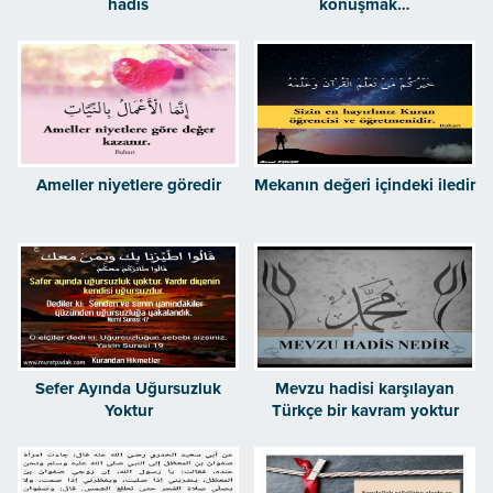
hadis
konuşmak…
Ameller niyetlere göredir
Mekanın değeri içindeki iledir
Sefer Ayında Uğursuzluk
Mevzu hadisi karşılayan
Yoktur
Türkçe bir kavram yoktur