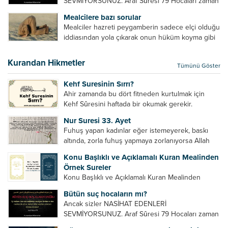
SEVMİYORSUNUZ. Araf Sûresi 79 Hocaları zaman
zaman eleştirir, bazı yönlerde kendilerini
Mealcilere bazı sorular
geliştirmeleri hususunda bazen açık bazen gizli
Mealciler hazreti peygamberin sadece elçi olduğu
tenkitlerde bulunmuşuzdur. Örneğin hocalarda
iddiasından yola çıkarak onun hüküm koyma gibi
olması gereken hususları sıralar ve...
bir hakkının olmadığını söylerler. Onlara göre elçi,
elçilik yaptığı makam adına teşri yapamaz. Sadece
Kurandan Hikmetler
Tümünü Göster
elçi kelimesinin manasından...
Kehf Suresinin Sırrı?
Ahir zamanda bu dört fitneden kurtulmak için
Kehf Sûresini haftada bir okumak gerekir.
Bazılarımız din hususunda imtihan ediliriz. Yanlış
Nur Suresi 33. Ayet
din algısı, yanlış din öğreten hoca algısını yenmek
Fuhuş yapan kadınlar eğer istemeyerek, baskı
vb. Dini doğru...
altında, zorla fuhuş yapmaya zorlanıyorsa Allah
teâlâ onları da affedecektir. “İffetli olmak isteyen
Konu Başlıklı ve Açıklamalı Kuran Mealinden
cariyelerinizi dünya hayatının menfaatini elde
Örnek Sureler
etmek için fuhuş yapmaya zorlamayın. Her...
Konu Başlıklı ve Açıklamalı Kuran Mealinden
Örnek Surelerİndir
Bütün suç hocaların mı?
Ancak sizler NASİHAT EDENLERİ
SEVMİYORSUNUZ. Araf Sûresi 79 Hocaları zaman
zaman eleştirir, bazı yönlerde kendilerini