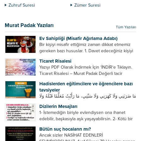
Zuhruf Suresi
Zümer Suresi
Murat Padak Yazıları
Tüm Yazıları
Ev Sahipliği (Misafir Ağırlama Adabı)
Bir kişiyi misafir ettiğimiz zaman dikkat etmemiz
gereken bazı hususlar. 1. Davet edeceğiniz kişiyi
son ana bırakmayın. Durumuna göre bir gün
Ticaret Risalesi
önce, bir hafta önce veya gün içinde davet edin....
Yazıyı PDF Olarak İndirmek İçin ‘İNDİR‘e Tıklayın.
Ticaret Risalesi – Murat Padak Değerli tacir
kardeşim! Helal rızık kazanma yollarından biri de
Hadislerden eğitimcilere ve öğrencilere bazı
ticaret yapmaktır. Peygamber efendimiz de ticaret
tavsiyeler
yapmıştır. Hz. Hatice...
مَا ضَرَبَنِي وَلَا كَهَرَنِي وَلَا سَبَّنِي، مَا رَأَيْتُ مُعَلِّمًا قَبْلَهُ وَلَا
بَعْدَهُ أَحْسَنَ تَعْلِيمًا مِنْهُ، Resulullah sallallahu aleyhi
Dizilerin Mesajları
ve sellem beni dövmedi, azarlamadı ve bana
1- İstemediğin biriyle evlendiysen ona ihanet
sövmedi. Ben ne ondan önce...
edebilir, başkasıyla aşk yaşayabilirsin. 2- Kötü bir
olaydan sonra içki içip etrafı dağıtmalısın. 3-
Bütün suç hocaların mı?
Sevdiğin kişi başkasıyla evlendiyse onların
Ancak sizler NASİHAT EDENLERİ
yuvasını bozmalısın. 4- Hiçbir dizide...