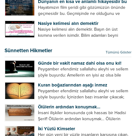
Dünyanın en kısa ve anlamlı hikayesidir bu
geliştirmeleri hususunda bazen açık bazen gizli
Hayatımızın film şeridi gibi gözümüzün önünde
tenkitlerde bulunmuşuzdur. Örneğin hocalarda
geçmesidir bu. Geçmişinde ne olduğunu ve
olması gereken hususları sıralar ve...
geleceğinde ne olacağını öğrenmek isteyen bu
Nasiye kelimesi alın demektir
âyetlere baksın. Hayatı özetler misin sorusuna
Nasiye kelimesi alın demektir. Başın ön üst
verilebilecek en kısa ve bir o...
kısmına verilen isimdir. Bilim adamları beyni
inceledikleri zaman şu sonuca varmışlardır:
Beynin ön kısmında bulunan bölüme ön bellek
Sünnetten Hikmetler
Tümünü Göster
denir. Bu kısım insan vücudunda...
Günde bir vakit namaz dahi olsa onu kıl!
Peygamber efendimiz sallallahu aleyhi ve sellem
şöyle buyurdu: Amellerin en iyisi az olsa bile
devamlı olanıdır. Namaz, ibadetler içerisinde özel
Kuran boğazlarından aşağı inmez
bir yere sahiptir. Namaz kul ile Allah arasındaki bir
Peygamber efendimiz sallallahu aleyhi ve sellem
toplantıdır....
şöyle buyurdu: İçinizden bazı insanlar çıkacak;
onların namazlarını görünce kendi namazlarınızı
Ölülerin ardından konuşmak…
küçümseyeceksiniz. Onların oruçlarını görünce
İnsani ilişkiler konusunda çok hassas bir Hadisi
kendi oruçlarınızı küçümseyeceksiniz. Onların
Şerif! Ölülerin ardından konuşmak… Ölülerin
amellerini görünce kendi amellerinizi
ardından olumsuz konuşmak, hakaret etmek,
küçümseyeceksiniz. ...
İki Yüzlü Kimseler
küfretmek, sövmek, onların günah ve kusurlarını
Her gün yeni bir yüzle insanların karşısına çıkan,