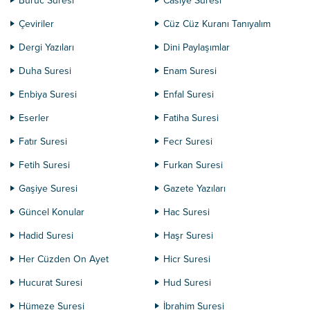
Büruc Suresi
Casiye Suresi
Çeviriler
Cüz Cüz Kuranı Tanıyalım
Dergi Yazıları
Dini Paylaşımlar
Duha Suresi
Enam Suresi
Enbiya Suresi
Enfal Suresi
Eserler
Fatiha Suresi
Fatır Suresi
Fecr Suresi
Fetih Suresi
Furkan Suresi
Gaşiye Suresi
Gazete Yazıları
Güncel Konular
Hac Suresi
Hadid Suresi
Haşr Suresi
Her Cüzden On Ayet
Hicr Suresi
Hucurat Suresi
Hud Suresi
Hümeze Suresi
İbrahim Suresi