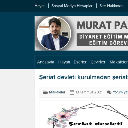
Hayatı
Sosyal Medya Hesapları
Site Hakkında
Anasayfa
Hayatı
Eserler
Çeviriler
Makaleler
Şeriat devleti kurulmadan şeriat
Makaleler
13 Temmuz 2021
Yorum ya