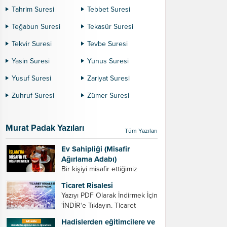
Tahrim Suresi
Tebbet Suresi
Teğabun Suresi
Tekasür Suresi
Tekvir Suresi
Tevbe Suresi
Yasin Suresi
Yunus Suresi
Yusuf Suresi
Zariyat Suresi
Zuhruf Suresi
Zümer Suresi
Murat Padak Yazıları
Tüm Yazıları
Ev Sahipliği (Misafir
Ağırlama Adabı)
Bir kişiyi misafir ettiğimiz
zaman dikkat etmemiz
Ticaret Risalesi
gereken bazı hususlar. 1.
Yazıyı PDF Olarak İndirmek İçin
Davet edeceğiniz kişiyi son
‘İNDİR‘e Tıklayın. Ticaret
ana bırakmayın. Durumuna
Risalesi – Murat Padak Değerli
göre bir gün önce, bir hafta
Hadislerden eğitimcilere ve
tacir kardeşim! Helal rızık