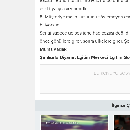
fesattır. Bunun telafisi ne Hac ne de umre’dir.
eski fiyatıyla vermendir.
8- Müşteriye malın kusurunu söylemeyen esnaf
biliyorsun.
Şeriat sadece üç beş tane had cezası değildi
önce gönüllere girer, sonra ülkelere girer. 
Murat Padak
Şanlıurfa Diyanet Eğitim Merkezi Eğitim Gör
BU KONUYU SOSY
İlginizi