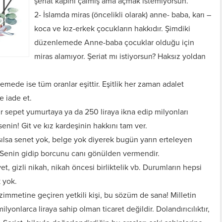
şeriat kapını çalmış ama açmak istemiyorsun.
2- İslamda miras (öncelikli olarak) anne- baba, karı –
koca ve kız-erkek çocukların hakkıdır. Şimdiki
düzenlemede Anne-baba çocuklar olduğu için
miras alamıyor. Şeriat mı istiyorsun? Haksız yoldan
lemede ise tüm oranlar eşittir. Eşitlik her zaman adalet
e iade et.
bir sepet yumurtaya ya da 250 liraya ikna edip milyonları
enin! Git ve kız kardeşinin hakkını tam ver.
lsa senet yok, belge yok diyerek bugün yarın erteleyen
t: Senin gidip borcunu canı gönülden vermendir.
et, gizli nikah, nikah öncesi birliktelik vb. Durumların hepsi
 yok.
e zimmetine geçiren yetkili kişi, bu sözüm de sana! Milletin
ilyonlarca liraya sahip olman ticaret değildir. Dolandırıcılıktır,