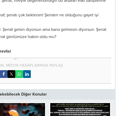
 Şeriat, hileyle değerlendirdiğin bu arsaları eski sahiplerine
, şeriatı çok beklersin! Şeriatın ne olduğunu gayet iyi
r. Şeriat gelsin diyorsun ama bana gelmesin diyorsun. Şeriat
Şeriat gönlümüze hakim oldu mu?
evlisi
AL MEDYA HESAPLARINDA PAYLAŞ
 Çekebilecek Diğer Konular