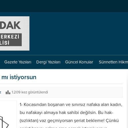
Gazete Yazıları
Dergi Yazıları
Güncel Konular
Sünnetten Hikm
 mı istiyorsun
z
1.209 kez görüntülendi
1- Kocasından boşanan ve sınırsız nafaka alan kadın,
bu nafakayı almaya hak sahibi değilsin. Bu hak-
(sızlıktan) vaz geçmiyorsan şeriat bekleme! Çünkü