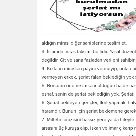
aldığın mirası diğer sahiplerine teslim et.
3- İslamda miras taksimi bellidir. Yasal düzen
değildir. Git ve sana fazladan verileni sahibin
4- Kızların mirastan payını vermeyip, onları 
vermeyen erkek, şeriat falan beklediğin yok s
5- Borcunu ödeme imkanı olduğun halde nası
esnaf, senin de şeriat beklediğin yok. Şeria
6- Şeriat bekleyen gençler, flört yapmak, halv
haramdır. Bunun için şeriat beklemene gerek
7- Milletin arazisini haksız yere ya da hileyl
arsasını üç kuruşa alıp, iskan ve imar çıkarıp m