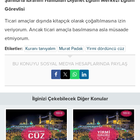
Şanlıurfa İbrahim Halilullah Diyanet Eğitim Merkezi Eğitim
Görevlisi
Ticari amaçlar dışında kitapçık olarak çoğaltılmasına izin
veriyorum. Ancak ticari amaçla basılmasına asla müsaade
etmiyorum.
Etiketler:
Kuranı tanıyalım
Murat Padak
Yirmi dördüncü cüz
BU KONUYU SOSYAL MEDYA HESAPLARINDA PAYLAŞ
İlginizi Çekebilecek Diğer Konular