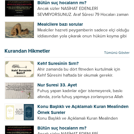
Bütün suç hocaların mı?
Sevdiğin kişi başkasıyla evlendiyse onların
Ancak sizler NASİHAT EDENLERİ
yuvasını bozmalısın. 4- Hiçbir dizide...
SEVMİYORSUNUZ. Araf Sûresi 79 Hocaları zaman
zaman eleştirir, bazı yönlerde kendilerini
Mealcilere bazı sorular
geliştirmeleri hususunda bazen açık bazen gizli
Mealciler hazreti peygamberin sadece elçi olduğu
tenkitlerde bulunmuşuzdur. Örneğin hocalarda
iddiasından yola çıkarak onun hüküm koyma gibi
olması gereken hususları sıralar ve...
bir hakkının olmadığını söylerler. Onlara göre elçi,
elçilik yaptığı makam adına teşri yapamaz. Sadece
Kurandan Hikmetler
Tümünü Göster
elçi kelimesinin manasından...
Kehf Suresinin Sırrı?
Ahir zamanda bu dört fitneden kurtulmak için
Kehf Sûresini haftada bir okumak gerekir.
Bazılarımız din hususunda imtihan ediliriz. Yanlış
Nur Suresi 33. Ayet
din algısı, yanlış din öğreten hoca algısını yenmek
Fuhuş yapan kadınlar eğer istemeyerek, baskı
vb. Dini doğru...
altında, zorla fuhuş yapmaya zorlanıyorsa Allah
teâlâ onları da affedecektir. “İffetli olmak isteyen
Konu Başlıklı ve Açıklamalı Kuran Mealinden
cariyelerinizi dünya hayatının menfaatini elde
Örnek Sureler
etmek için fuhuş yapmaya zorlamayın. Her...
Konu Başlıklı ve Açıklamalı Kuran Mealinden
Örnek Surelerİndir
Bütün suç hocaların mı?
Ancak sizler NASİHAT EDENLERİ