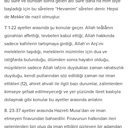
Bu Sûre ve bundan sonra gelen altı Sûre daha ha mim diye
başladığı için bu sûrelere “Hevamim” sûreleri denir. Hepsi
de Mekke’de nazil olmuştur.
7. 1-22 ayetler arasında şu konular geçer. Allah teâlânın
günahları affettiği, tevbeleri kabul ettiği, Allah hakkında
sadece kafirlerin tartışmaya girdiği, Allah’ın Arş’ını
meleklerin taşıdığı, meleklerin müminler için dua ve
istiğfarda bulunduğu, ölümden sonra hayatın olduğu,
müşriklerin sadece Allah lafzını duydukları zaman rahatsızlık
duyduğu, kendi putlarından söz edildiği zaman ise iman
ettikleri (12), ahiret ahvali ile ilgili bazı durumlar, zalimlerden
kimseye şefaat edilmeyeceği ve yer yüzünde ibret kastıyla
dolaşmak gibi konular bu ayetler arasında anlatılır.
8. 23-37 ayetler arasında Hazreti Musa’dan ve iman
etmeyen firavundan bahsedilir. Firavunun halkından ileri
gelenlerden biri olup da iman ettiğini gizleyen bir adamdan