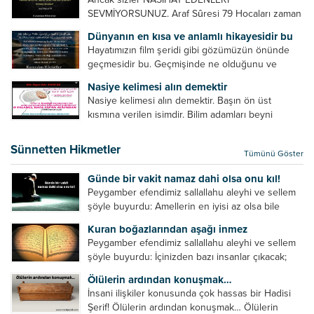
SEVMİYORSUNUZ. Araf Sûresi 79 Hocaları zaman
zaman eleştirir, bazı yönlerde kendilerini
Dünyanın en kısa ve anlamlı hikayesidir bu
geliştirmeleri hususunda bazen açık bazen gizli
Hayatımızın film şeridi gibi gözümüzün önünde
tenkitlerde bulunmuşuzdur. Örneğin hocalarda
geçmesidir bu. Geçmişinde ne olduğunu ve
olması gereken hususları sıralar ve...
geleceğinde ne olacağını öğrenmek isteyen bu
Nasiye kelimesi alın demektir
âyetlere baksın. Hayatı özetler misin sorusuna
Nasiye kelimesi alın demektir. Başın ön üst
verilebilecek en kısa ve bir o...
kısmına verilen isimdir. Bilim adamları beyni
inceledikleri zaman şu sonuca varmışlardır:
Beynin ön kısmında bulunan bölüme ön bellek
Sünnetten Hikmetler
Tümünü Göster
denir. Bu kısım insan vücudunda...
Günde bir vakit namaz dahi olsa onu kıl!
Peygamber efendimiz sallallahu aleyhi ve sellem
şöyle buyurdu: Amellerin en iyisi az olsa bile
devamlı olanıdır. Namaz, ibadetler içerisinde özel
Kuran boğazlarından aşağı inmez
bir yere sahiptir. Namaz kul ile Allah arasındaki bir
Peygamber efendimiz sallallahu aleyhi ve sellem
toplantıdır....
şöyle buyurdu: İçinizden bazı insanlar çıkacak;
onların namazlarını görünce kendi namazlarınızı
Ölülerin ardından konuşmak…
küçümseyeceksiniz. Onların oruçlarını görünce
İnsani ilişkiler konusunda çok hassas bir Hadisi
kendi oruçlarınızı küçümseyeceksiniz. Onların
Şerif! Ölülerin ardından konuşmak… Ölülerin
amellerini görünce kendi amellerinizi