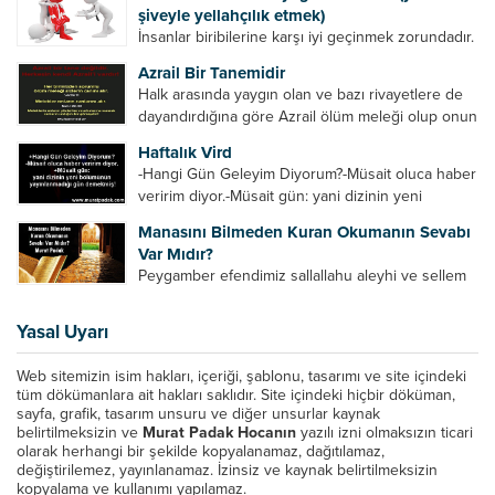
yollarla anlamaya çalışmalıdır. Meal nedir? Arapça
şiveyle yellahçılık etmek)
bir kelime olan meal;...
İnsanlar biribilerine karşı iyi geçinmek zorundadır.
Ancak elinde güç olan (siyasi güç, ilmi güç,
Azrail Bir Tanemidir
makam gücü, nesep gücü, maddi güç, fiziki güç)
Halk arasında yaygın olan ve bazı rivayetlere de
diğer insanları ezebiliyor. Normal şartlarda elinde
dayandırdığına göre Azrail ölüm meleği olup onun
bu güçler...
yardımcıları vardır. Yine başka rivayetlere göre ise
Haftalık Vird
Azrail tek başına aynı anda binlerce insanın
-Hangi Gün Geleyim Diyorum?-Müsait oluca haber
canını...
veririm diyor.-Müsait gün: yani dizinin yeni
bölümünün yayınlanmadığı gün demekmiş! Bey
Manasını Bilmeden Kuran Okumanın Sevabı
efendinin Haftalık Virdi HAFTALIK VİRD Pazartesi
Var Mıdır?
Günü Hangi VİRD var?20:00 Star TV –...
Peygamber efendimiz sallallahu aleyhi ve sellem
şöyle buyurdu: “Her kim Allah’ın kitabından bir
harf okursa onun için bir hasene (sevap) vardır.
Yasal Uyarı
Her hasene de on katı ile karşılık bulur.
Eliflammim...
Web sitemizin isim hakları, içeriği, şablonu, tasarımı ve site içindeki
tüm dökümanlara ait hakları saklıdır. Site içindeki hiçbir döküman,
sayfa, grafik, tasarım unsuru ve diğer unsurlar kaynak
belirtilmeksizin ve
Murat Padak Hocanın
yazılı izni olmaksızın ticari
olarak herhangi bir şekilde kopyalanamaz, dağıtılamaz,
değiştirilemez, yayınlanamaz. İzinsiz ve kaynak belirtilmeksizin
kopyalama ve kullanımı yapılamaz.