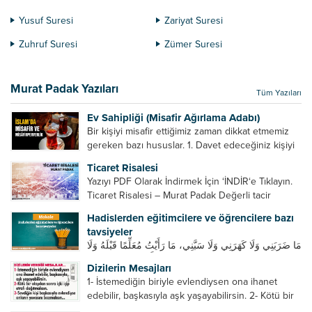
Yusuf Suresi
Zariyat Suresi
Zuhruf Suresi
Zümer Suresi
Murat Padak Yazıları
Tüm Yazıları
Ev Sahipliği (Misafir Ağırlama Adabı)
Bir kişiyi misafir ettiğimiz zaman dikkat etmemiz
gereken bazı hususlar. 1. Davet edeceğiniz kişiyi
son ana bırakmayın. Durumuna göre bir gün
Ticaret Risalesi
önce, bir hafta önce veya gün içinde davet edin....
Yazıyı PDF Olarak İndirmek İçin ‘İNDİR‘e Tıklayın.
Ticaret Risalesi – Murat Padak Değerli tacir
kardeşim! Helal rızık kazanma yollarından biri de
Hadislerden eğitimcilere ve öğrencilere bazı
ticaret yapmaktır. Peygamber efendimiz de ticaret
tavsiyeler
yapmıştır. Hz. Hatice...
مَا ضَرَبَنِي وَلَا كَهَرَنِي وَلَا سَبَّنِي، مَا رَأَيْتُ مُعَلِّمًا قَبْلَهُ وَلَا
بَعْدَهُ أَحْسَنَ تَعْلِيمًا مِنْهُ، Resulullah sallallahu aleyhi
Dizilerin Mesajları
ve sellem beni dövmedi, azarlamadı ve bana
1- İstemediğin biriyle evlendiysen ona ihanet
sövmedi. Ben ne ondan önce...
edebilir, başkasıyla aşk yaşayabilirsin. 2- Kötü bir
olaydan sonra içki içip etrafı dağıtmalısın. 3-