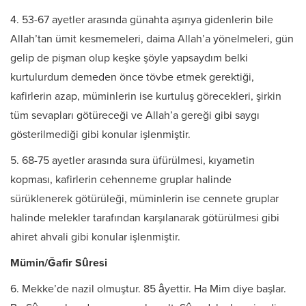
4. 53-67 ayetler arasında günahta aşırıya gidenlerin bile
Allah’tan ümit kesmemeleri, daima Allah’a yönelmeleri, gün
gelip de pişman olup keşke şöyle yapsaydım belki
kurtulurdum demeden önce tövbe etmek gerektiği,
kafirlerin azap, müminlerin ise kurtuluş görecekleri, şirkin
tüm sevapları götüreceği ve Allah’a gereği gibi saygı
gösterilmediği gibi konular işlenmiştir.
5. 68-75 ayetler arasında sura üfürülmesi, kıyametin
kopması, kafirlerin cehenneme gruplar halinde
sürüklenerek götürüleği, müminlerin ise cennete gruplar
halinde melekler tarafından karşılanarak götürülmesi gibi
ahiret ahvali gibi konular işlenmiştir.
Mümin/Ğafir Sûresi
6. Mekke’de nazil olmuştur. 85 âyettir. Ha Mim diye başlar.