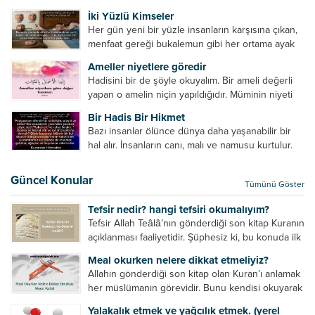
ardından olumsuz konuşmak, hakaret etmek,
küçümseyeceksiniz. ...
İki Yüzlü Kimseler
küfretmek, sövmek, onların günah ve kusurlarını
Her gün yeni bir yüzle insanların karşısına çıkan,
zikretmek ölüye zarar vermez, fayda da vermez....
menfaat gereği bukalemun gibi her ortama ayak
uyduran kimseler yani iki yüzlü insanlar en şerli
Ameller niyetlere göredir
insan grubudur. Müminlerin yanında mümin gibi
Hadisini bir de şöyle okuyalım. Bir ameli değerli
duran,...
yapan o amelin niçin yapıldığıdır. Müminin niyeti
amelinden daha hayırlıdır. Gösteriş için kılınan
Bir Hadis Bir Hikmet
namazın hiçbir değeri yoktur. Gösteriş için
Bazı insanlar ölünce dünya daha yaşanabilir bir
okunan ezanın hiçbir...
hal alır. İnsanların canı, malı ve namusu kurtulur.
Hayvanlar onun zulmünden kurtulur. Sofrasına
yemek olmaktan kurtulur. Onu taşımaktan
Güncel Konular
Tümünü Göster
kurtulur. Ağaçlar onun zulmünden kurtulur....
Tefsir nedir? hangi tefsiri okumalıyım?
Tefsir Allah Teâlâ’nın gönderdiği son kitap Kuranın
açıklanması faaliyetidir. Şüphesiz ki, bu konuda ilk
müfessir Rasulullah’tır. Sahabeler anlamadıkları
Meal okurken nelere dikkat etmeliyiz?
ayetleri peygamber efendimize soruyor. O da
Allahın gönderdiği son kitap olan Kuran’ı anlamak
bunları izah ediyor/tefsir ediyordu. “Biz sana...
her müslümanın görevidir. Bunu kendisi okuyarak
anlama imkânına sahip değilse meal, tefsir vb.
Yalakalık etmek ve yağcılık etmek. (yerel