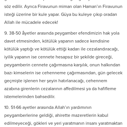
söz edilir. Ayrıca Firavunun mimarı olan Haman’ın Firavunun
isteği üzerine bir kule yapar. Güya bu kuleye çıkıp oradan
Allah ile mücadele edecek!
9. 38-50 âyetler arasında peygamber efendimizin hak yola
davet etmesinden, kötülük yapanın sadece kendisine
kötülük yaptığı ve kötülük ettiği kadarı ile cezalandıracağı,
iyilik yapanın ise cennete hesapsız bir şekilde gireceği,
peygamberin cennete çağırmasına karşılık, onun halkından
bazı kimselerin ise cehenneme çağırmasından, gün gelecek
geçmişte işlenen her şeyin hatırlanacağı, cehennem
azabına girenlerin cezalarının affedilmesi ya da hafifleme
istemelerinden bahsedilir.
10. 51-66 ayetler arasında Allah’ın yardımının
peygamberlerine geldiği, ahirette mazeretlerin kabul
edilmeyeceği, gökleri ve yeri yaratmanın insanı yaratmaktan